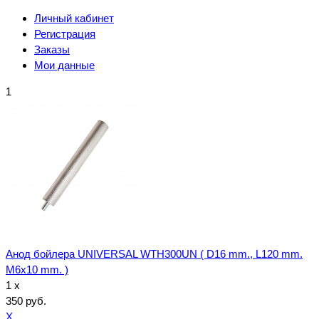
Личный кабинет
Регистрация
Заказы
Мои данные
1
Анод бойлера UNIVERSAL WTH300UN ( D16 mm., L120 mm.
M6x10 mm. )
1 x
350 руб.
X