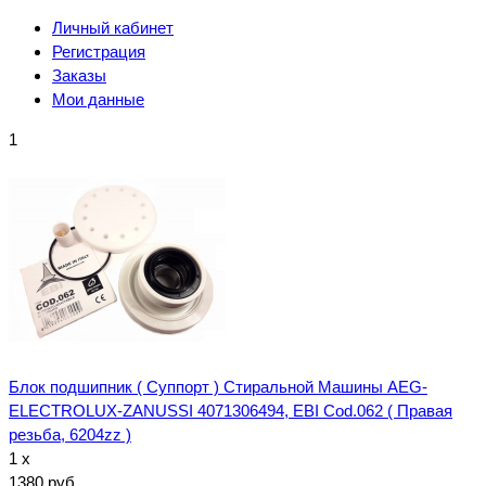
Личный кабинет
Регистрация
Заказы
Мои данные
1
Блок подшипник ( Суппорт ) Стиральной Машины AEG-
ELECTROLUX-ZANUSSI 4071306494, EBI Cod.062 ( Правая
резьба, 6204zz )
1 x
1380 руб.