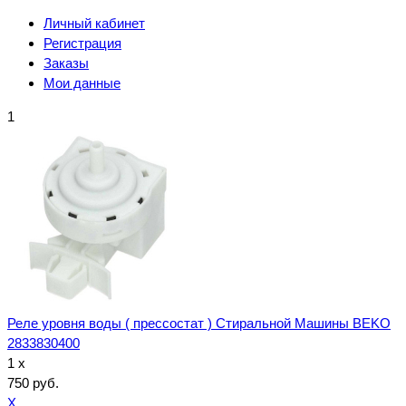
Личный кабинет
Регистрация
Заказы
Мои данные
1
Реле уровня воды ( прессостат ) Стиральной Машины BEKO
2833830400
1 x
750 руб.
X