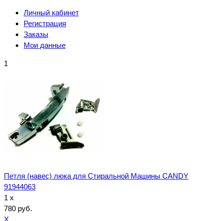
Личный кабинет
Регистрация
Заказы
Мои данные
1
Петля (навес) люка для Стиральной Машины CANDY
91944063
1 x
780 руб.
X