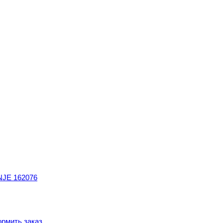
NJE 162076
рмить заказ