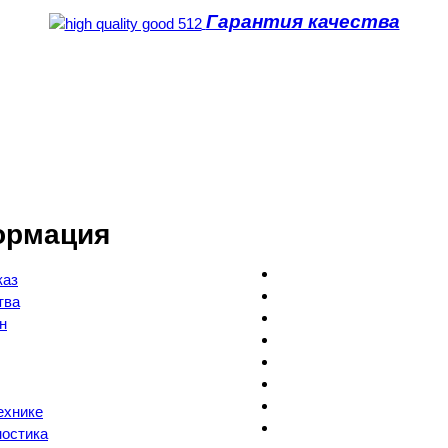
Гарантия качества
ормация
каз
тва
н
ехнике
ностика