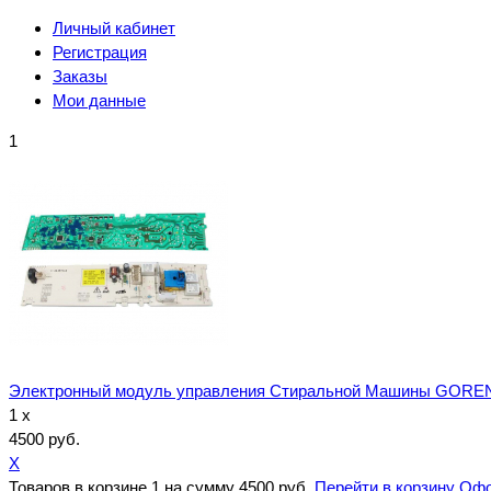
Личный кабинет
Регистрация
Заказы
Мои данные
1
Электронный модуль управления Стиральной Машины GORE
1 x
4500 руб.
X
Товаров в корзине
1
на сумму
4500 руб.
Перейти в корзину
Офо