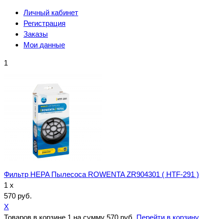
Личный кабинет
Регистрация
Заказы
Мои данные
1
Фильтр HEPA Пылесоса ROWENTA ZR904301 ( HTF-291 )
1 x
570 руб.
X
Товаров в корзине
1
на сумму
570 руб.
Перейти в корзину