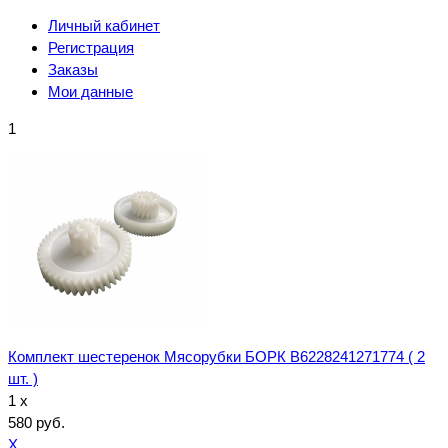
Личный кабинет
Регистрация
Заказы
Мои данные
1
Комплект шестеренок Мясорубки БОРК B6228241271774 ( 2
шт. )
1 x
580 руб.
X