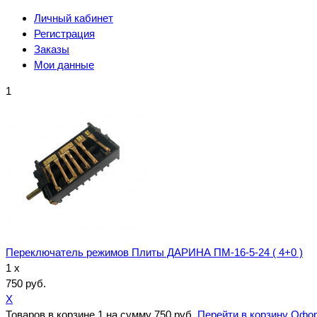
Личный кабинет
Регистрация
Заказы
Мои данные
1
Переключатель режимов Плиты ДАРИНА ПМ-16-5-24 ( 4+0 )
1 x
750 руб.
X
Товаров в корзине
1
на сумму
750 руб.
Перейти в корзину
Офор