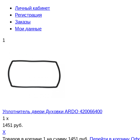
Личный кабинет
Регистрация
Заказы
Мои данные
1
Уплотнитель двери Духовки ARDO 420066400
1 x
1451 руб.
X
Товаров в корзине
1
на сумму
1451 руб.
Перейти в корзину
Офо