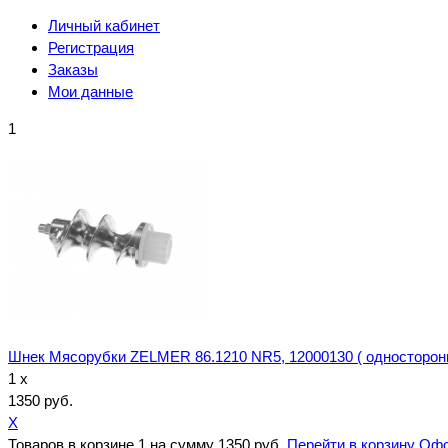
Личный кабинет
Регистрация
Заказы
Мои данные
1
Шнек Мясорубки ZELMER 86.1210 NR5, 12000130 ( односторонн
1 x
1350 руб.
X
Товаров в корзине
1
на сумму
1350 руб.
Перейти в корзину
Офо