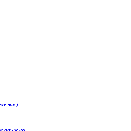
ий нож )
рмить заказ