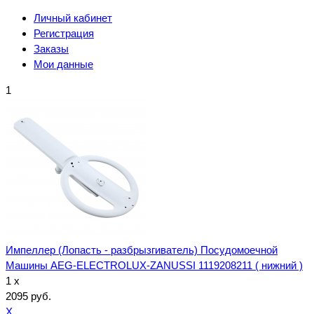
Личный кабинет
Регистрация
Заказы
Мои данные
1
Импеллер (Лопасть - разбрызгиватель) Посудомоечной
Машины AEG-ELECTROLUX-ZANUSSI 1119208211 ( нижний )
1 x
2095 руб.
X