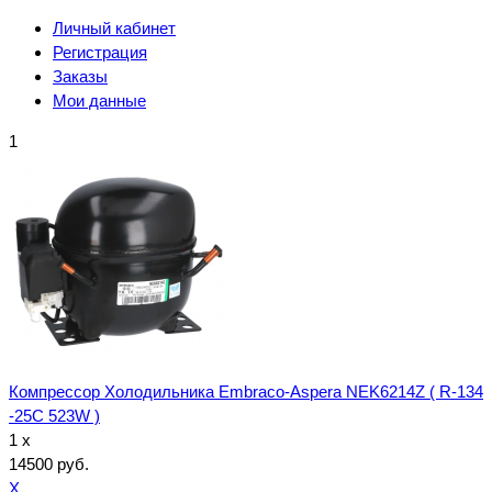
Личный кабинет
Регистрация
Заказы
Мои данные
1
Компрессор Холодильника Embraco-Aspera NEK6214Z ( R-134
-25C 523W )
1 x
14500 руб.
X