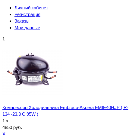
Личный кабинет
Регистрация
Заказы
Мои данные
1
Компрессор Холодильника Embraco-Aspera EMIE40HJP ( R-
134 -23,3 С 95W )
1 x
4850 руб.
X