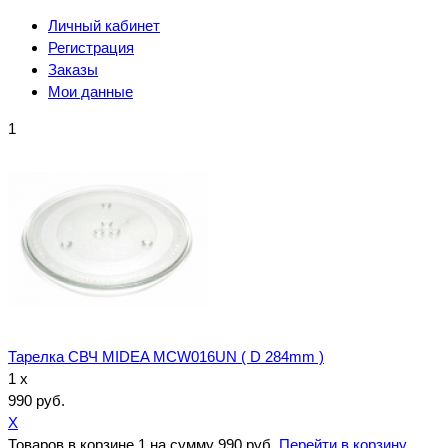
Личный кабинет
Регистрация
Заказы
Мои данные
1
Тарелка СВЧ MIDEA MCW016UN ( D 284mm )
1 x
990 руб.
X
Товаров в корзине
1
на сумму
990 руб.
Перейти в корзину