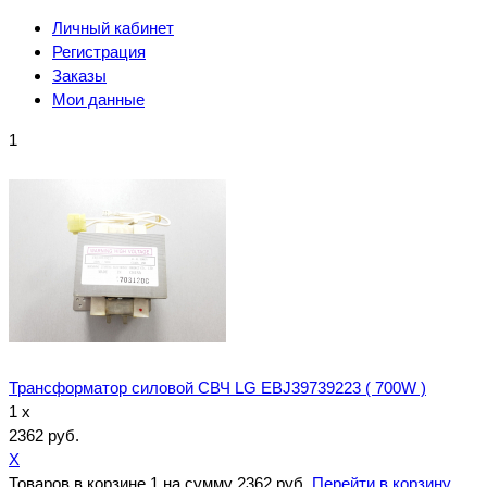
Личный кабинет
Регистрация
Заказы
Мои данные
1
Трансформатор силовой СВЧ LG EBJ39739223 ( 700W )
1 x
2362 руб.
X
Товаров в корзине
1
на сумму
2362 руб.
Перейти в корзину