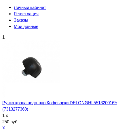
Личный кабинет
Регистрация
Заказы
Мои данные
1
Ручка крана вода-пар Кофеварки DELONGHI 5513200169
(7313277369)
1 x
250 руб.
X