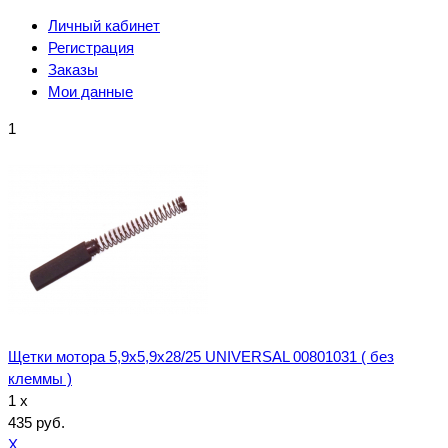
Личный кабинет
Регистрация
Заказы
Мои данные
1
Щетки мотора 5,9x5,9x28/25 UNIVERSAL 00801031 ( без
клеммы )
1 x
435 руб.
X