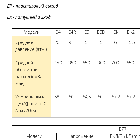
EP - пластиковый выход
EX - латунный выход
Модели
E4
E4R
E5
E5D
EK
EK2
Среднее
20
9
15
15
16
15,5
давление (атм.)
Средний
450
350
650
300
700
650
объемный
расход (см3/
мин)
Уровень шума
58
60
64,5
60
67,2
67,2
[дБ (A)] при p=0
Атм./20см
E77
Модели
Напряжение
ВКЛ/ВЫКЛ (min