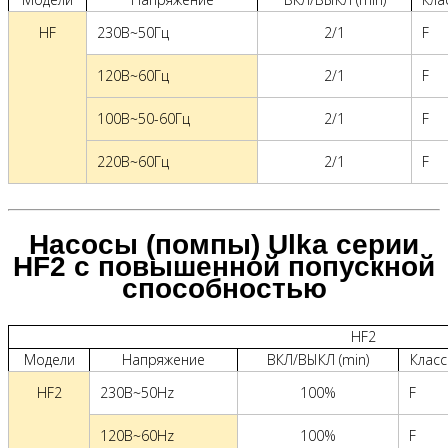
HF
230В~50Гц
2/1
F
120В~60Гц
2/1
F
100В~50-60Гц
2/1
F
220В~60Гц
2/1
F
Насосы (помпы) Ulka серии
HF2 с повышенной попускной
способностью
HF2
Модели
Напряжение
ВКЛ/ВЫКЛ (min)
Класс
HF2
230В~50Hz
100%
F
120В~60Hz
100%
F