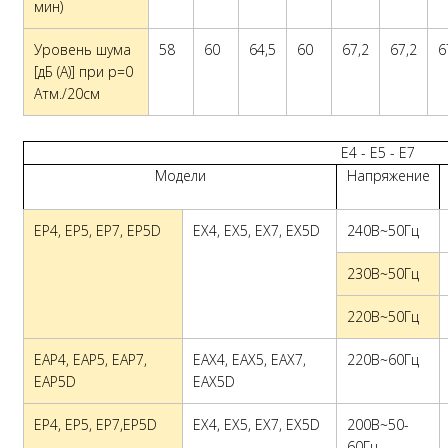
мин)
Уровень шума
58
60
64,5
60
67,2
67,2
6
[дБ (A)] при p=0
Атм./20см
E4 - E5 - E7
Модели
Напряжение
EP4, EP5, EP7, EP5D
EX4, EX5, EX7, EX5D
240В~50Гц
230В~50Гц
220В~50Гц
EAP4, EAP5, EAP7,
EAX4, EAX5, EAX7,
220В~60Гц
EAP5D
EAX5D
EP4, EP5, EP7,EP5D
EX4, EX5, EX7, EX5D
200В~50-
60Гц