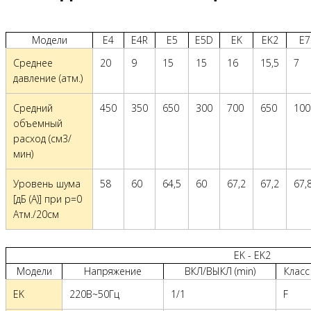
Модели
E4
E4R
E5
E5D
EK
EK2
E7
Среднее
20
9
15
15
16
15,5
7
давление (атм.)
Средний
450
350
650
300
700
650
100
объемный
расход (см3/
мин)
Уровень шума
58
60
64,5
60
67,2
67,2
67,
[дБ (A)] при p=0
Атм./20см
EK - EK2
Модели
Напряжение
ВКЛ/ВЫКЛ (min)
Класс
EK
220В~50Гц
1/1
F