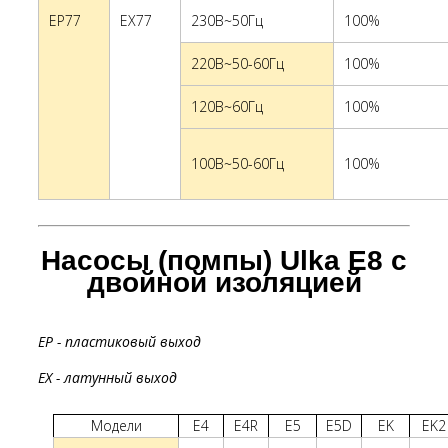
EP77
EX77
230В~50Гц
100%
220В~50-60Гц
100%
120В~60Гц
100%
100В~50-60Гц
100%
Насосы (помпы) Ulka E8 с
двойной изоляцией
EP - пластиковый выход
EX - латунный выход
Модели
E4
E4R
E5
E5D
EK
EK2