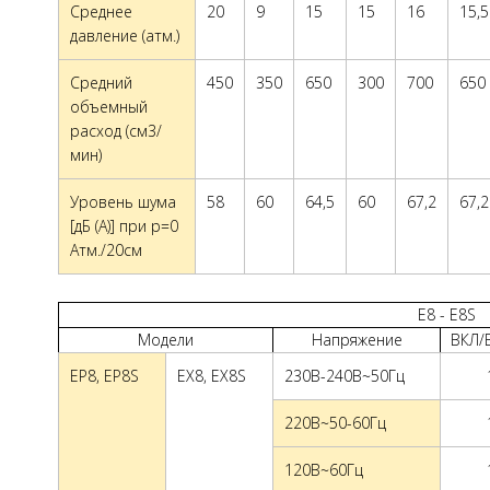
Среднее
20
9
15
15
16
15,5
давление (атм.)
Средний
450
350
650
300
700
650
объемный
расход (см3/
мин)
Уровень шума
58
60
64,5
60
67,2
67,2
[дБ (A)] при p=0
Атм./20см
E8 - E8S
Модели
Напряжение
ВКЛ/
EP8, EP8S
EX8, EX8S
230В-240В~50Гц
220В~50-60Гц
120В~60Гц