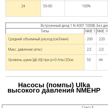
24
50-60
100%
Встроенный диод 1 N 4007 1000В. Без ди
Типы
NME 1
NME 1
Средний объемный расход (см3/мин)
200
220
Макс. давление (атм.)
2,5
2,0
Уровень шума [дБ (A)] при p=0 Атм./20см
50
44
Насосы (помпы) Ulka
высокого давления NMEHP
Сласс F