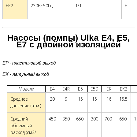
EK2
230В~50Гц
1/1
F
Насосы (помпы) Ulka E4, E5,
E7 с двойной изоляцией
EP - пластиковый выход
EX - латунный выход
Модели
E4
E4R
E5
E5D
EK
EK2
Среднее
20
9
15
15
16
15,5
давление (атм.)
Средний
450
350
650
300
700
650
1
объемный
расход (см3/