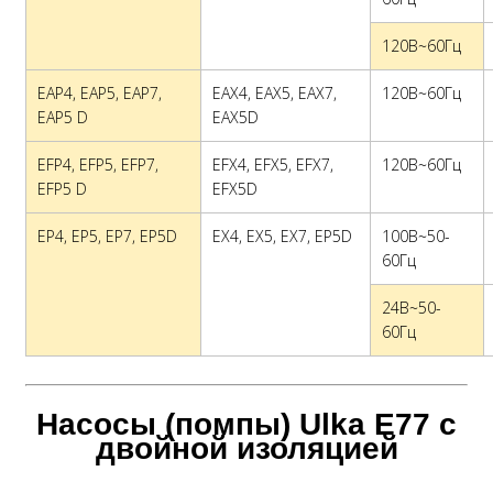
120В~60Гц
EAP4, EAP5, EAP7,
EAX4, EAX5, EAX7,
120В~60Гц
EAP5 D
EAX5D
EFP4, EFP5, EFP7,
EFX4, EFX5, EFX7,
120В~60Гц
EFP5 D
EFX5D
EP4, EP5, EP7, EP5D
EX4, EX5, EX7, EP5D
100В~50-
60Гц
24В~50-
60Гц
Насосы (помпы) Ulka E77 с
двойной изоляцией