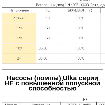
Встроенный диод 1 N 4007 1000В. Без диод
Напряжение
Гц
ВКЛ/ВЫКЛ (min)
230-240
50
100%
120
60
100%
220
60
100%
100
50-60
100%
24
50-60
100%
Насосы (помпы) Ulka серии
HF с повышенной попускной
способностью
HF
Модели
Напряжение
ВКЛ/ВЫКЛ (min)
Кла