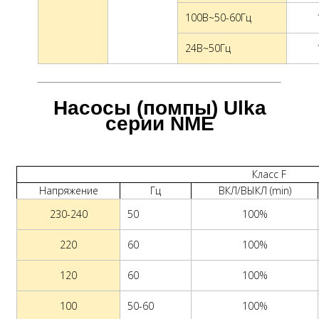
100В~50-60Гц
24В~50Гц
Насосы (помпы) Ulka
серии NME
Класс F
Напряжение
Гц
ВКЛ/ВЫКЛ (min)
230-240
50
100%
220
60
100%
120
60
100%
100
50-60
100%