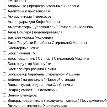
TV Тюнеры
Аварийные ( предохранительные ) клапана
Адаптеры и приставки TV
Аккумуляторы Пылесосов
Аксессуары для Кофе Машины
Амортизаторы ( успокоители ) Стиральной Машины
Анод Бойлера ( водонагревателя )
Бак для молока (молочник)
Баки-Полубаки-Барабаны Стиральной Машины
Блендерные ножки
Блок питания TV
Блок подшипник ( Суппорт) Стиральной Машины
Блок редуктор Мясорубки
Блок электро-розжига Плиты
Блокиратор барабана Стиральной Машины
Бойлер ( нагреватель ) Паровой станции
Валы, втулки, подшипники Хлебопечки
Ведро ( емкость ) Хлебопечки
Венчик Блендера
Водораспределитель ( воздушная камера ) Посудомоечно
Воздушная заслонка Холодильника