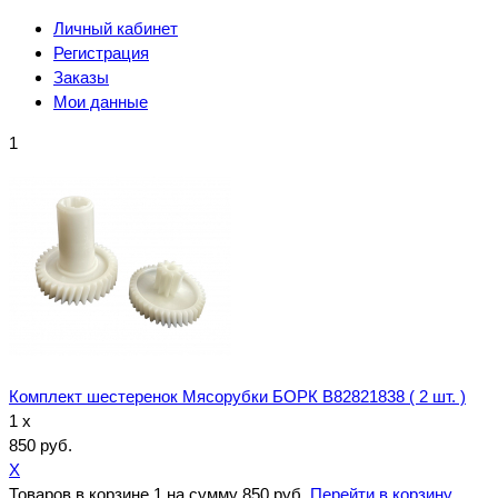
Личный кабинет
Регистрация
Заказы
Мои данные
1
Комплект шестеренок Мясорубки БОРК B82821838 ( 2 шт. )
1 x
850 руб.
X
Товаров в корзине
1
на сумму
850 руб.
Перейти в корзину