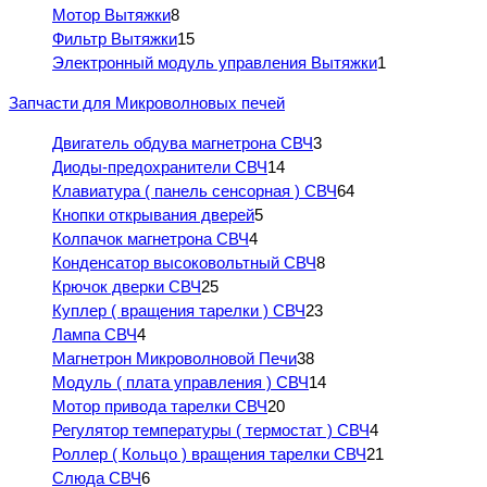
Мотор Вытяжки
8
Фильтр Вытяжки
15
Электронный модуль управления Вытяжки
1
Запчасти для Микроволновых печей
Двигатель обдува магнетрона СВЧ
3
Диоды-предохранители СВЧ
14
Клавиатура ( панель сенсорная ) СВЧ
64
Кнопки открывания дверей
5
Колпачок магнетрона СВЧ
4
Конденсатор высоковольтный СВЧ
8
Крючок дверки СВЧ
25
Куплер ( вращения тарелки ) СВЧ
23
Лампа СВЧ
4
Магнетрон Микроволновой Печи
38
Модуль ( плата управления ) СВЧ
14
Мотор привода тарелки СВЧ
20
Регулятор температуры ( термостат ) СВЧ
4
Роллер ( Кольцо ) вращения тарелки СВЧ
21
Слюда СВЧ
6