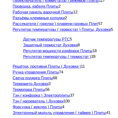
Переключатель ( коммутатор ) режимов Плиты
117
Проводка, кабеля Плиты
2
Рабочая панель варочной Плиты
12
Разъёмы клеммные колодки
2
Рассекатели ( горелки ) пламени газовых Плит
57
Регулятор температуры ( термостат ) Плиты, Духовки
5
Датчик температуры PTC
5
Защитный термостат Духовки
8
Регулятор мощности конфорок Плиты
18
Регулятор температуры ( термостат )
39
Решётки, противни Плиты ( Духовки )
11
Ручка управления Плиты
74
Свеча поджига Плиты
68
Термометр Духовки
3
Термопара Плиты
56
Тэн ( конфорка ) Электроплиты
37
Тэн ( нагреватель ) Духовки
100
Форсунка ( жиклер ) Плиты
4
Электронный модуль управления ( таймер ) Плиты
41