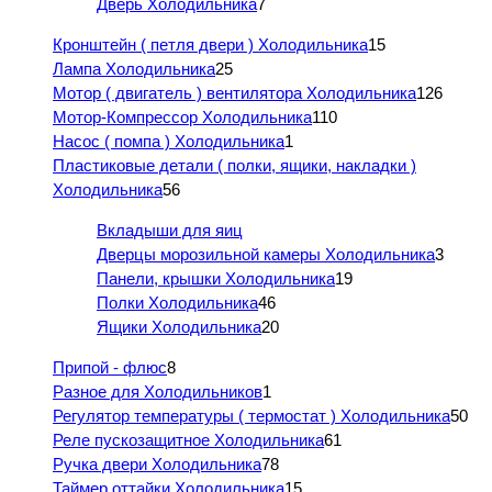
Дверь Холодильника
7
Кронштейн ( петля двери ) Холодильника
15
Лампа Холодильника
25
Мотор ( двигатель ) вентилятора Холодильника
126
Мотор-Компрессор Холодильника
110
Насос ( помпа ) Холодильника
1
Пластиковые детали ( полки, ящики, накладки )
Холодильника
56
Вкладыши для яиц
Дверцы морозильной камеры Холодильника
3
Панели, крышки Холодильника
19
Полки Холодильника
46
Ящики Холодильника
20
Припой - флюс
8
Разное для Холодильников
1
Регулятор температуры ( термостат ) Холодильника
50
Реле пускозащитное Холодильника
61
Ручка двери Холодильника
78
Таймер оттайки Холодильника
15