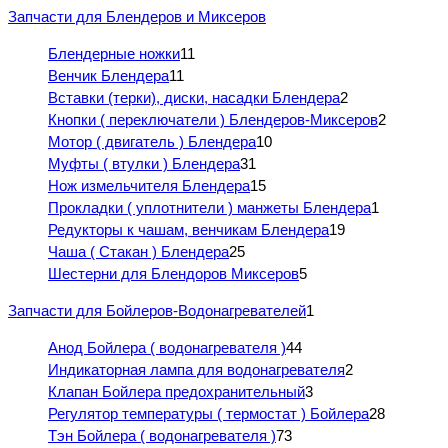
Запчасти для Блендеров и Миксеров
Блендерные ножки
11
Венчик Блендера
11
Вставки (терки), диски, насадки Блендера
2
Кнопки ( переключатели ) Блендеров-Миксеров
2
Мотор ( двигатель ) Блендера
10
Муфты ( втулки ) Блендера
31
Нож измельчителя Блендера
15
Прокладки ( уплотнители ) манжеты Блендера
1
Редукторы к чашам, венчикам Блендера
19
Чаша ( Стакан ) Блендера
25
Шестерни для Блендоров Миксеров
5
Запчасти для Бойлеров-Водонагревателей
1
Анод Бойлера ( водонагревателя )
44
Индикаторная лампа для водонагревателя
2
Клапан Бойлера предохранительный
3
Регулятор температуры ( термостат ) Бойлера
28
Тэн Бойлера ( водонагревателя )
73