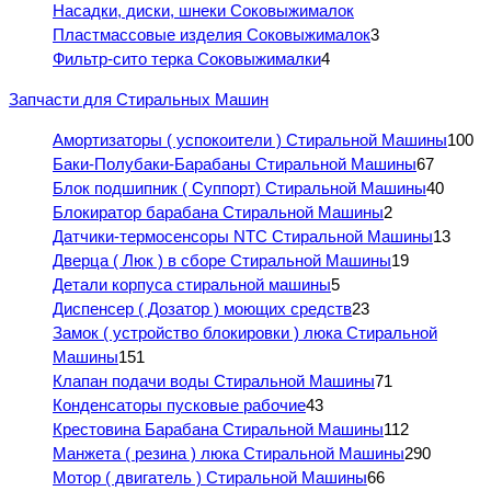
Насадки, диски, шнеки Соковыжималок
Пластмассовые изделия Соковыжималок
3
Фильтр-сито терка Соковыжималки
4
Запчасти для Стиральных Машин
Амортизаторы ( успокоители ) Стиральной Машины
100
Баки-Полубаки-Барабаны Стиральной Машины
67
Блок подшипник ( Суппорт) Стиральной Машины
40
Блокиратор барабана Стиральной Машины
2
Датчики-термосенсоры NTC Стиральной Машины
13
Дверца ( Люк ) в сборе Стиральной Машины
19
Детали корпуса стиральной машины
5
Диспенсер ( Дозатор ) моющих средств
23
Замок ( устройство блокировки ) люка Стиральной
Машины
151
Клапан подачи воды Стиральной Машины
71
Конденсаторы пусковые рабочие
43
Крестовина Барабана Стиральной Машины
112
Манжета ( резина ) люка Стиральной Машины
290
Мотор ( двигатель ) Стиральной Машины
66