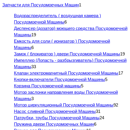
Запчасти для Посудомоечных Машин
1
Водораспределитель ( воздушная камера )
Посудомоечной Машины
6
Диспенсер (дозатор) моющего средства Посудомоечной
Машины
19
Емкость для соли ( ионизатор ) Посудомоечной
Машины
6
Замок ( блокиратор ) двери Посудомоечной Машины
19
Импеллер (Лопасть - разбрызгиватель) Посудомоечной
Машины
33
Клапан электромагнитный Посудомоечной Машины
17
Кнопки-включатели Посудомоечной Машины
5
Корзина Посудомоечной машины
5
Мотор заслонки направления воды Посудомоечной
Машины
3
Мотор циркуляционный Посудомоечной Машины
92
Насос сливной Посудомоечной Машины
31
Патрубки, трубы Посудомоечной Машины
24
Пружина двери Посудомоечных Машин
6