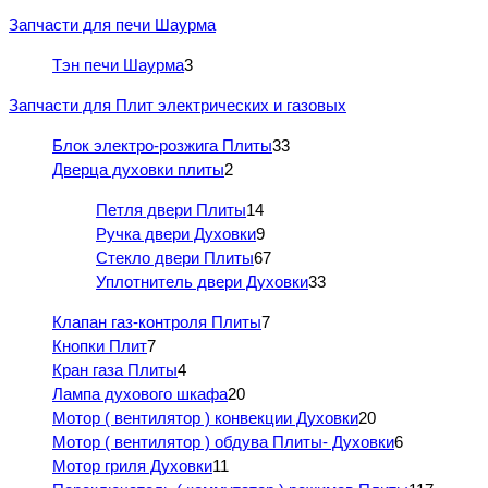
Запчасти для печи Шаурма
Тэн печи Шаурма
3
Запчасти для Плит электрических и газовых
Блок электро-розжига Плиты
33
Дверца духовки плиты
2
Петля двери Плиты
14
Ручка двери Духовки
9
Стекло двери Плиты
67
Уплотнитель двери Духовки
33
Клапан газ-контроля Плиты
7
Кнопки Плит
7
Кран газа Плиты
4
Лампа духового шкафа
20
Мотор ( вентилятор ) конвекции Духовки
20
Мотор ( вентилятор ) обдува Плиты- Духовки
6
Мотор гриля Духовки
11