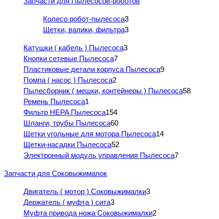
Запчасти для Пылесосов-роботов
Колесо робот-пылесоса
3
Щетки, валики, фильтра
3
Катушки ( кабель ) Пылесоса
3
Кнопки сетевые Пылесоса
7
Пластиковые детали корпуса Пылесоса
9
Помпа ( насос ) Пылесоса
2
Пылесборник ( мешки, контейнеры ) Пылесоса
58
Ремень Пылесоса
1
Фильтр HEPA Пылесоса
154
Шланги, трубы Пылесоса
60
Щетки угольные для мотора Пылесоса
14
Щетки-насадки Пылесоса
52
Электронный модуль управления Пылесоса
7
Запчасти для Соковыжималок
Двигатель ( мотор ) Соковыжималки
3
Держатель ( муфта ) сита
3
Муфта привода ножа Соковыжималки
2