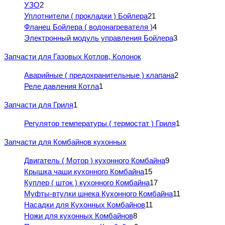
УЗО
2
Уплотнители ( прокладки ) Бойлера
21
Фланец Бойлера ( водонагревателя )
4
Электронный модуль управления Бойлера
3
Запчасти для Газовых Котлов, Колонок
Аварийные ( предохранительные ) клапана
2
Реле давления Котла
1
Запчасти для Гриля
1
Регулятор температуры ( термостат ) Гриля
1
Запчасти для Комбайнов кухонных
Двигатель ( Мотор ) кухонного Комбайна
9
Крышка чаши кухонного Комбайна
15
Куплер ( шток ) кухонного Комбайна
17
Муфты-втулки шнека Кухонного Комбайна
11
Насадки для Кухонных Комбайнов
11
Ножи для кухонных Комбайнов
8