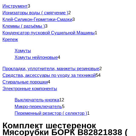
Инструмент
3
Ионизаторы воды ( смягчение )
2
Клей-Силикон-Герметики-Смазки
3
Клеммы ( разъёмы )
3
Конденсатор пусковой Сушильной Машины
1
Крепеж
Хомуты
Хомуты нейлоновые
4
Прокладки, уплотнители, манжеты резиновые
2
Средства, аксессуары по уходу за техникой
54
Стиральные порошки
4
Электронные компоненты
Выключатель-кнопка
12
Микро-переключатель
5
Переменный резистор ( селектор )
1
Комплект шестеренок
Мясорубки БОРК B82821838 (