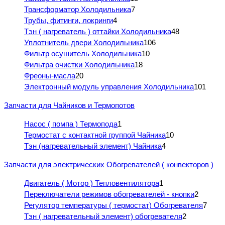
Трансформатор Холодильника
7
Трубы, фитинги, локринги
4
Тэн ( нагреватель ) оттайки Холодильника
48
Уплотнитель двери Холодильника
106
Фильтр осушитель Холодильника
10
Фильтра очистки Холодильника
18
Фреоны-масла
20
Электронный модуль управления Холодильника
101
Запчасти для Чайников и Термопотов
Насос ( помпа ) Термопода
1
Термостат с контактной группой Чайника
10
Тэн (нагревательный элемент) Чайника
4
Запчасти для электрических Обогревателей ( конвекторов )
Двигатель ( Мотор ) Тепловентилятора
1
Переключатели режимов обогревателей - кнопки
2
Регулятор температуры ( термостат) Обогревателя
7
Тэн ( нагревательный элемент) обогревателя
2