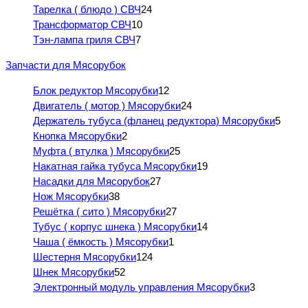
Тарелка ( блюдо ) СВЧ
24
Трансформатор СВЧ
10
Тэн-лампа гриля СВЧ
7
Запчасти для Мясорубок
Блок редуктор Мясорубки
12
Двигатель ( мотор ) Мясорубки
24
Держатель тубуса (фланец редуктора) Мясорубки
5
Кнопка Мясорубки
2
Муфта ( втулка ) Мясорубки
25
Накатная гайка тубуса Мясорубки
19
Насадки для Мясорубок
27
Нож Мясорубки
38
Решётка ( сито ) Мясорубки
27
Тубус ( корпус шнека ) Мясорубки
14
Чаша ( ёмкость ) Мясорубки
1
Шестерня Мясорубки
124
Шнек Мясорубки
52
Электронный модуль управления Мясорубки
3