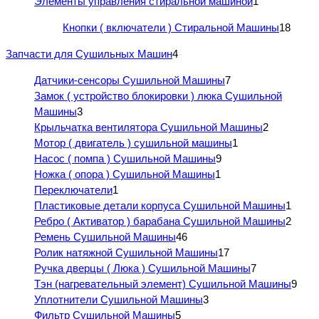
Элементы управления стиральной машиной
1
Кнопки ( включатели ) Стиральной Машины
18
Запчасти для Сушильных Машин
4
Датчики-сенсоры Сушильной Машины
7
Замок ( устройство блокировки ) люка Сушильной
Машины
3
Крыльчатка вентилятора Сушильной Машины
2
Мотор ( двигатель ) сушильной машины
1
Насос ( помпа ) Сушильной Машины
9
Ножка ( опора ) Сушильной Машины
1
Переключатели
1
Пластиковые детали корпуса Сушильной Машины
1
Ребро ( Активатор ) барабана Сушильной Машины
2
Ремень Сушильной Машины
46
Ролик натяжной Сушильной Машины
17
Ручка дверцы ( Люка ) Сушильной Машины
7
Тэн (нагревательный элемент) Сушильной Машины
9
Уплотнители Сушильной Машины
3
Фильтр Сушильной Машины
5