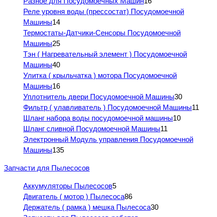
Разное для Посудомоечных Машин
16
Реле уровня воды (прессостат) Посудомоечной
Машины
14
Термостаты-Датчики-Сенсоры Посудомоечной
Машины
25
Тэн ( Нагревательный элемент ) Посудомоечной
Машины
40
Улитка ( крыльчатка ) мотора Посудомоечной
Машины
16
Уплотнитель двери Посудомоечной Машины
30
Фильтр ( улавливатель ) Посудомоечной Машины
11
Шланг набора воды посудомоечной машины
10
Шланг сливной Посудомоечной Машины
11
Электронный Модуль управления Посудомоечной
Машины
135
Запчасти для Пылесосов
Аккумуляторы Пылесосов
5
Двигатель ( мотор ) Пылесоса
86
Держатель ( рамка ) мешка Пылесоса
30