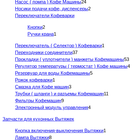
Насос ( помпа ) Кофе Машины
24
Носики подачи кофе, диспенсеры
2
Переключатели Кофеварки
Кнопки
2
Ручки крана
1
Переключатель ( Селектор ) Кофеварки
1
Переходники соединители
37
Прокладки ( уплотнители ) манжеты Кофемашины
53
Регулятор температуры ( термостат ) Кофе машины
4
Резервуар для воды Кофемашины
5
Рожок кофеварки
1
Смазка для Кофе машин
3
Трубки ( шланги ) и разъемы Кофемашин
11
Фильтры Кофемашин
9
Электронный модуль управления
4
Запчасти для кухонных Вытяжек
Кнопка включения-выключения Вытяжки
1
Лампа Вытяжки
8