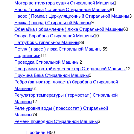
Мотор вентилятора сушки Стиральной Машины
1
Насос ( помпа ) сливной Стиральной Машины
81
Насос ( Помпа ) Циркуляционный Стиральной Машины
3
Ножка ( опора ) Стиральной Машины
9
Обечайка ( обрамление ) люка Стиральной Машины
60
Опора Барабана Стиральной Машины
10
Патрубок Стиральной Машины
88
Петля ( навес ) люка Стиральной Машины
59
Подшипники
111
Проводка Стиральной Машины
2
Программатор-таймер-селектор Стиральной Машины
12
Пружина Бака Стиральной Машины
9
Ребро (активатор, лопасть) барабана Стиральной
Машины
61
Регулятор температуры ( термостат ) Стиральной
Машины
17
Реле уровня воды ( прессостат ) Стиральной
Машины
74
Ремень приводной Стиральной Машины
3
Профиль H
50