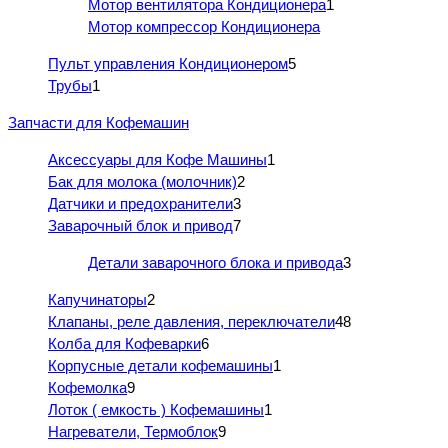
Мотор вентилятора Кондиционера
1
Мотор компрессор Кондиционера
Пульт управления Кондиционером
5
Трубы
1
Запчасти для Кофемашин
Аксессуары для Кофе Машины
1
Бак для молока (молочник)
2
Датчики и предохранители
3
Заварочный блок и привод
7
Детали заварочного блока и привода
3
Капучинаторы
2
Клапаны, реле давления, переключатели
48
Колба для Кофеварки
6
Корпусные детали кофемашины
1
Кофемолка
9
Лоток ( емкость ) Кофемашины
1
Нагреватели, Термоблок
9