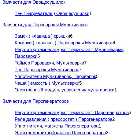
Запчасти для Овощесушилок
Тэн ( нагреватель ) Овощесушилки
1
Запчасти для Пароварок и Мультиварок
Замок ( клавиша ) крышки
6
Крышки ( клапаны ) Пароварок и Мультиварок
4
Регулятор температуры ( термостат ) Мультиварки,
Пароварки
5
Таймер Пароварки, Мультиварки
7
Тэн Пароварок и Мультиварок
7
Уплотнители Мультиварок, Пароварок
5
Чаша ( ёмкость ) Мультиварки
5
Электронный модуль управления мультиварки
1
Запчасти для Парогенераторов
Регулятор температуры ( термостат ) Парогенератора
3
Реле давления ( прессостат ) Парогенератора
2
Уплотнители, манжеты Парогенератора
1
Электромагнитный клапан Парогенератора
2