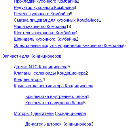
Прокладки кухонного Комбайна
2
Редуктор кухонного Комбайна
9
Ремень кухонного Комбайна
9
Смазка пищевая для кухонных Комбайнов
1
Чаша кухонного Комбайна
13
Шестерня кухонного Комбайна
4
Шпиндель кухонного Комбайна
2
Электронный модуль управления Кухонного Комбайна
6
Запчасти для Кондиционеров
Датчик NTC Кондиционера
9
Клапаны, соленоиды Кондиционера
2
Конденсаторы
4
Крыльчатка вентилятора Кондиционера
Крыльчатка внутреннего блока
1
Крыльчатка наружного блока
5
Моторы ( двигатели ) Кондиционера
Двигатель шторок Кондиционера
3