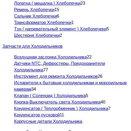
Лопатка ( мешалка ) Хлебопечки
23
Ремень Хлебопечки
15
Сальник Хлебопечки
6
Трансформатор Хлебопечки
1
Тэн ( нагревательный элемент ) Хлебопечеки
5
Шестерня Хлебопечки
2
Запчасти для Холодильников
Воздушная заслонка Холодильника
22
Датчики NTC, Дефростеры, Предохранители
Холодильника
77
Инструмент для ремонта Холодильников
26
Испарители к бытовым холодильникам и морозильным
камерам
34
Клапан ( Соленоид ) Холодильника
5
Кнопка-Выключатель света Холодильника
40
Конденсатор ( Теплообменник ) Холодильника
7
Конденсатор пусковой
11
Корпусные детали Холодильника