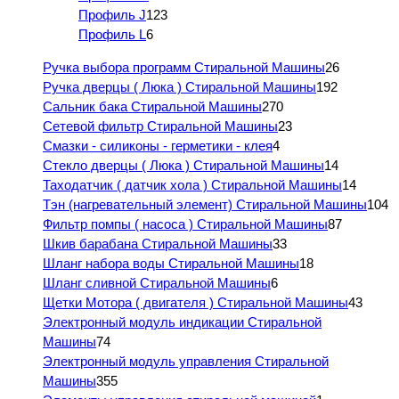
Профиль J
123
Профиль L
6
Ручка выбора программ Стиральной Машины
26
Ручка дверцы ( Люка ) Стиральной Машины
192
Сальник бака Стиральной Машины
270
Сетевой фильтр Стиральной Машины
23
Смазки - силиконы - герметики - клея
4
Стекло дверцы ( Люка ) Стиральной Машины
14
Таходатчик ( датчик хола ) Стиральной Машины
14
Тэн (нагревательный элемент) Стиральной Машины
104
Фильтр помпы ( насоса ) Стиральной Машины
87
Шкив барабана Стиральной Машины
33
Шланг набора воды Стиральной Машины
18
Шланг сливной Стиральной Машины
6
Щетки Мотора ( двигателя ) Стиральной Машины
43
Электронный модуль индикации Стиральной
Машины
74
Электронный модуль управления Стиральной
Машины
355