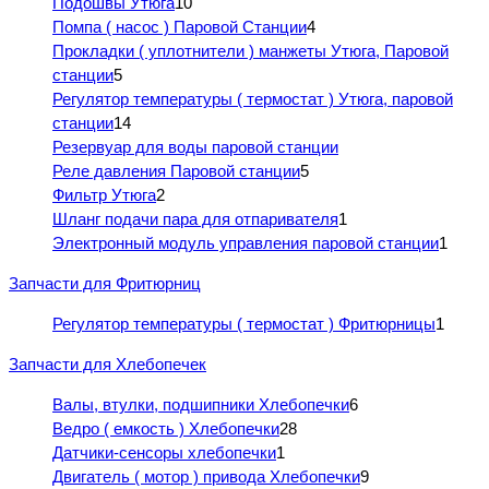
Подошвы Утюга
10
Помпа ( насос ) Паровой Станции
4
Прокладки ( уплотнители ) манжеты Утюга, Паровой
станции
5
Регулятор температуры ( термостат ) Утюга, паровой
станции
14
Резервуар для воды паровой станции
Реле давления Паровой станции
5
Фильтр Утюга
2
Шланг подачи пара для отпаривателя
1
Электронный модуль управления паровой станции
1
Запчасти для Фритюрниц
Регулятор температуры ( термостат ) Фритюрницы
1
Запчасти для Хлебопечек
Валы, втулки, подшипники Хлебопечки
6
Ведро ( емкость ) Хлебопечки
28
Датчики-сенсоры хлебопечки
1
Двигатель ( мотор ) привода Хлебопечки
9