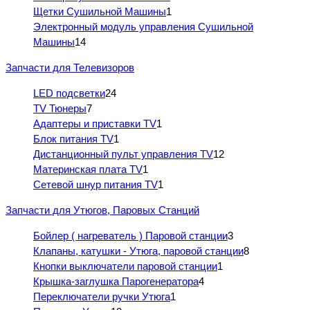
Щетки Сушильной Машины
1
Электронный модуль управления Сушильной
Машины
14
Запчасти для Телевизоров
LED подсветки
24
TV Тюнеры
7
Адаптеры и приставки TV
1
Блок питания TV
1
Дистанционный пульт управления TV
12
Материнская плата TV
1
Сетевой шнур питания TV
1
Запчасти для Утюгов, Паровых Станций
Бойлер ( нагреватель ) Паровой станции
3
Клапаны, катушки - Утюга, паровой станции
8
Кнопки выключатели паровой станции
1
Крышка-заглушка Парогенератора
4
Переключатели ручки Утюга
1