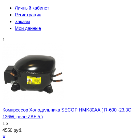
Личный кабинет
Регистрация
Заказы
Мои данные
1
Компрессор Холодильника SECOP HMK80AA ( R-600 -23.3C
136W, реле ZAF 5 )
1 x
4550 руб.
X