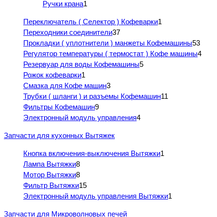
Ручки крана
1
Переключатель ( Селектор ) Кофеварки
1
Переходники соединители
37
Прокладки ( уплотнители ) манжеты Кофемашины
53
Регулятор температуры ( термостат ) Кофе машины
4
Резервуар для воды Кофемашины
5
Рожок кофеварки
1
Смазка для Кофе машин
3
Трубки ( шланги ) и разъемы Кофемашин
11
Фильтры Кофемашин
9
Электронный модуль управления
4
Запчасти для кухонных Вытяжек
Кнопка включения-выключения Вытяжки
1
Лампа Вытяжки
8
Мотор Вытяжки
8
Фильтр Вытяжки
15
Электронный модуль управления Вытяжки
1
Запчасти для Микроволновых печей