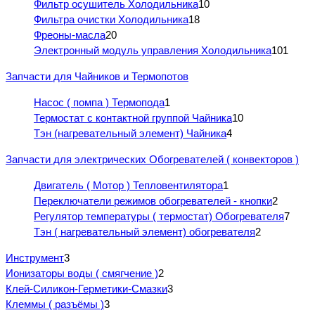
Фильтр осушитель Холодильника
10
Фильтра очистки Холодильника
18
Фреоны-масла
20
Электронный модуль управления Холодильника
101
Запчасти для Чайников и Термопотов
Насос ( помпа ) Термопода
1
Термостат с контактной группой Чайника
10
Тэн (нагревательный элемент) Чайника
4
Запчасти для электрических Обогревателей ( конвекторов )
Двигатель ( Мотор ) Тепловентилятора
1
Переключатели режимов обогревателей - кнопки
2
Регулятор температуры ( термостат) Обогревателя
7
Тэн ( нагревательный элемент) обогревателя
2
Инструмент
3
Ионизаторы воды ( смягчение )
2
Клей-Силикон-Герметики-Смазки
3
Клеммы ( разъёмы )
3