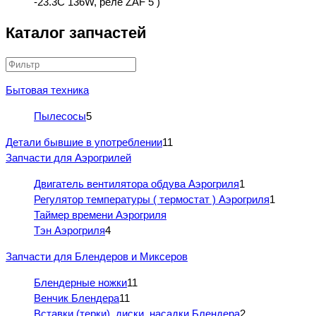
-23.3C 136W, реле ZAF 5 )
Каталог запчастей
Бытовая техника
Пылесосы
5
Детали бывшие в употреблении
11
Запчасти для Аэрогрилей
Двигатель вентилятора обдува Аэрогриля
1
Регулятор температуры ( термостат ) Аэрогриля
1
Таймер времени Аэрогриля
Тэн Аэрогриля
4
Запчасти для Блендеров и Миксеров
Блендерные ножки
11
Венчик Блендера
11
Вставки (терки), диски, насадки Блендера
2