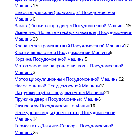
Машины
19
Емкость для соли ( ионизатор ) Посудомоечной
Машины
6
Замок ( блокиратор ) двери Посудомоечной Машины
19
Импеллер (Лопасть - разбрызгиватель) Посудомоечной
Машины
33
Клапан электромагнитный Посудомоечной Машины
17
Кнопки-включатели Посудомоечной Машины
5
Корзина Посудомоечной машины
5
Мотор заслонки направления воды Посудомоечной
Машины
3
Мотор циркуляционный Посудомоечной Машины
92
Насос сливной Посудомоечной Машины
31
Патрубки, трубы Посудомоечной Машины
24
Пружина двери Посудомоечных Машин
6
Разное для Посудомоечных Машин
16
Реле уровня воды (прессостат) Посудомоечной
Машины
14
Термостаты-Датчики-Сенсоры Посудомоечной
Машины
25