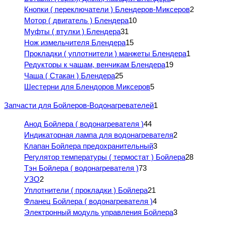
Кнопки ( переключатели ) Блендеров-Миксеров
2
Мотор ( двигатель ) Блендера
10
Муфты ( втулки ) Блендера
31
Нож измельчителя Блендера
15
Прокладки ( уплотнители ) манжеты Блендера
1
Редукторы к чашам, венчикам Блендера
19
Чаша ( Стакан ) Блендера
25
Шестерни для Блендоров Миксеров
5
Запчасти для Бойлеров-Водонагревателей
1
Анод Бойлера ( водонагревателя )
44
Индикаторная лампа для водонагревателя
2
Клапан Бойлера предохранительный
3
Регулятор температуры ( термостат ) Бойлера
28
Тэн Бойлера ( водонагревателя )
73
УЗО
2
Уплотнители ( прокладки ) Бойлера
21
Фланец Бойлера ( водонагревателя )
4
Электронный модуль управления Бойлера
3