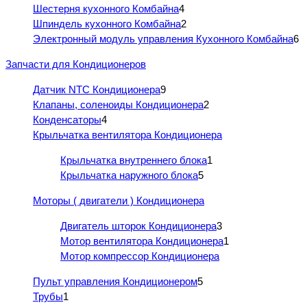
Шестерня кухонного Комбайна
4
Шпиндель кухонного Комбайна
2
Электронный модуль управления Кухонного Комбайна
6
Запчасти для Кондиционеров
Датчик NTC Кондиционера
9
Клапаны, соленоиды Кондиционера
2
Конденсаторы
4
Крыльчатка вентилятора Кондиционера
Крыльчатка внутреннего блока
1
Крыльчатка наружного блока
5
Моторы ( двигатели ) Кондиционера
Двигатель шторок Кондиционера
3
Мотор вентилятора Кондиционера
1
Мотор компрессор Кондиционера
Пульт управления Кондиционером
5
Трубы
1