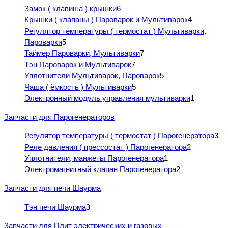
Замок ( клавиша ) крышки
6
Крышки ( клапаны ) Пароварок и Мультиварок
4
Регулятор температуры ( термостат ) Мультиварки,
Пароварки
5
Таймер Пароварки, Мультиварки
7
Тэн Пароварок и Мультиварок
7
Уплотнители Мультиварок, Пароварок
5
Чаша ( ёмкость ) Мультиварки
5
Электронный модуль управления мультиварки
1
Запчасти для Парогенераторов
Регулятор температуры ( термостат ) Парогенератора
3
Реле давления ( прессостат ) Парогенератора
2
Уплотнители, манжеты Парогенератора
1
Электромагнитный клапан Парогенератора
2
Запчасти для печи Шаурма
Тэн печи Шаурма
3
Запчасти для Плит электрических и газовых