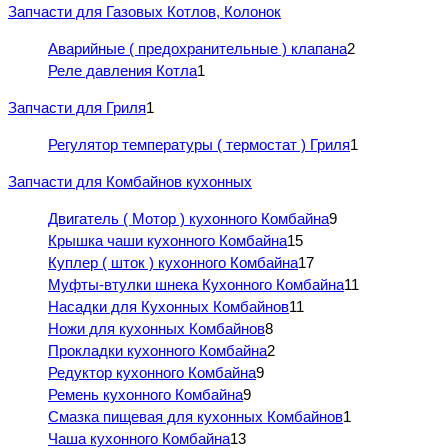
Запчасти для Газовых Котлов, Колонок
Аварийные ( предохранительные ) клапана
2
Реле давления Котла
1
Запчасти для Гриля
1
Регулятор температуры ( термостат ) Гриля
1
Запчасти для Комбайнов кухонных
Двигатель ( Мотор ) кухонного Комбайна
9
Крышка чаши кухонного Комбайна
15
Куплер ( шток ) кухонного Комбайна
17
Муфты-втулки шнека Кухонного Комбайна
11
Насадки для Кухонных Комбайнов
11
Ножи для кухонных Комбайнов
8
Прокладки кухонного Комбайна
2
Редуктор кухонного Комбайна
9
Ремень кухонного Комбайна
9
Смазка пищевая для кухонных Комбайнов
1
Чаша кухонного Комбайна
13