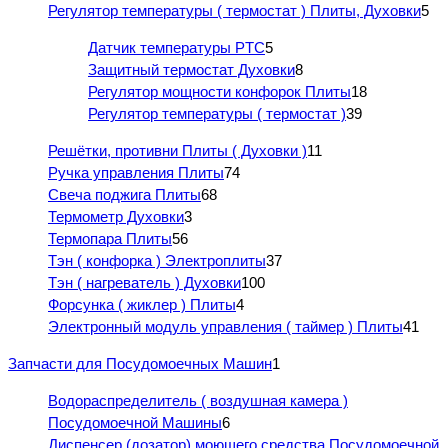
Регулятор температуры ( термостат ) Плиты, Духовки
5
Датчик температуры PTC
5
Защитный термостат Духовки
8
Регулятор мощности конфорок Плиты
18
Регулятор температуры ( термостат )
39
Решётки, противни Плиты ( Духовки )
11
Ручка управления Плиты
74
Свеча поджига Плиты
68
Термометр Духовки
3
Термопара Плиты
56
Тэн ( конфорка ) Электроплиты
37
Тэн ( нагреватель ) Духовки
100
Форсунка ( жиклер ) Плиты
4
Электронный модуль управления ( таймер ) Плиты
41
Запчасти для Посудомоечных Машин
1
Водораспределитель ( воздушная камера )
Посудомоечной Машины
6
Диспенсер (дозатор) моющего средства Посудомоечной