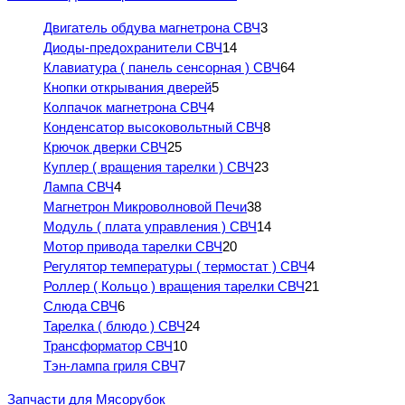
Двигатель обдува магнетрона СВЧ
3
Диоды-предохранители СВЧ
14
Клавиатура ( панель сенсорная ) СВЧ
64
Кнопки открывания дверей
5
Колпачок магнетрона СВЧ
4
Конденсатор высоковольтный СВЧ
8
Крючок дверки СВЧ
25
Куплер ( вращения тарелки ) СВЧ
23
Лампа СВЧ
4
Магнетрон Микроволновой Печи
38
Модуль ( плата управления ) СВЧ
14
Мотор привода тарелки СВЧ
20
Регулятор температуры ( термостат ) СВЧ
4
Роллер ( Кольцо ) вращения тарелки СВЧ
21
Слюда СВЧ
6
Тарелка ( блюдо ) СВЧ
24
Трансформатор СВЧ
10
Тэн-лампа гриля СВЧ
7
Запчасти для Мясорубок