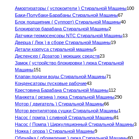
Амортизаторы ( успокоители ) Стиральной Машины
100
Баки-Полубаки-Барабаны Стиральной Машины
67
Блок подшипник ( Суппорт) Стиральной Машины
40
Блокиратор барабана Стиральной Машины
2
Датчики-термосенсоры NTC Стиральной Машины
13
Дверца ( Люк ) в сборе Стиральной Машины
19
Детали корпуса стиральной машины
5
Диспенсер ( Дозатор ) моющих средств
23
Замок ( устройство блокировки ) люка Стиральной
Машины
151
Клапан подачи воды Стиральной Машины
71
Конденсаторы пусковые рабочие
43
Крестовина Барабана Стиральной Машины
112
Манжета ( резина ) люка Стиральной Машины
290
Мотор ( двигатель ) Стиральной Машины
66
Мотор вентилятора сушки Стиральной Машины
1
Насос ( помпа ) сливной Стиральной Машины
81
Насос ( Помпа ) Циркуляционный Стиральной Машины
3
Ножка ( опора ) Стиральной Машины
9
Обечайка ( обрамление ) люка Стиральной Машины
60