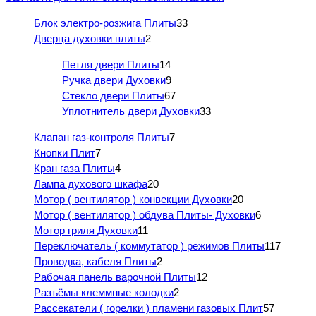
Блок электро-розжига Плиты
33
Дверца духовки плиты
2
Петля двери Плиты
14
Ручка двери Духовки
9
Стекло двери Плиты
67
Уплотнитель двери Духовки
33
Клапан газ-контроля Плиты
7
Кнопки Плит
7
Кран газа Плиты
4
Лампа духового шкафа
20
Мотор ( вентилятор ) конвекции Духовки
20
Мотор ( вентилятор ) обдува Плиты- Духовки
6
Мотор гриля Духовки
11
Переключатель ( коммутатор ) режимов Плиты
117
Проводка, кабеля Плиты
2
Рабочая панель варочной Плиты
12
Разъёмы клеммные колодки
2
Рассекатели ( горелки ) пламени газовых Плит
57