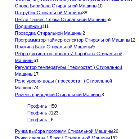
Опора Барабана Стиральной Машины
10
Патрубок Стиральной Машины
88
Петля ( навес ) люка Стиральной Машины
59
Подшипники
111
Проводка Стиральной Машины
2
Программатор-таймер-селектор Стиральной Машины
12
Пружина Бака Стиральной Машины
9
Ребро (активатор, лопасть) барабана Стиральной
Машины
61
Регулятор температуры ( термостат ) Стиральной
Машины
17
Реле уровня воды ( прессостат ) Стиральной
Машины
74
Ремень приводной Стиральной Машины
3
Профиль H
50
Профиль J
123
Профиль L
6
Ручка выбора программ Стиральной Машины
26
Ручка дверцы ( Люка ) Стиральной Машины
192