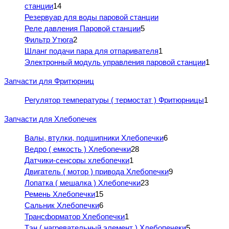
станции
14
Резервуар для воды паровой станции
Реле давления Паровой станции
5
Фильтр Утюга
2
Шланг подачи пара для отпаривателя
1
Электронный модуль управления паровой станции
1
Запчасти для Фритюрниц
Регулятор температуры ( термостат ) Фритюрницы
1
Запчасти для Хлебопечек
Валы, втулки, подшипники Хлебопечки
6
Ведро ( емкость ) Хлебопечки
28
Датчики-сенсоры хлебопечки
1
Двигатель ( мотор ) привода Хлебопечки
9
Лопатка ( мешалка ) Хлебопечки
23
Ремень Хлебопечки
15
Сальник Хлебопечки
6
Трансформатор Хлебопечки
1
Тэн ( нагревательный элемент ) Хлебопечеки
5