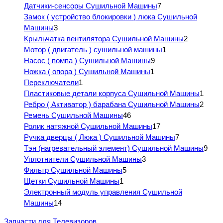
Датчики-сенсоры Сушильной Машины
7
Замок ( устройство блокировки ) люка Сушильной
Машины
3
Крыльчатка вентилятора Сушильной Машины
2
Мотор ( двигатель ) сушильной машины
1
Насос ( помпа ) Сушильной Машины
9
Ножка ( опора ) Сушильной Машины
1
Переключатели
1
Пластиковые детали корпуса Сушильной Машины
1
Ребро ( Активатор ) барабана Сушильной Машины
2
Ремень Сушильной Машины
46
Ролик натяжной Сушильной Машины
17
Ручка дверцы ( Люка ) Сушильной Машины
7
Тэн (нагревательный элемент) Сушильной Машины
9
Уплотнители Сушильной Машины
3
Фильтр Сушильной Машины
5
Щетки Сушильной Машины
1
Электронный модуль управления Сушильной
Машины
14
Запчасти для Телевизоров