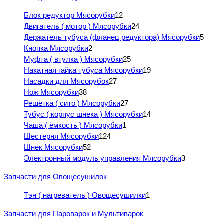
Блок редуктор Мясорубки
12
Двигатель ( мотор ) Мясорубки
24
Держатель тубуса (фланец редуктора) Мясорубки
5
Кнопка Мясорубки
2
Муфта ( втулка ) Мясорубки
25
Накатная гайка тубуса Мясорубки
19
Насадки для Мясорубок
27
Нож Мясорубки
38
Решётка ( сито ) Мясорубки
27
Тубус ( корпус шнека ) Мясорубки
14
Чаша ( ёмкость ) Мясорубки
1
Шестерня Мясорубки
124
Шнек Мясорубки
52
Электронный модуль управления Мясорубки
3
Запчасти для Овощесушилок
Тэн ( нагреватель ) Овощесушилки
1
Запчасти для Пароварок и Мультиварок