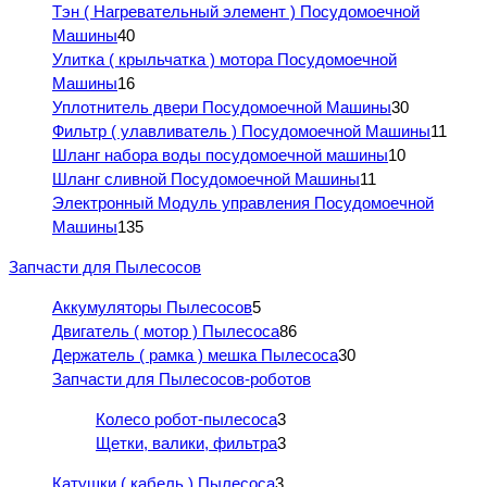
Тэн ( Нагревательный элемент ) Посудомоечной
Машины
40
Улитка ( крыльчатка ) мотора Посудомоечной
Машины
16
Уплотнитель двери Посудомоечной Машины
30
Фильтр ( улавливатель ) Посудомоечной Машины
11
Шланг набора воды посудомоечной машины
10
Шланг сливной Посудомоечной Машины
11
Электронный Модуль управления Посудомоечной
Машины
135
Запчасти для Пылесосов
Аккумуляторы Пылесосов
5
Двигатель ( мотор ) Пылесоса
86
Держатель ( рамка ) мешка Пылесоса
30
Запчасти для Пылесосов-роботов
Колесо робот-пылесоса
3
Щетки, валики, фильтра
3
Катушки ( кабель ) Пылесоса
3