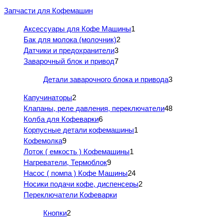
Запчасти для Кофемашин
Аксессуары для Кофе Машины
1
Бак для молока (молочник)
2
Датчики и предохранители
3
Заварочный блок и привод
7
Детали заварочного блока и привода
3
Капучинаторы
2
Клапаны, реле давления, переключатели
48
Колба для Кофеварки
6
Корпусные детали кофемашины
1
Кофемолка
9
Лоток ( емкость ) Кофемашины
1
Нагреватели, Термоблок
9
Насос ( помпа ) Кофе Машины
24
Носики подачи кофе, диспенсеры
2
Переключатели Кофеварки
Кнопки
2