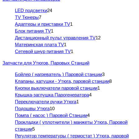
LED подсветки
24
TV Тюнеры
7
Адаптеры и приставки TV
1
Блок питания TV
1
Дистанционный пульт управления TV
12
Материнская плата TV
1
Сетевой шнур питания TV
1
Запчасти для Утюгов, Паровых Станций
Бойлер ( нагреватель ) Паровой станции
3
Клапаны, катушки - Утюга, паровой станции
8
Кнопки выключатели паровой станции
1
Крышка-заглушка Парогенератора
4
Переключатели ручки Утюга
1
Подошвы Утюга
10
Помпа ( насос ) Паровой Станции
4
Прокладки ( уплотнители ) манжеты Утюга, Паровой
станции
5
Регулятор температуры ( термостат ) Утюга, паровой