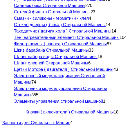
Сальник бака Стиральной Машины
270
Сетевой фильтр Стиральной Машины
23
Смазки - силиконы - герметики - клея
4
Стекло дверцы ( Люка ) Стиральной Машины
14
Таходатчик ( датчик хола ) Стиральной Машины
14
Тэн (нагревательный элемент) Стиральной Машины
104
Фильтр помпы ( насоса ) Стиральной Машины
87
Шкив барабана Стиральной Машины
33
Шланг набора воды Стиральной Машины
18
Шланг сливной Стиральной Машины
6
Щетки Мотора ( двигателя ) Стиральной Машины
43
Электронный модуль индикации Стиральной
Машины
74
Электронный модуль управления Стиральной
Машины
355
Элементы управления стиральной машиной
1
Кнопки ( включатели ) Стиральной Машины
18
Запчасти для Сушильных Машин
4