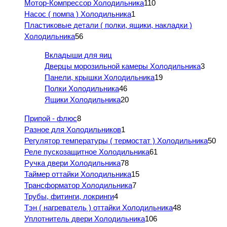
Мотор-Компрессор Холодильника
110
Насос ( помпа ) Холодильника
1
Пластиковые детали ( полки, ящики, накладки )
Холодильника
56
Вкладыши для яиц
Дверцы морозильной камеры Холодильника
3
Панели, крышки Холодильника
19
Полки Холодильника
46
Ящики Холодильника
20
Припой - флюс
8
Разное для Холодильников
1
Регулятор температуры ( термостат ) Холодильника
50
Реле пускозащитное Холодильника
61
Ручка двери Холодильника
78
Таймер оттайки Холодильника
15
Трансформатор Холодильника
7
Трубы, фитинги, локринги
4
Тэн ( нагреватель ) оттайки Холодильника
48
Уплотнитель двери Холодильника
106