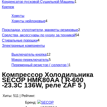
Конденсатор пусковой Сушильной Машины
1
Крепеж
Хомуты
Хомуты нейлоновые
4
Прокладки, уплотнители, манжеты резиновые
2
Средства, аксессуары по уходу за техникой
54
Стиральные порошки
4
Электронные компоненты
Выключатель-кнопка
12
Микро-переключатель
5
Переменный резистор ( селектор )
1
Компрессор Холодильника
SECOP HMK80AA ( R-600
-23.3C 136W, реле ZAF 5 )
Хиты:
511
|
Рейтинг:
Бренд: