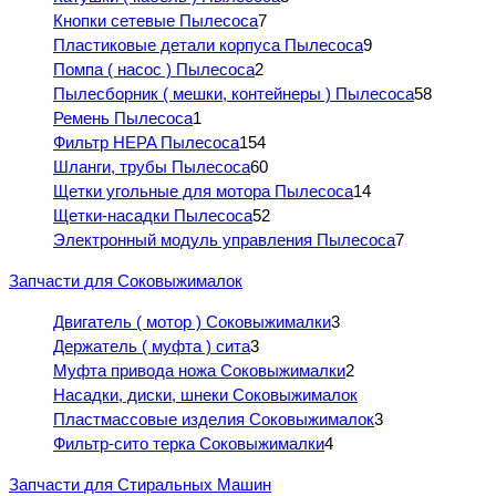
Кнопки сетевые Пылесоса
7
Пластиковые детали корпуса Пылесоса
9
Помпа ( насос ) Пылесоса
2
Пылесборник ( мешки, контейнеры ) Пылесоса
58
Ремень Пылесоса
1
Фильтр HEPA Пылесоса
154
Шланги, трубы Пылесоса
60
Щетки угольные для мотора Пылесоса
14
Щетки-насадки Пылесоса
52
Электронный модуль управления Пылесоса
7
Запчасти для Соковыжималок
Двигатель ( мотор ) Соковыжималки
3
Держатель ( муфта ) сита
3
Муфта привода ножа Соковыжималки
2
Насадки, диски, шнеки Соковыжималок
Пластмассовые изделия Соковыжималок
3
Фильтр-сито терка Соковыжималки
4
Запчасти для Стиральных Машин