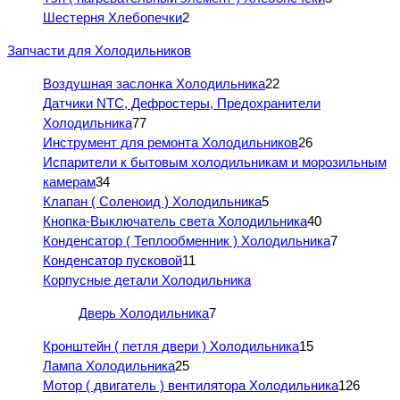
Шестерня Хлебопечки
2
Запчасти для Холодильников
Воздушная заслонка Холодильника
22
Датчики NTC, Дефростеры, Предохранители
Холодильника
77
Инструмент для ремонта Холодильников
26
Испарители к бытовым холодильникам и морозильным
камерам
34
Клапан ( Соленоид ) Холодильника
5
Кнопка-Выключатель света Холодильника
40
Конденсатор ( Теплообменник ) Холодильника
7
Конденсатор пусковой
11
Корпусные детали Холодильника
Дверь Холодильника
7
Кронштейн ( петля двери ) Холодильника
15
Лампа Холодильника
25
Мотор ( двигатель ) вентилятора Холодильника
126