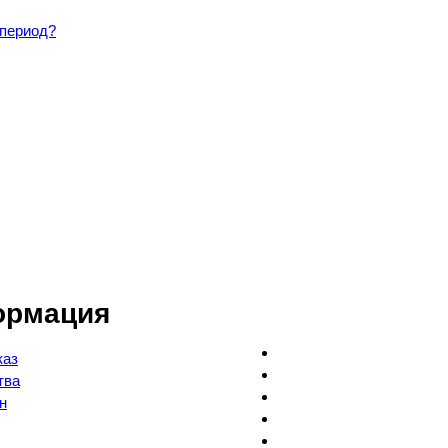
 период?
ормация
каз
тва
н