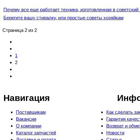
Почему все еще работает техника, изготовленная в советский
Берегите вашу стиралку, или простые советы хозяйкам
Страница 2 из 2
1
2
Навигация
Инф
Поставщикам
Как сделать за
Вакансии
Гарантия качес
О компании
Возврат и обме
Каталог запчастей
Новости
Доставка и оплата
Статьи