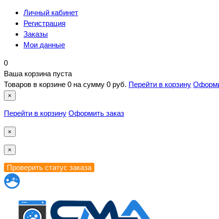
Личный кабинет
Регистрация
Заказы
Мои данные
0
Ваша корзина пуста
Товаров в корзине
0
на сумму
0 руб.
Перейти в корзину
Оформи
×
Перейти в корзину
Оформить заказ
×
×