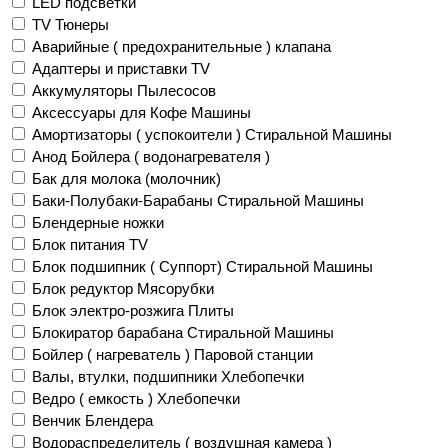
LED подсветки
TV Тюнеры
Аварийные ( предохранительные ) клапана
Адаптеры и приставки TV
Аккумуляторы Пылесосов
Аксессуары для Кофе Машины
Амортизаторы ( успокоители ) Стиральной Машины
Анод Бойлера ( водонагревателя )
Бак для молока (молочник)
Баки-Полубаки-Барабаны Стиральной Машины
Блендерные ножки
Блок питания TV
Блок подшипник ( Суппорт) Стиральной Машины
Блок редуктор Мясорубки
Блок электро-розжига Плиты
Блокиратор барабана Стиральной Машины
Бойлер ( нагреватель ) Паровой станции
Валы, втулки, подшипники Хлебопечки
Ведро ( емкость ) Хлебопечки
Венчик Блендера
Водораспределитель ( воздушная камера )