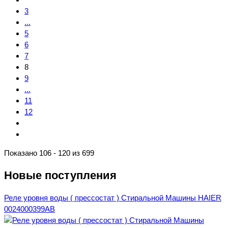
3
...
5
6
7
8
9
...
11
12
Показано 106 - 120 из 699
Новые поступления
Реле уровня воды ( прессостат ) Стиральной Машины HAIER
0024000399AB