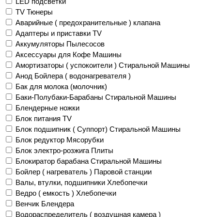
LED подсветки
TV Тюнеры
Аварийные ( предохранительные ) клапана
Адаптеры и приставки TV
Аккумуляторы Пылесосов
Аксессуары для Кофе Машины
Амортизаторы ( успокоители ) Стиральной Машины
Анод Бойлера ( водонагревателя )
Бак для молока (молочник)
Баки-Полубаки-Барабаны Стиральной Машины
Блендерные ножки
Блок питания TV
Блок подшипник ( Суппорт) Стиральной Машины
Блок редуктор Мясорубки
Блок электро-розжига Плиты
Блокиратор барабана Стиральной Машины
Бойлер ( нагреватель ) Паровой станции
Валы, втулки, подшипники Хлебопечки
Ведро ( емкость ) Хлебопечки
Венчик Блендера
Водораспределитель ( воздушная камера )