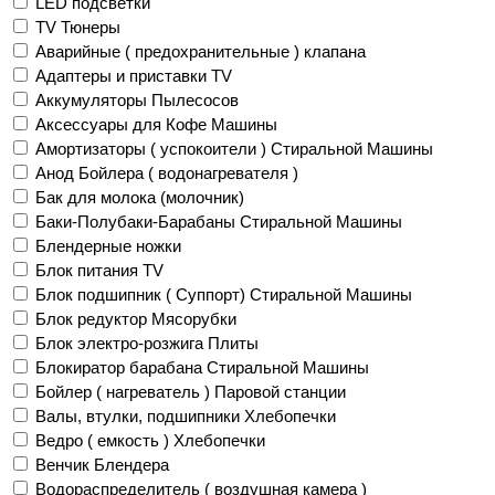
LED подсветки
TV Тюнеры
Аварийные ( предохранительные ) клапана
Адаптеры и приставки TV
Аккумуляторы Пылесосов
Аксессуары для Кофе Машины
Амортизаторы ( успокоители ) Стиральной Машины
Анод Бойлера ( водонагревателя )
Бак для молока (молочник)
Баки-Полубаки-Барабаны Стиральной Машины
Блендерные ножки
Блок питания TV
Блок подшипник ( Суппорт) Стиральной Машины
Блок редуктор Мясорубки
Блок электро-розжига Плиты
Блокиратор барабана Стиральной Машины
Бойлер ( нагреватель ) Паровой станции
Валы, втулки, подшипники Хлебопечки
Ведро ( емкость ) Хлебопечки
Венчик Блендера
Водораспределитель ( воздушная камера )