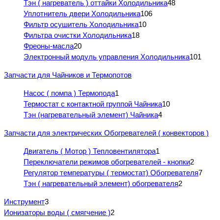
Тэн ( нагреватель ) оттайки Холодильника
48
Уплотнитель двери Холодильника
106
Фильтр осушитель Холодильника
10
Фильтра очистки Холодильника
18
Фреоны-масла
20
Электронный модуль управления Холодильника
101
Запчасти для Чайников и Термопотов
Насос ( помпа ) Термопода
1
Термостат с контактной группой Чайника
10
Тэн (нагревательный элемент) Чайника
4
Запчасти для электрических Обогревателей ( конвекторов )
Двигатель ( Мотор ) Тепловентилятора
1
Переключатели режимов обогревателей - кнопки
2
Регулятор температуры ( термостат) Обогревателя
7
Тэн ( нагревательный элемент) обогревателя
2
Инструмент
3
Ионизаторы воды ( смягчение )
2