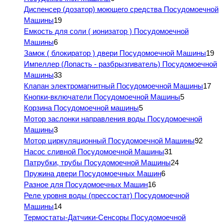
Диспенсер (дозатор) моющего средства Посудомоечной
Машины
19
Емкость для соли ( ионизатор ) Посудомоечной
Машины
6
Замок ( блокиратор ) двери Посудомоечной Машины
19
Импеллер (Лопасть - разбрызгиватель) Посудомоечной
Машины
33
Клапан электромагнитный Посудомоечной Машины
17
Кнопки-включатели Посудомоечной Машины
5
Корзина Посудомоечной машины
5
Мотор заслонки направления воды Посудомоечной
Машины
3
Мотор циркуляционный Посудомоечной Машины
92
Насос сливной Посудомоечной Машины
31
Патрубки, трубы Посудомоечной Машины
24
Пружина двери Посудомоечных Машин
6
Разное для Посудомоечных Машин
16
Реле уровня воды (прессостат) Посудомоечной
Машины
14
Термостаты-Датчики-Сенсоры Посудомоечной