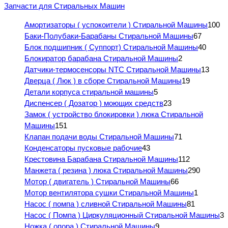
Запчасти для Стиральных Машин
Амортизаторы ( успокоители ) Стиральной Машины
100
Баки-Полубаки-Барабаны Стиральной Машины
67
Блок подшипник ( Суппорт) Стиральной Машины
40
Блокиратор барабана Стиральной Машины
2
Датчики-термосенсоры NTC Стиральной Машины
13
Дверца ( Люк ) в сборе Стиральной Машины
19
Детали корпуса стиральной машины
5
Диспенсер ( Дозатор ) моющих средств
23
Замок ( устройство блокировки ) люка Стиральной
Машины
151
Клапан подачи воды Стиральной Машины
71
Конденсаторы пусковые рабочие
43
Крестовина Барабана Стиральной Машины
112
Манжета ( резина ) люка Стиральной Машины
290
Мотор ( двигатель ) Стиральной Машины
66
Мотор вентилятора сушки Стиральной Машины
1
Насос ( помпа ) сливной Стиральной Машины
81
Насос ( Помпа ) Циркуляционный Стиральной Машины
3
Ножка ( опора ) Стиральной Машины
9