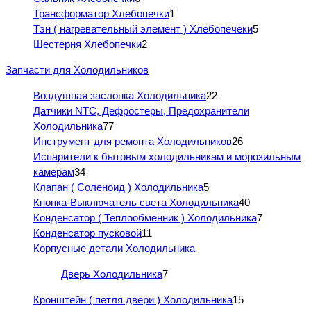
Трансформатор Хлебопечки
1
Тэн ( нагревательный элемент ) Хлебопечеки
5
Шестерня Хлебопечки
2
Запчасти для Холодильников
Воздушная заслонка Холодильника
22
Датчики NTC, Дефростеры, Предохранители
Холодильника
77
Инструмент для ремонта Холодильников
26
Испарители к бытовым холодильникам и морозильным
камерам
34
Клапан ( Соленоид ) Холодильника
5
Кнопка-Выключатель света Холодильника
40
Конденсатор ( Теплообменник ) Холодильника
7
Конденсатор пусковой
11
Корпусные детали Холодильника
Дверь Холодильника
7
Кронштейн ( петля двери ) Холодильника
15