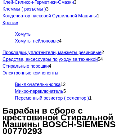
Клей-Силикон-Герметики-Смазки
3
Клеммы ( разъёмы )
3
Конденсатор пусковой Сушильной Машины
1
Крепеж
Хомуты
Хомуты нейлоновые
4
Прокладки, уплотнители, манжеты резиновые
2
Средства, аксессуары по уходу за техникой
54
Стиральные порошки
4
Электронные компоненты
Выключатель-кнопка
12
Микро-переключатель
5
Переменный резистор ( селектор )
1
Барабан в сборе с
крестовиной Стиральной
Машины BOSCH-SIEMENS
00770293