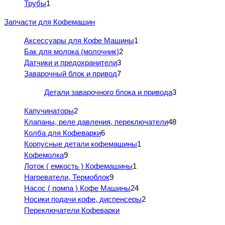
Трубы
1
Запчасти для Кофемашин
Аксессуары для Кофе Машины
1
Бак для молока (молочник)
2
Датчики и предохранители
3
Заварочный блок и привод
7
Детали заварочного блока и привода
3
Капучинаторы
2
Клапаны, реле давления, переключатели
48
Колба для Кофеварки
6
Корпусные детали кофемашины
1
Кофемолка
9
Лоток ( емкость ) Кофемашины
1
Нагреватели, Термоблок
9
Насос ( помпа ) Кофе Машины
24
Носики подачи кофе, диспенсеры
2
Переключатели Кофеварки