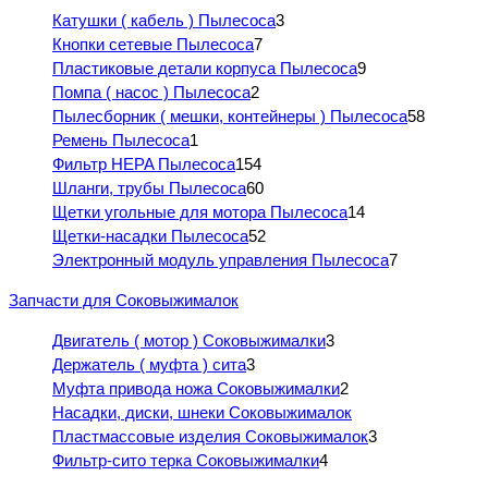
Катушки ( кабель ) Пылесоса
3
Кнопки сетевые Пылесоса
7
Пластиковые детали корпуса Пылесоса
9
Помпа ( насос ) Пылесоса
2
Пылесборник ( мешки, контейнеры ) Пылесоса
58
Ремень Пылесоса
1
Фильтр HEPA Пылесоса
154
Шланги, трубы Пылесоса
60
Щетки угольные для мотора Пылесоса
14
Щетки-насадки Пылесоса
52
Электронный модуль управления Пылесоса
7
Запчасти для Соковыжималок
Двигатель ( мотор ) Соковыжималки
3
Держатель ( муфта ) сита
3
Муфта привода ножа Соковыжималки
2
Насадки, диски, шнеки Соковыжималок
Пластмассовые изделия Соковыжималок
3
Фильтр-сито терка Соковыжималки
4