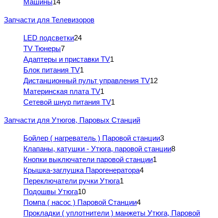
Машины
14
Запчасти для Телевизоров
LED подсветки
24
TV Тюнеры
7
Адаптеры и приставки TV
1
Блок питания TV
1
Дистанционный пульт управления TV
12
Материнская плата TV
1
Сетевой шнур питания TV
1
Запчасти для Утюгов, Паровых Станций
Бойлер ( нагреватель ) Паровой станции
3
Клапаны, катушки - Утюга, паровой станции
8
Кнопки выключатели паровой станции
1
Крышка-заглушка Парогенератора
4
Переключатели ручки Утюга
1
Подошвы Утюга
10
Помпа ( насос ) Паровой Станции
4
Прокладки ( уплотнители ) манжеты Утюга, Паровой