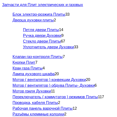
Запчасти для Плит электрических и газовых
Блок электро-розжига Плиты
33
Дверца духовки плиты
2
Петля двери Плиты
14
Ручка двери Духовки
9
Стекло двери Плиты
67
Уплотнитель двери Духовки
33
Клапан газ-контроля Плиты
7
Кнопки Плит
7
Кран газа Плиты
4
Лампа духового шкафа
20
Мотор ( вентилятор ) конвекции Духовки
20
Мотор ( вентилятор ) обдува Плиты- Духовки
6
Мотор гриля Духовки
11
Переключатель ( коммутатор ) режимов Плиты
117
Проводка, кабеля Плиты
2
Рабочая панель варочной Плиты
12
Разъёмы клеммные колодки
2