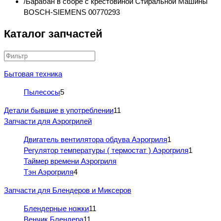
Барабан в сборе с крестовиной Стиральной Машины
BOSCH-SIEMENS 00770293
Каталог запчастей
Бытовая техника
Пылесосы
5
Детали бывшие в употреблении
11
Запчасти для Аэрогрилей
Двигатель вентилятора обдува Аэрогриля
1
Регулятор температуры ( термостат ) Аэрогриля
1
Таймер времени Аэрогриля
Тэн Аэрогриля
4
Запчасти для Блендеров и Миксеров
Блендерные ножки
11
Венчик Блендера
11