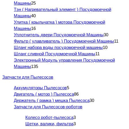
Машины
25
Тэн ( Нагревательный элемент ) Посудомоечной
Машины
40
Улитка ( крыльчатка ) мотора Посудомоечной
Машины
16
Уплотнитель двери Посудомоечной Машины
30
Фильтр ( улавливатель ) Посудомоечной Машины
11
Шланг набора воды посудомоечной машины
10
Шланг сливной Посудомоечной Машины
11
Электронный Модуль управления Посудомоечной
Машины
135
Запчасти для Пылесосов
Аккумуляторы Пылесосов
5
Двигатель ( мотор ) Пылесоса
86
Держатель ( рамка ) мешка Пылесоса
30
Запчасти для Пылесосов-роботов
Колесо робот-пылесоса
3
Щетки, валики, фильтра
3