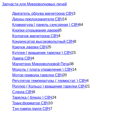
Запчасти для Микроволновых печей
Двигатель обдува магнетрона СВЧ
3
Диоды-предохранители СВЧ
14
Клавиатура ( панель сенсорная ) СВЧ
64
Кнопки открывания дверей
5
Колпачок магнетрона СВЧ
4
Конденсатор высоковольтный СВЧ
8
Крючок дверки СВЧ
25
Куплер ( вращения тарелки ) СВЧ
23
Лампа СВЧ
4
Магнетрон Микроволновой Печи
38
Модуль ( плата управления ) СВЧ
14
Мотор привода тарелки СВЧ
20
Регулятор температуры ( термостат ) СВЧ
4
Роллер ( Кольцо ) вращения тарелки СВЧ
21
Слюда СВЧ
6
Тарелка ( блюдо ) СВЧ
24
Трансформатор СВЧ
10
Тэн-лампа гриля СВЧ
7