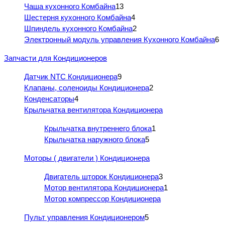
Чаша кухонного Комбайна
13
Шестерня кухонного Комбайна
4
Шпиндель кухонного Комбайна
2
Электронный модуль управления Кухонного Комбайна
6
Запчасти для Кондиционеров
Датчик NTC Кондиционера
9
Клапаны, соленоиды Кондиционера
2
Конденсаторы
4
Крыльчатка вентилятора Кондиционера
Крыльчатка внутреннего блока
1
Крыльчатка наружного блока
5
Моторы ( двигатели ) Кондиционера
Двигатель шторок Кондиционера
3
Мотор вентилятора Кондиционера
1
Мотор компрессор Кондиционера
Пульт управления Кондиционером
5