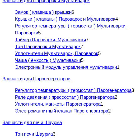
Запчасти для Пароварок и Мультиварок
Замок ( клавиша ) крышки
6
Крышки ( клапаны ) Пароварок и Мультиварок
4
Регулятор температуры ( термостат ) Мультиварки,
Пароварки
5
Таймер Пароварки, Мультиварки
7
Тэн Пароварок и Мультиварок
7
Уплотнители Мультиварок, Пароварок
5
Чаша ( ёмкость ) Мультиварки
5
Электронный модуль управления мультиварки
1
Запчасти для Парогенераторов
Регулятор температуры ( термостат ) Парогенератора
3
Реле давления ( прессостат ) Парогенератора
2
Уплотнители, манжеты Парогенератора
1
Электромагнитный клапан Парогенератора
2
Запчасти для печи Шаурма
Тэн печи Шаурма
3