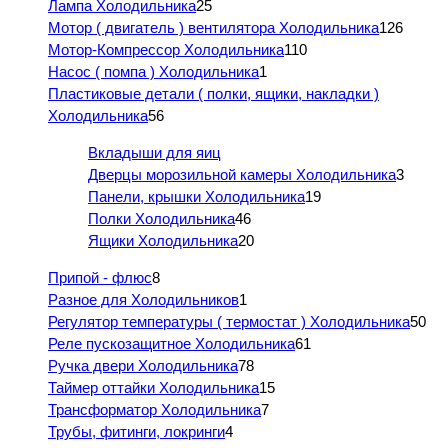
Лампа Холодильника
25
Мотор ( двигатель ) вентилятора Холодильника
126
Мотор-Компрессор Холодильника
110
Насос ( помпа ) Холодильника
1
Пластиковые детали ( полки, ящики, накладки )
Холодильника
56
Вкладыши для яиц
Дверцы морозильной камеры Холодильника
3
Панели, крышки Холодильника
19
Полки Холодильника
46
Ящики Холодильника
20
Припой - флюс
8
Разное для Холодильников
1
Регулятор температуры ( термостат ) Холодильника
50
Реле пускозащитное Холодильника
61
Ручка двери Холодильника
78
Таймер оттайки Холодильника
15
Трансформатор Холодильника
7
Трубы, фитинги, локринги
4