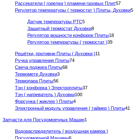
Рассекатели ( горелки ) пламени газовых Плит
57
Регулятор температуры ( термостат ) Плиты, Духовки
5
Датчик температуры PTC
5
Защитный термостат Духовки
8
Регулятор мощности конфорок Плиты
18
Регулятор температуры ( термостат )
39
Решётки, противни Плиты ( Духовки )
11
Ручка управления Плиты
74
Свеча поджига Плиты
68
Термометр Духовки
3
Термопара Плиты
56
Тэн ( конфорка ) Электроплиты
37
Тэн ( нагреватель ) Духовки
100
Форсунка ( жиклер ) Плиты
4
Электронный модуль управления ( таймер ) Плиты
41
Запчасти для Посудомоечных Машин
1
Водораспределитель ( воздушная камера )
Посудомоечной Машины
6