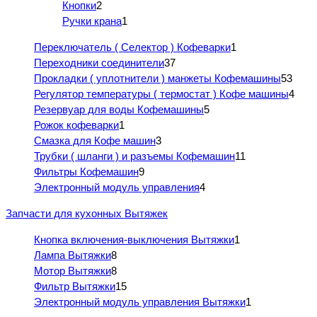
Кнопки
2
Ручки крана
1
Переключатель ( Селектор ) Кофеварки
1
Переходники соединители
37
Прокладки ( уплотнители ) манжеты Кофемашины
53
Регулятор температуры ( термостат ) Кофе машины
4
Резервуар для воды Кофемашины
5
Рожок кофеварки
1
Смазка для Кофе машин
3
Трубки ( шланги ) и разъемы Кофемашин
11
Фильтры Кофемашин
9
Электронный модуль управления
4
Запчасти для кухонных Вытяжек
Кнопка включения-выключения Вытяжки
1
Лампа Вытяжки
8
Мотор Вытяжки
8
Фильтр Вытяжки
15
Электронный модуль управления Вытяжки
1