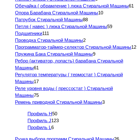
Обечайка ( обрамление ) люка Стиральной Машины
61
Опора Барабана Стиральной Машины
10
Патрубок Стиральной Машины
88
Петля ( навес ) люка Стиральной Машины
59
Подшипники
111
Проводка Стиральной Машины
2
Программатор-таймер-селектор Стиральной Машины
12
Пружина Бака Стиральной Машины
9
Ребро (активатор, лопасть) барабана Стиральной
Машины
61
Регулятор температуры ( термостат ) Стиральной
Машины
17
Реле уровня воды ( прессостат ) Стиральной
Машины
75
Ремень приводной Стиральной Машины
3
Профиль H
50
Профиль J
123
Профиль L
6
Ручка выбора программ Стиральной Машины
26