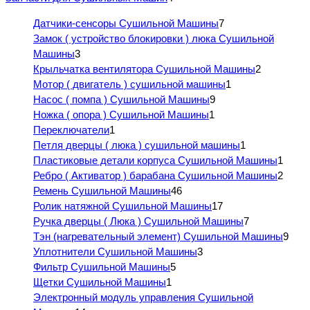
Датчики-сенсоры Сушильной Машины
7
Замок ( устройство блокировки ) люка Сушильной
Машины
3
Крыльчатка вентилятора Сушильной Машины
2
Мотор ( двигатель ) сушильной машины
1
Насос ( помпа ) Сушильной Машины
9
Ножка ( опора ) Сушильной Машины
1
Переключатели
1
Петля дверцы ( люка ) сушильной машины
1
Пластиковые детали корпуса Сушильной Машины
1
Ребро ( Активатор ) барабана Сушильной Машины
2
Ремень Сушильной Машины
46
Ролик натяжной Сушильной Машины
17
Ручка дверцы ( Люка ) Сушильной Машины
7
Тэн (нагревательный элемент) Сушильной Машины
9
Уплотнители Сушильной Машины
3
Фильтр Сушильной Машины
5
Щетки Сушильной Машины
1
Электронный модуль управления Сушильной