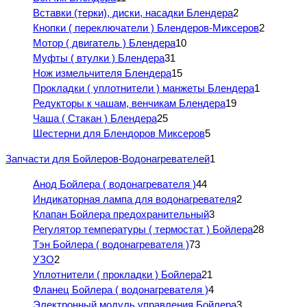
Вставки (терки), диски, насадки Блендера
2
Кнопки ( переключатели ) Блендеров-Миксеров
2
Мотор ( двигатель ) Блендера
10
Муфты ( втулки ) Блендера
31
Нож измельчителя Блендера
15
Прокладки ( уплотнители ) манжеты Блендера
1
Редукторы к чашам, венчикам Блендера
19
Чаша ( Стакан ) Блендера
25
Шестерни для Блендоров Миксеров
5
Запчасти для Бойлеров-Водонагревателей
1
Анод Бойлера ( водонагревателя )
44
Индикаторная лампа для водонагревателя
2
Клапан Бойлера предохранительный
3
Регулятор температуры ( термостат ) Бойлера
28
Тэн Бойлера ( водонагревателя )
73
УЗО
2
Уплотнители ( прокладки ) Бойлера
21
Фланец Бойлера ( водонагревателя )
4
Электронный модуль управления Бойлера
3