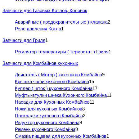
Запчасти для Газовых Котлов, Колонок
Аварийные ( предохранительные ) клапана
2
Реле давления Котла
1
Запчасти для Гриля
1
Регулятор температуры ( термостат ) Гриля
1
Запчасти для Комбайнов кухонных
Двигатель ( Мотор ) кухонного Комбайна
9
Крышка чаши кухонного Комбайна
15
Куплер ( шток ) кухонного Комбайна
17
Муфты-втулки шнека Кухонного Комбайна
11
Насадки для Кухонных Комбайнов
11
Ножи для кухонных Комбайнов
8
Прокладки кухонного Комбайна
2
Редуктор кухонного Комбайна
9
Ремень кухонного Комбайна
9
Смазка пищевая для кухонных Комбайнов
1