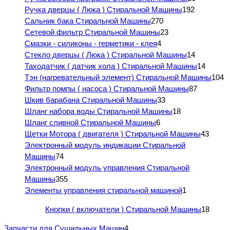
Ручка дверцы ( Люка ) Стиральной Машины
192
Сальник бака Стиральной Машины
270
Сетевой фильтр Стиральной Машины
23
Смазки - силиконы - герметики - клея
4
Стекло дверцы ( Люка ) Стиральной Машины
14
Таходатчик ( датчик хола ) Стиральной Машины
14
Тэн (нагревательный элемент) Стиральной Машины
104
Фильтр помпы ( насоса ) Стиральной Машины
87
Шкив барабана Стиральной Машины
33
Шланг набора воды Стиральной Машины
18
Шланг сливной Стиральной Машины
6
Щетки Мотора ( двигателя ) Стиральной Машины
43
Электронный модуль индикации Стиральной
Машины
74
Электронный модуль управления Стиральной
Машины
355
Элементы управления стиральной машиной
1
Кнопки ( включатели ) Стиральной Машины
18
Запчасти для Сушильных Машин
4