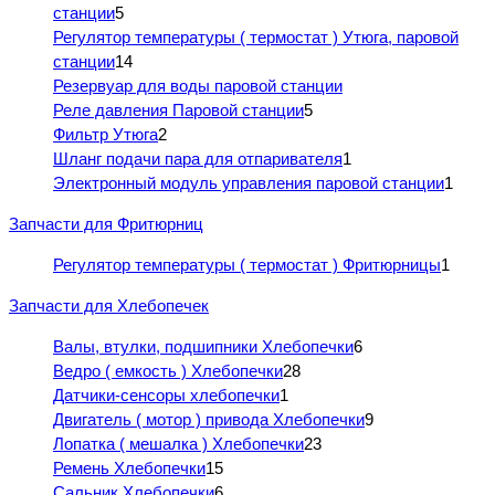
станции
5
Регулятор температуры ( термостат ) Утюга, паровой
станции
14
Резервуар для воды паровой станции
Реле давления Паровой станции
5
Фильтр Утюга
2
Шланг подачи пара для отпаривателя
1
Электронный модуль управления паровой станции
1
Запчасти для Фритюрниц
Регулятор температуры ( термостат ) Фритюрницы
1
Запчасти для Хлебопечек
Валы, втулки, подшипники Хлебопечки
6
Ведро ( емкость ) Хлебопечки
28
Датчики-сенсоры хлебопечки
1
Двигатель ( мотор ) привода Хлебопечки
9
Лопатка ( мешалка ) Хлебопечки
23
Ремень Хлебопечки
15
Сальник Хлебопечки
6