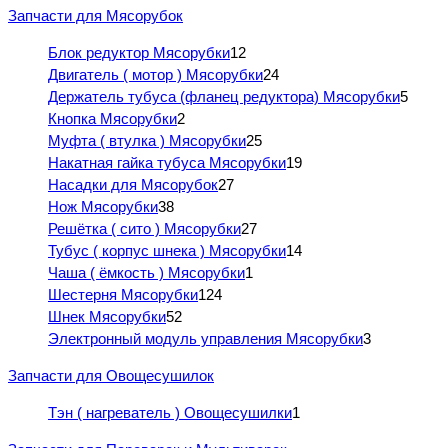
Запчасти для Мясорубок
Блок редуктор Мясорубки
12
Двигатель ( мотор ) Мясорубки
24
Держатель тубуса (фланец редуктора) Мясорубки
5
Кнопка Мясорубки
2
Муфта ( втулка ) Мясорубки
25
Накатная гайка тубуса Мясорубки
19
Насадки для Мясорубок
27
Нож Мясорубки
38
Решётка ( сито ) Мясорубки
27
Тубус ( корпус шнека ) Мясорубки
14
Чаша ( ёмкость ) Мясорубки
1
Шестерня Мясорубки
124
Шнек Мясорубки
52
Электронный модуль управления Мясорубки
3
Запчасти для Овощесушилок
Тэн ( нагреватель ) Овощесушилки
1