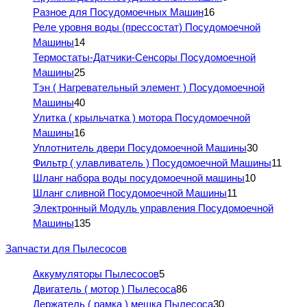
Разное для Посудомоечных Машин
16
Реле уровня воды (прессостат) Посудомоечной
Машины
14
Термостаты-Датчики-Сенсоры Посудомоечной
Машины
25
Тэн ( Нагревательный элемент ) Посудомоечной
Машины
40
Улитка ( крыльчатка ) мотора Посудомоечной
Машины
16
Уплотнитель двери Посудомоечной Машины
30
Фильтр ( улавливатель ) Посудомоечной Машины
11
Шланг набора воды посудомоечной машины
10
Шланг сливной Посудомоечной Машины
11
Электронный Модуль управления Посудомоечной
Машины
135
Запчасти для Пылесосов
Аккумуляторы Пылесосов
5
Двигатель ( мотор ) Пылесоса
86
Держатель ( рамка ) мешка Пылесоса
30