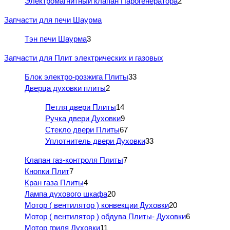
Электромагнитный клапан Парогенератора
2
Запчасти для печи Шаурма
Тэн печи Шаурма
3
Запчасти для Плит электрических и газовых
Блок электро-розжига Плиты
33
Дверца духовки плиты
2
Петля двери Плиты
14
Ручка двери Духовки
9
Стекло двери Плиты
67
Уплотнитель двери Духовки
33
Клапан газ-контроля Плиты
7
Кнопки Плит
7
Кран газа Плиты
4
Лампа духового шкафа
20
Мотор ( вентилятор ) конвекции Духовки
20
Мотор ( вентилятор ) обдува Плиты- Духовки
6
Мотор гриля Духовки
11