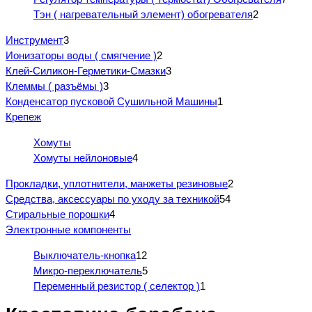
Тэн ( нагревательный элемент) обогревателя
2
Инструмент
3
Ионизаторы воды ( смягчение )
2
Клей-Силикон-Герметики-Смазки
3
Клеммы ( разъёмы )
3
Конденсатор пусковой Сушильной Машины
1
Крепеж
Хомуты
Хомуты нейлоновые
4
Прокладки, уплотнители, манжеты резиновые
2
Средства, аксессуары по уходу за техникой
54
Стиральные порошки
4
Электронные компоненты
Выключатель-кнопка
12
Микро-переключатель
5
Переменный резистор ( селектор )
1