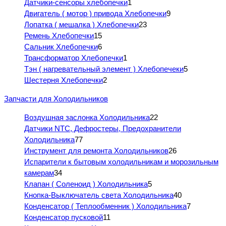
Датчики-сенсоры хлебопечки
1
Двигатель ( мотор ) привода Хлебопечки
9
Лопатка ( мешалка ) Хлебопечки
23
Ремень Хлебопечки
15
Сальник Хлебопечки
6
Трансформатор Хлебопечки
1
Тэн ( нагревательный элемент ) Хлебопечеки
5
Шестерня Хлебопечки
2
Запчасти для Холодильников
Воздушная заслонка Холодильника
22
Датчики NTC, Дефростеры, Предохранители
Холодильника
77
Инструмент для ремонта Холодильников
26
Испарители к бытовым холодильникам и морозильным
камерам
34
Клапан ( Соленоид ) Холодильника
5
Кнопка-Выключатель света Холодильника
40
Конденсатор ( Теплообменник ) Холодильника
7
Конденсатор пусковой
11