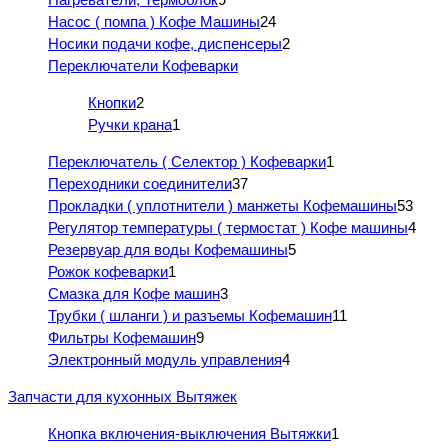
Насос ( помпа ) Кофе Машины
24
Носики подачи кофе, диспенсеры
2
Переключатели Кофеварки
Кнопки
2
Ручки крана
1
Переключатель ( Селектор ) Кофеварки
1
Переходники соединители
37
Прокладки ( уплотнители ) манжеты Кофемашины
53
Регулятор температуры ( термостат ) Кофе машины
4
Резервуар для воды Кофемашины
5
Рожок кофеварки
1
Смазка для Кофе машин
3
Трубки ( шланги ) и разъемы Кофемашин
11
Фильтры Кофемашин
9
Электронный модуль управления
4
Запчасти для кухонных Вытяжек
Кнопка включения-выключения Вытяжки
1