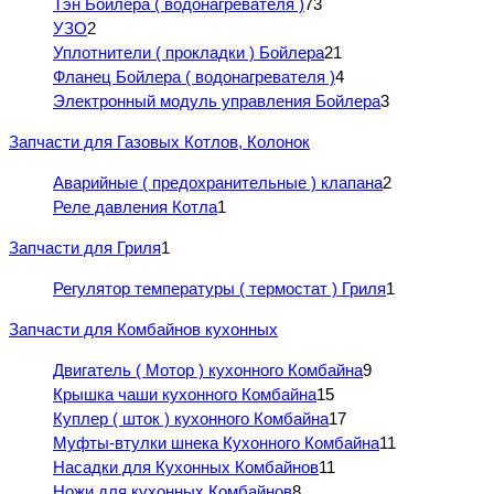
Тэн Бойлера ( водонагревателя )
73
УЗО
2
Уплотнители ( прокладки ) Бойлера
21
Фланец Бойлера ( водонагревателя )
4
Электронный модуль управления Бойлера
3
Запчасти для Газовых Котлов, Колонок
Аварийные ( предохранительные ) клапана
2
Реле давления Котла
1
Запчасти для Гриля
1
Регулятор температуры ( термостат ) Гриля
1
Запчасти для Комбайнов кухонных
Двигатель ( Мотор ) кухонного Комбайна
9
Крышка чаши кухонного Комбайна
15
Куплер ( шток ) кухонного Комбайна
17
Муфты-втулки шнека Кухонного Комбайна
11
Насадки для Кухонных Комбайнов
11
Ножи для кухонных Комбайнов
8