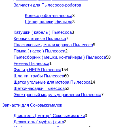
Запчасти для Пылесосов-роботов
Колесо робот-пылесоса
3
Щетки, валики, фильтра
3
Катушки ( кабель ) Пылесоса
3
Кнопки сетевые Пылесоса
7
Пластиковые детали корпуса Пылесоса
9
Помпа ( насос ) Пылесоса
2
Пылесборник ( мешки, контейнеры ) Пылесоса
58
Ремень Пылесоса
1
Фильтр HEPA Пылесоса
154
Шланги, трубы Пылесоса
60
Щетки угольные для мотора Пылесоса
14
Щетки-насадки Пылесоса
52
Электронный модуль управления Пылесоса
7
Запчасти для Соковыжималок
Двигатель ( мотор ) Соковыжималки
3
Держатель ( муфта ) сита
3