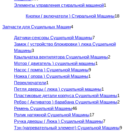
Элементы управления стиральной машиной
1
Кнопки ( включатели ) Стиральной Машины
18
Запчасти для Сушильных Машин
4
Датчики-сенсоры Сушильной Машины
7
Замок ( устройство блокировки ) люка Сушильной
Машины
3
Крыльчатка вентилятора Сушильной Машины
2
Мотор ( двигатель ) сушильной машины
1
Насос ( помпа ) Сушильной Машины
9
Ножка ( опора ) Сушильной Машины
1
Переключатели
1
Петля дверцы ( люка ) сушильной машины
1
Пластиковые детали корпуса Сушильной Машины
1
Ребро ( Активатор ) барабана Сушильной Машины
2
Ремень Сушильной Машины
46
Ролик натяжной Сушильной Машины
17
Ручка дверцы ( Люка ) Сушильной Машины
7
Тэн (нагревательный элемент) Сушильной Машины
9