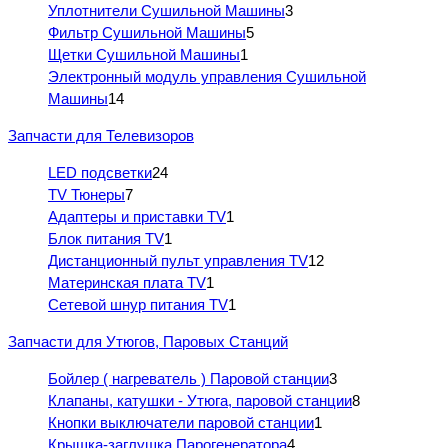
Уплотнители Сушильной Машины
3
Фильтр Сушильной Машины
5
Щетки Сушильной Машины
1
Электронный модуль управления Сушильной
Машины
14
Запчасти для Телевизоров
LED подсветки
24
TV Тюнеры
7
Адаптеры и приставки TV
1
Блок питания TV
1
Дистанционный пульт управления TV
12
Материнская плата TV
1
Сетевой шнур питания TV
1
Запчасти для Утюгов, Паровых Станций
Бойлер ( нагреватель ) Паровой станции
3
Клапаны, катушки - Утюга, паровой станции
8
Кнопки выключатели паровой станции
1
Крышка-заглушка Парогенератора
4