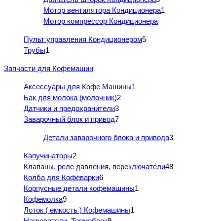
Мотор вентилятора Кондиционера
1
Мотор компрессор Кондиционера
Пульт управления Кондиционером
5
Трубы
1
Запчасти для Кофемашин
Аксессуары для Кофе Машины
1
Бак для молока (молочник)
2
Датчики и предохранители
3
Заварочный блок и привод
7
Детали заварочного блока и привода
3
Капучинаторы
2
Клапаны, реле давления, переключатели
48
Колба для Кофеварки
6
Корпусные детали кофемашины
1
Кофемолка
9
Лоток ( емкость ) Кофемашины
1
Нагреватели, Термоблок
9