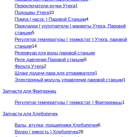
Переключатели ручки Утюга
1
Подошвы Утюга
10
Помпа ( насос ) Паровой Станции
4
Прокладки ( уплотнители ) манжеты Утюга, Паровой
станции
5
Регулятор температуры ( термостат ) Утюга, паровой
станции
14
Резервуар для воды паровой станции
Реле давления Паровой станции
5
Фильтр Утюга
2
Шланг подачи пара для отпаривателя
1
Электронный модуль управления паровой станции
1
Запчасти для Фритюрниц
Регулятор температуры ( термостат ) Фритюрницы
1
Запчасти для Хлебопечек
Валы, втулки, подшипники Хлебопечки
6
Ведро ( емкость ) Хлебопечки
28