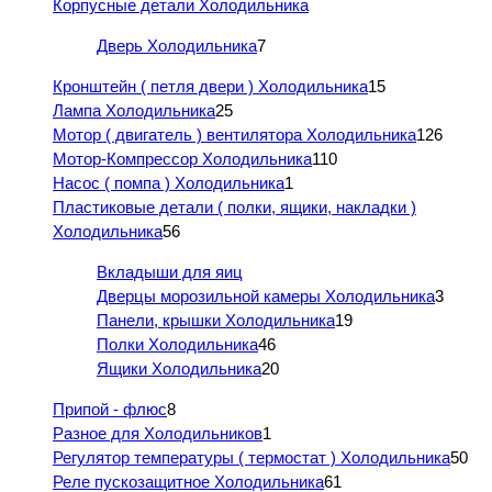
Корпусные детали Холодильника
Дверь Холодильника
7
Кронштейн ( петля двери ) Холодильника
15
Лампа Холодильника
25
Мотор ( двигатель ) вентилятора Холодильника
126
Мотор-Компрессор Холодильника
110
Насос ( помпа ) Холодильника
1
Пластиковые детали ( полки, ящики, накладки )
Холодильника
56
Вкладыши для яиц
Дверцы морозильной камеры Холодильника
3
Панели, крышки Холодильника
19
Полки Холодильника
46
Ящики Холодильника
20
Припой - флюс
8
Разное для Холодильников
1
Регулятор температуры ( термостат ) Холодильника
50
Реле пускозащитное Холодильника
61