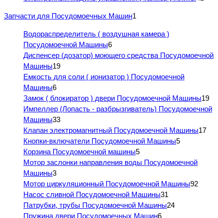
Запчасти для Посудомоечных Машин
1
Водораспределитель ( воздушная камера )
Посудомоечной Машины
6
Диспенсер (дозатор) моющего средства Посудомоечной
Машины
19
Емкость для соли ( ионизатор ) Посудомоечной
Машины
6
Замок ( блокиратор ) двери Посудомоечной Машины
19
Импеллер (Лопасть - разбрызгиватель) Посудомоечной
Машины
33
Клапан электромагнитный Посудомоечной Машины
17
Кнопки-включатели Посудомоечной Машины
5
Корзина Посудомоечной машины
5
Мотор заслонки направления воды Посудомоечной
Машины
3
Мотор циркуляционный Посудомоечной Машины
92
Насос сливной Посудомоечной Машины
31
Патрубки, трубы Посудомоечной Машины
24
Пружина двери Посудомоечных Машин
6