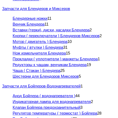
Запчасти для Блендеров и Миксеров
Блендерные ножки
11
Венчик Блендера
11
Вставки (терки), диски, насадки Блендера
2
Кнопки ( переключатели ) Блендеров-Миксеров
2
Мотор ( двигатель ) Блендера
10
Муфты ( втулки ) Блендера
31
Нож измельчителя Блендера
15
Прокладки ( уплотнители ) манжеты Блендера
1
Редукторы к чашам, венчикам Блендера
19
Чаша ( Стакан ) Блендера
25
Шестерни для Блендоров Миксеров
5
Запчасти для Бойлеров-Водонагревателей
1
Анод Бойлера ( водонагревателя )
44
Индикаторная лампа для водонагревателя
2
Клапан Бойлера предохранительный
3
Регулятор температуры ( термостат ) Бойлера
28