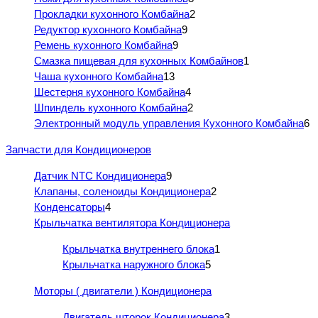
Прокладки кухонного Комбайна
2
Редуктор кухонного Комбайна
9
Ремень кухонного Комбайна
9
Смазка пищевая для кухонных Комбайнов
1
Чаша кухонного Комбайна
13
Шестерня кухонного Комбайна
4
Шпиндель кухонного Комбайна
2
Электронный модуль управления Кухонного Комбайна
6
Запчасти для Кондиционеров
Датчик NTC Кондиционера
9
Клапаны, соленоиды Кондиционера
2
Конденсаторы
4
Крыльчатка вентилятора Кондиционера
Крыльчатка внутреннего блока
1
Крыльчатка наружного блока
5
Моторы ( двигатели ) Кондиционера
Двигатель шторок Кондиционера
3