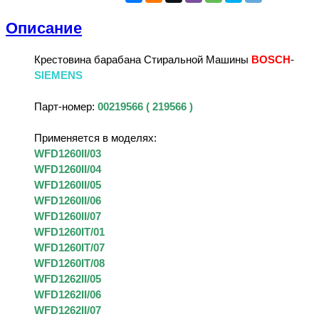
Описание
Крестовина барабана Стиральной Машины
BOSCH
-
SIEMENS
Парт-номер:
00219566 ( 219566 )
Применяется в моделях:
WFD1260II/03
WFD1260II/04
WFD1260II/05
WFD1260II/06
WFD1260II/07
WFD1260IT/01
WFD1260IT/07
WFD1260IT/08
WFD1262II/05
WFD1262II/06
WFD1262II/07