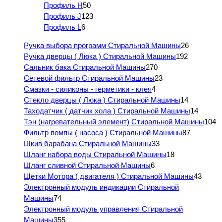
Профиль H
50
Профиль J
123
Профиль L
6
Ручка выбора программ Стиральной Машины
26
Ручка дверцы ( Люка ) Стиральной Машины
192
Сальник бака Стиральной Машины
270
Сетевой фильтр Стиральной Машины
23
Смазки - силиконы - герметики - клея
4
Стекло дверцы ( Люка ) Стиральной Машины
14
Таходатчик ( датчик хола ) Стиральной Машины
14
Тэн (нагревательный элемент) Стиральной Машины
104
Фильтр помпы ( насоса ) Стиральной Машины
87
Шкив барабана Стиральной Машины
33
Шланг набора воды Стиральной Машины
18
Шланг сливной Стиральной Машины
6
Щетки Мотора ( двигателя ) Стиральной Машины
43
Электронный модуль индикации Стиральной
Машины
74
Электронный модуль управления Стиральной
Машины
355