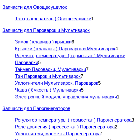
Запчасти для Овощесушилок
Тэн ( нагреватель ) Овощесушилки
1
Запчасти для Пароварок и Мультиварок
Замок ( клавиша ) крышки
6
Крышки ( клапаны ) Пароварок и Мультиварок
4
Регулятор температуры ( термостат ) Мультиварки,
Пароварки
5
Таймер Пароварки, Мультиварки
7
Тэн Пароварок и Мультиварок
7
Уплотнители Мультиварок, Пароварок
5
Чаша ( ёмкость ) Мультиварки
5
Электронный модуль управления мультиварки
1
Запчасти для Парогенераторов
Регулятор температуры ( термостат ) Парогенератора
3
Реле давления ( прессостат ) Парогенератора
2
Уплотнители, манжеты Парогенератора
1