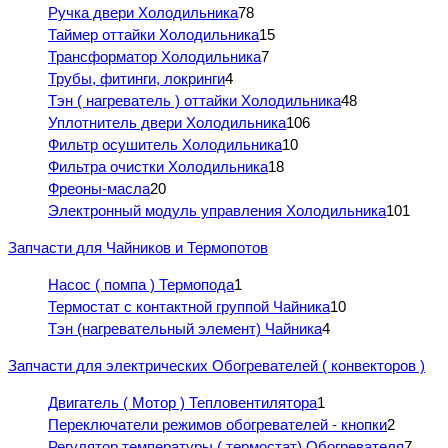
Ручка двери Холодильника
78
Таймер оттайки Холодильника
15
Трансформатор Холодильника
7
Трубы, фитинги, локринги
4
Тэн ( нагреватель ) оттайки Холодильника
48
Уплотнитель двери Холодильника
106
Фильтр осушитель Холодильника
10
Фильтра очистки Холодильника
18
Фреоны-масла
20
Электронный модуль управления Холодильника
101
Запчасти для Чайников и Термопотов
Насос ( помпа ) Термопода
1
Термостат с контактной группой Чайника
10
Тэн (нагревательный элемент) Чайника
4
Запчасти для электрических Обогревателей ( конвекторов )
Двигатель ( Мотор ) Тепловентилятора
1
Переключатели режимов обогревателей - кнопки
2
Регулятор температуры ( термостат) Обогревателя
7