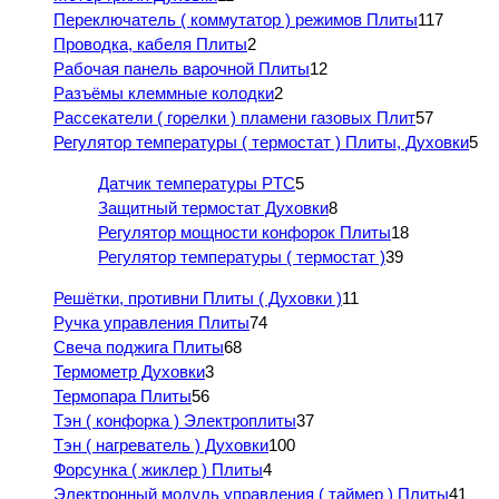
Переключатель ( коммутатор ) режимов Плиты
117
Проводка, кабеля Плиты
2
Рабочая панель варочной Плиты
12
Разъёмы клеммные колодки
2
Рассекатели ( горелки ) пламени газовых Плит
57
Регулятор температуры ( термостат ) Плиты, Духовки
5
Датчик температуры PTC
5
Защитный термостат Духовки
8
Регулятор мощности конфорок Плиты
18
Регулятор температуры ( термостат )
39
Решётки, противни Плиты ( Духовки )
11
Ручка управления Плиты
74
Свеча поджига Плиты
68
Термометр Духовки
3
Термопара Плиты
56
Тэн ( конфорка ) Электроплиты
37
Тэн ( нагреватель ) Духовки
100
Форсунка ( жиклер ) Плиты
4
Электронный модуль управления ( таймер ) Плиты
41