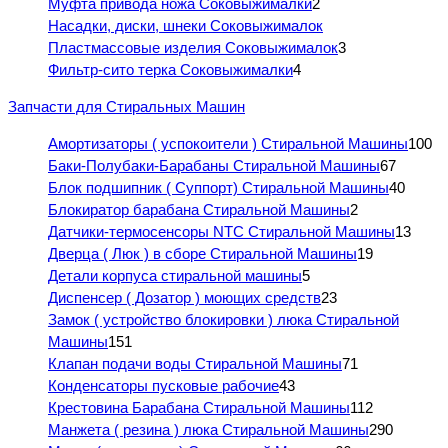
Муфта привода ножа Соковыжималки
2
Насадки, диски, шнеки Соковыжималок
Пластмассовые изделия Соковыжималок
3
Фильтр-сито терка Соковыжималки
4
Запчасти для Стиральных Машин
Амортизаторы ( успокоители ) Стиральной Машины
100
Баки-Полубаки-Барабаны Стиральной Машины
67
Блок подшипник ( Суппорт) Стиральной Машины
40
Блокиратор барабана Стиральной Машины
2
Датчики-термосенсоры NTC Стиральной Машины
13
Дверца ( Люк ) в сборе Стиральной Машины
19
Детали корпуса стиральной машины
5
Диспенсер ( Дозатор ) моющих средств
23
Замок ( устройство блокировки ) люка Стиральной
Машины
151
Клапан подачи воды Стиральной Машины
71
Конденсаторы пусковые рабочие
43
Крестовина Барабана Стиральной Машины
112
Манжета ( резина ) люка Стиральной Машины
290