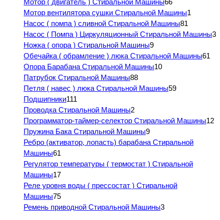
Мотор ( двигатель ) Стиральной Машины
66
Мотор вентилятора сушки Стиральной Машины
1
Насос ( помпа ) сливной Стиральной Машины
81
Насос ( Помпа ) Циркуляционный Стиральной Машины
3
Ножка ( опора ) Стиральной Машины
9
Обечайка ( обрамление ) люка Стиральной Машины
61
Опора Барабана Стиральной Машины
10
Патрубок Стиральной Машины
88
Петля ( навес ) люка Стиральной Машины
59
Подшипники
111
Проводка Стиральной Машины
2
Программатор-таймер-селектор Стиральной Машины
12
Пружина Бака Стиральной Машины
9
Ребро (активатор, лопасть) барабана Стиральной
Машины
61
Регулятор температуры ( термостат ) Стиральной
Машины
17
Реле уровня воды ( прессостат ) Стиральной
Машины
75
Ремень приводной Стиральной Машины
3