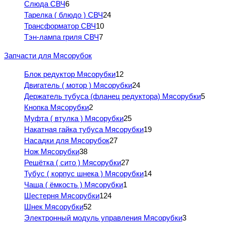
Слюда СВЧ
6
Тарелка ( блюдо ) СВЧ
24
Трансформатор СВЧ
10
Тэн-лампа гриля СВЧ
7
Запчасти для Мясорубок
Блок редуктор Мясорубки
12
Двигатель ( мотор ) Мясорубки
24
Держатель тубуса (фланец редуктора) Мясорубки
5
Кнопка Мясорубки
2
Муфта ( втулка ) Мясорубки
25
Накатная гайка тубуса Мясорубки
19
Насадки для Мясорубок
27
Нож Мясорубки
38
Решётка ( сито ) Мясорубки
27
Тубус ( корпус шнека ) Мясорубки
14
Чаша ( ёмкость ) Мясорубки
1
Шестерня Мясорубки
124
Шнек Мясорубки
52
Электронный модуль управления Мясорубки
3