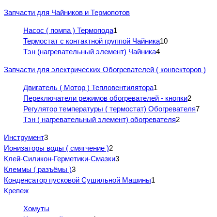
Запчасти для Чайников и Термопотов
Насос ( помпа ) Термопода
1
Термостат с контактной группой Чайника
10
Тэн (нагревательный элемент) Чайника
4
Запчасти для электрических Обогревателей ( конвекторов )
Двигатель ( Мотор ) Тепловентилятора
1
Переключатели режимов обогревателей - кнопки
2
Регулятор температуры ( термостат) Обогревателя
7
Тэн ( нагревательный элемент) обогревателя
2
Инструмент
3
Ионизаторы воды ( смягчение )
2
Клей-Силикон-Герметики-Смазки
3
Клеммы ( разъёмы )
3
Конденсатор пусковой Сушильной Машины
1
Крепеж
Хомуты