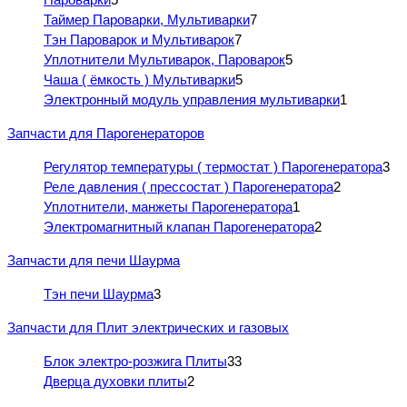
Таймер Пароварки, Мультиварки
7
Тэн Пароварок и Мультиварок
7
Уплотнители Мультиварок, Пароварок
5
Чаша ( ёмкость ) Мультиварки
5
Электронный модуль управления мультиварки
1
Запчасти для Парогенераторов
Регулятор температуры ( термостат ) Парогенератора
3
Реле давления ( прессостат ) Парогенератора
2
Уплотнители, манжеты Парогенератора
1
Электромагнитный клапан Парогенератора
2
Запчасти для печи Шаурма
Тэн печи Шаурма
3
Запчасти для Плит электрических и газовых
Блок электро-розжига Плиты
33
Дверца духовки плиты
2