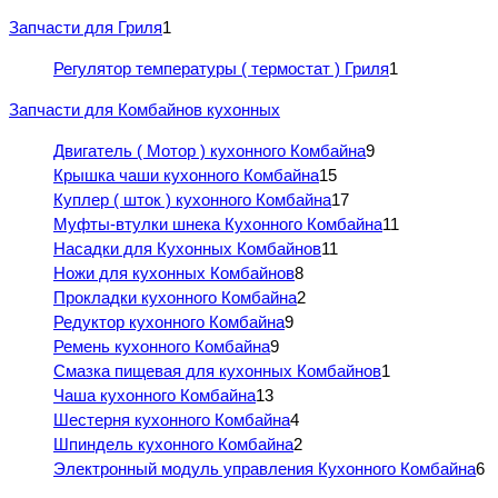
Запчасти для Гриля
1
Регулятор температуры ( термостат ) Гриля
1
Запчасти для Комбайнов кухонных
Двигатель ( Мотор ) кухонного Комбайна
9
Крышка чаши кухонного Комбайна
15
Куплер ( шток ) кухонного Комбайна
17
Муфты-втулки шнека Кухонного Комбайна
11
Насадки для Кухонных Комбайнов
11
Ножи для кухонных Комбайнов
8
Прокладки кухонного Комбайна
2
Редуктор кухонного Комбайна
9
Ремень кухонного Комбайна
9
Смазка пищевая для кухонных Комбайнов
1
Чаша кухонного Комбайна
13
Шестерня кухонного Комбайна
4
Шпиндель кухонного Комбайна
2
Электронный модуль управления Кухонного Комбайна
6