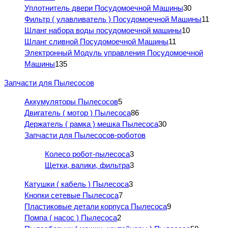
Уплотнитель двери Посудомоечной Машины
30
Фильтр ( улавливатель ) Посудомоечной Машины
11
Шланг набора воды посудомоечной машины
10
Шланг сливной Посудомоечной Машины
11
Электронный Модуль управления Посудомоечной
Машины
135
Запчасти для Пылесосов
Аккумуляторы Пылесосов
5
Двигатель ( мотор ) Пылесоса
86
Держатель ( рамка ) мешка Пылесоса
30
Запчасти для Пылесосов-роботов
Колесо робот-пылесоса
3
Щетки, валики, фильтра
3
Катушки ( кабель ) Пылесоса
3
Кнопки сетевые Пылесоса
7
Пластиковые детали корпуса Пылесоса
9
Помпа ( насос ) Пылесоса
2