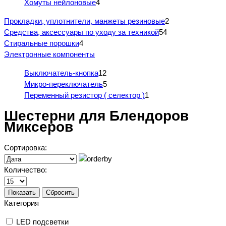
Хомуты нейлоновые
4
Прокладки, уплотнители, манжеты резиновые
2
Средства, аксессуары по уходу за техникой
54
Стиральные порошки
4
Электронные компоненты
Выключатель-кнопка
12
Микро-переключатель
5
Переменный резистор ( селектор )
1
Шестерни для Блендоров
Миксеров
Сортировка:
Количество:
Показать
Сбросить
Категория
LED подсветки