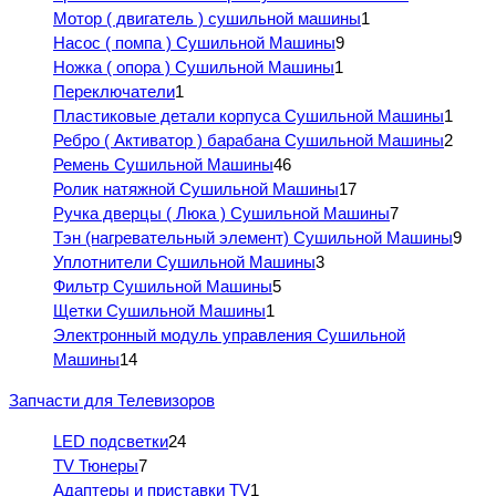
Мотор ( двигатель ) сушильной машины
1
Насос ( помпа ) Сушильной Машины
9
Ножка ( опора ) Сушильной Машины
1
Переключатели
1
Пластиковые детали корпуса Сушильной Машины
1
Ребро ( Активатор ) барабана Сушильной Машины
2
Ремень Сушильной Машины
46
Ролик натяжной Сушильной Машины
17
Ручка дверцы ( Люка ) Сушильной Машины
7
Тэн (нагревательный элемент) Сушильной Машины
9
Уплотнители Сушильной Машины
3
Фильтр Сушильной Машины
5
Щетки Сушильной Машины
1
Электронный модуль управления Сушильной
Машины
14
Запчасти для Телевизоров
LED подсветки
24
TV Тюнеры
7
Адаптеры и приставки TV
1