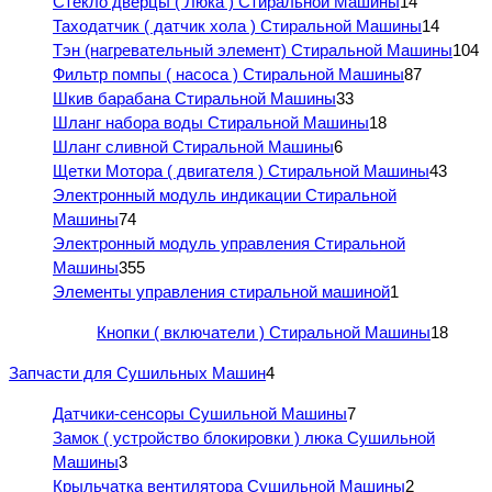
Стекло дверцы ( Люка ) Стиральной Машины
14
Таходатчик ( датчик хола ) Стиральной Машины
14
Тэн (нагревательный элемент) Стиральной Машины
104
Фильтр помпы ( насоса ) Стиральной Машины
87
Шкив барабана Стиральной Машины
33
Шланг набора воды Стиральной Машины
18
Шланг сливной Стиральной Машины
6
Щетки Мотора ( двигателя ) Стиральной Машины
43
Электронный модуль индикации Стиральной
Машины
74
Электронный модуль управления Стиральной
Машины
355
Элементы управления стиральной машиной
1
Кнопки ( включатели ) Стиральной Машины
18
Запчасти для Сушильных Машин
4
Датчики-сенсоры Сушильной Машины
7
Замок ( устройство блокировки ) люка Сушильной
Машины
3
Крыльчатка вентилятора Сушильной Машины
2