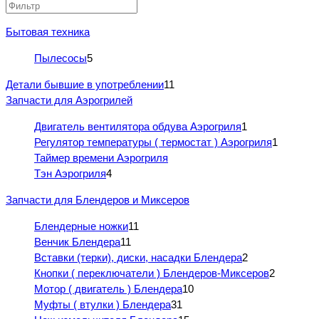
Бытовая техника
Пылесосы
5
Детали бывшие в употреблении
11
Запчасти для Аэрогрилей
Двигатель вентилятора обдува Аэрогриля
1
Регулятор температуры ( термостат ) Аэрогриля
1
Таймер времени Аэрогриля
Тэн Аэрогриля
4
Запчасти для Блендеров и Миксеров
Блендерные ножки
11
Венчик Блендера
11
Вставки (терки), диски, насадки Блендера
2
Кнопки ( переключатели ) Блендеров-Миксеров
2
Мотор ( двигатель ) Блендера
10
Муфты ( втулки ) Блендера
31