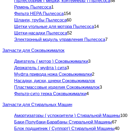
Пылесборник ( мешки, контейнеры ) Пылесоса
58
Ремень Пылесоса
1
Фильтр HEPA Пылесоса
154
Шланги, трубы Пылесоса
60
Щетки угольные для мотора Пылесоса
14
Щетки-насадки Пылесоса
52
Электронный модуль управления Пылесоса
7
Запчасти для Соковыжималок
Двигатель ( мотор ) Соковыжималки
3
Держатель ( муфта ) сита
3
Муфта привода ножа Соковыжималки
2
Насадки, диски, шнеки Соковыжималок
Пластмассовые изделия Соковыжималок
3
Фильтр-сито терка Соковыжималки
4
Запчасти для Стиральных Машин
Амортизаторы ( успокоители ) Стиральной Машины
100
Баки-Полубаки-Барабаны Стиральной Машины
67
Блок подшипник ( Суппорт) Стиральной Машины
40