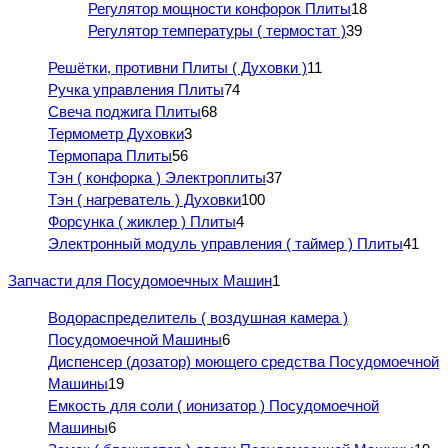
Регулятор мощности конфорок Плиты
18
Регулятор температуры ( термостат )
39
Решётки, противни Плиты ( Духовки )
11
Ручка управления Плиты
74
Свеча поджига Плиты
68
Термометр Духовки
3
Термопара Плиты
56
Тэн ( конфорка ) Электроплиты
37
Тэн ( нагреватель ) Духовки
100
Форсунка ( жиклер ) Плиты
4
Электронный модуль управления ( таймер ) Плиты
41
Запчасти для Посудомоечных Машин
1
Водораспределитель ( воздушная камера )
Посудомоечной Машины
6
Диспенсер (дозатор) моющего средства Посудомоечной
Машины
19
Емкость для соли ( ионизатор ) Посудомоечной
Машины
6