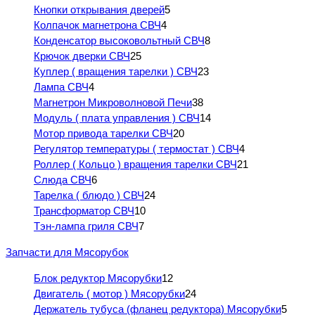
Кнопки открывания дверей
5
Колпачок магнетрона СВЧ
4
Конденсатор высоковольтный СВЧ
8
Крючок дверки СВЧ
25
Куплер ( вращения тарелки ) СВЧ
23
Лампа СВЧ
4
Магнетрон Микроволновой Печи
38
Модуль ( плата управления ) СВЧ
14
Мотор привода тарелки СВЧ
20
Регулятор температуры ( термостат ) СВЧ
4
Роллер ( Кольцо ) вращения тарелки СВЧ
21
Слюда СВЧ
6
Тарелка ( блюдо ) СВЧ
24
Трансформатор СВЧ
10
Тэн-лампа гриля СВЧ
7
Запчасти для Мясорубок
Блок редуктор Мясорубки
12
Двигатель ( мотор ) Мясорубки
24
Держатель тубуса (фланец редуктора) Мясорубки
5