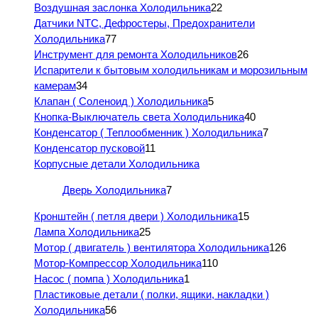
Воздушная заслонка Холодильника
22
Датчики NTC, Дефростеры, Предохранители
Холодильника
77
Инструмент для ремонта Холодильников
26
Испарители к бытовым холодильникам и морозильным
камерам
34
Клапан ( Соленоид ) Холодильника
5
Кнопка-Выключатель света Холодильника
40
Конденсатор ( Теплообменник ) Холодильника
7
Конденсатор пусковой
11
Корпусные детали Холодильника
Дверь Холодильника
7
Кронштейн ( петля двери ) Холодильника
15
Лампа Холодильника
25
Мотор ( двигатель ) вентилятора Холодильника
126
Мотор-Компрессор Холодильника
110
Насос ( помпа ) Холодильника
1
Пластиковые детали ( полки, ящики, накладки )
Холодильника
56