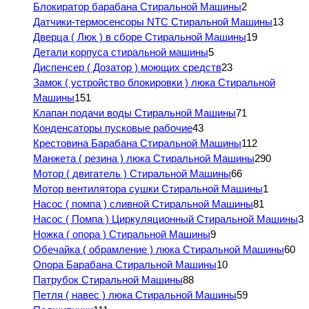
Блокиратор барабана Стиральной Машины
2
Датчики-термосенсоры NTC Стиральной Машины
13
Дверца ( Люк ) в сборе Стиральной Машины
19
Детали корпуса стиральной машины
5
Диспенсер ( Дозатор ) моющих средств
23
Замок ( устройство блокировки ) люка Стиральной
Машины
151
Клапан подачи воды Стиральной Машины
71
Конденсаторы пусковые рабочие
43
Крестовина Барабана Стиральной Машины
112
Манжета ( резина ) люка Стиральной Машины
290
Мотор ( двигатель ) Стиральной Машины
66
Мотор вентилятора сушки Стиральной Машины
1
Насос ( помпа ) сливной Стиральной Машины
81
Насос ( Помпа ) Циркуляционный Стиральной Машины
3
Ножка ( опора ) Стиральной Машины
9
Обечайка ( обрамление ) люка Стиральной Машины
60
Опора Барабана Стиральной Машины
10
Патрубок Стиральной Машины
88
Петля ( навес ) люка Стиральной Машины
59