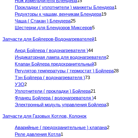
Нож измельчителя Блендера
15
Прокладки ( уплотнители ) манжеты Блендера
1
Редукторы к чашам, венчикам Блендера
19
Чаша ( Стакан ) Блендера
25
Шестерни для Блендоров Миксеров
5
Запчасти для Бойлеров-Водонагревателей
1
Анод Бойлера ( водонагревателя )
44
Индикаторная лампа для водонагревателя
2
Клапан Бойлера предохранительный
3
Регулятор температуры ( термостат ) Бойлера
28
Тэн Бойлера ( водонагревателя )
73
УЗО
2
Уплотнители ( прокладки ) Бойлера
21
Фланец Бойлера ( водонагревателя )
4
Электронный модуль управления Бойлера
3
Запчасти для Газовых Котлов, Колонок
Аварийные ( предохранительные ) клапана
2
Реле давления Котла
1