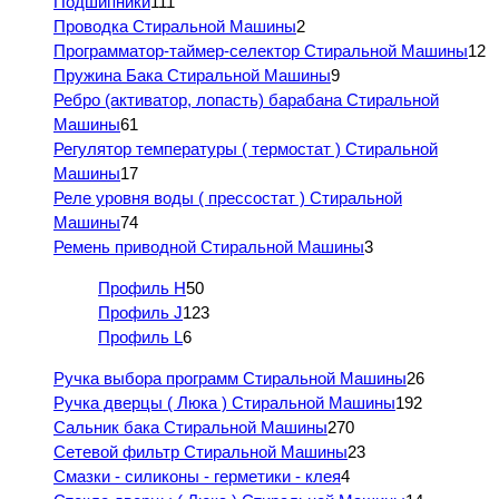
Подшипники
111
Проводка Стиральной Машины
2
Программатор-таймер-селектор Стиральной Машины
12
Пружина Бака Стиральной Машины
9
Ребро (активатор, лопасть) барабана Стиральной
Машины
61
Регулятор температуры ( термостат ) Стиральной
Машины
17
Реле уровня воды ( прессостат ) Стиральной
Машины
74
Ремень приводной Стиральной Машины
3
Профиль H
50
Профиль J
123
Профиль L
6
Ручка выбора программ Стиральной Машины
26
Ручка дверцы ( Люка ) Стиральной Машины
192
Сальник бака Стиральной Машины
270
Сетевой фильтр Стиральной Машины
23
Смазки - силиконы - герметики - клея
4