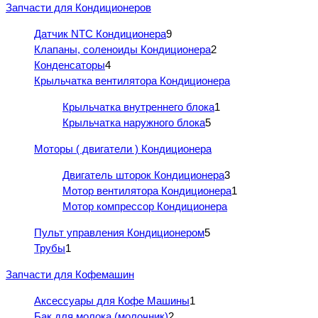
Запчасти для Кондиционеров
Датчик NTC Кондиционера
9
Клапаны, соленоиды Кондиционера
2
Конденсаторы
4
Крыльчатка вентилятора Кондиционера
Крыльчатка внутреннего блока
1
Крыльчатка наружного блока
5
Моторы ( двигатели ) Кондиционера
Двигатель шторок Кондиционера
3
Мотор вентилятора Кондиционера
1
Мотор компрессор Кондиционера
Пульт управления Кондиционером
5
Трубы
1
Запчасти для Кофемашин
Аксессуары для Кофе Машины
1
Бак для молока (молочник)
2