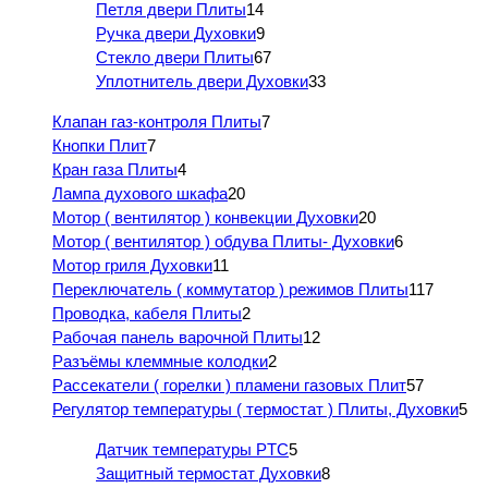
Петля двери Плиты
14
Ручка двери Духовки
9
Стекло двери Плиты
67
Уплотнитель двери Духовки
33
Клапан газ-контроля Плиты
7
Кнопки Плит
7
Кран газа Плиты
4
Лампа духового шкафа
20
Мотор ( вентилятор ) конвекции Духовки
20
Мотор ( вентилятор ) обдува Плиты- Духовки
6
Мотор гриля Духовки
11
Переключатель ( коммутатор ) режимов Плиты
117
Проводка, кабеля Плиты
2
Рабочая панель варочной Плиты
12
Разъёмы клеммные колодки
2
Рассекатели ( горелки ) пламени газовых Плит
57
Регулятор температуры ( термостат ) Плиты, Духовки
5
Датчик температуры PTC
5
Защитный термостат Духовки
8