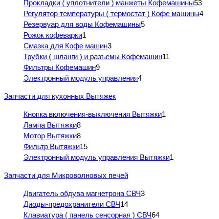
Прокладки ( уплотнители ) манжеты Кофемашины
53
Регулятор температуры ( термостат ) Кофе машины
4
Резервуар для воды Кофемашины
5
Рожок кофеварки
1
Смазка для Кофе машин
3
Трубки ( шланги ) и разъемы Кофемашин
11
Фильтры Кофемашин
9
Электронный модуль управления
4
Запчасти для кухонных Вытяжек
Кнопка включения-выключения Вытяжки
1
Лампа Вытяжки
8
Мотор Вытяжки
8
Фильтр Вытяжки
15
Электронный модуль управления Вытяжки
1
Запчасти для Микроволновых печей
Двигатель обдува магнетрона СВЧ
3
Диоды-предохранители СВЧ
14
Клавиатура ( панель сенсорная ) СВЧ
64