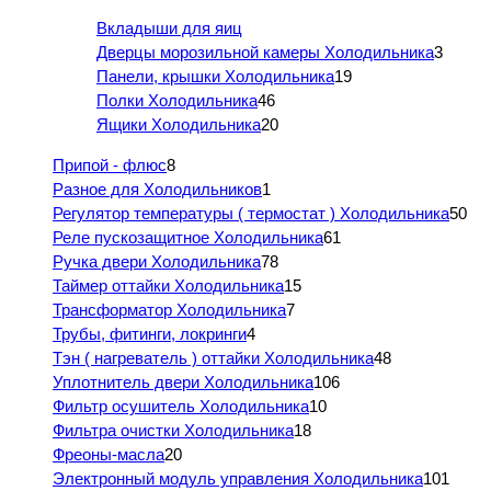
Вкладыши для яиц
Дверцы морозильной камеры Холодильника
3
Панели, крышки Холодильника
19
Полки Холодильника
46
Ящики Холодильника
20
Припой - флюс
8
Разное для Холодильников
1
Регулятор температуры ( термостат ) Холодильника
50
Реле пускозащитное Холодильника
61
Ручка двери Холодильника
78
Таймер оттайки Холодильника
15
Трансформатор Холодильника
7
Трубы, фитинги, локринги
4
Тэн ( нагреватель ) оттайки Холодильника
48
Уплотнитель двери Холодильника
106
Фильтр осушитель Холодильника
10
Фильтра очистки Холодильника
18
Фреоны-масла
20
Электронный модуль управления Холодильника
101