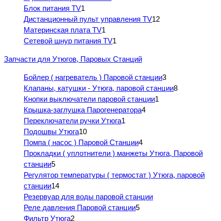
Блок питания TV
1
Дистанционный пульт управления TV
12
Материнская плата TV
1
Сетевой шнур питания TV
1
Запчасти для Утюгов, Паровых Станций
Бойлер ( нагреватель ) Паровой станции
3
Клапаны, катушки - Утюга, паровой станции
8
Кнопки выключатели паровой станции
1
Крышка-заглушка Парогенератора
4
Переключатели ручки Утюга
1
Подошвы Утюга
10
Помпа ( насос ) Паровой Станции
4
Прокладки ( уплотнители ) манжеты Утюга, Паровой
станции
5
Регулятор температуры ( термостат ) Утюга, паровой
станции
14
Резервуар для воды паровой станции
Реле давления Паровой станции
5
Фильтр Утюга
2