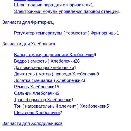
Шланг подачи пара для отпаривателя
1
Электронный модуль управления паровой станции
1
Запчасти для Фритюрниц
Регулятор температуры ( термостат ) Фритюрницы
1
Запчасти для Хлебопечек
Валы, втулки, подшипники Хлебопечки
6
Ведро ( емкость ) Хлебопечки
28
Датчики-сенсоры хлебопечки
1
Двигатель ( мотор ) привода Хлебопечки
9
Лопатка ( мешалка ) Хлебопечки
23
Ремень Хлебопечки
15
Сальник Хлебопечки
6
Трансформатор Хлебопечки
1
Тэн ( нагревательный элемент ) Хлебопечеки
5
Шестерня Хлебопечки
2
Запчасти для Холодильников