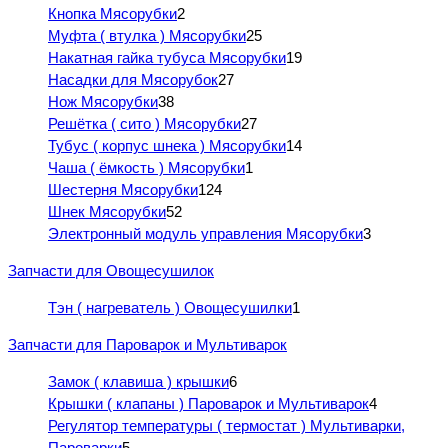
Кнопка Мясорубки
2
Муфта ( втулка ) Мясорубки
25
Накатная гайка тубуса Мясорубки
19
Насадки для Мясорубок
27
Нож Мясорубки
38
Решётка ( сито ) Мясорубки
27
Тубус ( корпус шнека ) Мясорубки
14
Чаша ( ёмкость ) Мясорубки
1
Шестерня Мясорубки
124
Шнек Мясорубки
52
Электронный модуль управления Мясорубки
3
Запчасти для Овощесушилок
Тэн ( нагреватель ) Овощесушилки
1
Запчасти для Пароварок и Мультиварок
Замок ( клавиша ) крышки
6
Крышки ( клапаны ) Пароварок и Мультиварок
4
Регулятор температуры ( термостат ) Мультиварки,
Пароварки
5