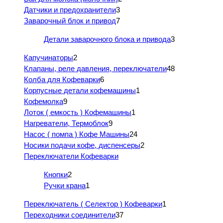
Датчики и предохранители
3
Заварочный блок и привод
7
Детали заварочного блока и привода
3
Капучинаторы
2
Клапаны, реле давления, переключатели
48
Колба для Кофеварки
6
Корпусные детали кофемашины
1
Кофемолка
9
Лоток ( емкость ) Кофемашины
1
Нагреватели, Термоблок
9
Насос ( помпа ) Кофе Машины
24
Носики подачи кофе, диспенсеры
2
Переключатели Кофеварки
Кнопки
2
Ручки крана
1
Переключатель ( Селектор ) Кофеварки
1
Переходники соединители
37