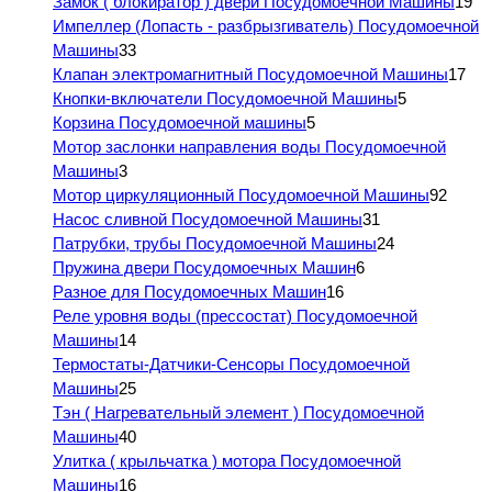
Замок ( блокиратор ) двери Посудомоечной Машины
19
Импеллер (Лопасть - разбрызгиватель) Посудомоечной
Машины
33
Клапан электромагнитный Посудомоечной Машины
17
Кнопки-включатели Посудомоечной Машины
5
Корзина Посудомоечной машины
5
Мотор заслонки направления воды Посудомоечной
Машины
3
Мотор циркуляционный Посудомоечной Машины
92
Насос сливной Посудомоечной Машины
31
Патрубки, трубы Посудомоечной Машины
24
Пружина двери Посудомоечных Машин
6
Разное для Посудомоечных Машин
16
Реле уровня воды (прессостат) Посудомоечной
Машины
14
Термостаты-Датчики-Сенсоры Посудомоечной
Машины
25
Тэн ( Нагревательный элемент ) Посудомоечной
Машины
40
Улитка ( крыльчатка ) мотора Посудомоечной
Машины
16