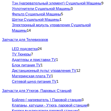
Тэн (нагревательный элемент) Сушильной Машины
9
Уплотнители Сушильной Машины
3
Фильтр Сушильной Машины
5
Щетки Сушильной Машины
1
Электронный модуль управления Сушильной
Машины
14
Запчасти для Телевизоров
LED подсветки
24
TV Тюнеры
7
Адаптеры и приставки TV
1
Блок питания TV
1
Дистанционный пульт управления TV
12
Материнская плата TV
1
Сетевой шнур питания TV
1
Запчасти для Утюгов, Паровых Станций
Бойлер ( нагреватель ) Паровой станции
3
Клапаны, катушки - Утюга, паровой станции
8
Кнопки выключатели паровой станции
1