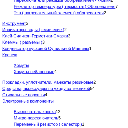
Переключатели режимов обогревателей - кнопки
2
Регулятор температуры ( термостат) Обогревателя
7
Тэн ( нагревательный элемент) обогревателя
2
Инструмент
3
Ионизаторы воды ( смягчение )
2
Клей-Силикон-Герметики-Смазки
3
Клеммы ( разъёмы )
3
Конденсатор пусковой Сушильной Машины
1
Крепеж
Хомуты
Хомуты нейлоновые
4
Прокладки, уплотнители, манжеты резиновые
2
Средства, аксессуары по уходу за техникой
54
Стиральные порошки
4
Электронные компоненты
Выключатель-кнопка
12
Микро-переключатель
5
Переменный резистор ( селектор )
1