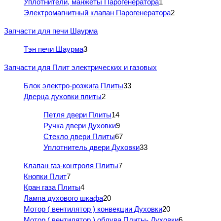
Уплотнители, манжеты Парогенератора
1
Электромагнитный клапан Парогенератора
2
Запчасти для печи Шаурма
Тэн печи Шаурма
3
Запчасти для Плит электрических и газовых
Блок электро-розжига Плиты
33
Дверца духовки плиты
2
Петля двери Плиты
14
Ручка двери Духовки
9
Стекло двери Плиты
67
Уплотнитель двери Духовки
33
Клапан газ-контроля Плиты
7
Кнопки Плит
7
Кран газа Плиты
4
Лампа духового шкафа
20
Мотор ( вентилятор ) конвекции Духовки
20
Мотор ( вентилятор ) обдува Плиты- Духовки
6