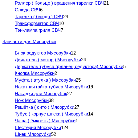
Роллер ( Кольцо ) вращения тарелки СВЧ
21
Слюда СВЧ
6
Тарелка ( блюдо ) СВЧ
24
Трансформатор СВЧ
10
Тэн-лампа гриля СВЧ
7
Запчасти для Мясорубок
Блок редуктор Мясорубки
12
Двигатель ( мотор ) Мясорубки
24
Держатель тубуса (фланец редуктора) Мясорубки
5
Кнопка Мясорубки
2
Муфта ( втулка ) Мясорубки
25
Накатная гайка тубуса Мясорубки
19
Насадки для Мясорубок
27
Нож Мясорубки
38
Решётка ( сито ) Мясорубки
27
Тубус ( корпус шнека ) Мясорубки
14
Чаша ( ёмкость ) Мясорубки
1
Шестерня Мясорубки
124
Шнек Мясорубки
52