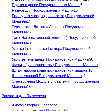
Пружина двери Посудомоечных Машин
6
Разное для Посудомоечных Машин
16
Реле уровня воды (прессостат) Посудомоечной
Машины
14
Термостаты-Датчики-Сенсоры Посудомоечной
Машины
25
Тэн ( Нагревательный элемент ) Посудомоечной
Машины
40
Улитка ( крыльчатка ) мотора Посудомоечной
Машины
16
Уплотнитель двери Посудомоечной Машины
30
Фильтр ( улавливатель ) Посудомоечной Машины
11
Шланг набора воды посудомоечной машины
10
Шланг сливной Посудомоечной Машины
11
Электронный Модуль управления Посудомоечной
Машины
135
Запчасти для Пылесосов
Аккумуляторы Пылесосов
5
Двигатель ( мотор ) Пылесоса
86