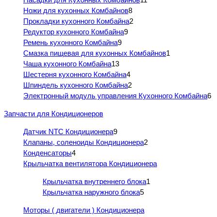
Ножи для кухонных Комбайнов
8
Прокладки кухонного Комбайна
2
Редуктор кухонного Комбайна
9
Ремень кухонного Комбайна
9
Смазка пищевая для кухонных Комбайнов
1
Чаша кухонного Комбайна
13
Шестерня кухонного Комбайна
4
Шпиндель кухонного Комбайна
2
Электронный модуль управления Кухонного Комбайна
6
Запчасти для Кондиционеров
Датчик NTC Кондиционера
9
Клапаны, соленоиды Кондиционера
2
Конденсаторы
4
Крыльчатка вентилятора Кондиционера
Крыльчатка внутреннего блока
1
Крыльчатка наружного блока
5
Моторы ( двигатели ) Кондиционера