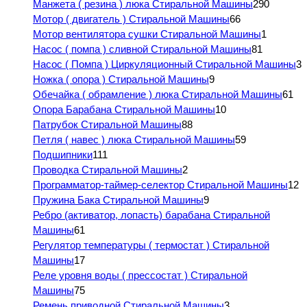
Манжета ( резина ) люка Стиральной Машины
290
Мотор ( двигатель ) Стиральной Машины
66
Мотор вентилятора сушки Стиральной Машины
1
Насос ( помпа ) сливной Стиральной Машины
81
Насос ( Помпа ) Циркуляционный Стиральной Машины
3
Ножка ( опора ) Стиральной Машины
9
Обечайка ( обрамление ) люка Стиральной Машины
61
Опора Барабана Стиральной Машины
10
Патрубок Стиральной Машины
88
Петля ( навес ) люка Стиральной Машины
59
Подшипники
111
Проводка Стиральной Машины
2
Программатор-таймер-селектор Стиральной Машины
12
Пружина Бака Стиральной Машины
9
Ребро (активатор, лопасть) барабана Стиральной
Машины
61
Регулятор температуры ( термостат ) Стиральной
Машины
17
Реле уровня воды ( прессостат ) Стиральной
Машины
75
Ремень приводной Стиральной Машины
3