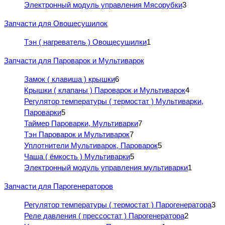
Электронный модуль управления Мясорубки
3
Запчасти для Овощесушилок
Тэн ( нагреватель ) Овощесушилки
1
Запчасти для Пароварок и Мультиварок
Замок ( клавиша ) крышки
6
Крышки ( клапаны ) Пароварок и Мультиварок
4
Регулятор температуры ( термостат ) Мультиварки,
Пароварки
5
Таймер Пароварки, Мультиварки
7
Тэн Пароварок и Мультиварок
7
Уплотнители Мультиварок, Пароварок
5
Чаша ( ёмкость ) Мультиварки
5
Электронный модуль управления мультиварки
1
Запчасти для Парогенераторов
Регулятор температуры ( термостат ) Парогенератора
3
Реле давления ( прессостат ) Парогенератора
2