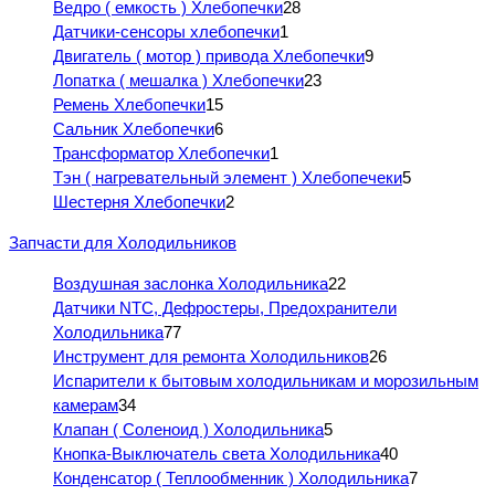
Ведро ( емкость ) Хлебопечки
28
Датчики-сенсоры хлебопечки
1
Двигатель ( мотор ) привода Хлебопечки
9
Лопатка ( мешалка ) Хлебопечки
23
Ремень Хлебопечки
15
Сальник Хлебопечки
6
Трансформатор Хлебопечки
1
Тэн ( нагревательный элемент ) Хлебопечеки
5
Шестерня Хлебопечки
2
Запчасти для Холодильников
Воздушная заслонка Холодильника
22
Датчики NTC, Дефростеры, Предохранители
Холодильника
77
Инструмент для ремонта Холодильников
26
Испарители к бытовым холодильникам и морозильным
камерам
34
Клапан ( Соленоид ) Холодильника
5
Кнопка-Выключатель света Холодильника
40
Конденсатор ( Теплообменник ) Холодильника
7