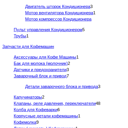
Двигатель шторок Кондиционера
3
Мотор вентилятора Кондиционера
1
Мотор компрессор Кондиционера
Пульт управления Кондиционером
5
Трубы
1
Запчасти для Кофемашин
Аксессуары для Кофе Машины
1
Бак для молока (молочник)
2
Датчики и предохранители
3
Заварочный блок и привод
7
Детали заварочного блока и привода
3
Капучинаторы
2
Клапаны, реле давления, переключатели
48
Колба для Кофеварки
6
Корпусные детали кофемашины
1
Кофемолка
9