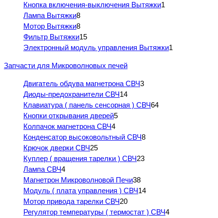
Кнопка включения-выключения Вытяжки
1
Лампа Вытяжки
8
Мотор Вытяжки
8
Фильтр Вытяжки
15
Электронный модуль управления Вытяжки
1
Запчасти для Микроволновых печей
Двигатель обдува магнетрона СВЧ
3
Диоды-предохранители СВЧ
14
Клавиатура ( панель сенсорная ) СВЧ
64
Кнопки открывания дверей
5
Колпачок магнетрона СВЧ
4
Конденсатор высоковольтный СВЧ
8
Крючок дверки СВЧ
25
Куплер ( вращения тарелки ) СВЧ
23
Лампа СВЧ
4
Магнетрон Микроволновой Печи
38
Модуль ( плата управления ) СВЧ
14
Мотор привода тарелки СВЧ
20
Регулятор температуры ( термостат ) СВЧ
4