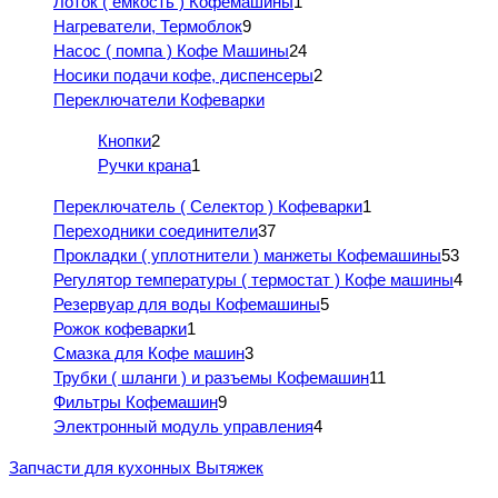
Лоток ( емкость ) Кофемашины
1
Нагреватели, Термоблок
9
Насос ( помпа ) Кофе Машины
24
Носики подачи кофе, диспенсеры
2
Переключатели Кофеварки
Кнопки
2
Ручки крана
1
Переключатель ( Селектор ) Кофеварки
1
Переходники соединители
37
Прокладки ( уплотнители ) манжеты Кофемашины
53
Регулятор температуры ( термостат ) Кофе машины
4
Резервуар для воды Кофемашины
5
Рожок кофеварки
1
Смазка для Кофе машин
3
Трубки ( шланги ) и разъемы Кофемашин
11
Фильтры Кофемашин
9
Электронный модуль управления
4
Запчасти для кухонных Вытяжек