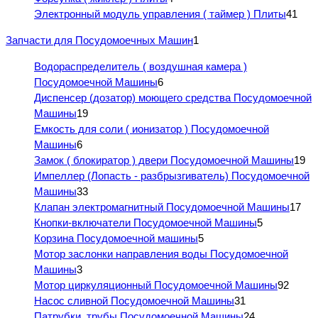
Электронный модуль управления ( таймер ) Плиты
41
Запчасти для Посудомоечных Машин
1
Водораспределитель ( воздушная камера )
Посудомоечной Машины
6
Диспенсер (дозатор) моющего средства Посудомоечной
Машины
19
Емкость для соли ( ионизатор ) Посудомоечной
Машины
6
Замок ( блокиратор ) двери Посудомоечной Машины
19
Импеллер (Лопасть - разбрызгиватель) Посудомоечной
Машины
33
Клапан электромагнитный Посудомоечной Машины
17
Кнопки-включатели Посудомоечной Машины
5
Корзина Посудомоечной машины
5
Мотор заслонки направления воды Посудомоечной
Машины
3
Мотор циркуляционный Посудомоечной Машины
92
Насос сливной Посудомоечной Машины
31
Патрубки, трубы Посудомоечной Машины
24