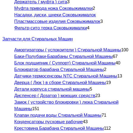
Держатель ( муфта ) сита
3
Муфта привода ножа Соковыжималки
2
Насадки, диски, шнеки Соковыжималок
Пластмассовые изделия Соковыжималок
3
Фильтр-сито терка Соковыжималки
4
Запчасти для Стиральных Машин
Амортизаторы ( успокоители ) Стиральной Машины
100
Баки-Полубаки-Барабаны Стиральной Машины
67
Блок подшипник ( Суппорт) Стиральной Машины
40
Блокиратор барабана Стиральной Машины
2
Датчики-термосенсоры NTC Стиральной Машины
13
Дверца ( Люк ) в сборе Стиральной Машины
19
Детали корпуса стиральной машины
5
Диспенсер ( Дозатор ) моющих средств
23
Замок ( устройство блокировки ) люка Стиральной
Машины
151
Клапан подачи воды Стиральной Машины
71
Конденсаторы пусковые рабочие
43
Крестовина Барабана Стиральной Машины
112