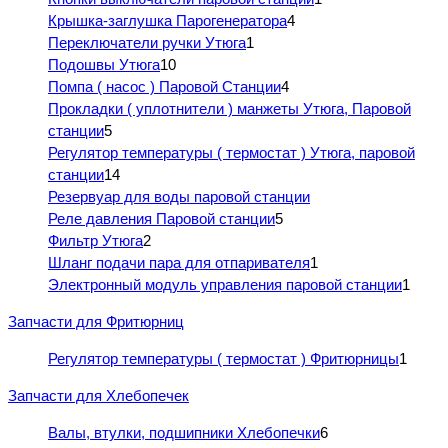
Крышка-заглушка Парогенератора
4
Переключатели ручки Утюга
1
Подошвы Утюга
10
Помпа ( насос ) Паровой Станции
4
Прокладки ( уплотнители ) манжеты Утюга, Паровой
станции
5
Регулятор температуры ( термостат ) Утюга, паровой
станции
14
Резервуар для воды паровой станции
Реле давления Паровой станции
5
Фильтр Утюга
2
Шланг подачи пара для отпаривателя
1
Электронный модуль управления паровой станции
1
Запчасти для Фритюрниц
Регулятор температуры ( термостат ) Фритюрницы
1
Запчасти для Хлебопечек
Валы, втулки, подшипники Хлебопечки
6