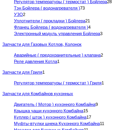
Регулятор температуры ( термостат ) Бойлера
28
Тэн Бойлера ( водонагревателя )
73
УЗО
2
Уплотнители ( прокладки ) Бойлера
21
Фланец Бойлера ( водонагревателя )
4
Электронный модуль управления Бойлера
3
Запчасти для Газовых Котлов, Колонок
Аварийные ( предохранительные ) клапана
2
Реле давления Котла
1
Запчасти для Гриля
1
Регулятор температуры ( термостат ) Гриля
1
Запчасти для Комбайнов кухонных
Двигатель ( Мотор ) кухонного Комбайна
9
Крышка чаши кухонного Комбайна
15
Куплер ( шток ) кухонного Комбайна
17
Муфты-втулки шнека Кухонного Комбайна
11
Насадки для Кухонных Комбайнов
11