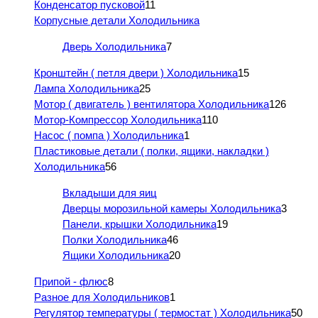
Конденсатор пусковой
11
Корпусные детали Холодильника
Дверь Холодильника
7
Кронштейн ( петля двери ) Холодильника
15
Лампа Холодильника
25
Мотор ( двигатель ) вентилятора Холодильника
126
Мотор-Компрессор Холодильника
110
Насос ( помпа ) Холодильника
1
Пластиковые детали ( полки, ящики, накладки )
Холодильника
56
Вкладыши для яиц
Дверцы морозильной камеры Холодильника
3
Панели, крышки Холодильника
19
Полки Холодильника
46
Ящики Холодильника
20
Припой - флюс
8
Разное для Холодильников
1
Регулятор температуры ( термостат ) Холодильника
50