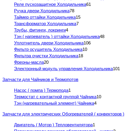
Реле пускозащитное Холодильника
61
Ручка двери Холодильника
78
Таймер оттайки Холодильника
15
Трансформатор Холодильника
7
Трубы, фитинги, локринги
4
Тэн ( нагреватель ) оттайки Холодильника
48
Уплотнитель двери Холодильника
106
Фильтр осушитель Холодильника
10
Фильтра очистки Холодильника
18
Фреоны-масла
20
Электронный модуль управления Холодильника
101
Запчасти для Чайников и Термопотов
Насос ( помпа ) Термопода
1
Термостат с контактной группой Чайника
10
Тэн (нагревательный элемент) Чайника
4
Запчасти для электрических Обогревателей ( конвекторов )
Двигатель ( Мотор ) Тепловентилятора
1