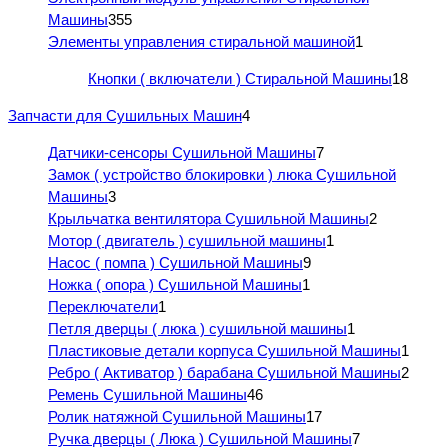
Машины
355
Элементы управления стиральной машиной
1
Кнопки ( включатели ) Стиральной Машины
18
Запчасти для Сушильных Машин
4
Датчики-сенсоры Сушильной Машины
7
Замок ( устройство блокировки ) люка Сушильной
Машины
3
Крыльчатка вентилятора Сушильной Машины
2
Мотор ( двигатель ) сушильной машины
1
Насос ( помпа ) Сушильной Машины
9
Ножка ( опора ) Сушильной Машины
1
Переключатели
1
Петля дверцы ( люка ) сушильной машины
1
Пластиковые детали корпуса Сушильной Машины
1
Ребро ( Активатор ) барабана Сушильной Машины
2
Ремень Сушильной Машины
46
Ролик натяжной Сушильной Машины
17
Ручка дверцы ( Люка ) Сушильной Машины
7