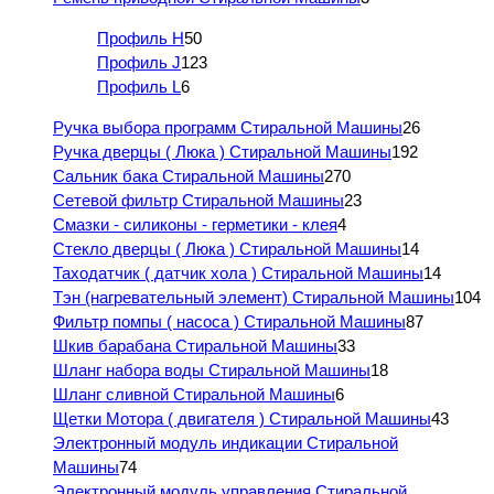
Профиль H
50
Профиль J
123
Профиль L
6
Ручка выбора программ Стиральной Машины
26
Ручка дверцы ( Люка ) Стиральной Машины
192
Сальник бака Стиральной Машины
270
Сетевой фильтр Стиральной Машины
23
Смазки - силиконы - герметики - клея
4
Стекло дверцы ( Люка ) Стиральной Машины
14
Таходатчик ( датчик хола ) Стиральной Машины
14
Тэн (нагревательный элемент) Стиральной Машины
104
Фильтр помпы ( насоса ) Стиральной Машины
87
Шкив барабана Стиральной Машины
33
Шланг набора воды Стиральной Машины
18
Шланг сливной Стиральной Машины
6
Щетки Мотора ( двигателя ) Стиральной Машины
43
Электронный модуль индикации Стиральной
Машины
74
Электронный модуль управления Стиральной