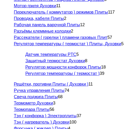
Мотор гриля Духовки
11
Переключатель ( коммутатор ) режимов Плиты
117
Проводка, кабеля Плиты
2
Рабочая панель варочной Плиты
12
Разъёмы клеммные колодки
2
Рассекатели ( горелки ) пламени газовых Плит
57
Регулятор температуры ( термостат ) Плиты, Духовки
5
Датчик температуры PTC
5
Защитный термостат Духовки
8
Регулятор мощности конфорок Плиты
18
Регулятор температуры ( термостат )
39
Решётки, противни Плиты ( Духовки )
11
Ручка управления Плиты
74
Свеча поджига Плиты
68
Термометр Духовки
3
Термопара Плиты
56
Тэн ( конфорка ) Электроплиты
37
Тэн ( нагреватель ) Духовки
100
Форсунка ( жиклер ) Плиты
4