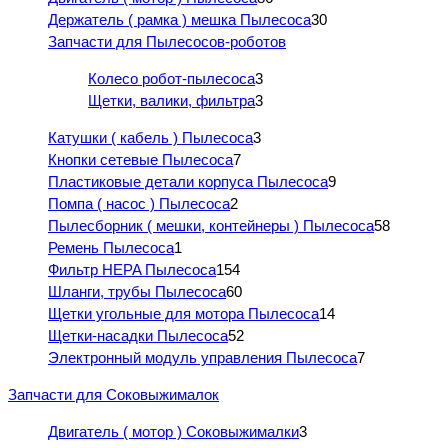
Держатель ( рамка ) мешка Пылесоса
30
Запчасти для Пылесосов-роботов
Колесо робот-пылесоса
3
Щетки, валики, фильтра
3
Катушки ( кабель ) Пылесоса
3
Кнопки сетевые Пылесоса
7
Пластиковые детали корпуса Пылесоса
9
Помпа ( насос ) Пылесоса
2
Пылесборник ( мешки, контейнеры ) Пылесоса
58
Ремень Пылесоса
1
Фильтр HEPA Пылесоса
154
Шланги, трубы Пылесоса
60
Щетки угольные для мотора Пылесоса
14
Щетки-насадки Пылесоса
52
Электронный модуль управления Пылесоса
7
Запчасти для Соковыжималок
Двигатель ( мотор ) Соковыжималки
3