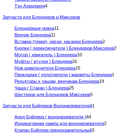
Тэн Аэрогриля
4
Запчасти для Блендеров и Миксеров
Блендерные ножки
11
Венчик Блендера
11
Вставки (терки), диски, насадки Блендера
2
Кнопки ( переключатели ) Блендеров-Миксеров
2
Мотор ( двигатель ) Блендера
10
Муфты ( втулки ) Блендера
31
Нож измельчителя Блендера
15
Прокладки ( уплотнители ) манжеты Блендера
1
Редукторы к чашам, венчикам Блендера
19
Чаша ( Стакан ) Блендера
25
Шестерни для Блендоров Миксеров
5
Запчасти для Бойлеров-Водонагревателей
1
Анод Бойлера ( водонагревателя )
44
Индикаторная лампа для водонагревателя
2
Клапан Бойлера предохранительный
3