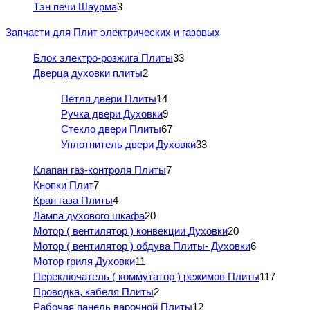
Тэн печи Шаурма
3
Запчасти для Плит электрических и газовых
Блок электро-розжига Плиты
33
Дверца духовки плиты
2
Петля двери Плиты
14
Ручка двери Духовки
9
Стекло двери Плиты
67
Уплотнитель двери Духовки
33
Клапан газ-контроля Плиты
7
Кнопки Плит
7
Кран газа Плиты
4
Лампа духового шкафа
20
Мотор ( вентилятор ) конвекции Духовки
20
Мотор ( вентилятор ) обдува Плиты- Духовки
6
Мотор гриля Духовки
11
Переключатель ( коммутатор ) режимов Плиты
117
Проводка, кабеля Плиты
2
Рабочая панель варочной Плиты
12