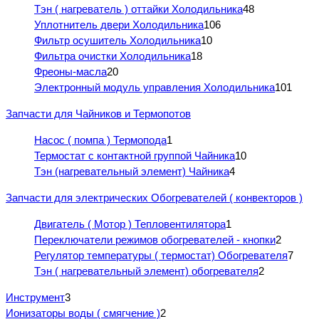
Тэн ( нагреватель ) оттайки Холодильника
48
Уплотнитель двери Холодильника
106
Фильтр осушитель Холодильника
10
Фильтра очистки Холодильника
18
Фреоны-масла
20
Электронный модуль управления Холодильника
101
Запчасти для Чайников и Термопотов
Насос ( помпа ) Термопода
1
Термостат с контактной группой Чайника
10
Тэн (нагревательный элемент) Чайника
4
Запчасти для электрических Обогревателей ( конвекторов )
Двигатель ( Мотор ) Тепловентилятора
1
Переключатели режимов обогревателей - кнопки
2
Регулятор температуры ( термостат) Обогревателя
7
Тэн ( нагревательный элемент) обогревателя
2
Инструмент
3
Ионизаторы воды ( смягчение )
2