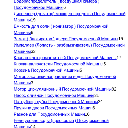
Водораспределитель ( воздушная камера )
Посудомоечной Машины
6
Диспенсер (дозатор) моющего средства Посудомоечной
Машины
19
Емкость для соли ( ионизатор ) Посудомоечной
Машины
6
Замок ( блокиратор ) двери Посудомоечной Машины
19
Импеллер (Лопасть - разбрызгиватель) Посудомоечной
Машины
33
Клапан электромагнитный Посудомоечной Машины
17
Кнопки-включатели Посудомоечной Машины
5
Корзина Посудомоечной машины
5
Мотор заслонки направления воды Посудомоечной
Машины
3
Мотор циркуляционный Посудомоечной Машины
92
Насос сливной Посудомоечной Машины
31
Патрубки, трубы Посудомоечной Машины
24
Пружина двери Посудомоечных Машин
6
Разное для Посудомоечных Машин
16
Реле уровня воды (прессостат) Посудомоечной
Машины
14