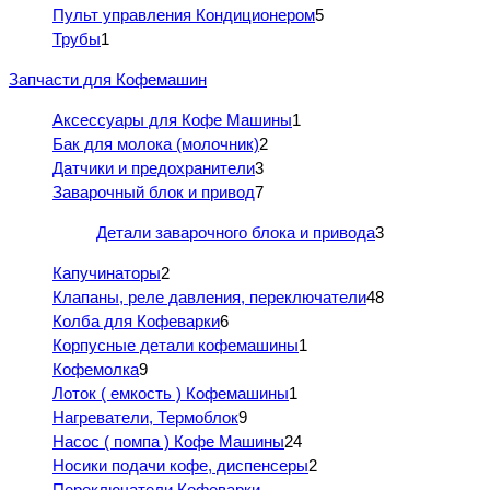
Пульт управления Кондиционером
5
Трубы
1
Запчасти для Кофемашин
Аксессуары для Кофе Машины
1
Бак для молока (молочник)
2
Датчики и предохранители
3
Заварочный блок и привод
7
Детали заварочного блока и привода
3
Капучинаторы
2
Клапаны, реле давления, переключатели
48
Колба для Кофеварки
6
Корпусные детали кофемашины
1
Кофемолка
9
Лоток ( емкость ) Кофемашины
1
Нагреватели, Термоблок
9
Насос ( помпа ) Кофе Машины
24
Носики подачи кофе, диспенсеры
2
Переключатели Кофеварки