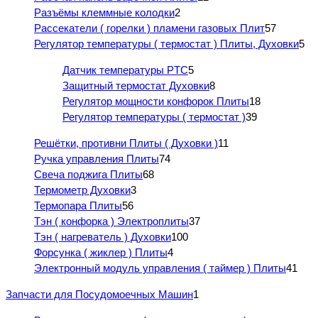
Разъёмы клеммные колодки
2
Рассекатели ( горелки ) пламени газовых Плит
57
Регулятор температуры ( термостат ) Плиты, Духовки
5
Датчик температуры PTC
5
Защитный термостат Духовки
8
Регулятор мощности конфорок Плиты
18
Регулятор температуры ( термостат )
39
Решётки, противни Плиты ( Духовки )
11
Ручка управления Плиты
74
Свеча поджига Плиты
68
Термометр Духовки
3
Термопара Плиты
56
Тэн ( конфорка ) Электроплиты
37
Тэн ( нагреватель ) Духовки
100
Форсунка ( жиклер ) Плиты
4
Электронный модуль управления ( таймер ) Плиты
41
Запчасти для Посудомоечных Машин
1