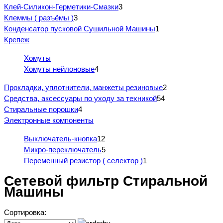
Клей-Силикон-Герметики-Смазки
3
Клеммы ( разъёмы )
3
Конденсатор пусковой Сушильной Машины
1
Крепеж
Хомуты
Хомуты нейлоновые
4
Прокладки, уплотнители, манжеты резиновые
2
Средства, аксессуары по уходу за техникой
54
Стиральные порошки
4
Электронные компоненты
Выключатель-кнопка
12
Микро-переключатель
5
Переменный резистор ( селектор )
1
Сетевой фильтр Стиральной
Машины
Сортировка: