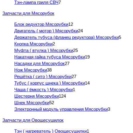
Тэн-лампа гриля СВЧ
7
Запчасти для Мясорубок
Блок редуктор Мясорубки
12
Двигатель ( мотор ) Мясорубки
24
Держатель тубуса (фланец редуктора) Мясорубки
5
Кнопка Мясорубки
2
Муфта ( втулка ) Мясорубки
25
Накатная гайка тубуса Мясорубки
19
Насадки для Мясорубок
27
Нож Мясорубки
38
Решётка ( сито ) Мясорубки
27
Тубус ( корпус шнека ) Мясорубки
14
Чаша ( ёмкость ) Мясорубки
1
Шестерня Мясорубки
124
Шнек Мясорубки
52
Электронный модуль управления Мясорубки
3
Запчасти для Овощесушилок
Тэн ( нагреватель ) Овощесушилки
1