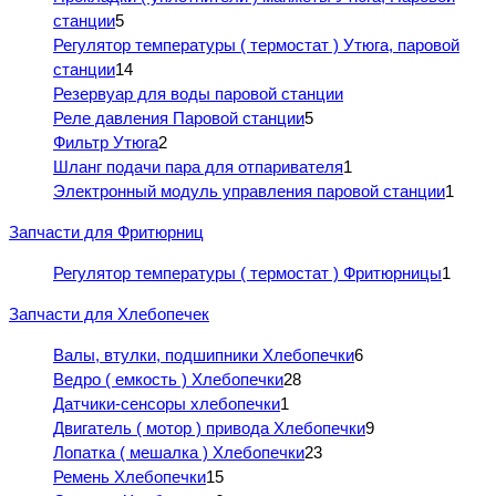
станции
5
Регулятор температуры ( термостат ) Утюга, паровой
станции
14
Резервуар для воды паровой станции
Реле давления Паровой станции
5
Фильтр Утюга
2
Шланг подачи пара для отпаривателя
1
Электронный модуль управления паровой станции
1
Запчасти для Фритюрниц
Регулятор температуры ( термостат ) Фритюрницы
1
Запчасти для Хлебопечек
Валы, втулки, подшипники Хлебопечки
6
Ведро ( емкость ) Хлебопечки
28
Датчики-сенсоры хлебопечки
1
Двигатель ( мотор ) привода Хлебопечки
9
Лопатка ( мешалка ) Хлебопечки
23
Ремень Хлебопечки
15