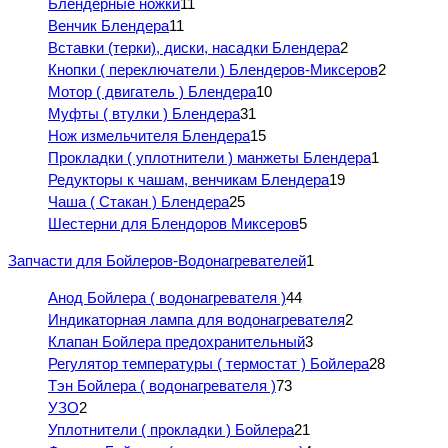
Блендерные ножки
11
Венчик Блендера
11
Вставки (терки), диски, насадки Блендера
2
Кнопки ( переключатели ) Блендеров-Миксеров
2
Мотор ( двигатель ) Блендера
10
Муфты ( втулки ) Блендера
31
Нож измельчителя Блендера
15
Прокладки ( уплотнители ) манжеты Блендера
1
Редукторы к чашам, венчикам Блендера
19
Чаша ( Стакан ) Блендера
25
Шестерни для Блендоров Миксеров
5
Запчасти для Бойлеров-Водонагревателей
1
Анод Бойлера ( водонагревателя )
44
Индикаторная лампа для водонагревателя
2
Клапан Бойлера предохранительный
3
Регулятор температуры ( термостат ) Бойлера
28
Тэн Бойлера ( водонагревателя )
73
УЗО
2
Уплотнители ( прокладки ) Бойлера
21