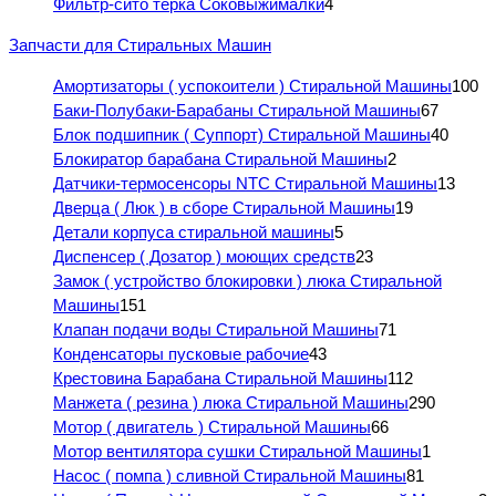
Фильтр-сито терка Соковыжималки
4
Запчасти для Стиральных Машин
Амортизаторы ( успокоители ) Стиральной Машины
100
Баки-Полубаки-Барабаны Стиральной Машины
67
Блок подшипник ( Суппорт) Стиральной Машины
40
Блокиратор барабана Стиральной Машины
2
Датчики-термосенсоры NTC Стиральной Машины
13
Дверца ( Люк ) в сборе Стиральной Машины
19
Детали корпуса стиральной машины
5
Диспенсер ( Дозатор ) моющих средств
23
Замок ( устройство блокировки ) люка Стиральной
Машины
151
Клапан подачи воды Стиральной Машины
71
Конденсаторы пусковые рабочие
43
Крестовина Барабана Стиральной Машины
112
Манжета ( резина ) люка Стиральной Машины
290
Мотор ( двигатель ) Стиральной Машины
66
Мотор вентилятора сушки Стиральной Машины
1
Насос ( помпа ) сливной Стиральной Машины
81