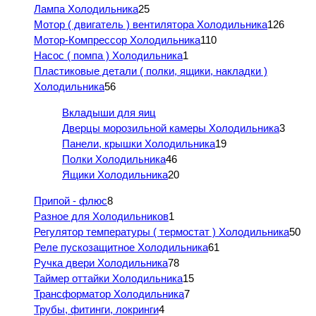
Лампа Холодильника
25
Мотор ( двигатель ) вентилятора Холодильника
126
Мотор-Компрессор Холодильника
110
Насос ( помпа ) Холодильника
1
Пластиковые детали ( полки, ящики, накладки )
Холодильника
56
Вкладыши для яиц
Дверцы морозильной камеры Холодильника
3
Панели, крышки Холодильника
19
Полки Холодильника
46
Ящики Холодильника
20
Припой - флюс
8
Разное для Холодильников
1
Регулятор температуры ( термостат ) Холодильника
50
Реле пускозащитное Холодильника
61
Ручка двери Холодильника
78
Таймер оттайки Холодильника
15
Трансформатор Холодильника
7
Трубы, фитинги, локринги
4