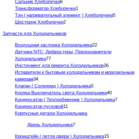
Сальник Хлебопечки
6
Трансформатор Хлебопечки
1
Тэн ( нагревательный элемент ) Хлебопечеки
5
Шестерня Хлебопечки
2
Запчасти для Холодильников
Воздушная заслонка Холодильника
22
Датчики NTC, Дефростеры, Предохранители
Холодильника
77
Инструмент для ремонта Холодильников
26
Испарители к бытовым холодильникам и морозильным
камерам
34
Клапан ( Соленоид ) Холодильника
5
Кнопка-Выключатель света Холодильника
40
Конденсатор ( Теплообменник ) Холодильника
7
Конденсатор пусковой
11
Корпусные детали Холодильника
Дверь Холодильника
7
Кронштейн ( петля двери ) Холодильника
15