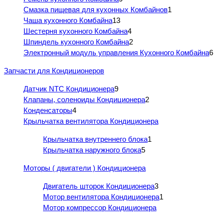
Смазка пищевая для кухонных Комбайнов
1
Чаша кухонного Комбайна
13
Шестерня кухонного Комбайна
4
Шпиндель кухонного Комбайна
2
Электронный модуль управления Кухонного Комбайна
6
Запчасти для Кондиционеров
Датчик NTC Кондиционера
9
Клапаны, соленоиды Кондиционера
2
Конденсаторы
4
Крыльчатка вентилятора Кондиционера
Крыльчатка внутреннего блока
1
Крыльчатка наружного блока
5
Моторы ( двигатели ) Кондиционера
Двигатель шторок Кондиционера
3
Мотор вентилятора Кондиционера
1
Мотор компрессор Кондиционера