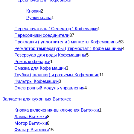
Кнопки
2
Ручки крана
1
Переключатель ( Селектор ) Кофеварки
1
Переходники соединители
37
Прокладки ( уплотнители ) манжеты Кофемашины
53
Регулятор температуры ( термостат ) Кофе машины
4
Резервуар для воды Кофемашины
5
Рожок кофеварки
1
Смазка для Кофе машин
3
Трубки ( шланги ) и разъемы Кофемашин
11
Фильтры Кофемашин
9
Электронный модуль управления
4
Запчасти для кухонных Вытяжек
Кнопка включения-выключения Вытяжки
1
Лампа Вытяжки
8
Мотор Вытяжки
8
Фильтр Вытяжки
15