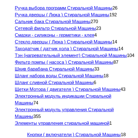
Ручка выбора программ Стиральной Машины
26
Ручка дверцы ( Люка ) Стиральной Машины
192
Сальник бака Стиральной Машины
270
Сетевой фильтр Стиральной Машины
23
Смазки - силиконы - герметики - клея
4
Стекло дверцы ( Люка ) Стиральной Машины
14
Таходатчик ( датчик хола ) Стиральной Машины
14
Тэн (нагревательный элемент) Стиральной Машины
104
Фильтр помпы ( насоса ) Стиральной Машины
87
Шкив барабана Стиральной Машины
33
Шланг набора воды Стиральной Машины
18
Шланг сливной Стиральной Машины
6
Щетки Мотора ( двигателя ) Стиральной Машины
43
Электронный модуль индикации Стиральной
Машины
74
Электронный модуль управления Стиральной
Машины
355
Элементы управления стиральной машиной
1
Кнопки ( включатели ) Стиральной Машины
18