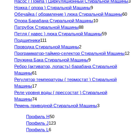
Насос ( Помпа ) Циркуляционный Стиральной Машины
3
Ножка ( опора ) Стиральной Машины
9
Обечайка ( обрамление ) люка Стиральной Машины
60
Опора Барабана Стиральной Машины
10
Патрубок Стиральной Машины
88
Петля ( навес ) люка Стиральной Машины
59
Подшипники
111
Проводка Стиральной Машины
2
Программатор-таймер-селектор Стиральной Машины
12
Пружина Бака Стиральной Машины
9
Ребро (активатор, лопасть) барабана Стиральной
Машины
61
Регулятор температуры ( термостат ) Стиральной
Машины
17
Реле уровня воды ( прессостат ) Стиральной
Машины
74
Ремень приводной Стиральной Машины
3
Профиль H
50
Профиль J
123
Профиль L
6