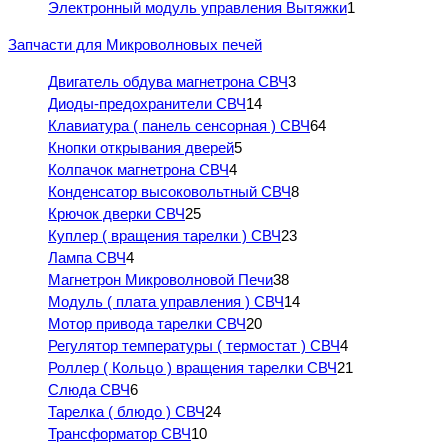
Электронный модуль управления Вытяжки
1
Запчасти для Микроволновых печей
Двигатель обдува магнетрона СВЧ
3
Диоды-предохранители СВЧ
14
Клавиатура ( панель сенсорная ) СВЧ
64
Кнопки открывания дверей
5
Колпачок магнетрона СВЧ
4
Конденсатор высоковольтный СВЧ
8
Крючок дверки СВЧ
25
Куплер ( вращения тарелки ) СВЧ
23
Лампа СВЧ
4
Магнетрон Микроволновой Печи
38
Модуль ( плата управления ) СВЧ
14
Мотор привода тарелки СВЧ
20
Регулятор температуры ( термостат ) СВЧ
4
Роллер ( Кольцо ) вращения тарелки СВЧ
21
Слюда СВЧ
6
Тарелка ( блюдо ) СВЧ
24
Трансформатор СВЧ
10