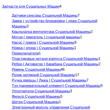
Запчасти для Сушильных Машин
4
Датчики-сенсоры Сушильной Машины
7
Замок ( устройство блокировки ) люка Сушильной
Машины
3
Крыльчатка вентилятора Сушильной Машины
2
Мотор ( двигатель ) сушильной машины
1
Насос ( помпа ) Сушильной Машины
9
Ножка ( опора ) Сушильной Машины
1
Переключатели
1
Пластиковые детали корпуса Сушильной Машины
1
Ребро ( Активатор ) барабана Сушильной Машины
2
Ремень Сушильной Машины
46
Ролик натяжной Сушильной Машины
17
Ручка дверцы ( Люка ) Сушильной Машины
7
Тэн (нагревательный элемент) Сушильной Машины
9
Уплотнители Сушильной Машины
3
Фильтр Сушильной Машины
5
Щетки Сушильной Машины
1
Электронный модуль управления Сушильной