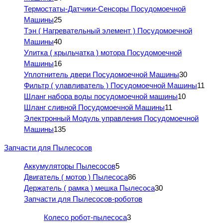
Термостаты-Датчики-Сенсоры Посудомоечной
Машины
25
Тэн ( Нагревательный элемент ) Посудомоечной
Машины
40
Улитка ( крыльчатка ) мотора Посудомоечной
Машины
16
Уплотнитель двери Посудомоечной Машины
30
Фильтр ( улавливатель ) Посудомоечной Машины
11
Шланг набора воды посудомоечной машины
10
Шланг сливной Посудомоечной Машины
11
Электронный Модуль управления Посудомоечной
Машины
135
Запчасти для Пылесосов
Аккумуляторы Пылесосов
5
Двигатель ( мотор ) Пылесоса
86
Держатель ( рамка ) мешка Пылесоса
30
Запчасти для Пылесосов-роботов
Колесо робот-пылесоса
3