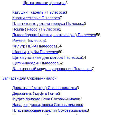
Щетки, валики, фильтра
3
Катушки ( кабель ) Пылесоса
3
Кнопки сетевые Пылесоса
7
Пластиковые детали корпуса Пылесоса
9
Помпа ( насос ) Пылесоса
2
Пылесборник ( мешки, контейнеры ) Пылесоса
58
Ремень Пылесоса
1
Фильтр HEPA Пылесоса
154
Шланги, трубы Пылесоса
60
Щетки угольные для мотора Пылесоса
14
Щетки-насадки Пылесоса
52
Электронный модуль управления Пылесоса
7
Запчасти для Соковыжималок
Двигатель ( мотор ) Соковыжималки
3
Держатель ( муфта ) сита
3
Муфта привода ножа Соковыжималки
2
Насадки, диски, шнеки Соковыжималок
Пластмассовые изделия Соковыжималок
3