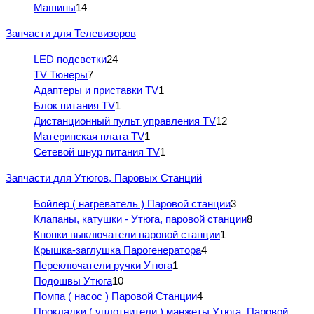
Машины
14
Запчасти для Телевизоров
LED подсветки
24
TV Тюнеры
7
Адаптеры и приставки TV
1
Блок питания TV
1
Дистанционный пульт управления TV
12
Материнская плата TV
1
Сетевой шнур питания TV
1
Запчасти для Утюгов, Паровых Станций
Бойлер ( нагреватель ) Паровой станции
3
Клапаны, катушки - Утюга, паровой станции
8
Кнопки выключатели паровой станции
1
Крышка-заглушка Парогенератора
4
Переключатели ручки Утюга
1
Подошвы Утюга
10
Помпа ( насос ) Паровой Станции
4
Прокладки ( уплотнители ) манжеты Утюга, Паровой