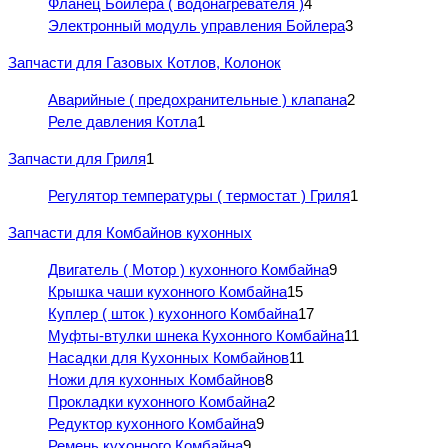
Фланец Бойлера ( водонагревателя )
4
Электронный модуль управления Бойлера
3
Запчасти для Газовых Котлов, Колонок
Аварийные ( предохранительные ) клапана
2
Реле давления Котла
1
Запчасти для Гриля
1
Регулятор температуры ( термостат ) Гриля
1
Запчасти для Комбайнов кухонных
Двигатель ( Мотор ) кухонного Комбайна
9
Крышка чаши кухонного Комбайна
15
Куплер ( шток ) кухонного Комбайна
17
Муфты-втулки шнека Кухонного Комбайна
11
Насадки для Кухонных Комбайнов
11
Ножи для кухонных Комбайнов
8
Прокладки кухонного Комбайна
2
Редуктор кухонного Комбайна
9
Ремень кухонного Комбайна
9