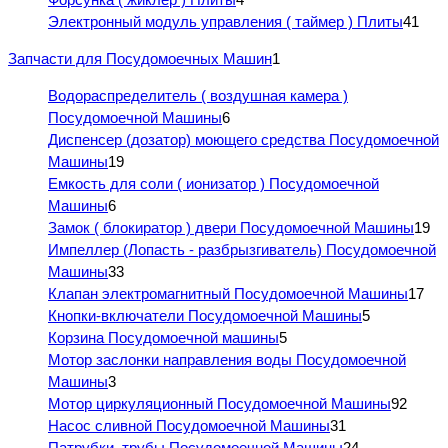
Электронный модуль управления ( таймер ) Плиты
41
Запчасти для Посудомоечных Машин
1
Водораспределитель ( воздушная камера )
Посудомоечной Машины
6
Диспенсер (дозатор) моющего средства Посудомоечной
Машины
19
Емкость для соли ( ионизатор ) Посудомоечной
Машины
6
Замок ( блокиратор ) двери Посудомоечной Машины
19
Импеллер (Лопасть - разбрызгиватель) Посудомоечной
Машины
33
Клапан электромагнитный Посудомоечной Машины
17
Кнопки-включатели Посудомоечной Машины
5
Корзина Посудомоечной машины
5
Мотор заслонки направления воды Посудомоечной
Машины
3
Мотор циркуляционный Посудомоечной Машины
92
Насос сливной Посудомоечной Машины
31
Патрубки, трубы Посудомоечной Машины
24