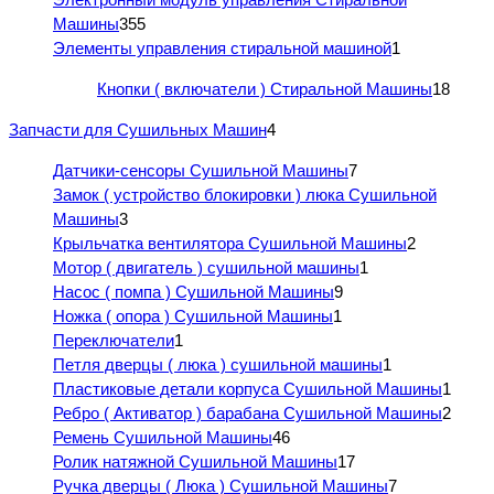
Машины
355
Элементы управления стиральной машиной
1
Кнопки ( включатели ) Стиральной Машины
18
Запчасти для Сушильных Машин
4
Датчики-сенсоры Сушильной Машины
7
Замок ( устройство блокировки ) люка Сушильной
Машины
3
Крыльчатка вентилятора Сушильной Машины
2
Мотор ( двигатель ) сушильной машины
1
Насос ( помпа ) Сушильной Машины
9
Ножка ( опора ) Сушильной Машины
1
Переключатели
1
Петля дверцы ( люка ) сушильной машины
1
Пластиковые детали корпуса Сушильной Машины
1
Ребро ( Активатор ) барабана Сушильной Машины
2
Ремень Сушильной Машины
46
Ролик натяжной Сушильной Машины
17
Ручка дверцы ( Люка ) Сушильной Машины
7