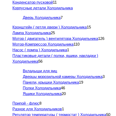
Конденсатор пусковой
11
Корпусные детали Холодильника
Дверь Холодильника
7
Кронштейн ( петля двери ) Холодильника
15
Лампа Холодильника
25
Мотор ( двигатель ) вентилятора Холодильника
126
Мотор-Компрессор Холодильника
110
Насос ( помпа ) Холодильника
1
Пластиковые детали ( полки, ящики, накладки )
Холодильника
56
Вкладыши для яиц
Дверцы морозильной камеры Холодильника
3
Панели, крышки Холодильника
19
Полки Холодильника
46
Ящики Холодильника
20
Припой - флюс
8
Разное для Холодильников
1
Регулятор температуры ( термостат ) Холодильника
50