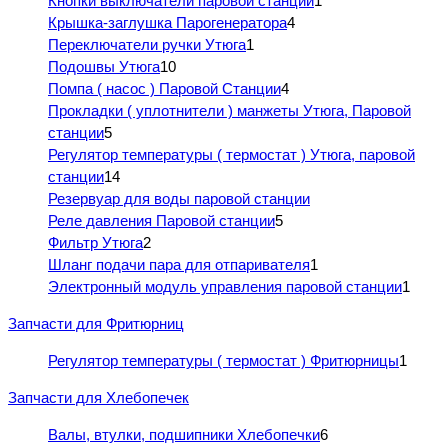
Кнопки выключатели паровой станции
1
Крышка-заглушка Парогенератора
4
Переключатели ручки Утюга
1
Подошвы Утюга
10
Помпа ( насос ) Паровой Станции
4
Прокладки ( уплотнители ) манжеты Утюга, Паровой
станции
5
Регулятор температуры ( термостат ) Утюга, паровой
станции
14
Резервуар для воды паровой станции
Реле давления Паровой станции
5
Фильтр Утюга
2
Шланг подачи пара для отпаривателя
1
Электронный модуль управления паровой станции
1
Запчасти для Фритюрниц
Регулятор температуры ( термостат ) Фритюрницы
1
Запчасти для Хлебопечек
Валы, втулки, подшипники Хлебопечки
6