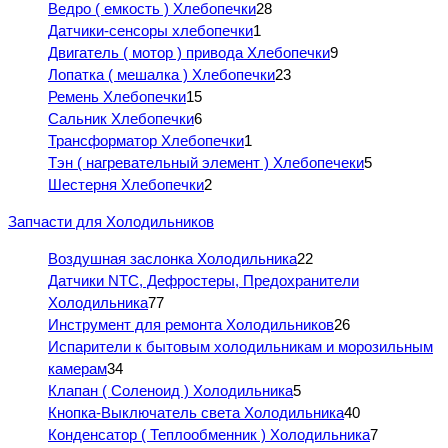
Ведро ( емкость ) Хлебопечки
28
Датчики-сенсоры хлебопечки
1
Двигатель ( мотор ) привода Хлебопечки
9
Лопатка ( мешалка ) Хлебопечки
23
Ремень Хлебопечки
15
Сальник Хлебопечки
6
Трансформатор Хлебопечки
1
Тэн ( нагревательный элемент ) Хлебопечеки
5
Шестерня Хлебопечки
2
Запчасти для Холодильников
Воздушная заслонка Холодильника
22
Датчики NTC, Дефростеры, Предохранители
Холодильника
77
Инструмент для ремонта Холодильников
26
Испарители к бытовым холодильникам и морозильным
камерам
34
Клапан ( Соленоид ) Холодильника
5
Кнопка-Выключатель света Холодильника
40
Конденсатор ( Теплообменник ) Холодильника
7