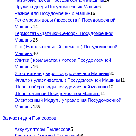
Пружина двери Посудомоечных Машин
6
Разное для Посудомоечных Машин
16
Реле уровня воды (прессостат) Посудомоечной
Машины
14
Термостаты-Датчики-Сенсоры Посудомоечной
Машины
25
Тэн ( Нагревательный элемент ) Посудомоечной
Машины
40
Улитка ( крыльчатка ) мотора Посудомоечной
Машины
16
Уплотнитель двери Посудомоечной Машины
30
Фильтр ( улавливатель ) Посудомоечной Машины
11
Шланг набора воды посудомоечной машины
10
Шланг сливной Посудомоечной Машины
11
Электронный Модуль управления Посудомоечной
Машины
135
Запчасти для Пылесосов
Аккумуляторы Пылесосов
5
Двигатель ( мотор ) Пылесоса
86