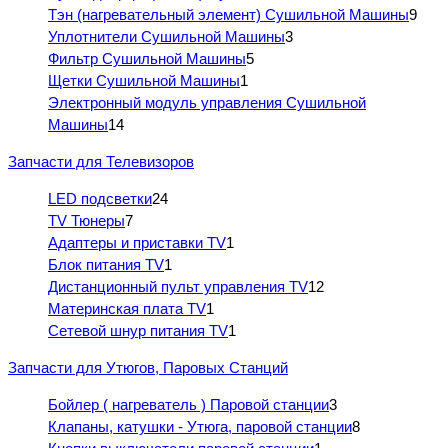
Тэн (нагревательный элемент) Сушильной Машины
9
Уплотнители Сушильной Машины
3
Фильтр Сушильной Машины
5
Щетки Сушильной Машины
1
Электронный модуль управления Сушильной
Машины
14
Запчасти для Телевизоров
LED подсветки
24
TV Тюнеры
7
Адаптеры и приставки TV
1
Блок питания TV
1
Дистанционный пульт управления TV
12
Материнская плата TV
1
Сетевой шнур питания TV
1
Запчасти для Утюгов, Паровых Станций
Бойлер ( нагреватель ) Паровой станции
3
Клапаны, катушки - Утюга, паровой станции
8