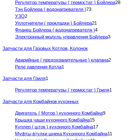
Регулятор температуры ( термостат ) Бойлера
28
Тэн Бойлера ( водонагревателя )
73
УЗО
2
Уплотнители ( прокладки ) Бойлера
21
Фланец Бойлера ( водонагревателя )
4
Электронный модуль управления Бойлера
3
Запчасти для Газовых Котлов, Колонок
Аварийные ( предохранительные ) клапана
2
Реле давления Котла
1
Запчасти для Гриля
1
Регулятор температуры ( термостат ) Гриля
1
Запчасти для Комбайнов кухонных
Двигатель ( Мотор ) кухонного Комбайна
9
Крышка чаши кухонного Комбайна
15
Куплер ( шток ) кухонного Комбайна
17
Муфты-втулки шнека Кухонного Комбайна
11