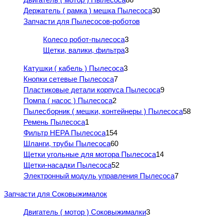
Держатель ( рамка ) мешка Пылесоса
30
Запчасти для Пылесосов-роботов
Колесо робот-пылесоса
3
Щетки, валики, фильтра
3
Катушки ( кабель ) Пылесоса
3
Кнопки сетевые Пылесоса
7
Пластиковые детали корпуса Пылесоса
9
Помпа ( насос ) Пылесоса
2
Пылесборник ( мешки, контейнеры ) Пылесоса
58
Ремень Пылесоса
1
Фильтр HEPA Пылесоса
154
Шланги, трубы Пылесоса
60
Щетки угольные для мотора Пылесоса
14
Щетки-насадки Пылесоса
52
Электронный модуль управления Пылесоса
7
Запчасти для Соковыжималок
Двигатель ( мотор ) Соковыжималки
3