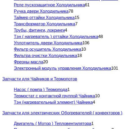
Реле пускозащитное Холодильника
61
Ручка двери Холодильника
78
Таймер оттайки Холодильника
15
Трансформатор Холодильника
7
Трубы, фитинги, локринги
4
Тэн ( нагреватель ) оттайки Холодильника
48
Уплотнитель двери Холодильника
106
Фильтр осушитель Холодильника
10
Фильтра очистки Холодильника
18
Фреоны-масла
20
Электронный модуль управления Холодильника
101
Запчасти для Чайников и Термопотов
Насос ( помпа ) Термопода
1
Термостат с контактной группой Чайника
10
Тэн (нагревательный элемент) Чайника
4
Запчасти для электрических Обогревателей ( конвекторов )
Двигатель ( Мотор ) Тепловентилятора
1