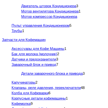
Двигатель шторок Кондиционера
3
Мотор вентилятора Кондиционера
1
Мотор компрессор Кондиционера
Пульт управления Кондиционером
5
Трубы
1
Запчасти для Кофемашин
Аксессуары для Кофе Машины
1
Бак для молока (молочник)
2
Датчики и предохранители
3
Заварочный блок и привод
7
Детали заварочного блока и привода
3
Капучинаторы
2
Клапаны, реле давления, переключатели
48
Колба для Кофеварки
6
Корпусные детали кофемашины
1
Кофемолка
9