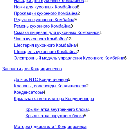
Насадки для Кухонных Комбайнов
11
Ножи для кухонных Комбайнов
8
Прокладки кухонного Комбайна
2
Редуктор кухонного Комбайна
9
Ремень кухонного Комбайна
9
Смазка пищевая для кухонных Комбайнов
1
Чаша кухонного Комбайна
13
Шестерня кухонного Комбайна
4
Шпиндель кухонного Комбайна
2
Электронный модуль управления Кухонного Комбайна
6
Запчасти для Кондиционеров
Датчик NTC Кондиционера
9
Клапаны, соленоиды Кондиционера
2
Конденсаторы
4
Крыльчатка вентилятора Кондиционера
Крыльчатка внутреннего блока
1
Крыльчатка наружного блока
5
Моторы ( двигатели ) Кондиционера