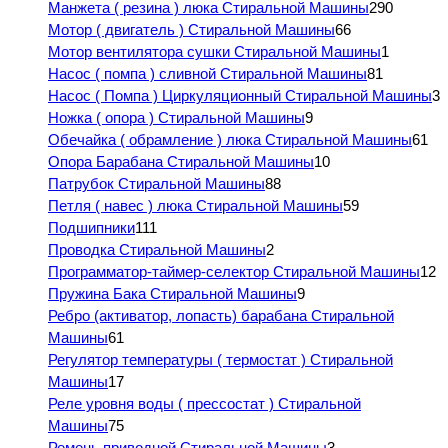
Манжета ( резина ) люка Стиральной Машины
290
Мотор ( двигатель ) Стиральной Машины
66
Мотор вентилятора сушки Стиральной Машины
1
Насос ( помпа ) сливной Стиральной Машины
81
Насос ( Помпа ) Циркуляционный Стиральной Машины
3
Ножка ( опора ) Стиральной Машины
9
Обечайка ( обрамление ) люка Стиральной Машины
61
Опора Барабана Стиральной Машины
10
Патрубок Стиральной Машины
88
Петля ( навес ) люка Стиральной Машины
59
Подшипники
111
Проводка Стиральной Машины
2
Программатор-таймер-селектор Стиральной Машины
12
Пружина Бака Стиральной Машины
9
Ребро (активатор, лопасть) барабана Стиральной
Машины
61
Регулятор температуры ( термостат ) Стиральной
Машины
17
Реле уровня воды ( прессостат ) Стиральной
Машины
75
Ремень приводной Стиральной Машины
3