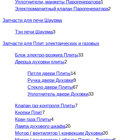
Уплотнители, манжеты Парогенератора
1
Электромагнитный клапан Парогенератора
2
Запчасти для печи Шаурма
Тэн печи Шаурма
3
Запчасти для Плит электрических и газовых
Блок электро-розжига Плиты
33
Дверца духовки плиты
2
Петля двери Плиты
14
Ручка двери Духовки
9
Стекло двери Плиты
67
Уплотнитель двери Духовки
33
Клапан газ-контроля Плиты
7
Кнопки Плит
7
Кран газа Плиты
4
Лампа духового шкафа
20
Мотор ( вентилятор ) конвекции Духовки
20
Мотор ( вентилятор ) обдува Плиты- Духовки
6