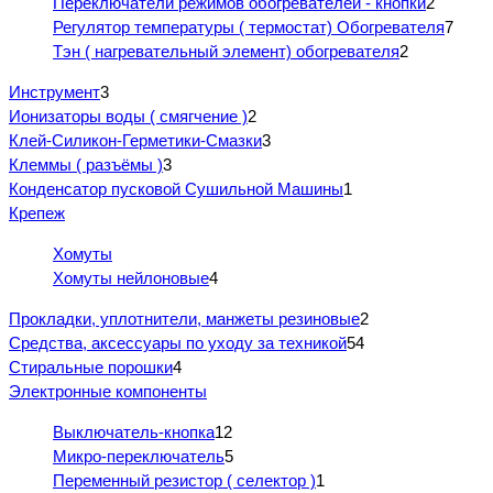
Переключатели режимов обогревателей - кнопки
2
Регулятор температуры ( термостат) Обогревателя
7
Тэн ( нагревательный элемент) обогревателя
2
Инструмент
3
Ионизаторы воды ( смягчение )
2
Клей-Силикон-Герметики-Смазки
3
Клеммы ( разъёмы )
3
Конденсатор пусковой Сушильной Машины
1
Крепеж
Хомуты
Хомуты нейлоновые
4
Прокладки, уплотнители, манжеты резиновые
2
Средства, аксессуары по уходу за техникой
54
Стиральные порошки
4
Электронные компоненты
Выключатель-кнопка
12
Микро-переключатель
5
Переменный резистор ( селектор )
1