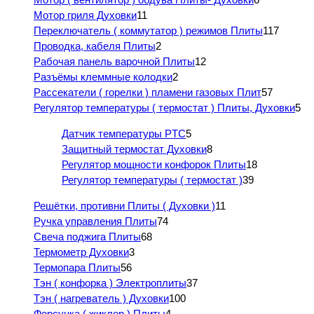
Мотор гриля Духовки
11
Переключатель ( коммутатор ) режимов Плиты
117
Проводка, кабеля Плиты
2
Рабочая панель варочной Плиты
12
Разъёмы клеммные колодки
2
Рассекатели ( горелки ) пламени газовых Плит
57
Регулятор температуры ( термостат ) Плиты, Духовки
5
Датчик температуры PTC
5
Защитный термостат Духовки
8
Регулятор мощности конфорок Плиты
18
Регулятор температуры ( термостат )
39
Решётки, противни Плиты ( Духовки )
11
Ручка управления Плиты
74
Свеча поджига Плиты
68
Термометр Духовки
3
Термопара Плиты
56
Тэн ( конфорка ) Электроплиты
37
Тэн ( нагреватель ) Духовки
100
Форсунка ( жиклер ) Плиты
4