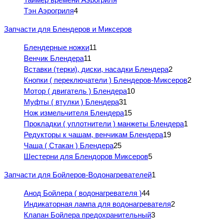
Тэн Аэрогриля
4
Запчасти для Блендеров и Миксеров
Блендерные ножки
11
Венчик Блендера
11
Вставки (терки), диски, насадки Блендера
2
Кнопки ( переключатели ) Блендеров-Миксеров
2
Мотор ( двигатель ) Блендера
10
Муфты ( втулки ) Блендера
31
Нож измельчителя Блендера
15
Прокладки ( уплотнители ) манжеты Блендера
1
Редукторы к чашам, венчикам Блендера
19
Чаша ( Стакан ) Блендера
25
Шестерни для Блендоров Миксеров
5
Запчасти для Бойлеров-Водонагревателей
1
Анод Бойлера ( водонагревателя )
44
Индикаторная лампа для водонагревателя
2
Клапан Бойлера предохранительный
3