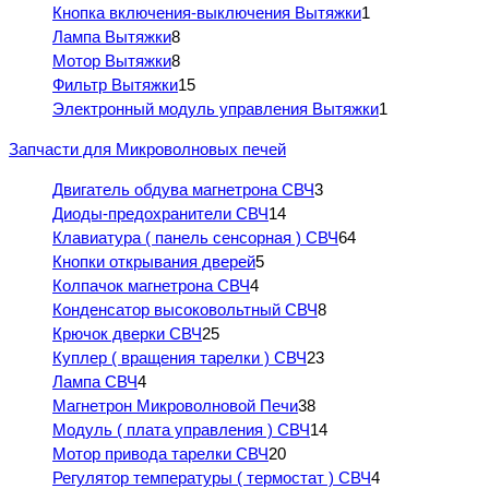
Кнопка включения-выключения Вытяжки
1
Лампа Вытяжки
8
Мотор Вытяжки
8
Фильтр Вытяжки
15
Электронный модуль управления Вытяжки
1
Запчасти для Микроволновых печей
Двигатель обдува магнетрона СВЧ
3
Диоды-предохранители СВЧ
14
Клавиатура ( панель сенсорная ) СВЧ
64
Кнопки открывания дверей
5
Колпачок магнетрона СВЧ
4
Конденсатор высоковольтный СВЧ
8
Крючок дверки СВЧ
25
Куплер ( вращения тарелки ) СВЧ
23
Лампа СВЧ
4
Магнетрон Микроволновой Печи
38
Модуль ( плата управления ) СВЧ
14
Мотор привода тарелки СВЧ
20
Регулятор температуры ( термостат ) СВЧ
4