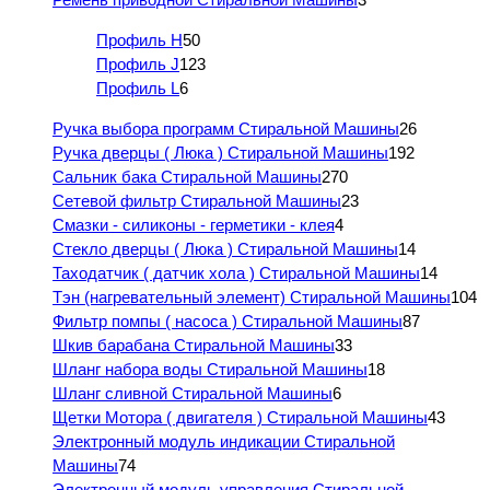
Профиль H
50
Профиль J
123
Профиль L
6
Ручка выбора программ Стиральной Машины
26
Ручка дверцы ( Люка ) Стиральной Машины
192
Сальник бака Стиральной Машины
270
Сетевой фильтр Стиральной Машины
23
Смазки - силиконы - герметики - клея
4
Стекло дверцы ( Люка ) Стиральной Машины
14
Таходатчик ( датчик хола ) Стиральной Машины
14
Тэн (нагревательный элемент) Стиральной Машины
104
Фильтр помпы ( насоса ) Стиральной Машины
87
Шкив барабана Стиральной Машины
33
Шланг набора воды Стиральной Машины
18
Шланг сливной Стиральной Машины
6
Щетки Мотора ( двигателя ) Стиральной Машины
43
Электронный модуль индикации Стиральной
Машины
74
Электронный модуль управления Стиральной