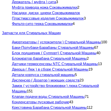
Держатель ( муфта ) сита
3
Муфта привода ножа Соковыжималки
2
Насадки, диски, шнеки Соковыжималок
Пластмассовые изделия Соковыжималок
3
Фильтр-сито терка Соковыжималки
4
Запчасти для Стиральных Машин
Амортизаторы ( успокоители ) Стиральной Машины
100
Баки-Полубаки-Барабаны Стиральной Машины
67
Блок подшипник ( Суппорт) Стиральной Машины
40
Блокиратор барабана Стиральной Машины
2
Датчики-термосенсоры NTC Стиральной Машины
13
Дверца ( Люк ) в сборе Стиральной Машины
19
Детали корпуса стиральной машины
5
Диспенсер ( Дозатор ) моющих средств
23
Замок ( устройство блокировки ) люка Стиральной
Машины
151
Клапан подачи воды Стиральной Машины
71
Конденсаторы пусковые рабочие
43
Крестовина Барабана Стиральной Машины
112