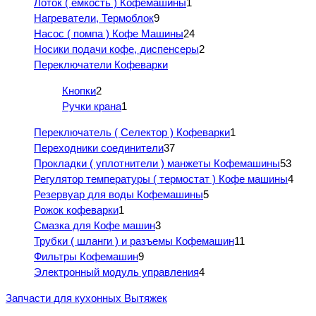
Лоток ( емкость ) Кофемашины
1
Нагреватели, Термоблок
9
Насос ( помпа ) Кофе Машины
24
Носики подачи кофе, диспенсеры
2
Переключатели Кофеварки
Кнопки
2
Ручки крана
1
Переключатель ( Селектор ) Кофеварки
1
Переходники соединители
37
Прокладки ( уплотнители ) манжеты Кофемашины
53
Регулятор температуры ( термостат ) Кофе машины
4
Резервуар для воды Кофемашины
5
Рожок кофеварки
1
Смазка для Кофе машин
3
Трубки ( шланги ) и разъемы Кофемашин
11
Фильтры Кофемашин
9
Электронный модуль управления
4
Запчасти для кухонных Вытяжек