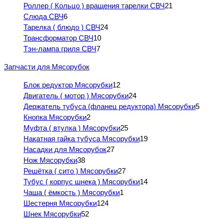
Роллер ( Кольцо ) вращения тарелки СВЧ
21
Слюда СВЧ
6
Тарелка ( блюдо ) СВЧ
24
Трансформатор СВЧ
10
Тэн-лампа гриля СВЧ
7
Запчасти для Мясорубок
Блок редуктор Мясорубки
12
Двигатель ( мотор ) Мясорубки
24
Держатель тубуса (фланец редуктора) Мясорубки
5
Кнопка Мясорубки
2
Муфта ( втулка ) Мясорубки
25
Накатная гайка тубуса Мясорубки
19
Насадки для Мясорубок
27
Нож Мясорубки
38
Решётка ( сито ) Мясорубки
27
Тубус ( корпус шнека ) Мясорубки
14
Чаша ( ёмкость ) Мясорубки
1
Шестерня Мясорубки
124
Шнек Мясорубки
52