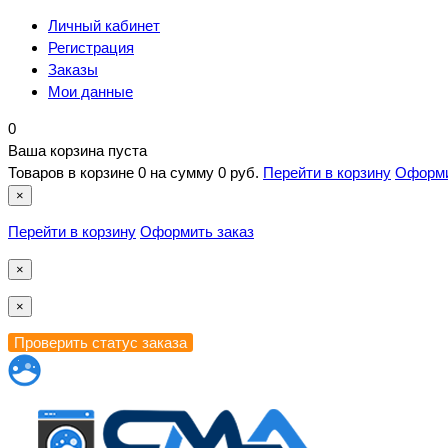
Личный кабинет
Регистрация
Заказы
Мои данные
0
Ваша корзина пуста
Товаров в корзине
0
на сумму
0 руб.
Перейти в корзину
Оформи
×
Перейти в корзину
Оформить заказ
×
×