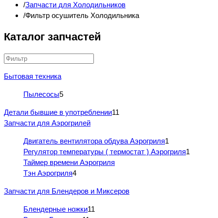
Запчасти для Холодильников
Фильтр осушитель Холодильника
Каталог запчастей
Бытовая техника
Пылесосы
5
Детали бывшие в употреблении
11
Запчасти для Аэрогрилей
Двигатель вентилятора обдува Аэрогриля
1
Регулятор температуры ( термостат ) Аэрогриля
1
Таймер времени Аэрогриля
Тэн Аэрогриля
4
Запчасти для Блендеров и Миксеров
Блендерные ножки
11