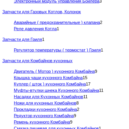
Электронный модуль управления Бойлера
3
Запчасти для Газовых Котлов, Колонок
Аварийные ( предохранительные ) клапана
2
Реле давления Котла
1
Запчасти для Гриля
1
Регулятор температуры ( термостат ) Гриля
1
Запчасти для Комбайнов кухонных
Двигатель ( Мотор ) кухонного Комбайна
9
Крышка чаши кухонного Комбайна
15
Куплер ( шток ) кухонного Комбайна
17
Муфты-втулки шнека Кухонного Комбайна
11
Насадки для Кухонных Комбайнов
11
Ножи для кухонных Комбайнов
8
Прокладки кухонного Комбайна
2
Редуктор кухонного Комбайна
9
Ремень кухонного Комбайна
9
Смазка пищевая для кухонных Комбайнов
1