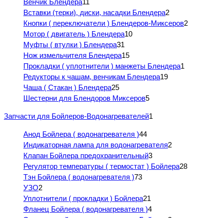
Венчик Блендера
11
Вставки (терки), диски, насадки Блендера
2
Кнопки ( переключатели ) Блендеров-Миксеров
2
Мотор ( двигатель ) Блендера
10
Муфты ( втулки ) Блендера
31
Нож измельчителя Блендера
15
Прокладки ( уплотнители ) манжеты Блендера
1
Редукторы к чашам, венчикам Блендера
19
Чаша ( Стакан ) Блендера
25
Шестерни для Блендоров Миксеров
5
Запчасти для Бойлеров-Водонагревателей
1
Анод Бойлера ( водонагревателя )
44
Индикаторная лампа для водонагревателя
2
Клапан Бойлера предохранительный
3
Регулятор температуры ( термостат ) Бойлера
28
Тэн Бойлера ( водонагревателя )
73
УЗО
2
Уплотнители ( прокладки ) Бойлера
21
Фланец Бойлера ( водонагревателя )
4