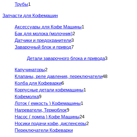
Трубы
1
Запчасти для Кофемашин
Аксессуары для Кофе Машины
1
Бак для молока (молочник)
2
Датчики и предохранители
3
Заварочный блок и привод
7
Детали заварочного блока и привода
3
Капучинаторы
2
Клапаны, реле давления, переключатели
48
Колба для Кофеварки
6
Корпусные детали кофемашины
1
Кофемолка
9
Лоток ( емкость ) Кофемашины
1
Нагреватели, Термоблок
9
Насос ( помпа ) Кофе Машины
24
Носики подачи кофе, диспенсеры
2
Переключатели Кофеварки