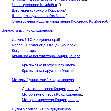
Чаша кухонного Комбайна
13
Шестерня кухонного Комбайна
4
Шпиндель кухонного Комбайна
2
Электронный модуль управления Кухонного Комбайна
6
Запчасти для Кондиционеров
Датчик NTC Кондиционера
9
Клапаны, соленоиды Кондиционера
2
Конденсаторы
4
Крыльчатка вентилятора Кондиционера
Крыльчатка внутреннего блока
1
Крыльчатка наружного блока
5
Моторы ( двигатели ) Кондиционера
Двигатель шторок Кондиционера
3
Мотор вентилятора Кондиционера
1
Мотор компрессор Кондиционера
Пульт управления Кондиционером
5