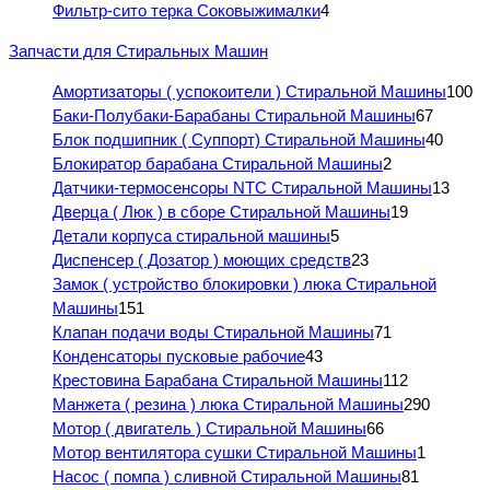
Фильтр-сито терка Соковыжималки
4
Запчасти для Стиральных Машин
Амортизаторы ( успокоители ) Стиральной Машины
100
Баки-Полубаки-Барабаны Стиральной Машины
67
Блок подшипник ( Суппорт) Стиральной Машины
40
Блокиратор барабана Стиральной Машины
2
Датчики-термосенсоры NTC Стиральной Машины
13
Дверца ( Люк ) в сборе Стиральной Машины
19
Детали корпуса стиральной машины
5
Диспенсер ( Дозатор ) моющих средств
23
Замок ( устройство блокировки ) люка Стиральной
Машины
151
Клапан подачи воды Стиральной Машины
71
Конденсаторы пусковые рабочие
43
Крестовина Барабана Стиральной Машины
112
Манжета ( резина ) люка Стиральной Машины
290
Мотор ( двигатель ) Стиральной Машины
66
Мотор вентилятора сушки Стиральной Машины
1
Насос ( помпа ) сливной Стиральной Машины
81