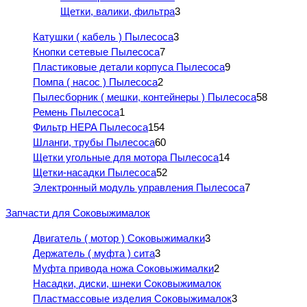
Щетки, валики, фильтра
3
Катушки ( кабель ) Пылесоса
3
Кнопки сетевые Пылесоса
7
Пластиковые детали корпуса Пылесоса
9
Помпа ( насос ) Пылесоса
2
Пылесборник ( мешки, контейнеры ) Пылесоса
58
Ремень Пылесоса
1
Фильтр HEPA Пылесоса
154
Шланги, трубы Пылесоса
60
Щетки угольные для мотора Пылесоса
14
Щетки-насадки Пылесоса
52
Электронный модуль управления Пылесоса
7
Запчасти для Соковыжималок
Двигатель ( мотор ) Соковыжималки
3
Держатель ( муфта ) сита
3
Муфта привода ножа Соковыжималки
2
Насадки, диски, шнеки Соковыжималок
Пластмассовые изделия Соковыжималок
3