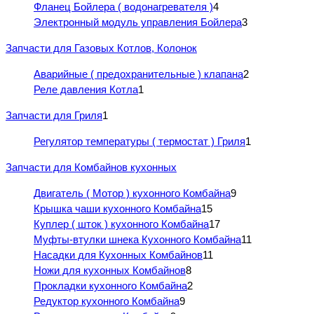
Фланец Бойлера ( водонагревателя )
4
Электронный модуль управления Бойлера
3
Запчасти для Газовых Котлов, Колонок
Аварийные ( предохранительные ) клапана
2
Реле давления Котла
1
Запчасти для Гриля
1
Регулятор температуры ( термостат ) Гриля
1
Запчасти для Комбайнов кухонных
Двигатель ( Мотор ) кухонного Комбайна
9
Крышка чаши кухонного Комбайна
15
Куплер ( шток ) кухонного Комбайна
17
Муфты-втулки шнека Кухонного Комбайна
11
Насадки для Кухонных Комбайнов
11
Ножи для кухонных Комбайнов
8
Прокладки кухонного Комбайна
2
Редуктор кухонного Комбайна
9