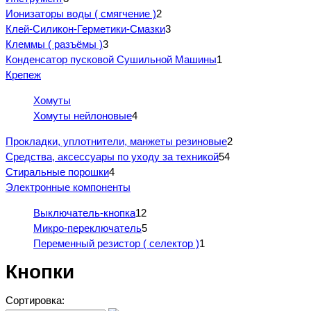
Ионизаторы воды ( смягчение )
2
Клей-Силикон-Герметики-Смазки
3
Клеммы ( разъёмы )
3
Конденсатор пусковой Сушильной Машины
1
Крепеж
Хомуты
Хомуты нейлоновые
4
Прокладки, уплотнители, манжеты резиновые
2
Средства, аксессуары по уходу за техникой
54
Стиральные порошки
4
Электронные компоненты
Выключатель-кнопка
12
Микро-переключатель
5
Переменный резистор ( селектор )
1
Кнопки
Сортировка: