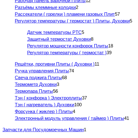
Рабочая панель варочной Плиты
12
Разъёмы клеммные колодки
2
Рассекатели ( горелки ) пламени газовых Плит
57
Регулятор температуры ( термостат ) Плиты, Духовки
5
Датчик температуры PTC
5
Защитный термостат Духовки
8
Регулятор мощности конфорок Плиты
18
Регулятор температуры ( термостат )
39
Решётки, противни Плиты ( Духовки )
11
Ручка управления Плиты
74
Свеча поджига Плиты
68
Термометр Духовки
3
Термопара Плиты
56
Тэн ( конфорка ) Электроплиты
37
Тэн ( нагреватель ) Духовки
100
Форсунка ( жиклер ) Плиты
4
Электронный модуль управления ( таймер ) Плиты
41
Запчасти для Посудомоечных Машин
1