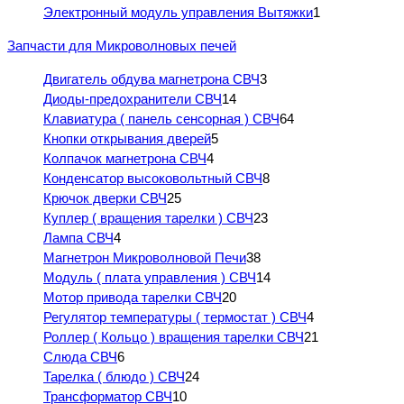
Электронный модуль управления Вытяжки
1
Запчасти для Микроволновых печей
Двигатель обдува магнетрона СВЧ
3
Диоды-предохранители СВЧ
14
Клавиатура ( панель сенсорная ) СВЧ
64
Кнопки открывания дверей
5
Колпачок магнетрона СВЧ
4
Конденсатор высоковольтный СВЧ
8
Крючок дверки СВЧ
25
Куплер ( вращения тарелки ) СВЧ
23
Лампа СВЧ
4
Магнетрон Микроволновой Печи
38
Модуль ( плата управления ) СВЧ
14
Мотор привода тарелки СВЧ
20
Регулятор температуры ( термостат ) СВЧ
4
Роллер ( Кольцо ) вращения тарелки СВЧ
21
Слюда СВЧ
6
Тарелка ( блюдо ) СВЧ
24
Трансформатор СВЧ
10