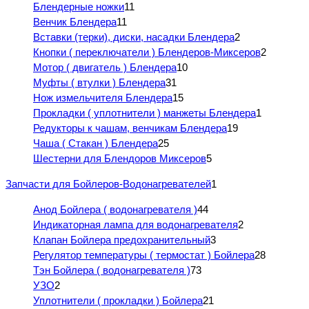
Блендерные ножки
11
Венчик Блендера
11
Вставки (терки), диски, насадки Блендера
2
Кнопки ( переключатели ) Блендеров-Миксеров
2
Мотор ( двигатель ) Блендера
10
Муфты ( втулки ) Блендера
31
Нож измельчителя Блендера
15
Прокладки ( уплотнители ) манжеты Блендера
1
Редукторы к чашам, венчикам Блендера
19
Чаша ( Стакан ) Блендера
25
Шестерни для Блендоров Миксеров
5
Запчасти для Бойлеров-Водонагревателей
1
Анод Бойлера ( водонагревателя )
44
Индикаторная лампа для водонагревателя
2
Клапан Бойлера предохранительный
3
Регулятор температуры ( термостат ) Бойлера
28
Тэн Бойлера ( водонагревателя )
73
УЗО
2
Уплотнители ( прокладки ) Бойлера
21