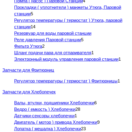
Помпа ( насос ) Паровой Станции
4
Прокладки ( уплотнители ) манжеты Утюга, Паровой
станции
5
Регулятор температуры ( термостат ) Утюга, паровой
станции
14
Резервуар для воды паровой станции
Реле давления Паровой станции
5
Фильтр Утюга
2
Шланг подачи пара для отпаривателя
1
Электронный модуль управления паровой станции
1
Запчасти для Фритюрниц
Регулятор температуры ( термостат ) Фритюрницы
1
Запчасти для Хлебопечек
Валы, втулки, подшипники Хлебопечки
6
Ведро ( емкость ) Хлебопечки
28
Датчики-сенсоры хлебопечки
1
Двигатель ( мотор ) привода Хлебопечки
9
Лопатка ( мешалка ) Хлебопечки
23