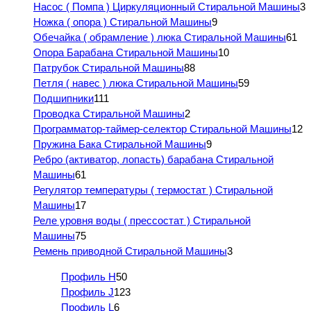
Насос ( Помпа ) Циркуляционный Стиральной Машины
3
Ножка ( опора ) Стиральной Машины
9
Обечайка ( обрамление ) люка Стиральной Машины
61
Опора Барабана Стиральной Машины
10
Патрубок Стиральной Машины
88
Петля ( навес ) люка Стиральной Машины
59
Подшипники
111
Проводка Стиральной Машины
2
Программатор-таймер-селектор Стиральной Машины
12
Пружина Бака Стиральной Машины
9
Ребро (активатор, лопасть) барабана Стиральной
Машины
61
Регулятор температуры ( термостат ) Стиральной
Машины
17
Реле уровня воды ( прессостат ) Стиральной
Машины
75
Ремень приводной Стиральной Машины
3
Профиль H
50
Профиль J
123
Профиль L
6