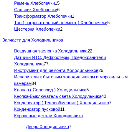
Ремень Хлебопечки
15
Сальник Хлебопечки
6
Трансформатор Хлебопечки
1
Тэн ( нагревательный элемент ) Хлебопечеки
5
Шестерня Хлебопечки
2
Запчасти для Холодильников
Воздушная заслонка Холодильника
22
Датчики NTC, Дефростеры, Предохранители
Холодильника
77
Инструмент для ремонта Холодильников
26
Испарители к бытовым холодильникам и морозильным
камерам
34
Клапан ( Соленоид ) Холодильника
5
Кнопка-Выключатель света Холодильника
40
Конденсатор ( Теплообменник ) Холодильника
7
Конденсатор пусковой
11
Корпусные детали Холодильника
Дверь Холодильника
7