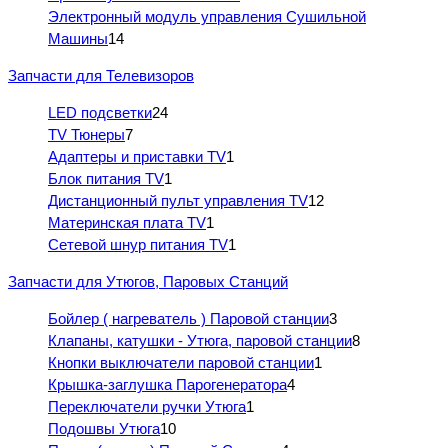
Электронный модуль управления Сушильной
Машины
14
Запчасти для Телевизоров
LED подсветки
24
TV Тюнеры
7
Адаптеры и приставки TV
1
Блок питания TV
1
Дистанционный пульт управления TV
12
Материнская плата TV
1
Сетевой шнур питания TV
1
Запчасти для Утюгов, Паровых Станций
Бойлер ( нагреватель ) Паровой станции
3
Клапаны, катушки - Утюга, паровой станции
8
Кнопки выключатели паровой станции
1
Крышка-заглушка Парогенератора
4
Переключатели ручки Утюга
1
Подошвы Утюга
10