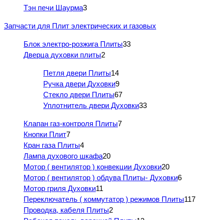
Тэн печи Шаурма
3
Запчасти для Плит электрических и газовых
Блок электро-розжига Плиты
33
Дверца духовки плиты
2
Петля двери Плиты
14
Ручка двери Духовки
9
Стекло двери Плиты
67
Уплотнитель двери Духовки
33
Клапан газ-контроля Плиты
7
Кнопки Плит
7
Кран газа Плиты
4
Лампа духового шкафа
20
Мотор ( вентилятор ) конвекции Духовки
20
Мотор ( вентилятор ) обдува Плиты- Духовки
6
Мотор гриля Духовки
11
Переключатель ( коммутатор ) режимов Плиты
117
Проводка, кабеля Плиты
2