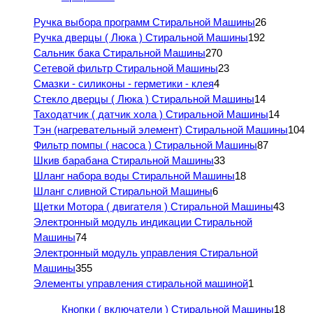
Ручка выбора программ Стиральной Машины
26
Ручка дверцы ( Люка ) Стиральной Машины
192
Сальник бака Стиральной Машины
270
Сетевой фильтр Стиральной Машины
23
Смазки - силиконы - герметики - клея
4
Стекло дверцы ( Люка ) Стиральной Машины
14
Таходатчик ( датчик хола ) Стиральной Машины
14
Тэн (нагревательный элемент) Стиральной Машины
104
Фильтр помпы ( насоса ) Стиральной Машины
87
Шкив барабана Стиральной Машины
33
Шланг набора воды Стиральной Машины
18
Шланг сливной Стиральной Машины
6
Щетки Мотора ( двигателя ) Стиральной Машины
43
Электронный модуль индикации Стиральной
Машины
74
Электронный модуль управления Стиральной
Машины
355
Элементы управления стиральной машиной
1
Кнопки ( включатели ) Стиральной Машины
18