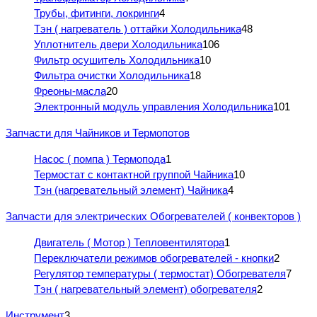
Трубы, фитинги, локринги
4
Тэн ( нагреватель ) оттайки Холодильника
48
Уплотнитель двери Холодильника
106
Фильтр осушитель Холодильника
10
Фильтра очистки Холодильника
18
Фреоны-масла
20
Электронный модуль управления Холодильника
101
Запчасти для Чайников и Термопотов
Насос ( помпа ) Термопода
1
Термостат с контактной группой Чайника
10
Тэн (нагревательный элемент) Чайника
4
Запчасти для электрических Обогревателей ( конвекторов )
Двигатель ( Мотор ) Тепловентилятора
1
Переключатели режимов обогревателей - кнопки
2
Регулятор температуры ( термостат) Обогревателя
7
Тэн ( нагревательный элемент) обогревателя
2
Инструмент
3