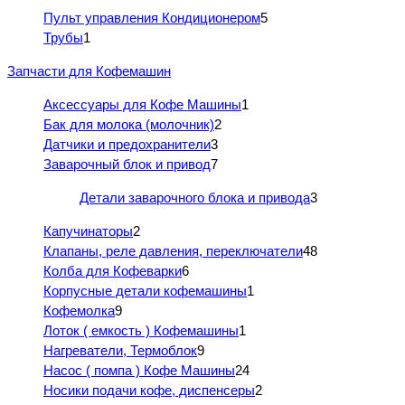
Пульт управления Кондиционером
5
Трубы
1
Запчасти для Кофемашин
Аксессуары для Кофе Машины
1
Бак для молока (молочник)
2
Датчики и предохранители
3
Заварочный блок и привод
7
Детали заварочного блока и привода
3
Капучинаторы
2
Клапаны, реле давления, переключатели
48
Колба для Кофеварки
6
Корпусные детали кофемашины
1
Кофемолка
9
Лоток ( емкость ) Кофемашины
1
Нагреватели, Термоблок
9
Насос ( помпа ) Кофе Машины
24
Носики подачи кофе, диспенсеры
2