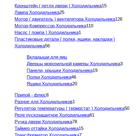
Кронштейн ( петля двери ) Холодильника
15
Лампа Холодильника
25
Мотор ( двигатель ) вентилятора Холодильника
126
Мотор-Компрессор Холодильника
110
Насос ( помпа ) Холодильника
1
Пластиковые детали ( полки, ящики, накладки )
Холодильника
56
Вкладыши для яиц
Дверцы морозильной камеры Холодильника
3
Панели, крышки Холодильника
19
Полки Холодильника
46
Ящики Холодильника
20
Припой - флюс
8
Разное для Холодильников
1
Регулятор температуры ( термостат ) Холодильника
50
Реле пускозащитное Холодильника
61
Ручка двери Холодильника
78
Таймер оттайки Холодильника
15
Трансформатор Холодильника
7