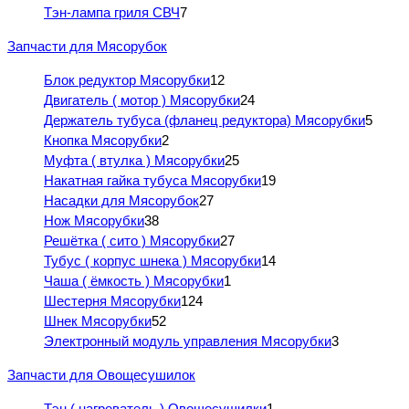
Тэн-лампа гриля СВЧ
7
Запчасти для Мясорубок
Блок редуктор Мясорубки
12
Двигатель ( мотор ) Мясорубки
24
Держатель тубуса (фланец редуктора) Мясорубки
5
Кнопка Мясорубки
2
Муфта ( втулка ) Мясорубки
25
Накатная гайка тубуса Мясорубки
19
Насадки для Мясорубок
27
Нож Мясорубки
38
Решётка ( сито ) Мясорубки
27
Тубус ( корпус шнека ) Мясорубки
14
Чаша ( ёмкость ) Мясорубки
1
Шестерня Мясорубки
124
Шнек Мясорубки
52
Электронный модуль управления Мясорубки
3
Запчасти для Овощесушилок
Тэн ( нагреватель ) Овощесушилки
1