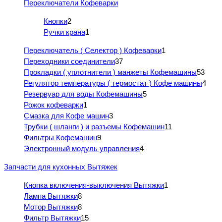
Переключатели Кофеварки
Кнопки
2
Ручки крана
1
Переключатель ( Селектор ) Кофеварки
1
Переходники соединители
37
Прокладки ( уплотнители ) манжеты Кофемашины
53
Регулятор температуры ( термостат ) Кофе машины
4
Резервуар для воды Кофемашины
5
Рожок кофеварки
1
Смазка для Кофе машин
3
Трубки ( шланги ) и разъемы Кофемашин
11
Фильтры Кофемашин
9
Электронный модуль управления
4
Запчасти для кухонных Вытяжек
Кнопка включения-выключения Вытяжки
1
Лампа Вытяжки
8
Мотор Вытяжки
8
Фильтр Вытяжки
15