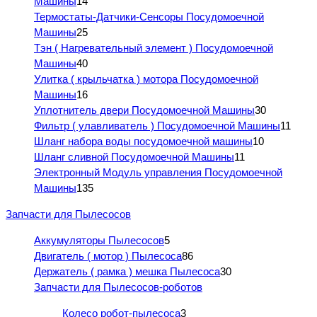
Машины
14
Термостаты-Датчики-Сенсоры Посудомоечной
Машины
25
Тэн ( Нагревательный элемент ) Посудомоечной
Машины
40
Улитка ( крыльчатка ) мотора Посудомоечной
Машины
16
Уплотнитель двери Посудомоечной Машины
30
Фильтр ( улавливатель ) Посудомоечной Машины
11
Шланг набора воды посудомоечной машины
10
Шланг сливной Посудомоечной Машины
11
Электронный Модуль управления Посудомоечной
Машины
135
Запчасти для Пылесосов
Аккумуляторы Пылесосов
5
Двигатель ( мотор ) Пылесоса
86
Держатель ( рамка ) мешка Пылесоса
30
Запчасти для Пылесосов-роботов
Колесо робот-пылесоса
3