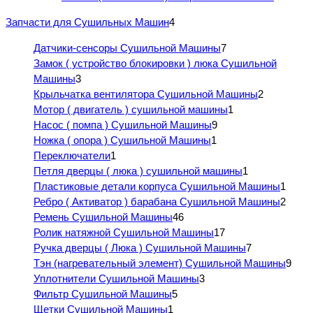
Запчасти для Сушильных Машин
4
Датчики-сенсоры Сушильной Машины
7
Замок ( устройство блокировки ) люка Сушильной
Машины
3
Крыльчатка вентилятора Сушильной Машины
2
Мотор ( двигатель ) сушильной машины
1
Насос ( помпа ) Сушильной Машины
9
Ножка ( опора ) Сушильной Машины
1
Переключатели
1
Петля дверцы ( люка ) сушильной машины
1
Пластиковые детали корпуса Сушильной Машины
1
Ребро ( Активатор ) барабана Сушильной Машины
2
Ремень Сушильной Машины
46
Ролик натяжной Сушильной Машины
17
Ручка дверцы ( Люка ) Сушильной Машины
7
Тэн (нагревательный элемент) Сушильной Машины
9
Уплотнители Сушильной Машины
3
Фильтр Сушильной Машины
5
Щетки Сушильной Машины
1