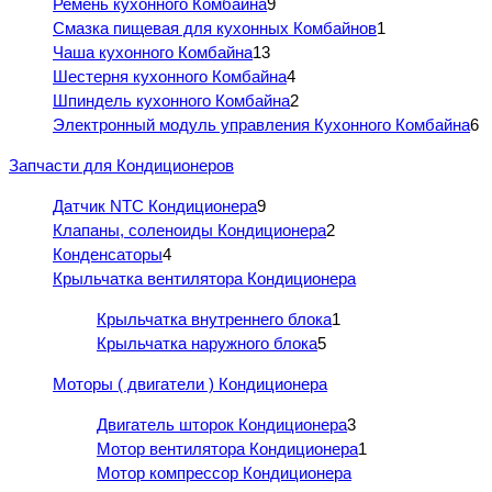
Ремень кухонного Комбайна
9
Смазка пищевая для кухонных Комбайнов
1
Чаша кухонного Комбайна
13
Шестерня кухонного Комбайна
4
Шпиндель кухонного Комбайна
2
Электронный модуль управления Кухонного Комбайна
6
Запчасти для Кондиционеров
Датчик NTC Кондиционера
9
Клапаны, соленоиды Кондиционера
2
Конденсаторы
4
Крыльчатка вентилятора Кондиционера
Крыльчатка внутреннего блока
1
Крыльчатка наружного блока
5
Моторы ( двигатели ) Кондиционера
Двигатель шторок Кондиционера
3
Мотор вентилятора Кондиционера
1
Мотор компрессор Кондиционера