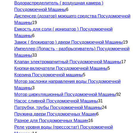
Водораспределитель ( воздушная камера )
Посудомоечной Машины
6
Диспенсер (дозатор) моющего средства Посудомоечной
Машины
19
Емкость для соли ( ионизатор ) Посудомоечной
Машины
6
Замок ( блокиратор ) двери Посудомоечной Машины
19
Импеллер (Лопасть - разбрызгиватель) Посудомоечной
Машины
33
Клапан электромагнитный Посудомоечной Машины
17
Кнопки-включатели Посудомоечной Машины
5
Корзина Посудомоечной машины
5
Мотор заслонки направления воды Посудомоечной
Машины
3
Мотор циркуляционный Посудомоечной Машины
92
Насос сливной Посудомоечной Машины
31
Патрубки, трубы Посудомоечной Машины
24
Пружина двери Посудомоечных Машин
6
Разное для Посудомоечных Машин
16
Реле уровня воды (прессостат) Посудомоечной