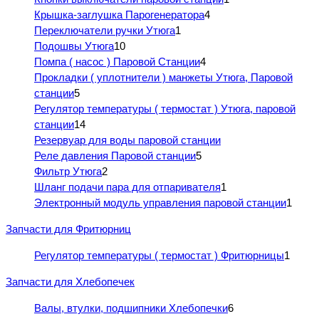
Крышка-заглушка Парогенератора
4
Переключатели ручки Утюга
1
Подошвы Утюга
10
Помпа ( насос ) Паровой Станции
4
Прокладки ( уплотнители ) манжеты Утюга, Паровой
станции
5
Регулятор температуры ( термостат ) Утюга, паровой
станции
14
Резервуар для воды паровой станции
Реле давления Паровой станции
5
Фильтр Утюга
2
Шланг подачи пара для отпаривателя
1
Электронный модуль управления паровой станции
1
Запчасти для Фритюрниц
Регулятор температуры ( термостат ) Фритюрницы
1
Запчасти для Хлебопечек
Валы, втулки, подшипники Хлебопечки
6