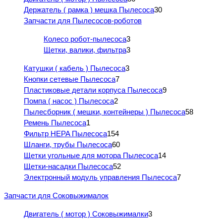
Держатель ( рамка ) мешка Пылесоса
30
Запчасти для Пылесосов-роботов
Колесо робот-пылесоса
3
Щетки, валики, фильтра
3
Катушки ( кабель ) Пылесоса
3
Кнопки сетевые Пылесоса
7
Пластиковые детали корпуса Пылесоса
9
Помпа ( насос ) Пылесоса
2
Пылесборник ( мешки, контейнеры ) Пылесоса
58
Ремень Пылесоса
1
Фильтр HEPA Пылесоса
154
Шланги, трубы Пылесоса
60
Щетки угольные для мотора Пылесоса
14
Щетки-насадки Пылесоса
52
Электронный модуль управления Пылесоса
7
Запчасти для Соковыжималок
Двигатель ( мотор ) Соковыжималки
3