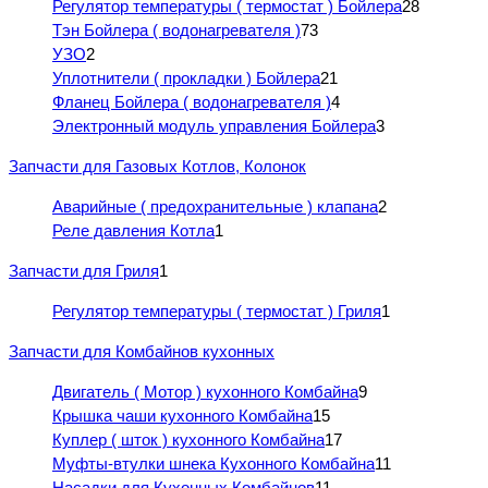
Регулятор температуры ( термостат ) Бойлера
28
Тэн Бойлера ( водонагревателя )
73
УЗО
2
Уплотнители ( прокладки ) Бойлера
21
Фланец Бойлера ( водонагревателя )
4
Электронный модуль управления Бойлера
3
Запчасти для Газовых Котлов, Колонок
Аварийные ( предохранительные ) клапана
2
Реле давления Котла
1
Запчасти для Гриля
1
Регулятор температуры ( термостат ) Гриля
1
Запчасти для Комбайнов кухонных
Двигатель ( Мотор ) кухонного Комбайна
9
Крышка чаши кухонного Комбайна
15
Куплер ( шток ) кухонного Комбайна
17
Муфты-втулки шнека Кухонного Комбайна
11
Насадки для Кухонных Комбайнов
11