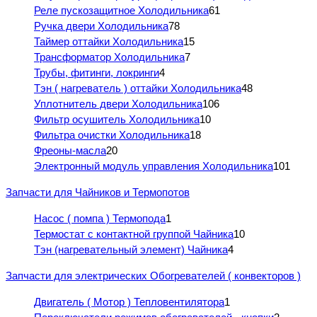
Реле пускозащитное Холодильника
61
Ручка двери Холодильника
78
Таймер оттайки Холодильника
15
Трансформатор Холодильника
7
Трубы, фитинги, локринги
4
Тэн ( нагреватель ) оттайки Холодильника
48
Уплотнитель двери Холодильника
106
Фильтр осушитель Холодильника
10
Фильтра очистки Холодильника
18
Фреоны-масла
20
Электронный модуль управления Холодильника
101
Запчасти для Чайников и Термопотов
Насос ( помпа ) Термопода
1
Термостат с контактной группой Чайника
10
Тэн (нагревательный элемент) Чайника
4
Запчасти для электрических Обогревателей ( конвекторов )
Двигатель ( Мотор ) Тепловентилятора
1