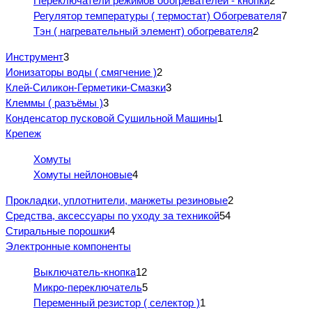
Переключатели режимов обогревателей - кнопки
2
Регулятор температуры ( термостат) Обогревателя
7
Тэн ( нагревательный элемент) обогревателя
2
Инструмент
3
Ионизаторы воды ( смягчение )
2
Клей-Силикон-Герметики-Смазки
3
Клеммы ( разъёмы )
3
Конденсатор пусковой Сушильной Машины
1
Крепеж
Хомуты
Хомуты нейлоновые
4
Прокладки, уплотнители, манжеты резиновые
2
Средства, аксессуары по уходу за техникой
54
Стиральные порошки
4
Электронные компоненты
Выключатель-кнопка
12
Микро-переключатель
5
Переменный резистор ( селектор )
1