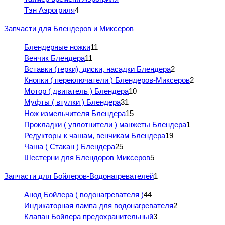
Тэн Аэрогриля
4
Запчасти для Блендеров и Миксеров
Блендерные ножки
11
Венчик Блендера
11
Вставки (терки), диски, насадки Блендера
2
Кнопки ( переключатели ) Блендеров-Миксеров
2
Мотор ( двигатель ) Блендера
10
Муфты ( втулки ) Блендера
31
Нож измельчителя Блендера
15
Прокладки ( уплотнители ) манжеты Блендера
1
Редукторы к чашам, венчикам Блендера
19
Чаша ( Стакан ) Блендера
25
Шестерни для Блендоров Миксеров
5
Запчасти для Бойлеров-Водонагревателей
1
Анод Бойлера ( водонагревателя )
44
Индикаторная лампа для водонагревателя
2
Клапан Бойлера предохранительный
3