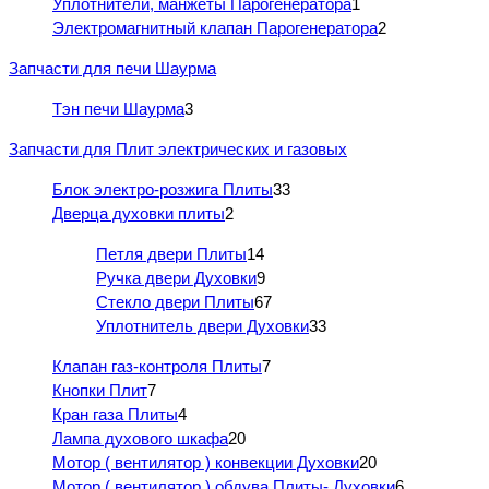
Уплотнители, манжеты Парогенератора
1
Электромагнитный клапан Парогенератора
2
Запчасти для печи Шаурма
Тэн печи Шаурма
3
Запчасти для Плит электрических и газовых
Блок электро-розжига Плиты
33
Дверца духовки плиты
2
Петля двери Плиты
14
Ручка двери Духовки
9
Стекло двери Плиты
67
Уплотнитель двери Духовки
33
Клапан газ-контроля Плиты
7
Кнопки Плит
7
Кран газа Плиты
4
Лампа духового шкафа
20
Мотор ( вентилятор ) конвекции Духовки
20
Мотор ( вентилятор ) обдува Плиты- Духовки
6