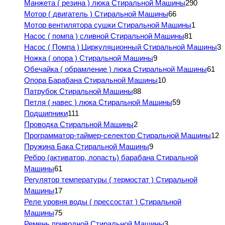
Манжета ( резина ) люка Стиральной Машины
290
Мотор ( двигатель ) Стиральной Машины
66
Мотор вентилятора сушки Стиральной Машины
1
Насос ( помпа ) сливной Стиральной Машины
81
Насос ( Помпа ) Циркуляционный Стиральной Машины
3
Ножка ( опора ) Стиральной Машины
9
Обечайка ( обрамление ) люка Стиральной Машины
61
Опора Барабана Стиральной Машины
10
Патрубок Стиральной Машины
88
Петля ( навес ) люка Стиральной Машины
59
Подшипники
111
Проводка Стиральной Машины
2
Программатор-таймер-селектор Стиральной Машины
12
Пружина Бака Стиральной Машины
9
Ребро (активатор, лопасть) барабана Стиральной
Машины
61
Регулятор температуры ( термостат ) Стиральной
Машины
17
Реле уровня воды ( прессостат ) Стиральной
Машины
75
Ремень приводной Стиральной Машины
3