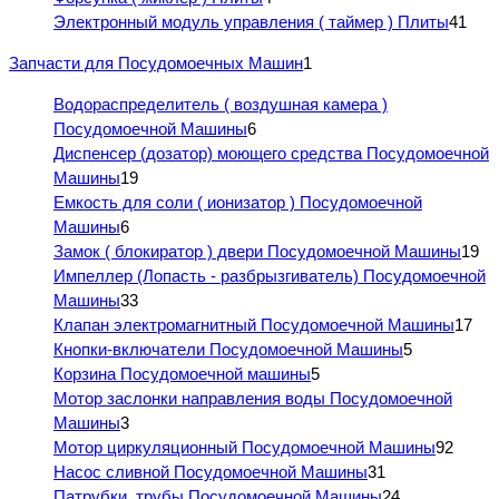
Электронный модуль управления ( таймер ) Плиты
41
Запчасти для Посудомоечных Машин
1
Водораспределитель ( воздушная камера )
Посудомоечной Машины
6
Диспенсер (дозатор) моющего средства Посудомоечной
Машины
19
Емкость для соли ( ионизатор ) Посудомоечной
Машины
6
Замок ( блокиратор ) двери Посудомоечной Машины
19
Импеллер (Лопасть - разбрызгиватель) Посудомоечной
Машины
33
Клапан электромагнитный Посудомоечной Машины
17
Кнопки-включатели Посудомоечной Машины
5
Корзина Посудомоечной машины
5
Мотор заслонки направления воды Посудомоечной
Машины
3
Мотор циркуляционный Посудомоечной Машины
92
Насос сливной Посудомоечной Машины
31
Патрубки, трубы Посудомоечной Машины
24