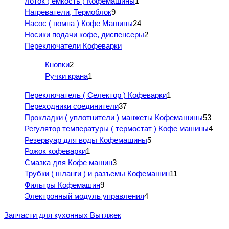
Лоток ( емкость ) Кофемашины
1
Нагреватели, Термоблок
9
Насос ( помпа ) Кофе Машины
24
Носики подачи кофе, диспенсеры
2
Переключатели Кофеварки
Кнопки
2
Ручки крана
1
Переключатель ( Селектор ) Кофеварки
1
Переходники соединители
37
Прокладки ( уплотнители ) манжеты Кофемашины
53
Регулятор температуры ( термостат ) Кофе машины
4
Резервуар для воды Кофемашины
5
Рожок кофеварки
1
Смазка для Кофе машин
3
Трубки ( шланги ) и разъемы Кофемашин
11
Фильтры Кофемашин
9
Электронный модуль управления
4
Запчасти для кухонных Вытяжек