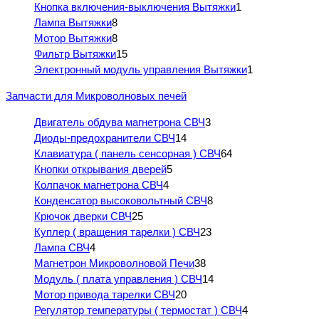
Кнопка включения-выключения Вытяжки
1
Лампа Вытяжки
8
Мотор Вытяжки
8
Фильтр Вытяжки
15
Электронный модуль управления Вытяжки
1
Запчасти для Микроволновых печей
Двигатель обдува магнетрона СВЧ
3
Диоды-предохранители СВЧ
14
Клавиатура ( панель сенсорная ) СВЧ
64
Кнопки открывания дверей
5
Колпачок магнетрона СВЧ
4
Конденсатор высоковольтный СВЧ
8
Крючок дверки СВЧ
25
Куплер ( вращения тарелки ) СВЧ
23
Лампа СВЧ
4
Магнетрон Микроволновой Печи
38
Модуль ( плата управления ) СВЧ
14
Мотор привода тарелки СВЧ
20
Регулятор температуры ( термостат ) СВЧ
4