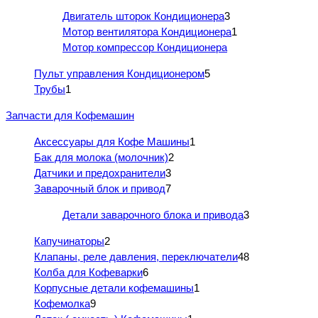
Двигатель шторок Кондиционера
3
Мотор вентилятора Кондиционера
1
Мотор компрессор Кондиционера
Пульт управления Кондиционером
5
Трубы
1
Запчасти для Кофемашин
Аксессуары для Кофе Машины
1
Бак для молока (молочник)
2
Датчики и предохранители
3
Заварочный блок и привод
7
Детали заварочного блока и привода
3
Капучинаторы
2
Клапаны, реле давления, переключатели
48
Колба для Кофеварки
6
Корпусные детали кофемашины
1
Кофемолка
9