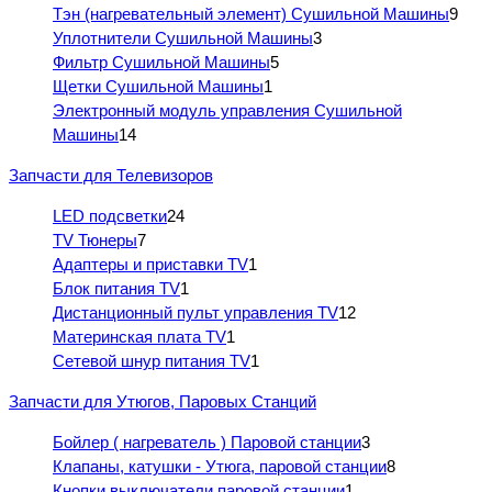
Тэн (нагревательный элемент) Сушильной Машины
9
Уплотнители Сушильной Машины
3
Фильтр Сушильной Машины
5
Щетки Сушильной Машины
1
Электронный модуль управления Сушильной
Машины
14
Запчасти для Телевизоров
LED подсветки
24
TV Тюнеры
7
Адаптеры и приставки TV
1
Блок питания TV
1
Дистанционный пульт управления TV
12
Материнская плата TV
1
Сетевой шнур питания TV
1
Запчасти для Утюгов, Паровых Станций
Бойлер ( нагреватель ) Паровой станции
3
Клапаны, катушки - Утюга, паровой станции
8
Кнопки выключатели паровой станции
1