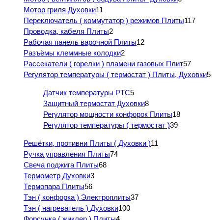
Мотор гриля Духовки
11
Переключатель ( коммутатор ) режимов Плиты
117
Проводка, кабеля Плиты
2
Рабочая панель варочной Плиты
12
Разъёмы клеммные колодки
2
Рассекатели ( горелки ) пламени газовых Плит
57
Регулятор температуры ( термостат ) Плиты, Духовки
5
Датчик температуры PTC
5
Защитный термостат Духовки
8
Регулятор мощности конфорок Плиты
18
Регулятор температуры ( термостат )
39
Решётки, противни Плиты ( Духовки )
11
Ручка управления Плиты
74
Свеча поджига Плиты
68
Термометр Духовки
3
Термопара Плиты
56
Тэн ( конфорка ) Электроплиты
37
Тэн ( нагреватель ) Духовки
100
Форсунка ( жиклер ) Плиты
4