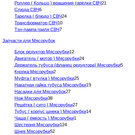
Роллер ( Кольцо ) вращения тарелки СВЧ
21
Слюда СВЧ
6
Тарелка ( блюдо ) СВЧ
24
Трансформатор СВЧ
10
Тэн-лампа гриля СВЧ
7
Запчасти для Мясорубок
Блок редуктор Мясорубки
12
Двигатель ( мотор ) Мясорубки
24
Держатель тубуса (фланец редуктора) Мясорубки
5
Кнопка Мясорубки
2
Муфта ( втулка ) Мясорубки
25
Накатная гайка тубуса Мясорубки
19
Насадки для Мясорубок
27
Нож Мясорубки
38
Решётка ( сито ) Мясорубки
27
Тубус ( корпус шнека ) Мясорубки
14
Чаша ( ёмкость ) Мясорубки
1
Шестерня Мясорубки
124
Шнек Мясорубки
52