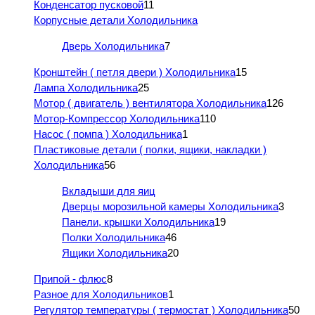
Конденсатор пусковой
11
Корпусные детали Холодильника
Дверь Холодильника
7
Кронштейн ( петля двери ) Холодильника
15
Лампа Холодильника
25
Мотор ( двигатель ) вентилятора Холодильника
126
Мотор-Компрессор Холодильника
110
Насос ( помпа ) Холодильника
1
Пластиковые детали ( полки, ящики, накладки )
Холодильника
56
Вкладыши для яиц
Дверцы морозильной камеры Холодильника
3
Панели, крышки Холодильника
19
Полки Холодильника
46
Ящики Холодильника
20
Припой - флюс
8
Разное для Холодильников
1
Регулятор температуры ( термостат ) Холодильника
50