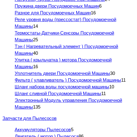
Пружина двери Посудомоечных Машин
6
Разное для Посудомоечных Машин
16
Реле уровня воды (прессостат) Посудомоечной
Машины
14
Термостаты-Датчики-Сенсоры Посудомоечной
Машины
25
Тэн ( Нагревательный элемент ) Посудомоечной
Машины
40
Улитка ( крыльчатка ) мотора Посудомоечной
Машины
16
Уплотнитель двери Посудомоечной Машины
30
Фильтр ( улавливатель ) Посудомоечной Машины
11
Шланг набора воды посудомоечной машины
10
Шланг сливной Посудомоечной Машины
11
Электронный Модуль управления Посудомоечной
Машины
135
Запчасти для Пылесосов
Аккумуляторы Пылесосов
5
Двигатель ( мотор ) Пылесоса
86