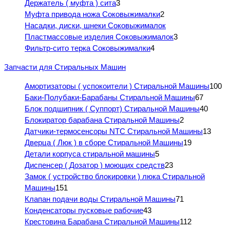
Держатель ( муфта ) сита
3
Муфта привода ножа Соковыжималки
2
Насадки, диски, шнеки Соковыжималок
Пластмассовые изделия Соковыжималок
3
Фильтр-сито терка Соковыжималки
4
Запчасти для Стиральных Машин
Амортизаторы ( успокоители ) Стиральной Машины
100
Баки-Полубаки-Барабаны Стиральной Машины
67
Блок подшипник ( Суппорт) Стиральной Машины
40
Блокиратор барабана Стиральной Машины
2
Датчики-термосенсоры NTC Стиральной Машины
13
Дверца ( Люк ) в сборе Стиральной Машины
19
Детали корпуса стиральной машины
5
Диспенсер ( Дозатор ) моющих средств
23
Замок ( устройство блокировки ) люка Стиральной
Машины
151
Клапан подачи воды Стиральной Машины
71
Конденсаторы пусковые рабочие
43
Крестовина Барабана Стиральной Машины
112