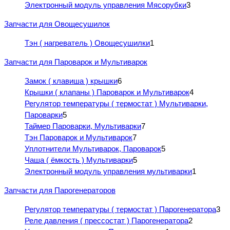
Электронный модуль управления Мясорубки
3
Запчасти для Овощесушилок
Тэн ( нагреватель ) Овощесушилки
1
Запчасти для Пароварок и Мультиварок
Замок ( клавиша ) крышки
6
Крышки ( клапаны ) Пароварок и Мультиварок
4
Регулятор температуры ( термостат ) Мультиварки,
Пароварки
5
Таймер Пароварки, Мультиварки
7
Тэн Пароварок и Мультиварок
7
Уплотнители Мультиварок, Пароварок
5
Чаша ( ёмкость ) Мультиварки
5
Электронный модуль управления мультиварки
1
Запчасти для Парогенераторов
Регулятор температуры ( термостат ) Парогенератора
3
Реле давления ( прессостат ) Парогенератора
2