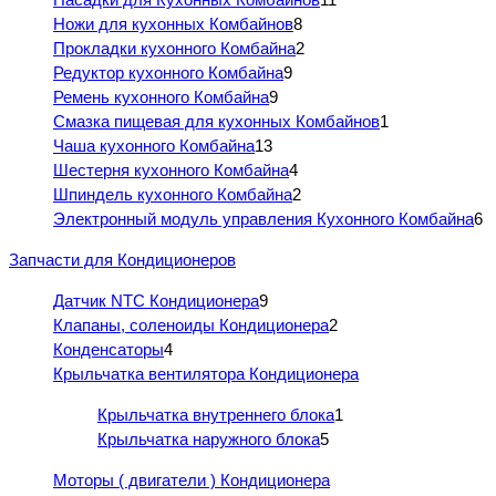
Ножи для кухонных Комбайнов
8
Прокладки кухонного Комбайна
2
Редуктор кухонного Комбайна
9
Ремень кухонного Комбайна
9
Смазка пищевая для кухонных Комбайнов
1
Чаша кухонного Комбайна
13
Шестерня кухонного Комбайна
4
Шпиндель кухонного Комбайна
2
Электронный модуль управления Кухонного Комбайна
6
Запчасти для Кондиционеров
Датчик NTC Кондиционера
9
Клапаны, соленоиды Кондиционера
2
Конденсаторы
4
Крыльчатка вентилятора Кондиционера
Крыльчатка внутреннего блока
1
Крыльчатка наружного блока
5
Моторы ( двигатели ) Кондиционера