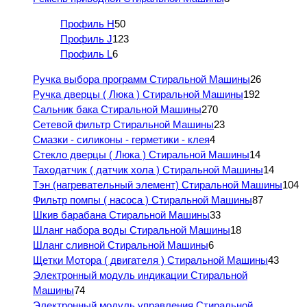
Профиль H
50
Профиль J
123
Профиль L
6
Ручка выбора программ Стиральной Машины
26
Ручка дверцы ( Люка ) Стиральной Машины
192
Сальник бака Стиральной Машины
270
Сетевой фильтр Стиральной Машины
23
Смазки - силиконы - герметики - клея
4
Стекло дверцы ( Люка ) Стиральной Машины
14
Таходатчик ( датчик хола ) Стиральной Машины
14
Тэн (нагревательный элемент) Стиральной Машины
104
Фильтр помпы ( насоса ) Стиральной Машины
87
Шкив барабана Стиральной Машины
33
Шланг набора воды Стиральной Машины
18
Шланг сливной Стиральной Машины
6
Щетки Мотора ( двигателя ) Стиральной Машины
43
Электронный модуль индикации Стиральной
Машины
74
Электронный модуль управления Стиральной