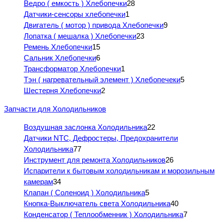
Ведро ( емкость ) Хлебопечки
28
Датчики-сенсоры хлебопечки
1
Двигатель ( мотор ) привода Хлебопечки
9
Лопатка ( мешалка ) Хлебопечки
23
Ремень Хлебопечки
15
Сальник Хлебопечки
6
Трансформатор Хлебопечки
1
Тэн ( нагревательный элемент ) Хлебопечеки
5
Шестерня Хлебопечки
2
Запчасти для Холодильников
Воздушная заслонка Холодильника
22
Датчики NTC, Дефростеры, Предохранители
Холодильника
77
Инструмент для ремонта Холодильников
26
Испарители к бытовым холодильникам и морозильным
камерам
34
Клапан ( Соленоид ) Холодильника
5
Кнопка-Выключатель света Холодильника
40
Конденсатор ( Теплообменник ) Холодильника
7