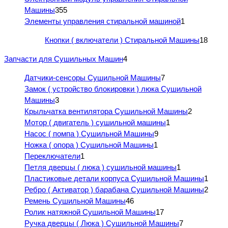
Машины
355
Элементы управления стиральной машиной
1
Кнопки ( включатели ) Стиральной Машины
18
Запчасти для Сушильных Машин
4
Датчики-сенсоры Сушильной Машины
7
Замок ( устройство блокировки ) люка Сушильной
Машины
3
Крыльчатка вентилятора Сушильной Машины
2
Мотор ( двигатель ) сушильной машины
1
Насос ( помпа ) Сушильной Машины
9
Ножка ( опора ) Сушильной Машины
1
Переключатели
1
Петля дверцы ( люка ) сушильной машины
1
Пластиковые детали корпуса Сушильной Машины
1
Ребро ( Активатор ) барабана Сушильной Машины
2
Ремень Сушильной Машины
46
Ролик натяжной Сушильной Машины
17
Ручка дверцы ( Люка ) Сушильной Машины
7