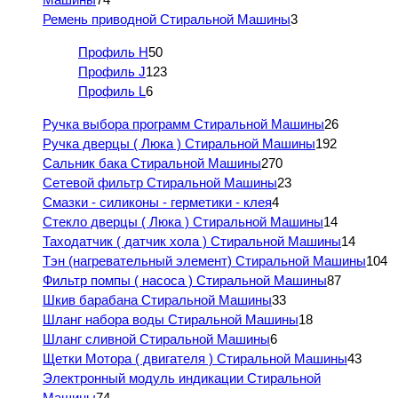
Ремень приводной Стиральной Машины
3
Профиль H
50
Профиль J
123
Профиль L
6
Ручка выбора программ Стиральной Машины
26
Ручка дверцы ( Люка ) Стиральной Машины
192
Сальник бака Стиральной Машины
270
Сетевой фильтр Стиральной Машины
23
Смазки - силиконы - герметики - клея
4
Стекло дверцы ( Люка ) Стиральной Машины
14
Таходатчик ( датчик хола ) Стиральной Машины
14
Тэн (нагревательный элемент) Стиральной Машины
104
Фильтр помпы ( насоса ) Стиральной Машины
87
Шкив барабана Стиральной Машины
33
Шланг набора воды Стиральной Машины
18
Шланг сливной Стиральной Машины
6
Щетки Мотора ( двигателя ) Стиральной Машины
43
Электронный модуль индикации Стиральной
Машины
74