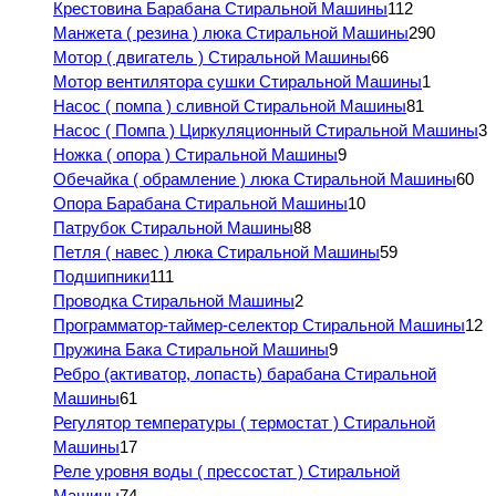
Крестовина Барабана Стиральной Машины
112
Манжета ( резина ) люка Стиральной Машины
290
Мотор ( двигатель ) Стиральной Машины
66
Мотор вентилятора сушки Стиральной Машины
1
Насос ( помпа ) сливной Стиральной Машины
81
Насос ( Помпа ) Циркуляционный Стиральной Машины
3
Ножка ( опора ) Стиральной Машины
9
Обечайка ( обрамление ) люка Стиральной Машины
60
Опора Барабана Стиральной Машины
10
Патрубок Стиральной Машины
88
Петля ( навес ) люка Стиральной Машины
59
Подшипники
111
Проводка Стиральной Машины
2
Программатор-таймер-селектор Стиральной Машины
12
Пружина Бака Стиральной Машины
9
Ребро (активатор, лопасть) барабана Стиральной
Машины
61
Регулятор температуры ( термостат ) Стиральной
Машины
17
Реле уровня воды ( прессостат ) Стиральной
Машины
74