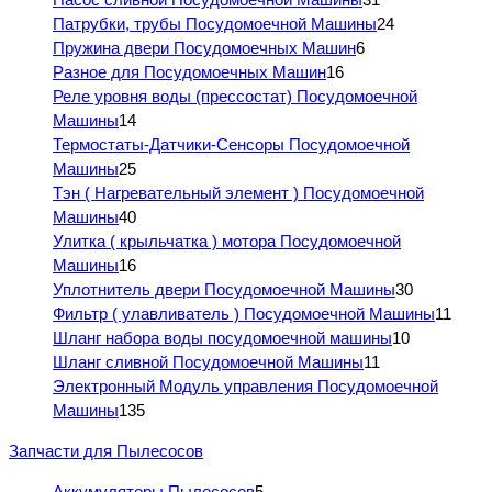
Патрубки, трубы Посудомоечной Машины
24
Пружина двери Посудомоечных Машин
6
Разное для Посудомоечных Машин
16
Реле уровня воды (прессостат) Посудомоечной
Машины
14
Термостаты-Датчики-Сенсоры Посудомоечной
Машины
25
Тэн ( Нагревательный элемент ) Посудомоечной
Машины
40
Улитка ( крыльчатка ) мотора Посудомоечной
Машины
16
Уплотнитель двери Посудомоечной Машины
30
Фильтр ( улавливатель ) Посудомоечной Машины
11
Шланг набора воды посудомоечной машины
10
Шланг сливной Посудомоечной Машины
11
Электронный Модуль управления Посудомоечной
Машины
135
Запчасти для Пылесосов
Аккумуляторы Пылесосов
5