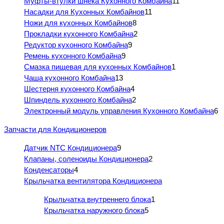
Муфты-втулки шнека Кухонного Комбайна
11
Насадки для Кухонных Комбайнов
11
Ножи для кухонных Комбайнов
8
Прокладки кухонного Комбайна
2
Редуктор кухонного Комбайна
9
Ремень кухонного Комбайна
9
Смазка пищевая для кухонных Комбайнов
1
Чаша кухонного Комбайна
13
Шестерня кухонного Комбайна
4
Шпиндель кухонного Комбайна
2
Электронный модуль управления Кухонного Комбайна
6
Запчасти для Кондиционеров
Датчик NTC Кондиционера
9
Клапаны, соленоиды Кондиционера
2
Конденсаторы
4
Крыльчатка вентилятора Кондиционера
Крыльчатка внутреннего блока
1
Крыльчатка наружного блока
5