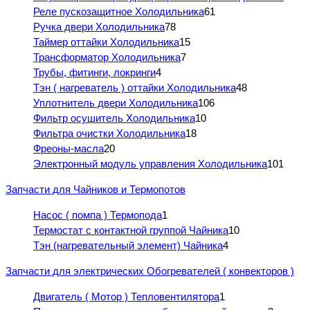
Реле пускозащитное Холодильника
61
Ручка двери Холодильника
78
Таймер оттайки Холодильника
15
Трансформатор Холодильника
7
Трубы, фитинги, локринги
4
Тэн ( нагреватель ) оттайки Холодильника
48
Уплотнитель двери Холодильника
106
Фильтр осушитель Холодильника
10
Фильтра очистки Холодильника
18
Фреоны-масла
20
Электронный модуль управления Холодильника
101
Запчасти для Чайников и Термопотов
Насос ( помпа ) Термопода
1
Термостат с контактной группой Чайника
10
Тэн (нагревательный элемент) Чайника
4
Запчасти для электрических Обогревателей ( конвекторов )
Двигатель ( Мотор ) Тепловентилятора
1