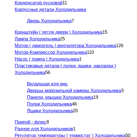
Конденсатор пусковой
11
Корпусные детали Холодильника
Дверь Холодильника
7
Кронштейн ( петля двери ) Холодильника
15
Лампа Холодильника
25
Мотор ( двигатель ) вентилятора Холодильника
126
Мотор-Компрессор Холодильника
110
Насос ( помпа ) Холодильника
1
Пластиковые детали ( полки, ящики, накладки )
Холодильника
56
Вкладыши для яиц
Дверцы морозильной камеры Холодильника
3
Панели, крышки Холодильника
19
Полки Холодильника
46
Ящики Холодильника
20
Припой - флюс
8
Разное для Холодильников
1
Регулятор температуры ( термостат ) Холодильника
50