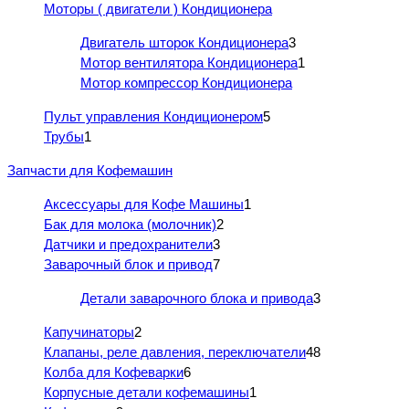
Моторы ( двигатели ) Кондиционера
Двигатель шторок Кондиционера
3
Мотор вентилятора Кондиционера
1
Мотор компрессор Кондиционера
Пульт управления Кондиционером
5
Трубы
1
Запчасти для Кофемашин
Аксессуары для Кофе Машины
1
Бак для молока (молочник)
2
Датчики и предохранители
3
Заварочный блок и привод
7
Детали заварочного блока и привода
3
Капучинаторы
2
Клапаны, реле давления, переключатели
48
Колба для Кофеварки
6
Корпусные детали кофемашины
1