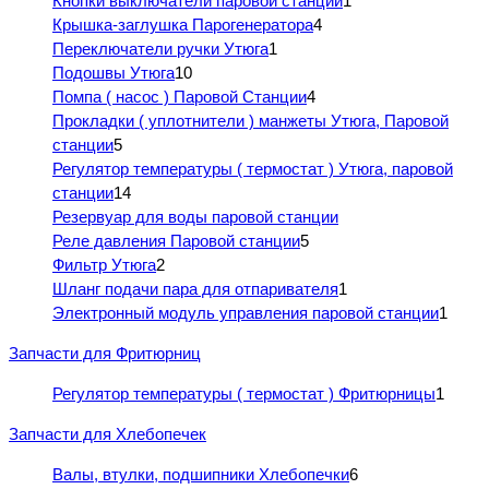
Кнопки выключатели паровой станции
1
Крышка-заглушка Парогенератора
4
Переключатели ручки Утюга
1
Подошвы Утюга
10
Помпа ( насос ) Паровой Станции
4
Прокладки ( уплотнители ) манжеты Утюга, Паровой
станции
5
Регулятор температуры ( термостат ) Утюга, паровой
станции
14
Резервуар для воды паровой станции
Реле давления Паровой станции
5
Фильтр Утюга
2
Шланг подачи пара для отпаривателя
1
Электронный модуль управления паровой станции
1
Запчасти для Фритюрниц
Регулятор температуры ( термостат ) Фритюрницы
1
Запчасти для Хлебопечек
Валы, втулки, подшипники Хлебопечки
6