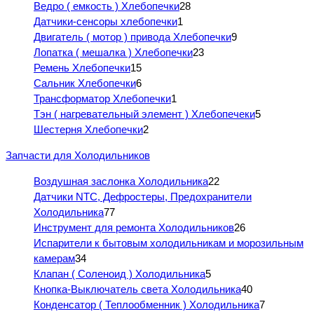
Ведро ( емкость ) Хлебопечки
28
Датчики-сенсоры хлебопечки
1
Двигатель ( мотор ) привода Хлебопечки
9
Лопатка ( мешалка ) Хлебопечки
23
Ремень Хлебопечки
15
Сальник Хлебопечки
6
Трансформатор Хлебопечки
1
Тэн ( нагревательный элемент ) Хлебопечеки
5
Шестерня Хлебопечки
2
Запчасти для Холодильников
Воздушная заслонка Холодильника
22
Датчики NTC, Дефростеры, Предохранители
Холодильника
77
Инструмент для ремонта Холодильников
26
Испарители к бытовым холодильникам и морозильным
камерам
34
Клапан ( Соленоид ) Холодильника
5
Кнопка-Выключатель света Холодильника
40
Конденсатор ( Теплообменник ) Холодильника
7