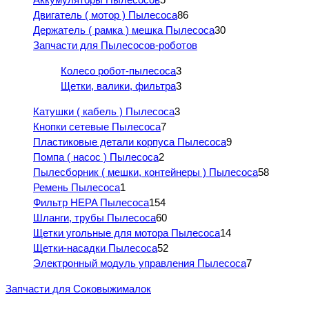
Двигатель ( мотор ) Пылесоса
86
Держатель ( рамка ) мешка Пылесоса
30
Запчасти для Пылесосов-роботов
Колесо робот-пылесоса
3
Щетки, валики, фильтра
3
Катушки ( кабель ) Пылесоса
3
Кнопки сетевые Пылесоса
7
Пластиковые детали корпуса Пылесоса
9
Помпа ( насос ) Пылесоса
2
Пылесборник ( мешки, контейнеры ) Пылесоса
58
Ремень Пылесоса
1
Фильтр HEPA Пылесоса
154
Шланги, трубы Пылесоса
60
Щетки угольные для мотора Пылесоса
14
Щетки-насадки Пылесоса
52
Электронный модуль управления Пылесоса
7
Запчасти для Соковыжималок