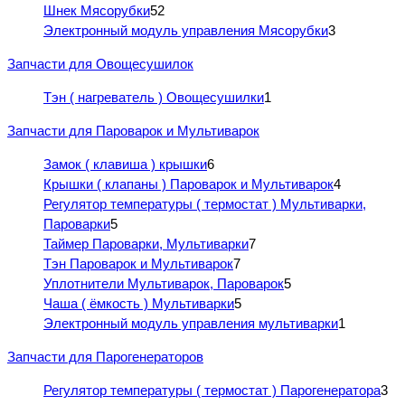
Шнек Мясорубки
52
Электронный модуль управления Мясорубки
3
Запчасти для Овощесушилок
Тэн ( нагреватель ) Овощесушилки
1
Запчасти для Пароварок и Мультиварок
Замок ( клавиша ) крышки
6
Крышки ( клапаны ) Пароварок и Мультиварок
4
Регулятор температуры ( термостат ) Мультиварки,
Пароварки
5
Таймер Пароварки, Мультиварки
7
Тэн Пароварок и Мультиварок
7
Уплотнители Мультиварок, Пароварок
5
Чаша ( ёмкость ) Мультиварки
5
Электронный модуль управления мультиварки
1
Запчасти для Парогенераторов
Регулятор температуры ( термостат ) Парогенератора
3