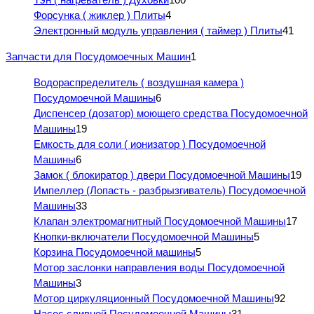
Форсунка ( жиклер ) Плиты
4
Электронный модуль управления ( таймер ) Плиты
41
Запчасти для Посудомоечных Машин
1
Водораспределитель ( воздушная камера )
Посудомоечной Машины
6
Диспенсер (дозатор) моющего средства Посудомоечной
Машины
19
Емкость для соли ( ионизатор ) Посудомоечной
Машины
6
Замок ( блокиратор ) двери Посудомоечной Машины
19
Импеллер (Лопасть - разбрызгиватель) Посудомоечной
Машины
33
Клапан электромагнитный Посудомоечной Машины
17
Кнопки-включатели Посудомоечной Машины
5
Корзина Посудомоечной машины
5
Мотор заслонки направления воды Посудомоечной
Машины
3
Мотор циркуляционный Посудомоечной Машины
92
Насос сливной Посудомоечной Машины
31