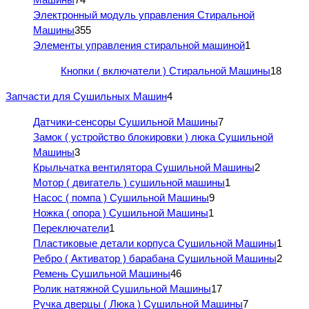
Электронный модуль управления Стиральной
Машины
355
Элементы управления стиральной машиной
1
Кнопки ( включатели ) Стиральной Машины
18
Запчасти для Сушильных Машин
4
Датчики-сенсоры Сушильной Машины
7
Замок ( устройство блокировки ) люка Сушильной
Машины
3
Крыльчатка вентилятора Сушильной Машины
2
Мотор ( двигатель ) сушильной машины
1
Насос ( помпа ) Сушильной Машины
9
Ножка ( опора ) Сушильной Машины
1
Переключатели
1
Пластиковые детали корпуса Сушильной Машины
1
Ребро ( Активатор ) барабана Сушильной Машины
2
Ремень Сушильной Машины
46
Ролик натяжной Сушильной Машины
17
Ручка дверцы ( Люка ) Сушильной Машины
7