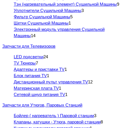
Тэн (нагревательный элемент) Сушильной Машины
9
Уплотнители Сушильной Машины
3
Фильтр Сушильной Машины
5
Щетки Сушильной Машины
1
Электронный модуль управления Сушильной
Машины
14
Запчасти для Телевизоров
LED подсветки
24
TV Тюнеры
7
Адаптеры и приставки TV
1
Блок питания TV
1
Дистанционный пульт управления TV
12
Материнская плата TV
1
Сетевой шнур питания TV
1
Запчасти для Утюгов, Паровых Станций
Бойлер ( нагреватель ) Паровой станции
3
Клапаны, катушки - Утюга, паровой станции
8