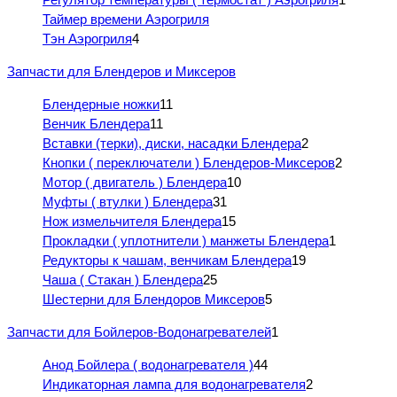
Таймер времени Аэрогриля
Тэн Аэрогриля
4
Запчасти для Блендеров и Миксеров
Блендерные ножки
11
Венчик Блендера
11
Вставки (терки), диски, насадки Блендера
2
Кнопки ( переключатели ) Блендеров-Миксеров
2
Мотор ( двигатель ) Блендера
10
Муфты ( втулки ) Блендера
31
Нож измельчителя Блендера
15
Прокладки ( уплотнители ) манжеты Блендера
1
Редукторы к чашам, венчикам Блендера
19
Чаша ( Стакан ) Блендера
25
Шестерни для Блендоров Миксеров
5
Запчасти для Бойлеров-Водонагревателей
1
Анод Бойлера ( водонагревателя )
44
Индикаторная лампа для водонагревателя
2