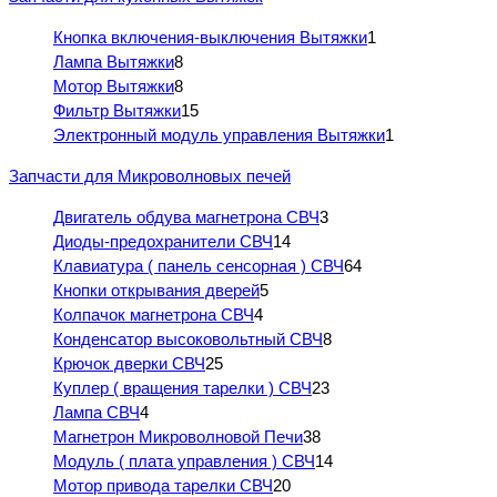
Кнопка включения-выключения Вытяжки
1
Лампа Вытяжки
8
Мотор Вытяжки
8
Фильтр Вытяжки
15
Электронный модуль управления Вытяжки
1
Запчасти для Микроволновых печей
Двигатель обдува магнетрона СВЧ
3
Диоды-предохранители СВЧ
14
Клавиатура ( панель сенсорная ) СВЧ
64
Кнопки открывания дверей
5
Колпачок магнетрона СВЧ
4
Конденсатор высоковольтный СВЧ
8
Крючок дверки СВЧ
25
Куплер ( вращения тарелки ) СВЧ
23
Лампа СВЧ
4
Магнетрон Микроволновой Печи
38
Модуль ( плата управления ) СВЧ
14
Мотор привода тарелки СВЧ
20