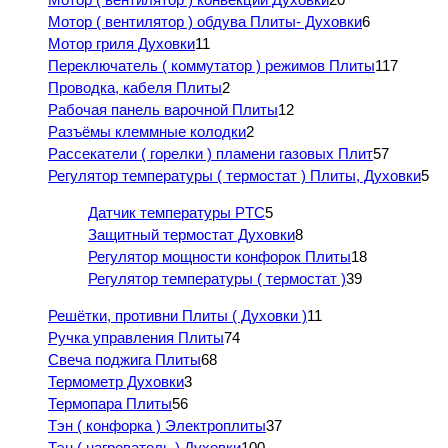
Мотор ( вентилятор ) обдува Плиты- Духовки
6
Мотор гриля Духовки
11
Переключатель ( коммутатор ) режимов Плиты
117
Проводка, кабеля Плиты
2
Рабочая панель варочной Плиты
12
Разъёмы клеммные колодки
2
Рассекатели ( горелки ) пламени газовых Плит
57
Регулятор температуры ( термостат ) Плиты, Духовки
5
Датчик температуры PTC
5
Защитный термостат Духовки
8
Регулятор мощности конфорок Плиты
18
Регулятор температуры ( термостат )
39
Решётки, противни Плиты ( Духовки )
11
Ручка управления Плиты
74
Свеча поджига Плиты
68
Термометр Духовки
3
Термопара Плиты
56
Тэн ( конфорка ) Электроплиты
37
Тэн ( нагреватель ) Духовки
100