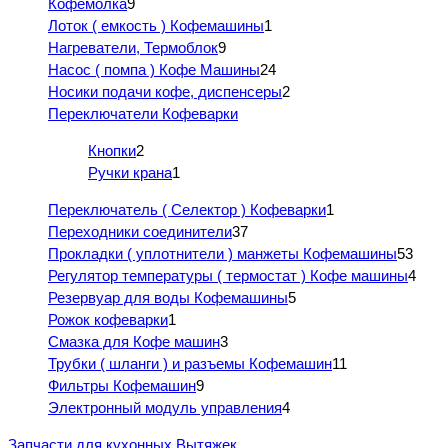
Кофемолка
9
Лоток ( емкость ) Кофемашины
1
Нагреватели, Термоблок
9
Насос ( помпа ) Кофе Машины
24
Носики подачи кофе, диспенсеры
2
Переключатели Кофеварки
Кнопки
2
Ручки крана
1
Переключатель ( Селектор ) Кофеварки
1
Переходники соединители
37
Прокладки ( уплотнители ) манжеты Кофемашины
53
Регулятор температуры ( термостат ) Кофе машины
4
Резервуар для воды Кофемашины
5
Рожок кофеварки
1
Смазка для Кофе машин
3
Трубки ( шланги ) и разъемы Кофемашин
11
Фильтры Кофемашин
9
Электронный модуль управления
4
Запчасти для кухонных Вытяжек