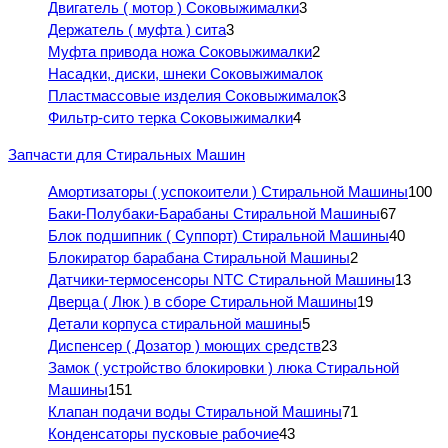
Двигатель ( мотор ) Соковыжималки
3
Держатель ( муфта ) сита
3
Муфта привода ножа Соковыжималки
2
Насадки, диски, шнеки Соковыжималок
Пластмассовые изделия Соковыжималок
3
Фильтр-сито терка Соковыжималки
4
Запчасти для Стиральных Машин
Амортизаторы ( успокоители ) Стиральной Машины
100
Баки-Полубаки-Барабаны Стиральной Машины
67
Блок подшипник ( Суппорт) Стиральной Машины
40
Блокиратор барабана Стиральной Машины
2
Датчики-термосенсоры NTC Стиральной Машины
13
Дверца ( Люк ) в сборе Стиральной Машины
19
Детали корпуса стиральной машины
5
Диспенсер ( Дозатор ) моющих средств
23
Замок ( устройство блокировки ) люка Стиральной
Машины
151
Клапан подачи воды Стиральной Машины
71
Конденсаторы пусковые рабочие
43