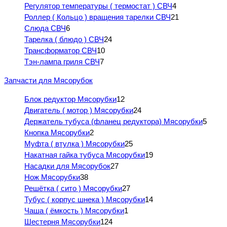
Регулятор температуры ( термостат ) СВЧ
4
Роллер ( Кольцо ) вращения тарелки СВЧ
21
Слюда СВЧ
6
Тарелка ( блюдо ) СВЧ
24
Трансформатор СВЧ
10
Тэн-лампа гриля СВЧ
7
Запчасти для Мясорубок
Блок редуктор Мясорубки
12
Двигатель ( мотор ) Мясорубки
24
Держатель тубуса (фланец редуктора) Мясорубки
5
Кнопка Мясорубки
2
Муфта ( втулка ) Мясорубки
25
Накатная гайка тубуса Мясорубки
19
Насадки для Мясорубок
27
Нож Мясорубки
38
Решётка ( сито ) Мясорубки
27
Тубус ( корпус шнека ) Мясорубки
14
Чаша ( ёмкость ) Мясорубки
1
Шестерня Мясорубки
124