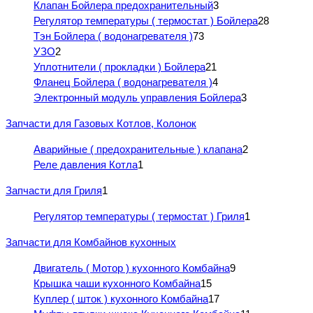
Клапан Бойлера предохранительный
3
Регулятор температуры ( термостат ) Бойлера
28
Тэн Бойлера ( водонагревателя )
73
УЗО
2
Уплотнители ( прокладки ) Бойлера
21
Фланец Бойлера ( водонагревателя )
4
Электронный модуль управления Бойлера
3
Запчасти для Газовых Котлов, Колонок
Аварийные ( предохранительные ) клапана
2
Реле давления Котла
1
Запчасти для Гриля
1
Регулятор температуры ( термостат ) Гриля
1
Запчасти для Комбайнов кухонных
Двигатель ( Мотор ) кухонного Комбайна
9
Крышка чаши кухонного Комбайна
15
Куплер ( шток ) кухонного Комбайна
17