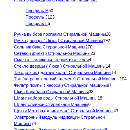
Профиль H
50
Профиль J
123
Профиль L
6
Ручка выбора программ Стиральной Машины
26
Ручка дверцы ( Люка ) Стиральной Машины
192
Сальник бака Стиральной Машины
270
Сетевой фильтр Стиральной Машины
23
Смазки - силиконы - герметики - клея
4
Стекло дверцы ( Люка ) Стиральной Машины
14
Таходатчик ( датчик хола ) Стиральной Машины
14
Тэн (нагревательный элемент) Стиральной Машины
104
Фильтр помпы ( насоса ) Стиральной Машины
87
Шкив барабана Стиральной Машины
33
Шланг набора воды Стиральной Машины
18
Шланг сливной Стиральной Машины
6
Щетки Мотора ( двигателя ) Стиральной Машины
43
Электронный модуль индикации Стиральной
Машины
74
Электронный модуль управления Стиральной