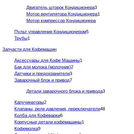
Двигатель шторок Кондиционера
3
Мотор вентилятора Кондиционера
1
Мотор компрессор Кондиционера
Пульт управления Кондиционером
5
Трубы
1
Запчасти для Кофемашин
Аксессуары для Кофе Машины
1
Бак для молока (молочник)
2
Датчики и предохранители
3
Заварочный блок и привод
7
Детали заварочного блока и привода
3
Капучинаторы
2
Клапаны, реле давления, переключатели
48
Колба для Кофеварки
6
Корпусные детали кофемашины
1
Кофемолка
9