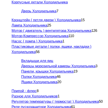
Корпусные детали Холодильника
Дверь Холодильника
7
Кронштейн ( петля двери ) Холодильника
15
Лампа Холодильника
25
Мотор ( двигатель ) вентилятора Холодильника
126
Мотор-Компрессор Холодильника
110
Насос ( помпа ) Холодильника
1
Пластиковые детали ( полки, ящики, накладки )
Холодильника
56
Вкладыши для яиц
Дверцы морозильной камеры Холодильника
3
Панели, крышки Холодильника
19
Полки Холодильника
46
Ящики Холодильника
20
Припой - флюс
8
Разное для Холодильников
1
Регулятор температуры ( термостат ) Холодильника
50
Реле пускозащитное Холодильника
61