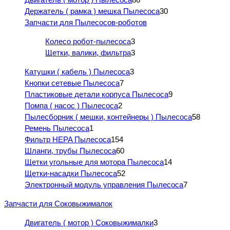
Держатель ( рамка ) мешка Пылесоса
30
Запчасти для Пылесосов-роботов
Колесо робот-пылесоса
3
Щетки, валики, фильтра
3
Катушки ( кабель ) Пылесоса
3
Кнопки сетевые Пылесоса
7
Пластиковые детали корпуса Пылесоса
9
Помпа ( насос ) Пылесоса
2
Пылесборник ( мешки, контейнеры ) Пылесоса
58
Ремень Пылесоса
1
Фильтр HEPA Пылесоса
154
Шланги, трубы Пылесоса
60
Щетки угольные для мотора Пылесоса
14
Щетки-насадки Пылесоса
52
Электронный модуль управления Пылесоса
7
Запчасти для Соковыжималок
Двигатель ( мотор ) Соковыжималки
3