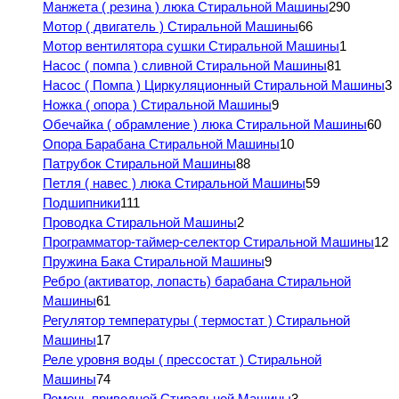
Манжета ( резина ) люка Стиральной Машины
290
Мотор ( двигатель ) Стиральной Машины
66
Мотор вентилятора сушки Стиральной Машины
1
Насос ( помпа ) сливной Стиральной Машины
81
Насос ( Помпа ) Циркуляционный Стиральной Машины
3
Ножка ( опора ) Стиральной Машины
9
Обечайка ( обрамление ) люка Стиральной Машины
60
Опора Барабана Стиральной Машины
10
Патрубок Стиральной Машины
88
Петля ( навес ) люка Стиральной Машины
59
Подшипники
111
Проводка Стиральной Машины
2
Программатор-таймер-селектор Стиральной Машины
12
Пружина Бака Стиральной Машины
9
Ребро (активатор, лопасть) барабана Стиральной
Машины
61
Регулятор температуры ( термостат ) Стиральной
Машины
17
Реле уровня воды ( прессостат ) Стиральной
Машины
74
Ремень приводной Стиральной Машины
3