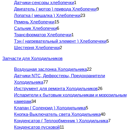
Датчики-сенсоры хлебопечки
1
Двигатель ( мотор ) привода Хлебопечки
9
Лопатка ( мешалка ) Хлебопечки
23
Ремень Хлебопечки
15
Сальник Хлебопечки
6
Трансформатор Хлебопечки
1
Тэн ( нагревательный элемент ) Хлебопечеки
5
Шестерня Хлебопечки
2
Запчасти для Холодильников
Воздушная заслонка Холодильника
22
Датчики NTC, Дефростеры, Предохранители
Холодильника
77
Инструмент для ремонта Холодильников
26
Испарители к бытовым холодильникам и морозильным
камерам
34
Клапан ( Соленоид ) Холодильника
5
Кнопка-Выключатель света Холодильника
40
Конденсатор ( Теплообменник ) Холодильника
7
Конденсатор пусковой
11