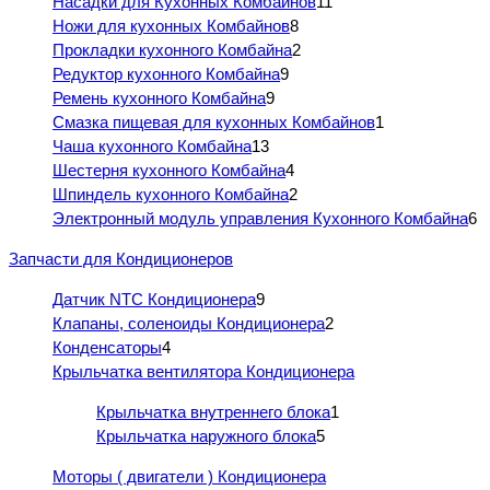
Насадки для Кухонных Комбайнов
11
Ножи для кухонных Комбайнов
8
Прокладки кухонного Комбайна
2
Редуктор кухонного Комбайна
9
Ремень кухонного Комбайна
9
Смазка пищевая для кухонных Комбайнов
1
Чаша кухонного Комбайна
13
Шестерня кухонного Комбайна
4
Шпиндель кухонного Комбайна
2
Электронный модуль управления Кухонного Комбайна
6
Запчасти для Кондиционеров
Датчик NTC Кондиционера
9
Клапаны, соленоиды Кондиционера
2
Конденсаторы
4
Крыльчатка вентилятора Кондиционера
Крыльчатка внутреннего блока
1
Крыльчатка наружного блока
5
Моторы ( двигатели ) Кондиционера