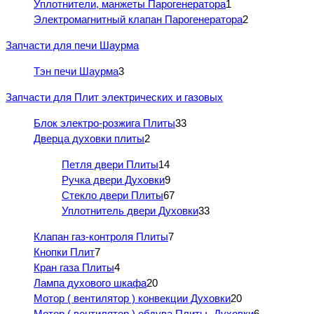
Уплотнители, манжеты Парогенератора
1
Электромагнитный клапан Парогенератора
2
Запчасти для печи Шаурма
Тэн печи Шаурма
3
Запчасти для Плит электрических и газовых
Блок электро-розжига Плиты
33
Дверца духовки плиты
2
Петля двери Плиты
14
Ручка двери Духовки
9
Стекло двери Плиты
67
Уплотнитель двери Духовки
33
Клапан газ-контроля Плиты
7
Кнопки Плит
7
Кран газа Плиты
4
Лампа духового шкафа
20
Мотор ( вентилятор ) конвекции Духовки
20
Мотор ( вентилятор ) обдува Плиты- Духовки
6