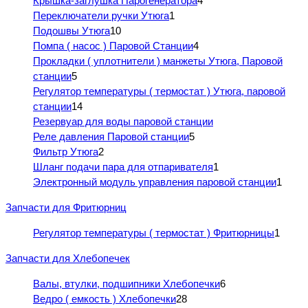
Крышка-заглушка Парогенератора
4
Переключатели ручки Утюга
1
Подошвы Утюга
10
Помпа ( насос ) Паровой Станции
4
Прокладки ( уплотнители ) манжеты Утюга, Паровой
станции
5
Регулятор температуры ( термостат ) Утюга, паровой
станции
14
Резервуар для воды паровой станции
Реле давления Паровой станции
5
Фильтр Утюга
2
Шланг подачи пара для отпаривателя
1
Электронный модуль управления паровой станции
1
Запчасти для Фритюрниц
Регулятор температуры ( термостат ) Фритюрницы
1
Запчасти для Хлебопечек
Валы, втулки, подшипники Хлебопечки
6
Ведро ( емкость ) Хлебопечки
28