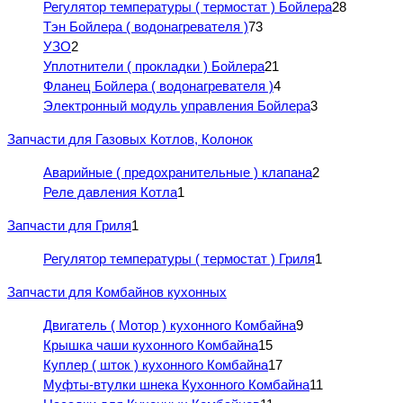
Регулятор температуры ( термостат ) Бойлера
28
Тэн Бойлера ( водонагревателя )
73
УЗО
2
Уплотнители ( прокладки ) Бойлера
21
Фланец Бойлера ( водонагревателя )
4
Электронный модуль управления Бойлера
3
Запчасти для Газовых Котлов, Колонок
Аварийные ( предохранительные ) клапана
2
Реле давления Котла
1
Запчасти для Гриля
1
Регулятор температуры ( термостат ) Гриля
1
Запчасти для Комбайнов кухонных
Двигатель ( Мотор ) кухонного Комбайна
9
Крышка чаши кухонного Комбайна
15
Куплер ( шток ) кухонного Комбайна
17
Муфты-втулки шнека Кухонного Комбайна
11