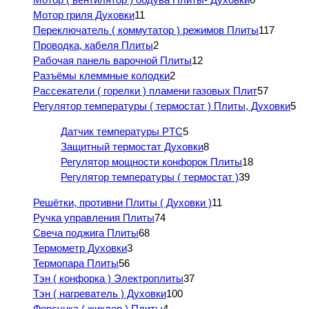
Мотор гриля Духовки
11
Переключатель ( коммутатор ) режимов Плиты
117
Проводка, кабеля Плиты
2
Рабочая панель варочной Плиты
12
Разъёмы клеммные колодки
2
Рассекатели ( горелки ) пламени газовых Плит
57
Регулятор температуры ( термостат ) Плиты, Духовки
5
Датчик температуры PTC
5
Защитный термостат Духовки
8
Регулятор мощности конфорок Плиты
18
Регулятор температуры ( термостат )
39
Решётки, противни Плиты ( Духовки )
11
Ручка управления Плиты
74
Свеча поджига Плиты
68
Термометр Духовки
3
Термопара Плиты
56
Тэн ( конфорка ) Электроплиты
37
Тэн ( нагреватель ) Духовки
100
Форсунка ( жиклер ) Плиты
4