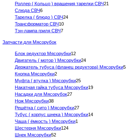
Роллер ( Кольцо ) вращения тарелки СВЧ
21
Слюда СВЧ
6
Тарелка ( блюдо ) СВЧ
24
Трансформатор СВЧ
10
Тэн-лампа гриля СВЧ
7
Запчасти для Мясорубок
Блок редуктор Мясорубки
12
Двигатель ( мотор ) Мясорубки
24
Держатель тубуса (фланец редуктора) Мясорубки
5
Кнопка Мясорубки
2
Муфта ( втулка ) Мясорубки
25
Накатная гайка тубуса Мясорубки
19
Насадки для Мясорубок
27
Нож Мясорубки
38
Решётка ( сито ) Мясорубки
27
Тубус ( корпус шнека ) Мясорубки
14
Чаша ( ёмкость ) Мясорубки
1
Шестерня Мясорубки
124
Шнек Мясорубки
52