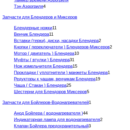
Тэн Аэрогриля
4
Запчасти для Блендеров и Миксеров
Блендерные ножки
11
Венчик Блендера
11
Вставки (терки), диски, насадки Блендера
2
Кнопки ( переключатели ) Блендеров-Миксеров
2
Мотор ( двигатель ) Блендера
10
Муфты ( втулки ) Блендера
31
Нож измельчителя Блендера
15
Прокладки ( уплотнители ) манжеты Блендера
1
Редукторы к чашам, венчикам Блендера
19
Чаша ( Стакан ) Блендера
25
Шестерни для Блендоров Миксеров
5
Запчасти для Бойлеров-Водонагревателей
1
Анод Бойлера ( водонагревателя )
44
Индикаторная лампа для водонагревателя
2
Клапан Бойлера предохранительный
3