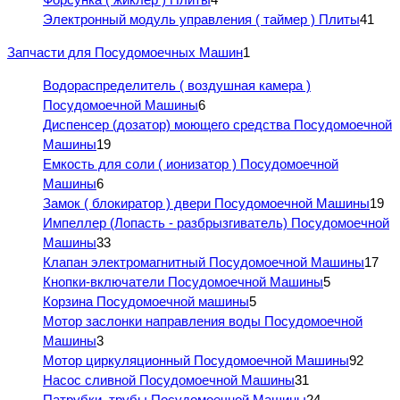
Электронный модуль управления ( таймер ) Плиты
41
Запчасти для Посудомоечных Машин
1
Водораспределитель ( воздушная камера )
Посудомоечной Машины
6
Диспенсер (дозатор) моющего средства Посудомоечной
Машины
19
Емкость для соли ( ионизатор ) Посудомоечной
Машины
6
Замок ( блокиратор ) двери Посудомоечной Машины
19
Импеллер (Лопасть - разбрызгиватель) Посудомоечной
Машины
33
Клапан электромагнитный Посудомоечной Машины
17
Кнопки-включатели Посудомоечной Машины
5
Корзина Посудомоечной машины
5
Мотор заслонки направления воды Посудомоечной
Машины
3
Мотор циркуляционный Посудомоечной Машины
92
Насос сливной Посудомоечной Машины
31
Патрубки, трубы Посудомоечной Машины
24