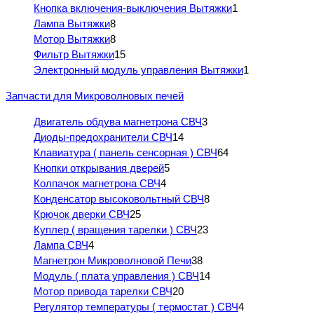
Кнопка включения-выключения Вытяжки
1
Лампа Вытяжки
8
Мотор Вытяжки
8
Фильтр Вытяжки
15
Электронный модуль управления Вытяжки
1
Запчасти для Микроволновых печей
Двигатель обдува магнетрона СВЧ
3
Диоды-предохранители СВЧ
14
Клавиатура ( панель сенсорная ) СВЧ
64
Кнопки открывания дверей
5
Колпачок магнетрона СВЧ
4
Конденсатор высоковольтный СВЧ
8
Крючок дверки СВЧ
25
Куплер ( вращения тарелки ) СВЧ
23
Лампа СВЧ
4
Магнетрон Микроволновой Печи
38
Модуль ( плата управления ) СВЧ
14
Мотор привода тарелки СВЧ
20
Регулятор температуры ( термостат ) СВЧ
4