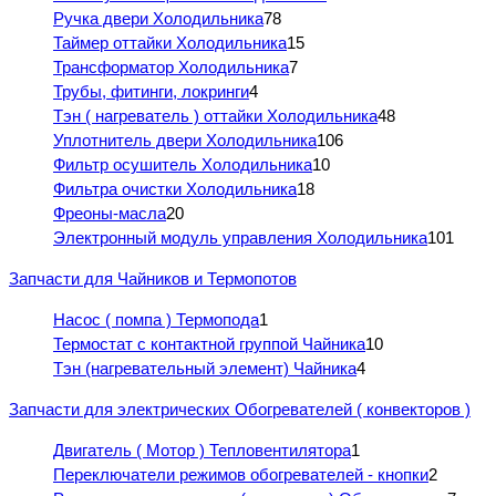
Ручка двери Холодильника
78
Таймер оттайки Холодильника
15
Трансформатор Холодильника
7
Трубы, фитинги, локринги
4
Тэн ( нагреватель ) оттайки Холодильника
48
Уплотнитель двери Холодильника
106
Фильтр осушитель Холодильника
10
Фильтра очистки Холодильника
18
Фреоны-масла
20
Электронный модуль управления Холодильника
101
Запчасти для Чайников и Термопотов
Насос ( помпа ) Термопода
1
Термостат с контактной группой Чайника
10
Тэн (нагревательный элемент) Чайника
4
Запчасти для электрических Обогревателей ( конвекторов )
Двигатель ( Мотор ) Тепловентилятора
1
Переключатели режимов обогревателей - кнопки
2