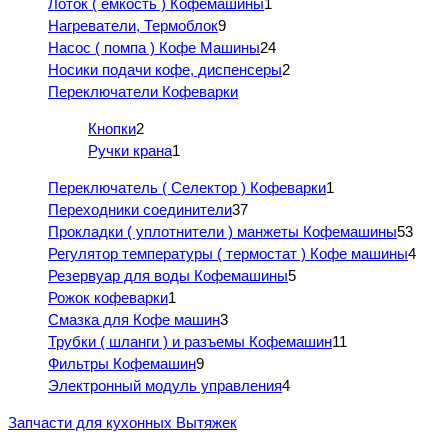
Лоток ( емкость ) Кофемашины
1
Нагреватели, Термоблок
9
Насос ( помпа ) Кофе Машины
24
Носики подачи кофе, диспенсеры
2
Переключатели Кофеварки
Кнопки
2
Ручки крана
1
Переключатель ( Селектор ) Кофеварки
1
Переходники соединители
37
Прокладки ( уплотнители ) манжеты Кофемашины
53
Регулятор температуры ( термостат ) Кофе машины
4
Резервуар для воды Кофемашины
5
Рожок кофеварки
1
Смазка для Кофе машин
3
Трубки ( шланги ) и разъемы Кофемашин
11
Фильтры Кофемашин
9
Электронный модуль управления
4
Запчасти для кухонных Вытяжек