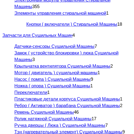
Машины
355
Элементы управления стиральной машиной
1
Кнопки ( включатели ) Стиральной Машины
18
Запчасти для Сушильных Машин
4
Датчики-сенсоры Сушильной Машины
7
Замок ( устройство блокировки ) люка Сушильной
Машины
3
Крыльчатка вентилятора Сушильной Машины
2
Мотор ( двигатель ) сушильной машины
1
Насос ( помпа ) Сушильной Машины
9
Ножка ( опора ) Сушильной Машины
1
Переключатели
1
Пластиковые детали корпуса Сушильной Машины
1
Ребро ( Активатор ) барабана Сушильной Машины
2
Ремень Сушильной Машины
46
Ролик натяжной Сушильной Машины
17
Ручка дверцы ( Люка ) Сушильной Машины
7
Тэн (нагревательный элемент) Сушильной Машины
9