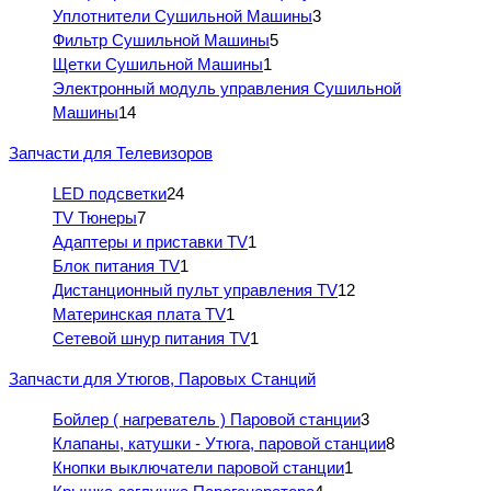
Уплотнители Сушильной Машины
3
Фильтр Сушильной Машины
5
Щетки Сушильной Машины
1
Электронный модуль управления Сушильной
Машины
14
Запчасти для Телевизоров
LED подсветки
24
TV Тюнеры
7
Адаптеры и приставки TV
1
Блок питания TV
1
Дистанционный пульт управления TV
12
Материнская плата TV
1
Сетевой шнур питания TV
1
Запчасти для Утюгов, Паровых Станций
Бойлер ( нагреватель ) Паровой станции
3
Клапаны, катушки - Утюга, паровой станции
8
Кнопки выключатели паровой станции
1