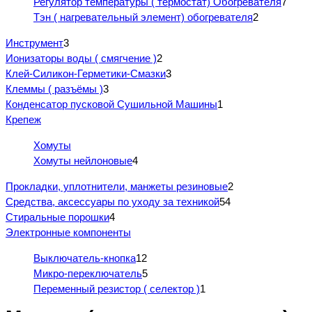
Регулятор температуры ( термостат) Обогревателя
7
Тэн ( нагревательный элемент) обогревателя
2
Инструмент
3
Ионизаторы воды ( смягчение )
2
Клей-Силикон-Герметики-Смазки
3
Клеммы ( разъёмы )
3
Конденсатор пусковой Сушильной Машины
1
Крепеж
Хомуты
Хомуты нейлоновые
4
Прокладки, уплотнители, манжеты резиновые
2
Средства, аксессуары по уходу за техникой
54
Стиральные порошки
4
Электронные компоненты
Выключатель-кнопка
12
Микро-переключатель
5
Переменный резистор ( селектор )
1