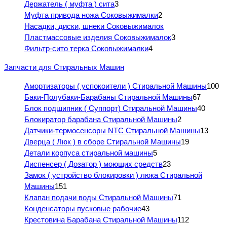
Держатель ( муфта ) сита
3
Муфта привода ножа Соковыжималки
2
Насадки, диски, шнеки Соковыжималок
Пластмассовые изделия Соковыжималок
3
Фильтр-сито терка Соковыжималки
4
Запчасти для Стиральных Машин
Амортизаторы ( успокоители ) Стиральной Машины
100
Баки-Полубаки-Барабаны Стиральной Машины
67
Блок подшипник ( Суппорт) Стиральной Машины
40
Блокиратор барабана Стиральной Машины
2
Датчики-термосенсоры NTC Стиральной Машины
13
Дверца ( Люк ) в сборе Стиральной Машины
19
Детали корпуса стиральной машины
5
Диспенсер ( Дозатор ) моющих средств
23
Замок ( устройство блокировки ) люка Стиральной
Машины
151
Клапан подачи воды Стиральной Машины
71
Конденсаторы пусковые рабочие
43
Крестовина Барабана Стиральной Машины
112