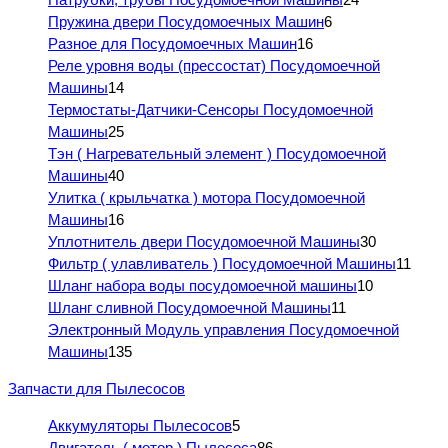
Пружина двери Посудомоечных Машин
6
Разное для Посудомоечных Машин
16
Реле уровня воды (прессостат) Посудомоечной
Машины
14
Термостаты-Датчики-Сенсоры Посудомоечной
Машины
25
Тэн ( Нагревательный элемент ) Посудомоечной
Машины
40
Улитка ( крыльчатка ) мотора Посудомоечной
Машины
16
Уплотнитель двери Посудомоечной Машины
30
Фильтр ( улавливатель ) Посудомоечной Машины
11
Шланг набора воды посудомоечной машины
10
Шланг сливной Посудомоечной Машины
11
Электронный Модуль управления Посудомоечной
Машины
135
Запчасти для Пылесосов
Аккумуляторы Пылесосов
5
Двигатель ( мотор ) Пылесоса
86