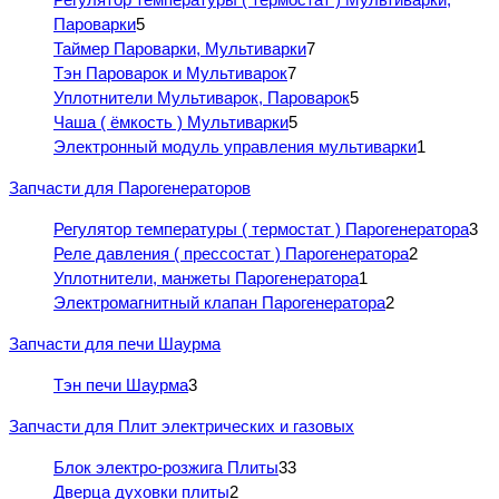
Пароварки
5
Таймер Пароварки, Мультиварки
7
Тэн Пароварок и Мультиварок
7
Уплотнители Мультиварок, Пароварок
5
Чаша ( ёмкость ) Мультиварки
5
Электронный модуль управления мультиварки
1
Запчасти для Парогенераторов
Регулятор температуры ( термостат ) Парогенератора
3
Реле давления ( прессостат ) Парогенератора
2
Уплотнители, манжеты Парогенератора
1
Электромагнитный клапан Парогенератора
2
Запчасти для печи Шаурма
Тэн печи Шаурма
3
Запчасти для Плит электрических и газовых
Блок электро-розжига Плиты
33
Дверца духовки плиты
2