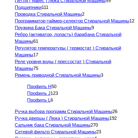
Петля ( навес ) люка Стиральной Машины
59
Подшипники
111
Проводка Стиральной Машины
2
Программатор-таймер-селектор Стиральной Машины
12
Пружина Бака Стиральной Машины
9
Ребро (активатор, лопасть) барабана Стиральной
Машины
61
Регулятор температуры ( термостат ) Стиральной
Машины
17
Реле уровня воды ( прессостат ) Стиральной
Машины
75
Ремень приводной Стиральной Машины
3
Профиль H
50
Профиль J
123
Профиль L
6
Ручка выбора программ Стиральной Машины
26
Ручка дверцы ( Люка ) Стиральной Машины
192
Сальник бака Стиральной Машины
270
Сетевой фильтр Стиральной Машины
23