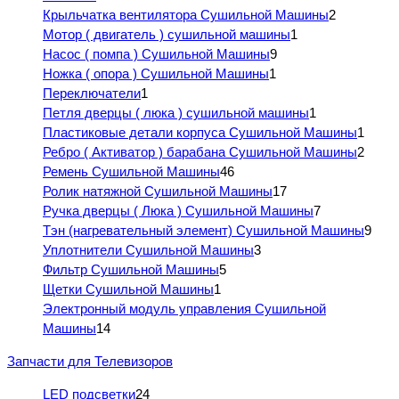
Крыльчатка вентилятора Сушильной Машины
2
Мотор ( двигатель ) сушильной машины
1
Насос ( помпа ) Сушильной Машины
9
Ножка ( опора ) Сушильной Машины
1
Переключатели
1
Петля дверцы ( люка ) сушильной машины
1
Пластиковые детали корпуса Сушильной Машины
1
Ребро ( Активатор ) барабана Сушильной Машины
2
Ремень Сушильной Машины
46
Ролик натяжной Сушильной Машины
17
Ручка дверцы ( Люка ) Сушильной Машины
7
Тэн (нагревательный элемент) Сушильной Машины
9
Уплотнители Сушильной Машины
3
Фильтр Сушильной Машины
5
Щетки Сушильной Машины
1
Электронный модуль управления Сушильной
Машины
14
Запчасти для Телевизоров
LED подсветки
24