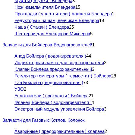
Муфты ( втулки ) Блендера
31
Нож измельчителя Блендера
15
Прокладки ( уплотнители ) манжеты Блендера
1
Редукторы к чашам, венчикам Блендера
19
Чаша ( Стакан ) Блендера
25
Шестерни для Блендоров Миксеров
5
Запчасти для Бойлеров-Водонагревателей
1
Анод Бойлера ( водонагревателя )
44
Индикаторная лампа для водонагревателя
2
Клапан Бойлера предохранительный
3
Регулятор температуры ( термостат ) Бойлера
28
Тэн Бойлера ( водонагревателя )
73
УЗО
2
Уплотнители ( прокладки ) Бойлера
21
Фланец Бойлера ( водонагревателя )
4
Электронный модуль управления Бойлера
3
Запчасти для Газовых Котлов, Колонок
Аварийные ( предохранительные ) клапана
2