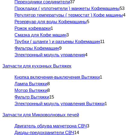
Переходники соединители
37
Прокладки ( уплотнители ) манжеты Кофемашины
53
Регулятор температуры ( термостат ) Кофе машины
4
Резервуар для воды Кофемашины
5
Рожок кофеварки
1
Смазка для Кофе машин
3
Трубки ( шланги ) и разъемы Кофемашин
11
Фильтры Кофемашин
9
Электронный модуль управления
4
Запчасти для кухонных Вытяжек
Кнопка включения-выключения Вытяжки
1
Лампа Вытяжки
8
Мотор Вытяжки
8
Фильтр Вытяжки
15
Электронный модуль управления Вытяжки
1
Запчасти для Микроволновых печей
Двигатель обдува магнетрона СВЧ
3
Диоды-предохранители СВЧ
14