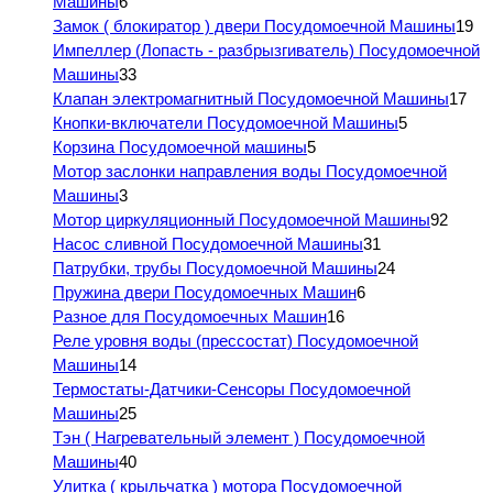
Машины
6
Замок ( блокиратор ) двери Посудомоечной Машины
19
Импеллер (Лопасть - разбрызгиватель) Посудомоечной
Машины
33
Клапан электромагнитный Посудомоечной Машины
17
Кнопки-включатели Посудомоечной Машины
5
Корзина Посудомоечной машины
5
Мотор заслонки направления воды Посудомоечной
Машины
3
Мотор циркуляционный Посудомоечной Машины
92
Насос сливной Посудомоечной Машины
31
Патрубки, трубы Посудомоечной Машины
24
Пружина двери Посудомоечных Машин
6
Разное для Посудомоечных Машин
16
Реле уровня воды (прессостат) Посудомоечной
Машины
14
Термостаты-Датчики-Сенсоры Посудомоечной
Машины
25
Тэн ( Нагревательный элемент ) Посудомоечной
Машины
40
Улитка ( крыльчатка ) мотора Посудомоечной