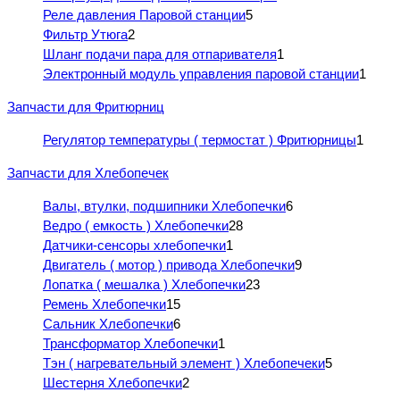
Реле давления Паровой станции
5
Фильтр Утюга
2
Шланг подачи пара для отпаривателя
1
Электронный модуль управления паровой станции
1
Запчасти для Фритюрниц
Регулятор температуры ( термостат ) Фритюрницы
1
Запчасти для Хлебопечек
Валы, втулки, подшипники Хлебопечки
6
Ведро ( емкость ) Хлебопечки
28
Датчики-сенсоры хлебопечки
1
Двигатель ( мотор ) привода Хлебопечки
9
Лопатка ( мешалка ) Хлебопечки
23
Ремень Хлебопечки
15
Сальник Хлебопечки
6
Трансформатор Хлебопечки
1
Тэн ( нагревательный элемент ) Хлебопечеки
5
Шестерня Хлебопечки
2