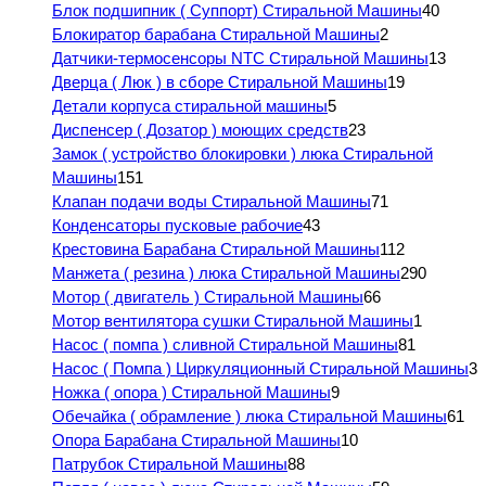
Блок подшипник ( Суппорт) Стиральной Машины
40
Блокиратор барабана Стиральной Машины
2
Датчики-термосенсоры NTC Стиральной Машины
13
Дверца ( Люк ) в сборе Стиральной Машины
19
Детали корпуса стиральной машины
5
Диспенсер ( Дозатор ) моющих средств
23
Замок ( устройство блокировки ) люка Стиральной
Машины
151
Клапан подачи воды Стиральной Машины
71
Конденсаторы пусковые рабочие
43
Крестовина Барабана Стиральной Машины
112
Манжета ( резина ) люка Стиральной Машины
290
Мотор ( двигатель ) Стиральной Машины
66
Мотор вентилятора сушки Стиральной Машины
1
Насос ( помпа ) сливной Стиральной Машины
81
Насос ( Помпа ) Циркуляционный Стиральной Машины
3
Ножка ( опора ) Стиральной Машины
9
Обечайка ( обрамление ) люка Стиральной Машины
61
Опора Барабана Стиральной Машины
10
Патрубок Стиральной Машины
88