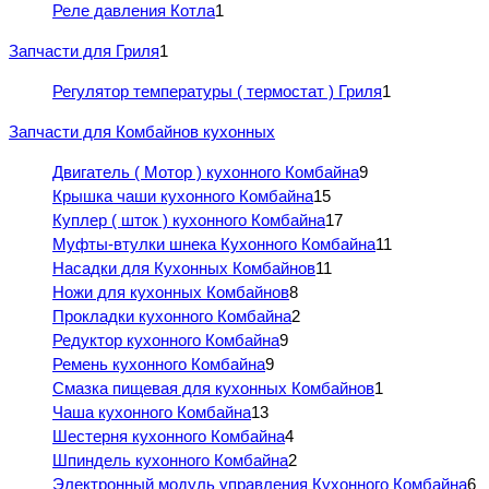
Реле давления Котла
1
Запчасти для Гриля
1
Регулятор температуры ( термостат ) Гриля
1
Запчасти для Комбайнов кухонных
Двигатель ( Мотор ) кухонного Комбайна
9
Крышка чаши кухонного Комбайна
15
Куплер ( шток ) кухонного Комбайна
17
Муфты-втулки шнека Кухонного Комбайна
11
Насадки для Кухонных Комбайнов
11
Ножи для кухонных Комбайнов
8
Прокладки кухонного Комбайна
2
Редуктор кухонного Комбайна
9
Ремень кухонного Комбайна
9
Смазка пищевая для кухонных Комбайнов
1
Чаша кухонного Комбайна
13
Шестерня кухонного Комбайна
4
Шпиндель кухонного Комбайна
2
Электронный модуль управления Кухонного Комбайна
6