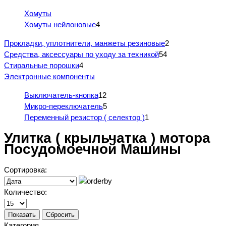
Хомуты
Хомуты нейлоновые
4
Прокладки, уплотнители, манжеты резиновые
2
Средства, аксессуары по уходу за техникой
54
Стиральные порошки
4
Электронные компоненты
Выключатель-кнопка
12
Микро-переключатель
5
Переменный резистор ( селектор )
1
Улитка ( крыльчатка ) мотора
Посудомоечной Машины
Сортировка:
Количество:
Показать
Сбросить
Категория