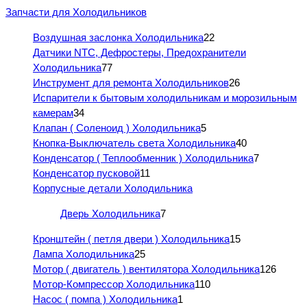
Запчасти для Холодильников
Воздушная заслонка Холодильника
22
Датчики NTC, Дефростеры, Предохранители
Холодильника
77
Инструмент для ремонта Холодильников
26
Испарители к бытовым холодильникам и морозильным
камерам
34
Клапан ( Соленоид ) Холодильника
5
Кнопка-Выключатель света Холодильника
40
Конденсатор ( Теплообменник ) Холодильника
7
Конденсатор пусковой
11
Корпусные детали Холодильника
Дверь Холодильника
7
Кронштейн ( петля двери ) Холодильника
15
Лампа Холодильника
25
Мотор ( двигатель ) вентилятора Холодильника
126
Мотор-Компрессор Холодильника
110
Насос ( помпа ) Холодильника
1