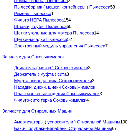
Помпа ( насос ) Пылесоса
2
Пылесборник ( мешки, контейнеры ) Пылесоса
58
Ремень Пылесоса
1
Фильтр HEPA Пылесоса
154
Шланги, трубы Пылесоса
60
Щетки угольные для мотора Пылесоса
14
Щетки-насадки Пылесоса
52
Электронный модуль управления Пылесоса
7
Запчасти для Соковыжималок
Двигатель ( мотор ) Соковыжималки
3
Держатель ( муфта ) сита
3
Муфта привода ножа Соковыжималки
2
Насадки, диски, шнеки Соковыжималок
Пластмассовые изделия Соковыжималок
3
Фильтр-сито терка Соковыжималки
4
Запчасти для Стиральных Машин
Амортизаторы ( успокоители ) Стиральной Машины
100
Баки-Полубаки-Барабаны Стиральной Машины
67