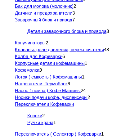
Бак для молока (молочник)
2
Датчики и предохранители
3
Заварочный блок и привод
7
Детали заварочного блока и привода
3
Капучинаторы
2
Клапаны, реле давления, переключатели
48
Колба для Кофеварки
6
Корпусные детали кофемашины
1
Кофемолка
9
Лоток ( емкость ) Кофемашины
1
Нагреватели, Термоблок
9
Насос ( помпа ) Кофе Машины
24
Носики подачи кофе, диспенсеры
2
Переключатели Кофеварки
Кнопки
2
Ручки крана
1
Переключатель ( Селектор ) Кофеварки
1