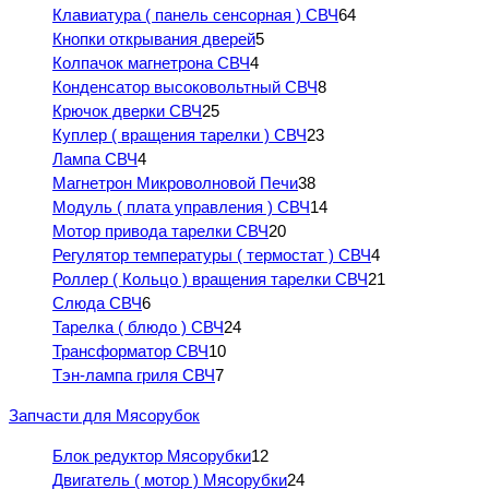
Клавиатура ( панель сенсорная ) СВЧ
64
Кнопки открывания дверей
5
Колпачок магнетрона СВЧ
4
Конденсатор высоковольтный СВЧ
8
Крючок дверки СВЧ
25
Куплер ( вращения тарелки ) СВЧ
23
Лампа СВЧ
4
Магнетрон Микроволновой Печи
38
Модуль ( плата управления ) СВЧ
14
Мотор привода тарелки СВЧ
20
Регулятор температуры ( термостат ) СВЧ
4
Роллер ( Кольцо ) вращения тарелки СВЧ
21
Слюда СВЧ
6
Тарелка ( блюдо ) СВЧ
24
Трансформатор СВЧ
10
Тэн-лампа гриля СВЧ
7
Запчасти для Мясорубок
Блок редуктор Мясорубки
12
Двигатель ( мотор ) Мясорубки
24