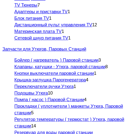
TV Тюнеры
7
Адаптеры и приставки TV
1
Блок питания TV
1
Дистанционный пульт управления TV
12
Материнская плата TV
1
Сетевой шнур питания TV
1
Запчасти для Утюгов, Паровых Станций
Бойлер ( нагреватель ) Паровой станции
3
Клапаны, катушки - Утюга, паровой станции
8
Кнопки выключатели паровой станции
1
Крышка-заглушка Парогенератора
4
Переключатели ручки Утюга
1
Подошвы Утюга
10
Помпа ( насос ) Паровой Станции
4
Прокладки ( уплотнители ) манжеты Утюга, Паровой
станции
5
Регулятор температуры ( термостат ) Утюга, паровой
станции
14
Резервуар для воды паровой станции