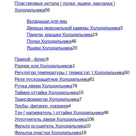
Пластиковые детали ( полки, ящики, накладки )
Холодильника
56
Вкладыши для яиц
Дверцы морозильной камеры Холодильника
3
Панели, крышки Холодильника
19
Полки Холодильника
46
Ящики Холодильника
20
Припой - флюс
8
Разное для Холодильников
1
Регулятор температуры ( термостат ) Холодильника
50
Реле пускозащитное Холодильника
61
Ручка двери Холодильника
78
Таймер оттайки Холодильника
15
Трансформатор Холодильника
7
Трубы, фитинги, локринги
4
Тэн ( нагреватель ) оттайки Холодильника
48
Уплотнитель двери Холодильника
106
Фильтр осушитель Холодильника
10
Фильтра очистки Холодильника
18