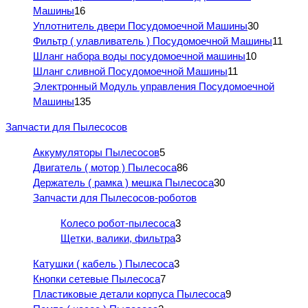
Машины
16
Уплотнитель двери Посудомоечной Машины
30
Фильтр ( улавливатель ) Посудомоечной Машины
11
Шланг набора воды посудомоечной машины
10
Шланг сливной Посудомоечной Машины
11
Электронный Модуль управления Посудомоечной
Машины
135
Запчасти для Пылесосов
Аккумуляторы Пылесосов
5
Двигатель ( мотор ) Пылесоса
86
Держатель ( рамка ) мешка Пылесоса
30
Запчасти для Пылесосов-роботов
Колесо робот-пылесоса
3
Щетки, валики, фильтра
3
Катушки ( кабель ) Пылесоса
3
Кнопки сетевые Пылесоса
7
Пластиковые детали корпуса Пылесоса
9