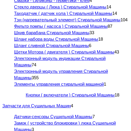
Смазки - силиконы - герметики - клея
4
Стекло дверцы ( Люка ) Стиральной Машины
14
Таходатчик ( датчик хола ) Стиральной Машины
14
Тэн (нагревательный элемент) Стиральной Машины
104
Фильтр помпы ( насоса ) Стиральной Машины
87
Шкив барабана Стиральной Машины
33
Шланг набора воды Стиральной Машины
18
Шланг сливной Стиральной Машины
6
Щетки Мотора ( двигателя ) Стиральной Машины
43
Электронный модуль индикации Стиральной
Машины
74
Электронный модуль управления Стиральной
Машины
355
Элементы управления стиральной машиной
1
Кнопки ( включатели ) Стиральной Машины
18
Запчасти для Сушильных Машин
4
Датчики-сенсоры Сушильной Машины
7
Замок ( устройство блокировки ) люка Сушильной
Машины
3