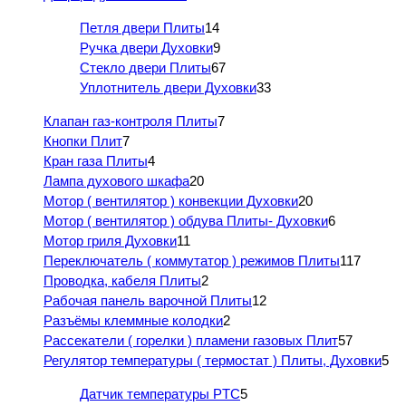
Петля двери Плиты
14
Ручка двери Духовки
9
Стекло двери Плиты
67
Уплотнитель двери Духовки
33
Клапан газ-контроля Плиты
7
Кнопки Плит
7
Кран газа Плиты
4
Лампа духового шкафа
20
Мотор ( вентилятор ) конвекции Духовки
20
Мотор ( вентилятор ) обдува Плиты- Духовки
6
Мотор гриля Духовки
11
Переключатель ( коммутатор ) режимов Плиты
117
Проводка, кабеля Плиты
2
Рабочая панель варочной Плиты
12
Разъёмы клеммные колодки
2
Рассекатели ( горелки ) пламени газовых Плит
57
Регулятор температуры ( термостат ) Плиты, Духовки
5
Датчик температуры PTC
5