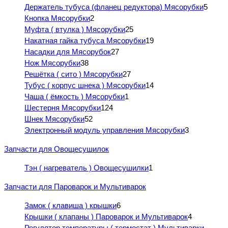
Держатель тубуса (фланец редуктора) Мясорубки
5
Кнопка Мясорубки
2
Муфта ( втулка ) Мясорубки
25
Накатная гайка тубуса Мясорубки
19
Насадки для Мясорубок
27
Нож Мясорубки
38
Решётка ( сито ) Мясорубки
27
Тубус ( корпус шнека ) Мясорубки
14
Чаша ( ёмкость ) Мясорубки
1
Шестерня Мясорубки
124
Шнек Мясорубки
52
Электронный модуль управления Мясорубки
3
Запчасти для Овощесушилок
Тэн ( нагреватель ) Овощесушилки
1
Запчасти для Пароварок и Мультиварок
Замок ( клавиша ) крышки
6
Крышки ( клапаны ) Пароварок и Мультиварок
4
Регулятор температуры ( термостат ) Мультиварки,