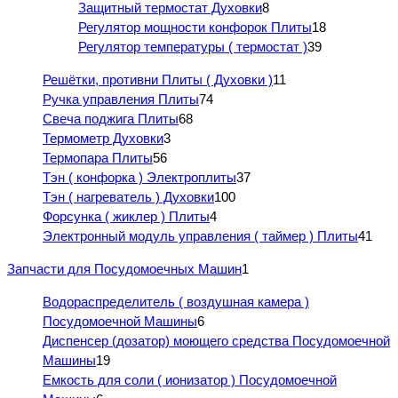
Защитный термостат Духовки
8
Регулятор мощности конфорок Плиты
18
Регулятор температуры ( термостат )
39
Решётки, противни Плиты ( Духовки )
11
Ручка управления Плиты
74
Свеча поджига Плиты
68
Термометр Духовки
3
Термопара Плиты
56
Тэн ( конфорка ) Электроплиты
37
Тэн ( нагреватель ) Духовки
100
Форсунка ( жиклер ) Плиты
4
Электронный модуль управления ( таймер ) Плиты
41
Запчасти для Посудомоечных Машин
1
Водораспределитель ( воздушная камера )
Посудомоечной Машины
6
Диспенсер (дозатор) моющего средства Посудомоечной
Машины
19
Емкость для соли ( ионизатор ) Посудомоечной