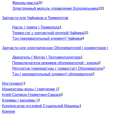
Фреоны-масла
20
Электронный модуль управления Холодильника
101
Запчасти для Чайников и Термопотов
Насос ( помпа ) Термопода
1
Термостат с контактной группой Чайника
10
Тэн (нагревательный элемент) Чайника
4
Запчасти для электрических Обогревателей ( конвекторов )
Двигатель ( Мотор ) Тепловентилятора
1
Переключатели режимов обогревателей - кнопки
2
Регулятор температуры ( термостат) Обогревателя
7
Тэн ( нагревательный элемент) обогревателя
2
Инструмент
3
Ионизаторы воды ( смягчение )
2
Клей-Силикон-Герметики-Смазки
3
Клеммы ( разъёмы )
3
Конденсатор пусковой Сушильной Машины
1
Крепеж