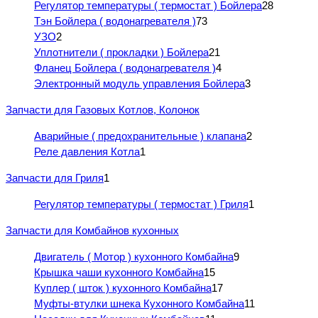
Регулятор температуры ( термостат ) Бойлера
28
Тэн Бойлера ( водонагревателя )
73
УЗО
2
Уплотнители ( прокладки ) Бойлера
21
Фланец Бойлера ( водонагревателя )
4
Электронный модуль управления Бойлера
3
Запчасти для Газовых Котлов, Колонок
Аварийные ( предохранительные ) клапана
2
Реле давления Котла
1
Запчасти для Гриля
1
Регулятор температуры ( термостат ) Гриля
1
Запчасти для Комбайнов кухонных
Двигатель ( Мотор ) кухонного Комбайна
9
Крышка чаши кухонного Комбайна
15
Куплер ( шток ) кухонного Комбайна
17
Муфты-втулки шнека Кухонного Комбайна
11