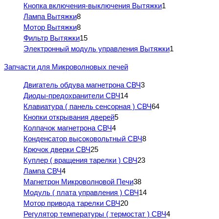
Кнопка включения-выключения Вытяжки
1
Лампа Вытяжки
8
Мотор Вытяжки
8
Фильтр Вытяжки
15
Электронный модуль управления Вытяжки
1
Запчасти для Микроволновых печей
Двигатель обдува магнетрона СВЧ
3
Диоды-предохранители СВЧ
14
Клавиатура ( панель сенсорная ) СВЧ
64
Кнопки открывания дверей
5
Колпачок магнетрона СВЧ
4
Конденсатор высоковольтный СВЧ
8
Крючок дверки СВЧ
25
Куплер ( вращения тарелки ) СВЧ
23
Лампа СВЧ
4
Магнетрон Микроволновой Печи
38
Модуль ( плата управления ) СВЧ
14
Мотор привода тарелки СВЧ
20
Регулятор температуры ( термостат ) СВЧ
4