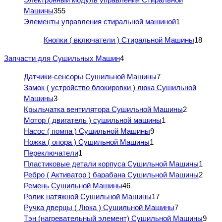
Машины
355
Элементы управления стиральной машиной
1
Кнопки ( включатели ) Стиральной Машины
18
Запчасти для Сушильных Машин
4
Датчики-сенсоры Сушильной Машины
7
Замок ( устройство блокировки ) люка Сушильной
Машины
3
Крыльчатка вентилятора Сушильной Машины
2
Мотор ( двигатель ) сушильной машины
1
Насос ( помпа ) Сушильной Машины
9
Ножка ( опора ) Сушильной Машины
1
Переключатели
1
Пластиковые детали корпуса Сушильной Машины
1
Ребро ( Активатор ) барабана Сушильной Машины
2
Ремень Сушильной Машины
46
Ролик натяжной Сушильной Машины
17
Ручка дверцы ( Люка ) Сушильной Машины
7
Тэн (нагревательный элемент) Сушильной Машины
9