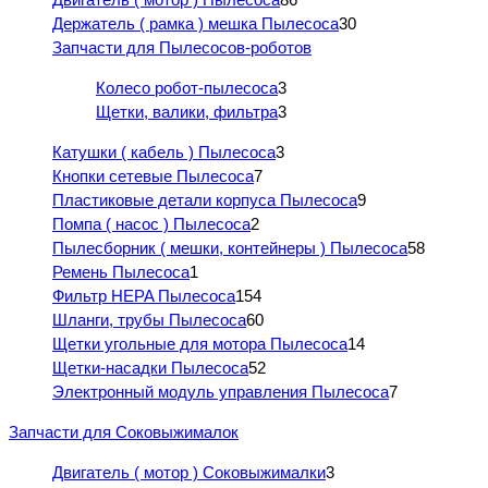
Держатель ( рамка ) мешка Пылесоса
30
Запчасти для Пылесосов-роботов
Колесо робот-пылесоса
3
Щетки, валики, фильтра
3
Катушки ( кабель ) Пылесоса
3
Кнопки сетевые Пылесоса
7
Пластиковые детали корпуса Пылесоса
9
Помпа ( насос ) Пылесоса
2
Пылесборник ( мешки, контейнеры ) Пылесоса
58
Ремень Пылесоса
1
Фильтр HEPA Пылесоса
154
Шланги, трубы Пылесоса
60
Щетки угольные для мотора Пылесоса
14
Щетки-насадки Пылесоса
52
Электронный модуль управления Пылесоса
7
Запчасти для Соковыжималок
Двигатель ( мотор ) Соковыжималки
3