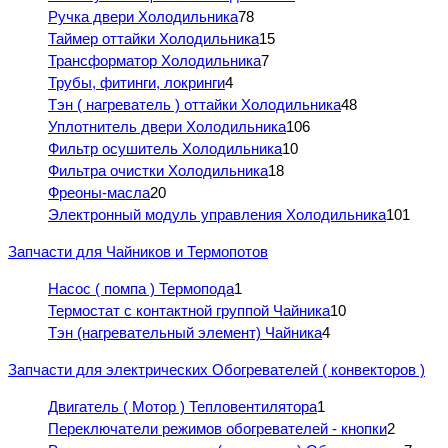
Ручка двери Холодильника
78
Таймер оттайки Холодильника
15
Трансформатор Холодильника
7
Трубы, фитинги, локринги
4
Тэн ( нагреватель ) оттайки Холодильника
48
Уплотнитель двери Холодильника
106
Фильтр осушитель Холодильника
10
Фильтра очистки Холодильника
18
Фреоны-масла
20
Электронный модуль управления Холодильника
101
Запчасти для Чайников и Термопотов
Насос ( помпа ) Термопода
1
Термостат с контактной группой Чайника
10
Тэн (нагревательный элемент) Чайника
4
Запчасти для электрических Обогревателей ( конвекторов )
Двигатель ( Мотор ) Тепловентилятора
1
Переключатели режимов обогревателей - кнопки
2