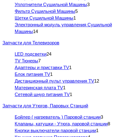
Уплотнители Сушильной Машины
3
Фильтр Сушильной Машины
5
Щетки Сушильной Машины
1
Электронный модуль управления Сушильной
Машины
14
Запчасти для Телевизоров
LED подсветки
24
TV Тюнеры
7
Адаптеры и приставки TV
1
Блок питания TV
1
Дистанционный пульт управления TV
12
Материнская плата TV
1
Сетевой шнур питания TV
1
Запчасти для Утюгов, Паровых Станций
Бойлер ( нагреватель ) Паровой станции
3
Клапаны, катушки - Утюга, паровой станции
8
Кнопки выключатели паровой станции
1