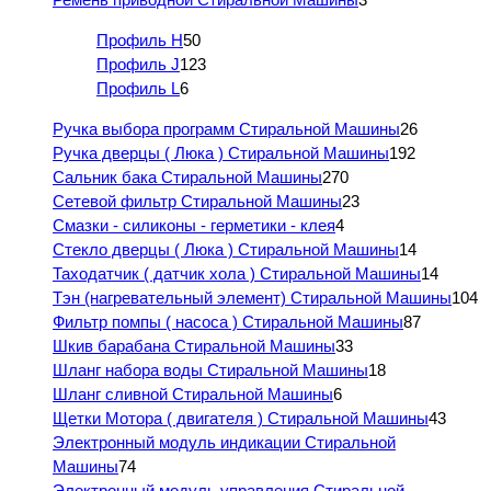
Профиль H
50
Профиль J
123
Профиль L
6
Ручка выбора программ Стиральной Машины
26
Ручка дверцы ( Люка ) Стиральной Машины
192
Сальник бака Стиральной Машины
270
Сетевой фильтр Стиральной Машины
23
Смазки - силиконы - герметики - клея
4
Стекло дверцы ( Люка ) Стиральной Машины
14
Таходатчик ( датчик хола ) Стиральной Машины
14
Тэн (нагревательный элемент) Стиральной Машины
104
Фильтр помпы ( насоса ) Стиральной Машины
87
Шкив барабана Стиральной Машины
33
Шланг набора воды Стиральной Машины
18
Шланг сливной Стиральной Машины
6
Щетки Мотора ( двигателя ) Стиральной Машины
43
Электронный модуль индикации Стиральной
Машины
74
Электронный модуль управления Стиральной