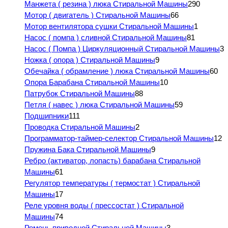
Манжета ( резина ) люка Стиральной Машины
290
Мотор ( двигатель ) Стиральной Машины
66
Мотор вентилятора сушки Стиральной Машины
1
Насос ( помпа ) сливной Стиральной Машины
81
Насос ( Помпа ) Циркуляционный Стиральной Машины
3
Ножка ( опора ) Стиральной Машины
9
Обечайка ( обрамление ) люка Стиральной Машины
60
Опора Барабана Стиральной Машины
10
Патрубок Стиральной Машины
88
Петля ( навес ) люка Стиральной Машины
59
Подшипники
111
Проводка Стиральной Машины
2
Программатор-таймер-селектор Стиральной Машины
12
Пружина Бака Стиральной Машины
9
Ребро (активатор, лопасть) барабана Стиральной
Машины
61
Регулятор температуры ( термостат ) Стиральной
Машины
17
Реле уровня воды ( прессостат ) Стиральной
Машины
74
Ремень приводной Стиральной Машины
3