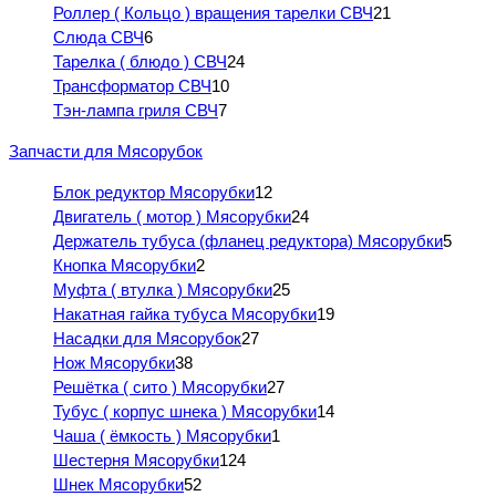
Роллер ( Кольцо ) вращения тарелки СВЧ
21
Слюда СВЧ
6
Тарелка ( блюдо ) СВЧ
24
Трансформатор СВЧ
10
Тэн-лампа гриля СВЧ
7
Запчасти для Мясорубок
Блок редуктор Мясорубки
12
Двигатель ( мотор ) Мясорубки
24
Держатель тубуса (фланец редуктора) Мясорубки
5
Кнопка Мясорубки
2
Муфта ( втулка ) Мясорубки
25
Накатная гайка тубуса Мясорубки
19
Насадки для Мясорубок
27
Нож Мясорубки
38
Решётка ( сито ) Мясорубки
27
Тубус ( корпус шнека ) Мясорубки
14
Чаша ( ёмкость ) Мясорубки
1
Шестерня Мясорубки
124
Шнек Мясорубки
52