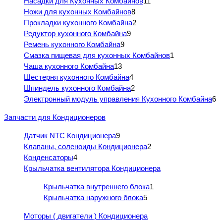
Насадки для Кухонных Комбайнов
11
Ножи для кухонных Комбайнов
8
Прокладки кухонного Комбайна
2
Редуктор кухонного Комбайна
9
Ремень кухонного Комбайна
9
Смазка пищевая для кухонных Комбайнов
1
Чаша кухонного Комбайна
13
Шестерня кухонного Комбайна
4
Шпиндель кухонного Комбайна
2
Электронный модуль управления Кухонного Комбайна
6
Запчасти для Кондиционеров
Датчик NTC Кондиционера
9
Клапаны, соленоиды Кондиционера
2
Конденсаторы
4
Крыльчатка вентилятора Кондиционера
Крыльчатка внутреннего блока
1
Крыльчатка наружного блока
5
Моторы ( двигатели ) Кондиционера