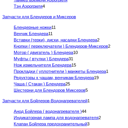
Тэн Аэрогриля
4
Запчасти для Блендеров и Миксеров
Блендерные ножки
11
Венчик Блендера
11
Вставки (терки), диски, насадки Блендера
2
Кнопки ( переключатели ) Блендеров-Миксеров
2
Мотор ( двигатель ) Блендера
10
Муфты ( втулки ) Блендера
31
Нож измельчителя Блендера
15
Прокладки ( уплотнители ) манжеты Блендера
1
Редукторы к чашам, венчикам Блендера
19
Чаша ( Стакан ) Блендера
25
Шестерни для Блендоров Миксеров
5
Запчасти для Бойлеров-Водонагревателей
1
Анод Бойлера ( водонагревателя )
44
Индикаторная лампа для водонагревателя
2
Клапан Бойлера предохранительный
3