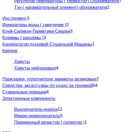
Регулятор температуры ( термостат) Обогревателя
7
Тэн ( нагревательный элемент) обогревателя
2
Инструмент
3
Ионизаторы воды ( смягчение )
2
Клей-Силикон-Герметики-Смазки
3
Клеммы ( разъёмы )
3
Конденсатор пусковой Сушильной Машины
1
Крепеж
Хомуты
Хомуты нейлоновые
4
Прокладки, уплотнители, манжеты резиновые
2
Средства, аксессуары по уходу за техникой
54
Стиральные порошки
4
Электронные компоненты
Выключатель-кнопка
12
Микро-переключатель
5
Переменный резистор ( селектор )
1