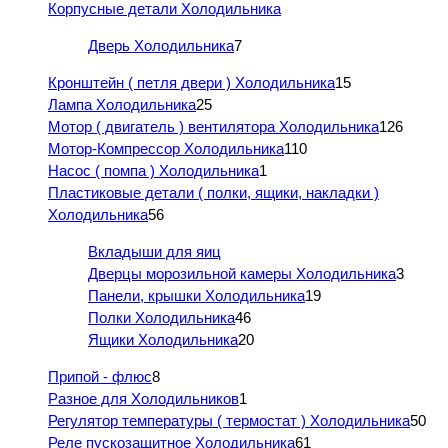
Корпусные детали Холодильника
Дверь Холодильника
7
Кронштейн ( петля двери ) Холодильника
15
Лампа Холодильника
25
Мотор ( двигатель ) вентилятора Холодильника
126
Мотор-Компрессор Холодильника
110
Насос ( помпа ) Холодильника
1
Пластиковые детали ( полки, ящики, накладки )
Холодильника
56
Вкладыши для яиц
Дверцы морозильной камеры Холодильника
3
Панели, крышки Холодильника
19
Полки Холодильника
46
Ящики Холодильника
20
Припой - флюс
8
Разное для Холодильников
1
Регулятор температуры ( термостат ) Холодильника
50
Реле пускозащитное Холодильника
61