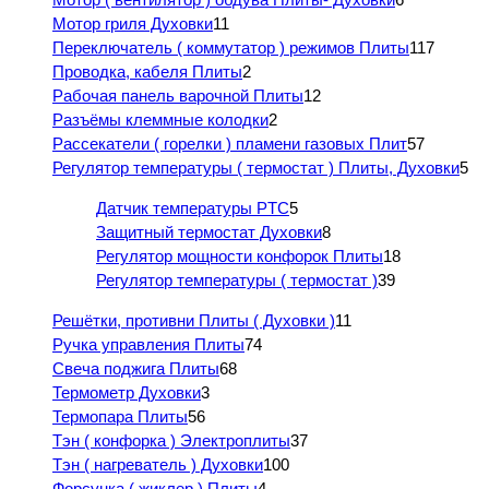
Мотор гриля Духовки
11
Переключатель ( коммутатор ) режимов Плиты
117
Проводка, кабеля Плиты
2
Рабочая панель варочной Плиты
12
Разъёмы клеммные колодки
2
Рассекатели ( горелки ) пламени газовых Плит
57
Регулятор температуры ( термостат ) Плиты, Духовки
5
Датчик температуры PTC
5
Защитный термостат Духовки
8
Регулятор мощности конфорок Плиты
18
Регулятор температуры ( термостат )
39
Решётки, противни Плиты ( Духовки )
11
Ручка управления Плиты
74
Свеча поджига Плиты
68
Термометр Духовки
3
Термопара Плиты
56
Тэн ( конфорка ) Электроплиты
37
Тэн ( нагреватель ) Духовки
100
Форсунка ( жиклер ) Плиты
4