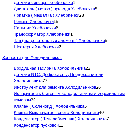
Датчики-сенсоры хлебопечки
1
Двигатель ( мотор ) привода Хлебопечки
9
Лопатка ( мешалка ) Хлебопечки
23
Ремень Хлебопечки
15
Сальник Хлебопечки
6
Трансформатор Хлебопечки
1
Тэн ( нагревательный элемент ) Хлебопечеки
5
Шестерня Хлебопечки
2
Запчасти для Холодильников
Воздушная заслонка Холодильника
22
Датчики NTC, Дефростеры, Предохранители
Холодильника
77
Инструмент для ремонта Холодильников
26
Испарители к бытовым холодильникам и морозильным
камерам
34
Клапан ( Соленоид ) Холодильника
5
Кнопка-Выключатель света Холодильника
40
Конденсатор ( Теплообменник ) Холодильника
7
Конденсатор пусковой
11