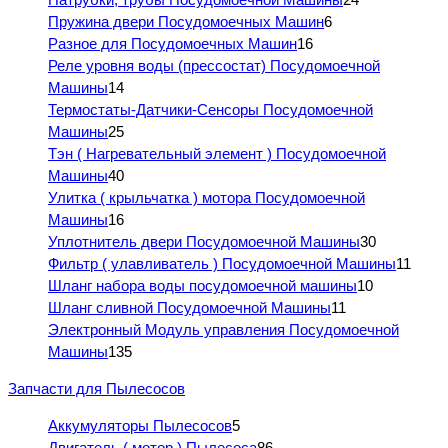
Пружина двери Посудомоечных Машин
6
Разное для Посудомоечных Машин
16
Реле уровня воды (прессостат) Посудомоечной
Машины
14
Термостаты-Датчики-Сенсоры Посудомоечной
Машины
25
Тэн ( Нагревательный элемент ) Посудомоечной
Машины
40
Улитка ( крыльчатка ) мотора Посудомоечной
Машины
16
Уплотнитель двери Посудомоечной Машины
30
Фильтр ( улавливатель ) Посудомоечной Машины
11
Шланг набора воды посудомоечной машины
10
Шланг сливной Посудомоечной Машины
11
Электронный Модуль управления Посудомоечной
Машины
135
Запчасти для Пылесосов
Аккумуляторы Пылесосов
5
Двигатель ( мотор ) Пылесоса
86