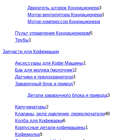
Двигатель шторок Кондиционера
3
Мотор вентилятора Кондиционера
1
Мотор компрессор Кондиционера
Пульт управления Кондиционером
5
Трубы
1
Запчасти для Кофемашин
Аксессуары для Кофе Машины
1
Бак для молока (молочник)
2
Датчики и предохранители
3
Заварочный блок и привод
7
Детали заварочного блока и привода
3
Капучинаторы
2
Клапаны, реле давления, переключатели
48
Колба для Кофеварки
6
Корпусные детали кофемашины
1
Кофемолка
9