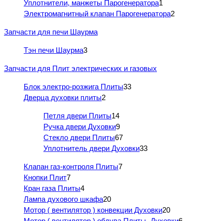
Уплотнители, манжеты Парогенератора
1
Электромагнитный клапан Парогенератора
2
Запчасти для печи Шаурма
Тэн печи Шаурма
3
Запчасти для Плит электрических и газовых
Блок электро-розжига Плиты
33
Дверца духовки плиты
2
Петля двери Плиты
14
Ручка двери Духовки
9
Стекло двери Плиты
67
Уплотнитель двери Духовки
33
Клапан газ-контроля Плиты
7
Кнопки Плит
7
Кран газа Плиты
4
Лампа духового шкафа
20
Мотор ( вентилятор ) конвекции Духовки
20
Мотор ( вентилятор ) обдува Плиты- Духовки
6