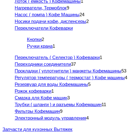
Лоток ( емкость ) Кофемашины
1
Нагреватели, Термоблок
9
Насос ( помпа ) Кофе Машины
24
Носики подачи кофе, диспенсеры
2
Переключатели Кофеварки
Кнопки
2
Ручки крана
1
Переключатель ( Селектор ) Кофеварки
1
Переходники соединители
37
Прокладки ( уплотнители ) манжеты Кофемашины
53
Регулятор температуры ( термостат ) Кофе машины
4
Резервуар для воды Кофемашины
5
Рожок кофеварки
1
Смазка для Кофе машин
3
Трубки ( шланги ) и разъемы Кофемашин
11
Фильтры Кофемашин
9
Электронный модуль управления
4
Запчасти для кухонных Вытяжек