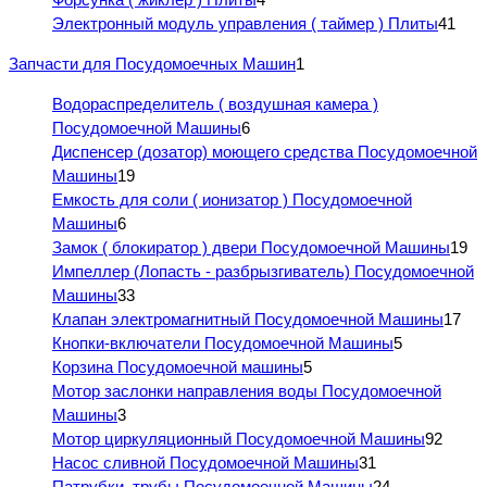
Электронный модуль управления ( таймер ) Плиты
41
Запчасти для Посудомоечных Машин
1
Водораспределитель ( воздушная камера )
Посудомоечной Машины
6
Диспенсер (дозатор) моющего средства Посудомоечной
Машины
19
Емкость для соли ( ионизатор ) Посудомоечной
Машины
6
Замок ( блокиратор ) двери Посудомоечной Машины
19
Импеллер (Лопасть - разбрызгиватель) Посудомоечной
Машины
33
Клапан электромагнитный Посудомоечной Машины
17
Кнопки-включатели Посудомоечной Машины
5
Корзина Посудомоечной машины
5
Мотор заслонки направления воды Посудомоечной
Машины
3
Мотор циркуляционный Посудомоечной Машины
92
Насос сливной Посудомоечной Машины
31
Патрубки, трубы Посудомоечной Машины
24