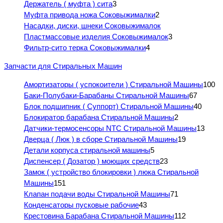
Держатель ( муфта ) сита
3
Муфта привода ножа Соковыжималки
2
Насадки, диски, шнеки Соковыжималок
Пластмассовые изделия Соковыжималок
3
Фильтр-сито терка Соковыжималки
4
Запчасти для Стиральных Машин
Амортизаторы ( успокоители ) Стиральной Машины
100
Баки-Полубаки-Барабаны Стиральной Машины
67
Блок подшипник ( Суппорт) Стиральной Машины
40
Блокиратор барабана Стиральной Машины
2
Датчики-термосенсоры NTC Стиральной Машины
13
Дверца ( Люк ) в сборе Стиральной Машины
19
Детали корпуса стиральной машины
5
Диспенсер ( Дозатор ) моющих средств
23
Замок ( устройство блокировки ) люка Стиральной
Машины
151
Клапан подачи воды Стиральной Машины
71
Конденсаторы пусковые рабочие
43
Крестовина Барабана Стиральной Машины
112