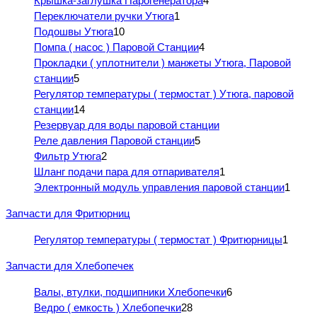
Крышка-заглушка Парогенератора
4
Переключатели ручки Утюга
1
Подошвы Утюга
10
Помпа ( насос ) Паровой Станции
4
Прокладки ( уплотнители ) манжеты Утюга, Паровой
станции
5
Регулятор температуры ( термостат ) Утюга, паровой
станции
14
Резервуар для воды паровой станции
Реле давления Паровой станции
5
Фильтр Утюга
2
Шланг подачи пара для отпаривателя
1
Электронный модуль управления паровой станции
1
Запчасти для Фритюрниц
Регулятор температуры ( термостат ) Фритюрницы
1
Запчасти для Хлебопечек
Валы, втулки, подшипники Хлебопечки
6
Ведро ( емкость ) Хлебопечки
28