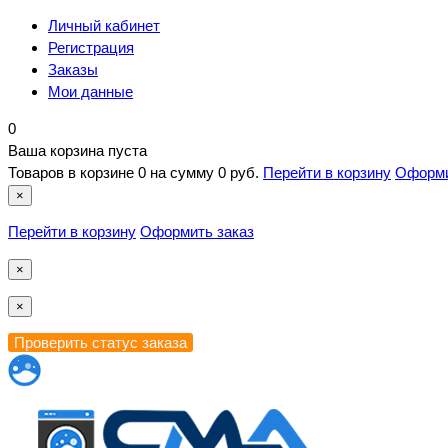
Личный кабинет
Регистрация
Заказы
Мои данные
0
Ваша корзина пуста
Товаров в корзине
0
на сумму
0 руб.
Перейти в корзину
Оформи
×
Перейти в корзину
Оформить заказ
×
×