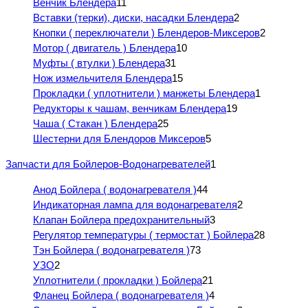
Венчик Блендера
11
Вставки (терки), диски, насадки Блендера
2
Кнопки ( переключатели ) Блендеров-Миксеров
2
Мотор ( двигатель ) Блендера
10
Муфты ( втулки ) Блендера
31
Нож измельчителя Блендера
15
Прокладки ( уплотнители ) манжеты Блендера
1
Редукторы к чашам, венчикам Блендера
19
Чаша ( Стакан ) Блендера
25
Шестерни для Блендоров Миксеров
5
Запчасти для Бойлеров-Водонагревателей
1
Анод Бойлера ( водонагревателя )
44
Индикаторная лампа для водонагревателя
2
Клапан Бойлера предохранительный
3
Регулятор температуры ( термостат ) Бойлера
28
Тэн Бойлера ( водонагревателя )
73
УЗО
2
Уплотнители ( прокладки ) Бойлера
21
Фланец Бойлера ( водонагревателя )
4