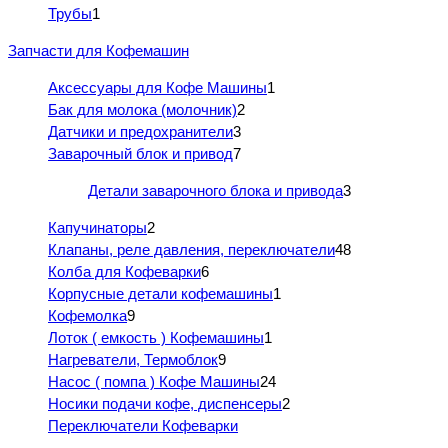
Трубы
1
Запчасти для Кофемашин
Аксессуары для Кофе Машины
1
Бак для молока (молочник)
2
Датчики и предохранители
3
Заварочный блок и привод
7
Детали заварочного блока и привода
3
Капучинаторы
2
Клапаны, реле давления, переключатели
48
Колба для Кофеварки
6
Корпусные детали кофемашины
1
Кофемолка
9
Лоток ( емкость ) Кофемашины
1
Нагреватели, Термоблок
9
Насос ( помпа ) Кофе Машины
24
Носики подачи кофе, диспенсеры
2
Переключатели Кофеварки