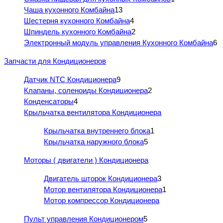
Чаша кухонного Комбайна
13
Шестерня кухонного Комбайна
4
Шпиндель кухонного Комбайна
2
Электронный модуль управления Кухонного Комбайна
6
Запчасти для Кондиционеров
Датчик NTC Кондиционера
9
Клапаны, соленоиды Кондиционера
2
Конденсаторы
4
Крыльчатка вентилятора Кондиционера
Крыльчатка внутреннего блока
1
Крыльчатка наружного блока
5
Моторы ( двигатели ) Кондиционера
Двигатель шторок Кондиционера
3
Мотор вентилятора Кондиционера
1
Мотор компрессор Кондиционера
Пульт управления Кондиционером
5