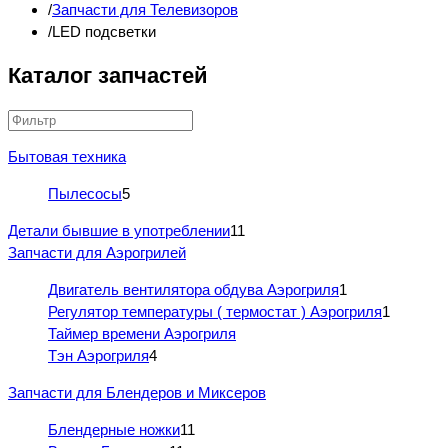
Запчасти для Телевизоров
LED подсветки
Каталог запчастей
Бытовая техника
Пылесосы
5
Детали бывшие в употреблении
11
Запчасти для Аэрогрилей
Двигатель вентилятора обдува Аэрогриля
1
Регулятор температуры ( термостат ) Аэрогриля
1
Таймер времени Аэрогриля
Тэн Аэрогриля
4
Запчасти для Блендеров и Миксеров
Блендерные ножки
11