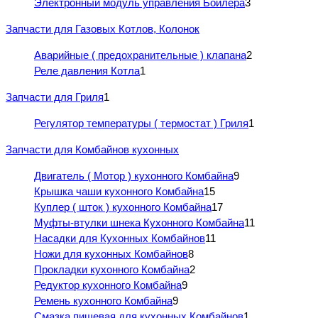
Электронный модуль управления Бойлера
3
Запчасти для Газовых Котлов, Колонок
Аварийные ( предохранительные ) клапана
2
Реле давления Котла
1
Запчасти для Гриля
1
Регулятор температуры ( термостат ) Гриля
1
Запчасти для Комбайнов кухонных
Двигатель ( Мотор ) кухонного Комбайна
9
Крышка чаши кухонного Комбайна
15
Куплер ( шток ) кухонного Комбайна
17
Муфты-втулки шнека Кухонного Комбайна
11
Насадки для Кухонных Комбайнов
11
Ножи для кухонных Комбайнов
8
Прокладки кухонного Комбайна
2
Редуктор кухонного Комбайна
9
Ремень кухонного Комбайна
9
Смазка пищевая для кухонных Комбайнов
1