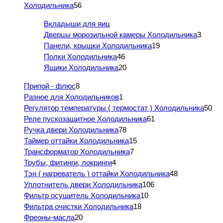
Холодильника
56
Вкладыши для яиц
Дверцы морозильной камеры Холодильника
3
Панели, крышки Холодильника
19
Полки Холодильника
46
Ящики Холодильника
20
Припой - флюс
8
Разное для Холодильников
1
Регулятор температуры ( термостат ) Холодильника
50
Реле пускозащитное Холодильника
61
Ручка двери Холодильника
78
Таймер оттайки Холодильника
15
Трансформатор Холодильника
7
Трубы, фитинги, локринги
4
Тэн ( нагреватель ) оттайки Холодильника
48
Уплотнитель двери Холодильника
106
Фильтр осушитель Холодильника
10
Фильтра очистки Холодильника
18
Фреоны-масла
20