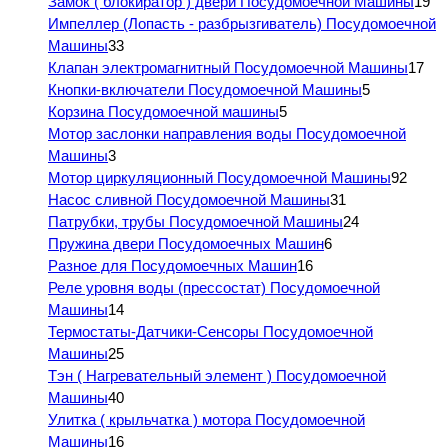
Замок ( блокиратор ) двери Посудомоечной Машины
19
Импеллер (Лопасть - разбрызгиватель) Посудомоечной
Машины
33
Клапан электромагнитный Посудомоечной Машины
17
Кнопки-включатели Посудомоечной Машины
5
Корзина Посудомоечной машины
5
Мотор заслонки направления воды Посудомоечной
Машины
3
Мотор циркуляционный Посудомоечной Машины
92
Насос сливной Посудомоечной Машины
31
Патрубки, трубы Посудомоечной Машины
24
Пружина двери Посудомоечных Машин
6
Разное для Посудомоечных Машин
16
Реле уровня воды (прессостат) Посудомоечной
Машины
14
Термостаты-Датчики-Сенсоры Посудомоечной
Машины
25
Тэн ( Нагревательный элемент ) Посудомоечной
Машины
40
Улитка ( крыльчатка ) мотора Посудомоечной
Машины
16