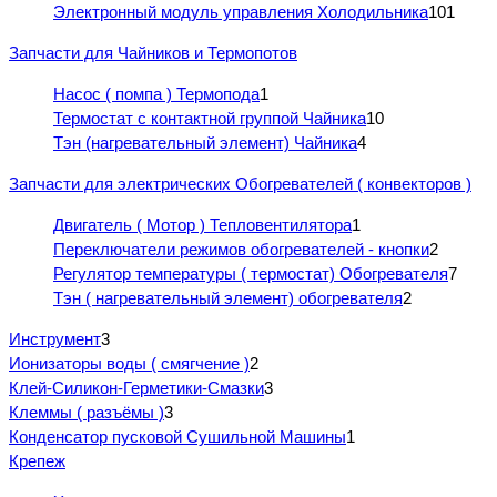
Электронный модуль управления Холодильника
101
Запчасти для Чайников и Термопотов
Насос ( помпа ) Термопода
1
Термостат с контактной группой Чайника
10
Тэн (нагревательный элемент) Чайника
4
Запчасти для электрических Обогревателей ( конвекторов )
Двигатель ( Мотор ) Тепловентилятора
1
Переключатели режимов обогревателей - кнопки
2
Регулятор температуры ( термостат) Обогревателя
7
Тэн ( нагревательный элемент) обогревателя
2
Инструмент
3
Ионизаторы воды ( смягчение )
2
Клей-Силикон-Герметики-Смазки
3
Клеммы ( разъёмы )
3
Конденсатор пусковой Сушильной Машины
1
Крепеж