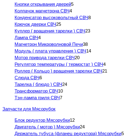
Кнопки открывания дверей
5
Колпачок магнетрона СВЧ
4
Конденсатор высоковольтный СВЧ
8
Крючок дверки СВЧ
25
Куплер ( вращения тарелки ) СВЧ
23
Лампа СВЧ
4
Магнетрон Микроволновой Печи
38
Модуль ( плата управления ) СВЧ
14
Мотор привода тарелки СВЧ
20
Регулятор температуры ( термостат ) СВЧ
4
Роллер ( Кольцо ) вращения тарелки СВЧ
21
Слюда СВЧ
6
Тарелка ( блюдо ) СВЧ
24
Трансформатор СВЧ
10
Тэн-лампа гриля СВЧ
7
Запчасти для Мясорубок
Блок редуктор Мясорубки
12
Двигатель ( мотор ) Мясорубки
24
Держатель тубуса (фланец редуктора) Мясорубки
5