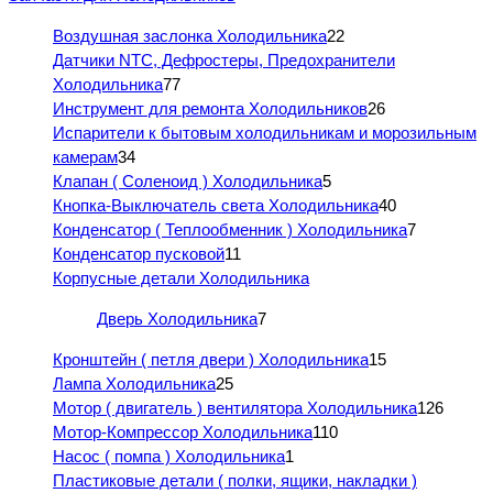
Воздушная заслонка Холодильника
22
Датчики NTC, Дефростеры, Предохранители
Холодильника
77
Инструмент для ремонта Холодильников
26
Испарители к бытовым холодильникам и морозильным
камерам
34
Клапан ( Соленоид ) Холодильника
5
Кнопка-Выключатель света Холодильника
40
Конденсатор ( Теплообменник ) Холодильника
7
Конденсатор пусковой
11
Корпусные детали Холодильника
Дверь Холодильника
7
Кронштейн ( петля двери ) Холодильника
15
Лампа Холодильника
25
Мотор ( двигатель ) вентилятора Холодильника
126
Мотор-Компрессор Холодильника
110
Насос ( помпа ) Холодильника
1
Пластиковые детали ( полки, ящики, накладки )