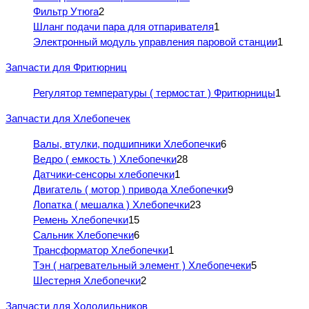
Фильтр Утюга
2
Шланг подачи пара для отпаривателя
1
Электронный модуль управления паровой станции
1
Запчасти для Фритюрниц
Регулятор температуры ( термостат ) Фритюрницы
1
Запчасти для Хлебопечек
Валы, втулки, подшипники Хлебопечки
6
Ведро ( емкость ) Хлебопечки
28
Датчики-сенсоры хлебопечки
1
Двигатель ( мотор ) привода Хлебопечки
9
Лопатка ( мешалка ) Хлебопечки
23
Ремень Хлебопечки
15
Сальник Хлебопечки
6
Трансформатор Хлебопечки
1
Тэн ( нагревательный элемент ) Хлебопечеки
5
Шестерня Хлебопечки
2
Запчасти для Холодильников