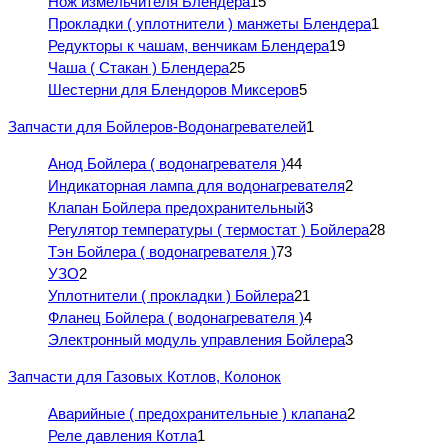
Нож измельчителя Блендера
15
Прокладки ( уплотнители ) манжеты Блендера
1
Редукторы к чашам, венчикам Блендера
19
Чаша ( Стакан ) Блендера
25
Шестерни для Блендоров Миксеров
5
Запчасти для Бойлеров-Водонагревателей
1
Анод Бойлера ( водонагревателя )
44
Индикаторная лампа для водонагревателя
2
Клапан Бойлера предохранительный
3
Регулятор температуры ( термостат ) Бойлера
28
Тэн Бойлера ( водонагревателя )
73
УЗО
2
Уплотнители ( прокладки ) Бойлера
21
Фланец Бойлера ( водонагревателя )
4
Электронный модуль управления Бойлера
3
Запчасти для Газовых Котлов, Колонок
Аварийные ( предохранительные ) клапана
2
Реле давления Котла
1