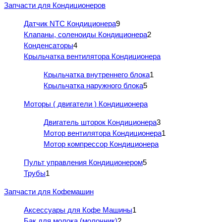
Запчасти для Кондиционеров
Датчик NTC Кондиционера
9
Клапаны, соленоиды Кондиционера
2
Конденсаторы
4
Крыльчатка вентилятора Кондиционера
Крыльчатка внутреннего блока
1
Крыльчатка наружного блока
5
Моторы ( двигатели ) Кондиционера
Двигатель шторок Кондиционера
3
Мотор вентилятора Кондиционера
1
Мотор компрессор Кондиционера
Пульт управления Кондиционером
5
Трубы
1
Запчасти для Кофемашин
Аксессуары для Кофе Машины
1
Бак для молока (молочник)
2