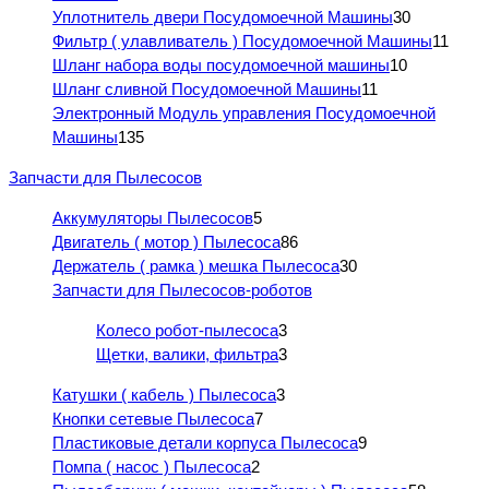
Уплотнитель двери Посудомоечной Машины
30
Фильтр ( улавливатель ) Посудомоечной Машины
11
Шланг набора воды посудомоечной машины
10
Шланг сливной Посудомоечной Машины
11
Электронный Модуль управления Посудомоечной
Машины
135
Запчасти для Пылесосов
Аккумуляторы Пылесосов
5
Двигатель ( мотор ) Пылесоса
86
Держатель ( рамка ) мешка Пылесоса
30
Запчасти для Пылесосов-роботов
Колесо робот-пылесоса
3
Щетки, валики, фильтра
3
Катушки ( кабель ) Пылесоса
3
Кнопки сетевые Пылесоса
7
Пластиковые детали корпуса Пылесоса
9
Помпа ( насос ) Пылесоса
2