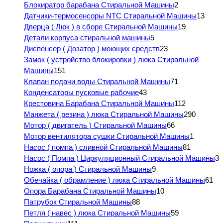
Блокиратор барабана Стиральной Машины
2
Датчики-термосенсоры NTC Стиральной Машины
13
Дверца ( Люк ) в сборе Стиральной Машины
19
Детали корпуса стиральной машины
5
Диспенсер ( Дозатор ) моющих средств
23
Замок ( устройство блокировки ) люка Стиральной
Машины
151
Клапан подачи воды Стиральной Машины
71
Конденсаторы пусковые рабочие
43
Крестовина Барабана Стиральной Машины
112
Манжета ( резина ) люка Стиральной Машины
290
Мотор ( двигатель ) Стиральной Машины
66
Мотор вентилятора сушки Стиральной Машины
1
Насос ( помпа ) сливной Стиральной Машины
81
Насос ( Помпа ) Циркуляционный Стиральной Машины
3
Ножка ( опора ) Стиральной Машины
9
Обечайка ( обрамление ) люка Стиральной Машины
61
Опора Барабана Стиральной Машины
10
Патрубок Стиральной Машины
88
Петля ( навес ) люка Стиральной Машины
59