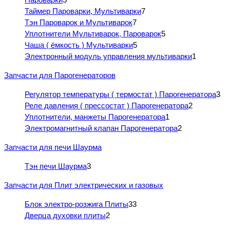
Таймер Пароварки, Мультиварки
7
Тэн Пароварок и Мультиварок
7
Уплотнители Мультиварок, Пароварок
5
Чаша ( ёмкость ) Мультиварки
5
Электронный модуль управления мультиварки
1
Запчасти для Парогенераторов
Регулятор температуры ( термостат ) Парогенератора
3
Реле давления ( прессостат ) Парогенератора
2
Уплотнители, манжеты Парогенератора
1
Электромагнитный клапан Парогенератора
2
Запчасти для печи Шаурма
Тэн печи Шаурма
3
Запчасти для Плит электрических и газовых
Блок электро-розжига Плиты
33
Дверца духовки плиты
2