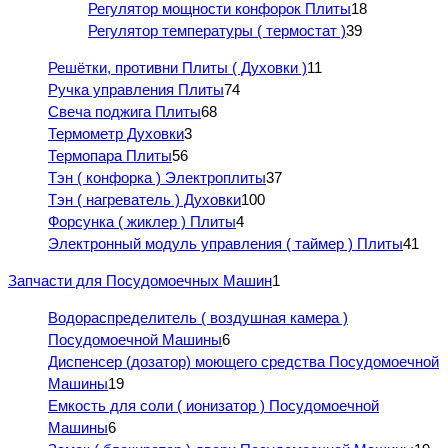
Регулятор мощности конфорок Плиты
18
Регулятор температуры ( термостат )
39
Решётки, противни Плиты ( Духовки )
11
Ручка управления Плиты
74
Свеча поджига Плиты
68
Термометр Духовки
3
Термопара Плиты
56
Тэн ( конфорка ) Электроплиты
37
Тэн ( нагреватель ) Духовки
100
Форсунка ( жиклер ) Плиты
4
Электронный модуль управления ( таймер ) Плиты
41
Запчасти для Посудомоечных Машин
1
Водораспределитель ( воздушная камера )
Посудомоечной Машины
6
Диспенсер (дозатор) моющего средства Посудомоечной
Машины
19
Емкость для соли ( ионизатор ) Посудомоечной
Машины
6