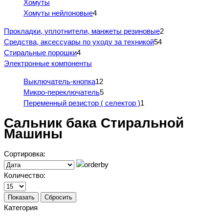
Хомуты
Хомуты нейлоновые
4
Прокладки, уплотнители, манжеты резиновые
2
Средства, аксессуары по уходу за техникой
54
Стиральные порошки
4
Электронные компоненты
Выключатель-кнопка
12
Микро-переключатель
5
Переменный резистор ( селектор )
1
Сальник бака Стиральной
Машины
Сортировка:
Количество:
Показать
Сбросить
Категория