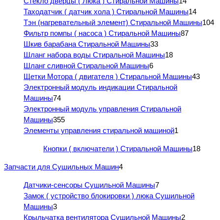
Стекло дверцы ( Люка ) Стиральной Машины
14
Таходатчик ( датчик хола ) Стиральной Машины
14
Тэн (нагревательный элемент) Стиральной Машины
104
Фильтр помпы ( насоса ) Стиральной Машины
87
Шкив барабана Стиральной Машины
33
Шланг набора воды Стиральной Машины
18
Шланг сливной Стиральной Машины
6
Щетки Мотора ( двигателя ) Стиральной Машины
43
Электронный модуль индикации Стиральной
Машины
74
Электронный модуль управления Стиральной
Машины
355
Элементы управления стиральной машиной
1
Кнопки ( включатели ) Стиральной Машины
18
Запчасти для Сушильных Машин
4
Датчики-сенсоры Сушильной Машины
7
Замок ( устройство блокировки ) люка Сушильной
Машины
3
Крыльчатка вентилятора Сушильной Машины
2