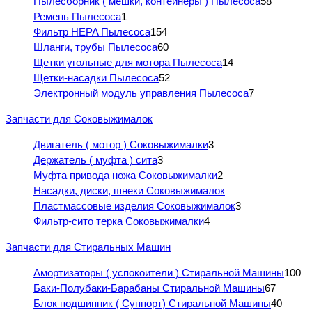
Пылесборник ( мешки, контейнеры ) Пылесоса
58
Ремень Пылесоса
1
Фильтр HEPA Пылесоса
154
Шланги, трубы Пылесоса
60
Щетки угольные для мотора Пылесоса
14
Щетки-насадки Пылесоса
52
Электронный модуль управления Пылесоса
7
Запчасти для Соковыжималок
Двигатель ( мотор ) Соковыжималки
3
Держатель ( муфта ) сита
3
Муфта привода ножа Соковыжималки
2
Насадки, диски, шнеки Соковыжималок
Пластмассовые изделия Соковыжималок
3
Фильтр-сито терка Соковыжималки
4
Запчасти для Стиральных Машин
Амортизаторы ( успокоители ) Стиральной Машины
100
Баки-Полубаки-Барабаны Стиральной Машины
67
Блок подшипник ( Суппорт) Стиральной Машины
40