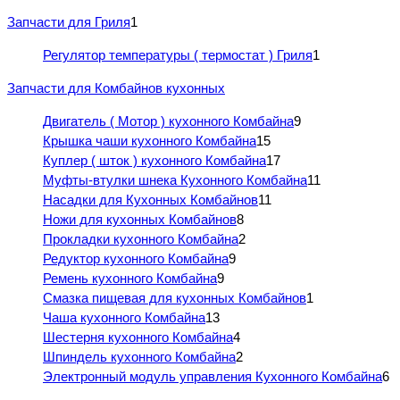
Запчасти для Гриля
1
Регулятор температуры ( термостат ) Гриля
1
Запчасти для Комбайнов кухонных
Двигатель ( Мотор ) кухонного Комбайна
9
Крышка чаши кухонного Комбайна
15
Куплер ( шток ) кухонного Комбайна
17
Муфты-втулки шнека Кухонного Комбайна
11
Насадки для Кухонных Комбайнов
11
Ножи для кухонных Комбайнов
8
Прокладки кухонного Комбайна
2
Редуктор кухонного Комбайна
9
Ремень кухонного Комбайна
9
Смазка пищевая для кухонных Комбайнов
1
Чаша кухонного Комбайна
13
Шестерня кухонного Комбайна
4
Шпиндель кухонного Комбайна
2
Электронный модуль управления Кухонного Комбайна
6