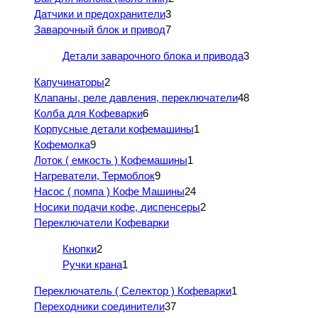
Датчики и предохранители
3
Заварочный блок и привод
7
Детали заварочного блока и привода
3
Капучинаторы
2
Клапаны, реле давления, переключатели
48
Колба для Кофеварки
6
Корпусные детали кофемашины
1
Кофемолка
9
Лоток ( емкость ) Кофемашины
1
Нагреватели, Термоблок
9
Насос ( помпа ) Кофе Машины
24
Носики подачи кофе, диспенсеры
2
Переключатели Кофеварки
Кнопки
2
Ручки крана
1
Переключатель ( Селектор ) Кофеварки
1
Переходники соединители
37