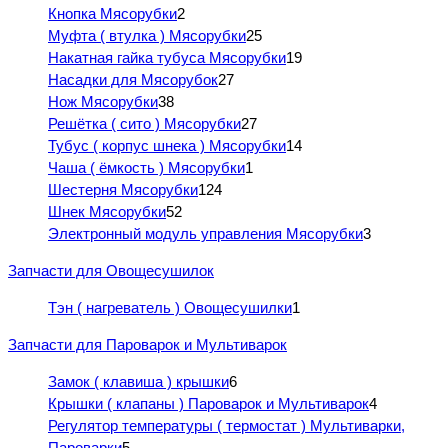
Кнопка Мясорубки
2
Муфта ( втулка ) Мясорубки
25
Накатная гайка тубуса Мясорубки
19
Насадки для Мясорубок
27
Нож Мясорубки
38
Решётка ( сито ) Мясорубки
27
Тубус ( корпус шнека ) Мясорубки
14
Чаша ( ёмкость ) Мясорубки
1
Шестерня Мясорубки
124
Шнек Мясорубки
52
Электронный модуль управления Мясорубки
3
Запчасти для Овощесушилок
Тэн ( нагреватель ) Овощесушилки
1
Запчасти для Пароварок и Мультиварок
Замок ( клавиша ) крышки
6
Крышки ( клапаны ) Пароварок и Мультиварок
4
Регулятор температуры ( термостат ) Мультиварки,
Пароварки
5