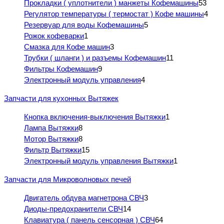
Прокладки ( уплотнители ) манжеты Кофемашины
53
Регулятор температуры ( термостат ) Кофе машины
4
Резервуар для воды Кофемашины
5
Рожок кофеварки
1
Смазка для Кофе машин
3
Трубки ( шланги ) и разъемы Кофемашин
11
Фильтры Кофемашин
9
Электронный модуль управления
4
Запчасти для кухонных Вытяжек
Кнопка включения-выключения Вытяжки
1
Лампа Вытяжки
8
Мотор Вытяжки
8
Фильтр Вытяжки
15
Электронный модуль управления Вытяжки
1
Запчасти для Микроволновых печей
Двигатель обдува магнетрона СВЧ
3
Диоды-предохранители СВЧ
14
Клавиатура ( панель сенсорная ) СВЧ
64