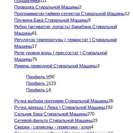
Подшипники
111
Проводка Стиральной Машины
2
Программатор-таймер-селектор Стиральной Машины
12
Пружина Бака Стиральной Машины
9
Ребро (активатор, лопасть) барабана Стиральной
Машины
61
Регулятор температуры ( термостат ) Стиральной
Машины
17
Реле уровня воды ( прессостат ) Стиральной
Машины
75
Ремень приводной Стиральной Машины
3
Профиль H
50
Профиль J
123
Профиль L
6
Ручка выбора программ Стиральной Машины
26
Ручка дверцы ( Люка ) Стиральной Машины
192
Сальник бака Стиральной Машины
270
Сетевой фильтр Стиральной Машины
23
Смазки - силиконы - герметики - клея
4