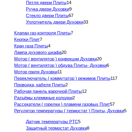
Петля двери Плиты
14
Ручка двери Духовки
9
Стекло двери Плиты
67
Уплотнитель двери Духовки
33
Клапан газ-контроля Плиты
7
Кнопки Плит
7
Кран газа Плиты
4
Лампа духового шкафа
20
Мотор ( вентилятор ) конвекции Духовки
20
Мотор ( вентилятор ) обдува Плиты- Духовки
6
Мотор гриля Духовки
11
Переключатель ( коммутатор ) режимов Плиты
117
Проводка, кабеля Плиты
2
Рабочая панель варочной Плиты
12
Разъёмы клеммные колодки
2
Рассекатели ( горелки ) пламени газовых Плит
57
Регулятор температуры ( термостат ) Плиты, Духовки
5
Датчик температуры PTC
5
Защитный термостат Духовки
8