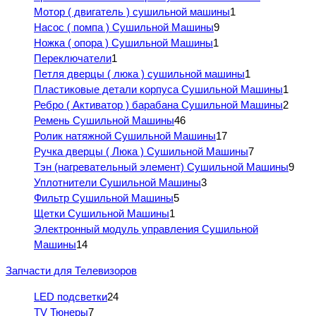
Мотор ( двигатель ) сушильной машины
1
Насос ( помпа ) Сушильной Машины
9
Ножка ( опора ) Сушильной Машины
1
Переключатели
1
Петля дверцы ( люка ) сушильной машины
1
Пластиковые детали корпуса Сушильной Машины
1
Ребро ( Активатор ) барабана Сушильной Машины
2
Ремень Сушильной Машины
46
Ролик натяжной Сушильной Машины
17
Ручка дверцы ( Люка ) Сушильной Машины
7
Тэн (нагревательный элемент) Сушильной Машины
9
Уплотнители Сушильной Машины
3
Фильтр Сушильной Машины
5
Щетки Сушильной Машины
1
Электронный модуль управления Сушильной
Машины
14
Запчасти для Телевизоров
LED подсветки
24
TV Тюнеры
7