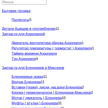
Бытовая техника
Пылесосы
5
Детали бывшие в употреблении
11
Запчасти для Аэрогрилей
Двигатель вентилятора обдува Аэрогриля
1
Регулятор температуры ( термостат ) Аэрогриля
1
Таймер времени Аэрогриля
Тэн Аэрогриля
4
Запчасти для Блендеров и Миксеров
Блендерные ножки
11
Венчик Блендера
11
Вставки (терки), диски, насадки Блендера
2
Кнопки ( переключатели ) Блендеров-Миксеров
2
Мотор ( двигатель ) Блендера
10
Муфты ( втулки ) Блендера
31