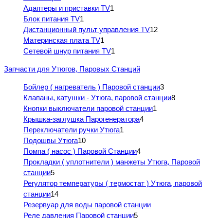
Адаптеры и приставки TV
1
Блок питания TV
1
Дистанционный пульт управления TV
12
Материнская плата TV
1
Сетевой шнур питания TV
1
Запчасти для Утюгов, Паровых Станций
Бойлер ( нагреватель ) Паровой станции
3
Клапаны, катушки - Утюга, паровой станции
8
Кнопки выключатели паровой станции
1
Крышка-заглушка Парогенератора
4
Переключатели ручки Утюга
1
Подошвы Утюга
10
Помпа ( насос ) Паровой Станции
4
Прокладки ( уплотнители ) манжеты Утюга, Паровой
станции
5
Регулятор температуры ( термостат ) Утюга, паровой
станции
14
Резервуар для воды паровой станции
Реле давления Паровой станции
5