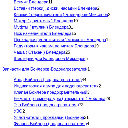
Венчик Блендера
11
Вставки (терки), диски, насадки Блендера
2
Кнопки ( переключатели ) Блендеров-Миксеров
2
Мотор ( двигатель ) Блендера
10
Муфты ( втулки ) Блендера
31
Нож измельчителя Блендера
15
Прокладки ( уплотнители ) манжеты Блендера
1
Редукторы к чашам, венчикам Блендера
19
Чаша ( Стакан ) Блендера
25
Шестерни для Блендоров Миксеров
5
Запчасти для Бойлеров-Водонагревателей
1
Анод Бойлера ( водонагревателя )
44
Индикаторная лампа для водонагревателя
2
Клапан Бойлера предохранительный
3
Регулятор температуры ( термостат ) Бойлера
28
Тэн Бойлера ( водонагревателя )
73
УЗО
2
Уплотнители ( прокладки ) Бойлера
21
Фланец Бойлера ( водонагревателя )
4