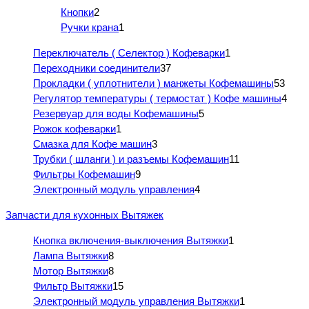
Кнопки
2
Ручки крана
1
Переключатель ( Селектор ) Кофеварки
1
Переходники соединители
37
Прокладки ( уплотнители ) манжеты Кофемашины
53
Регулятор температуры ( термостат ) Кофе машины
4
Резервуар для воды Кофемашины
5
Рожок кофеварки
1
Смазка для Кофе машин
3
Трубки ( шланги ) и разъемы Кофемашин
11
Фильтры Кофемашин
9
Электронный модуль управления
4
Запчасти для кухонных Вытяжек
Кнопка включения-выключения Вытяжки
1
Лампа Вытяжки
8
Мотор Вытяжки
8
Фильтр Вытяжки
15
Электронный модуль управления Вытяжки
1