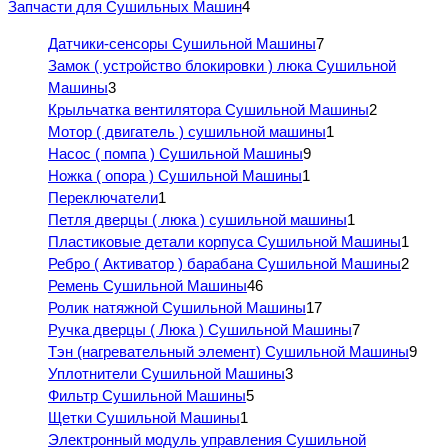
Запчасти для Сушильных Машин
4
Датчики-сенсоры Сушильной Машины
7
Замок ( устройство блокировки ) люка Сушильной
Машины
3
Крыльчатка вентилятора Сушильной Машины
2
Мотор ( двигатель ) сушильной машины
1
Насос ( помпа ) Сушильной Машины
9
Ножка ( опора ) Сушильной Машины
1
Переключатели
1
Петля дверцы ( люка ) сушильной машины
1
Пластиковые детали корпуса Сушильной Машины
1
Ребро ( Активатор ) барабана Сушильной Машины
2
Ремень Сушильной Машины
46
Ролик натяжной Сушильной Машины
17
Ручка дверцы ( Люка ) Сушильной Машины
7
Тэн (нагревательный элемент) Сушильной Машины
9
Уплотнители Сушильной Машины
3
Фильтр Сушильной Машины
5
Щетки Сушильной Машины
1
Электронный модуль управления Сушильной