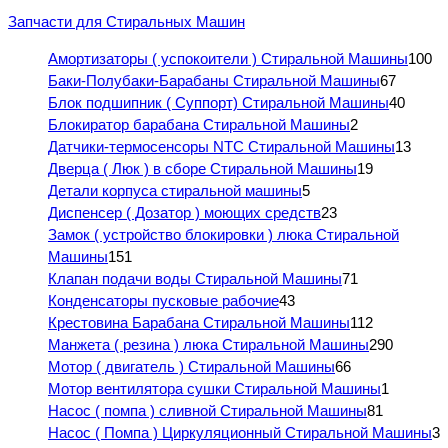
Запчасти для Стиральных Машин
Амортизаторы ( успокоители ) Стиральной Машины
100
Баки-Полубаки-Барабаны Стиральной Машины
67
Блок подшипник ( Суппорт) Стиральной Машины
40
Блокиратор барабана Стиральной Машины
2
Датчики-термосенсоры NTC Стиральной Машины
13
Дверца ( Люк ) в сборе Стиральной Машины
19
Детали корпуса стиральной машины
5
Диспенсер ( Дозатор ) моющих средств
23
Замок ( устройство блокировки ) люка Стиральной
Машины
151
Клапан подачи воды Стиральной Машины
71
Конденсаторы пусковые рабочие
43
Крестовина Барабана Стиральной Машины
112
Манжета ( резина ) люка Стиральной Машины
290
Мотор ( двигатель ) Стиральной Машины
66
Мотор вентилятора сушки Стиральной Машины
1
Насос ( помпа ) сливной Стиральной Машины
81
Насос ( Помпа ) Циркуляционный Стиральной Машины
3