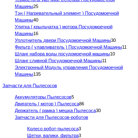
Машины
25
Тэн ( Нагревательный элемент ) Посудомоечной
Машины
40
Улитка ( крыльчатка ) мотора Посудомоечной
Машины
16
Уплотнитель двери Посудомоечной Машины
30
Фильтр ( улавливатель ) Посудомоечной Машины
11
Шланг набора воды посудомоечной машины
10
Шланг сливной Посудомоечной Машины
11
Электронный Модуль управления Посудомоечной
Машины
135
Запчасти для Пылесосов
Аккумуляторы Пылесосов
5
Двигатель ( мотор ) Пылесоса
86
Держатель ( рамка ) мешка Пылесоса
30
Запчасти для Пылесосов-роботов
Колесо робот-пылесоса
3
Щетки, валики, фильтра
3