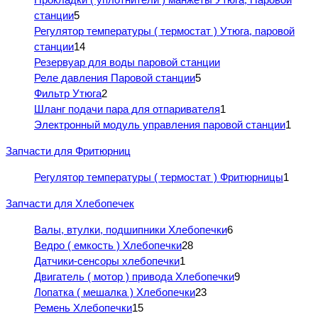
станции
5
Регулятор температуры ( термостат ) Утюга, паровой
станции
14
Резервуар для воды паровой станции
Реле давления Паровой станции
5
Фильтр Утюга
2
Шланг подачи пара для отпаривателя
1
Электронный модуль управления паровой станции
1
Запчасти для Фритюрниц
Регулятор температуры ( термостат ) Фритюрницы
1
Запчасти для Хлебопечек
Валы, втулки, подшипники Хлебопечки
6
Ведро ( емкость ) Хлебопечки
28
Датчики-сенсоры хлебопечки
1
Двигатель ( мотор ) привода Хлебопечки
9
Лопатка ( мешалка ) Хлебопечки
23
Ремень Хлебопечки
15