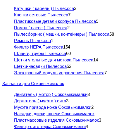
Катушки ( кабель ) Пылесоса
3
Кнопки сетевые Пылесоса
7
Пластиковые детали корпуса Пылесоса
9
Помпа ( насос ) Пылесоса
2
Пылесборник ( мешки, контейнеры ) Пылесоса
58
Ремень Пылесоса
1
Фильтр HEPA Пылесоса
154
Шланги, трубы Пылесоса
60
Щетки угольные для мотора Пылесоса
14
Щетки-насадки Пылесоса
52
Электронный модуль управления Пылесоса
7
Запчасти для Соковыжималок
Двигатель ( мотор ) Соковыжималки
3
Держатель ( муфта ) сита
3
Муфта привода ножа Соковыжималки
2
Насадки, диски, шнеки Соковыжималок
Пластмассовые изделия Соковыжималок
3
Фильтр-сито терка Соковыжималки
4