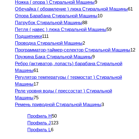
Ножка ( опора ) Стиральной Машины
9
Обечайка ( обрамление ) люка Стиральной Машины
61
Опора Барабана Стиральной Машины
10
Патрубок Стиральной Машины
88
Петля ( навес ) люка Стиральной Машины
59
Подшипники
111
Проводка Стиральной Машины
2
Программатор-таймер-селектор Стиральной Машины
12
Пружина Бака Стиральной Машины
9
Ребро (активатор, лопасть) барабана Стиральной
Машины
61
Регулятор температуры ( термостат ) Стиральной
Машины
17
Реле уровня воды ( прессостат ) Стиральной
Машины
75
Ремень приводной Стиральной Машины
3
Профиль H
50
Профиль J
123
Профиль L
6