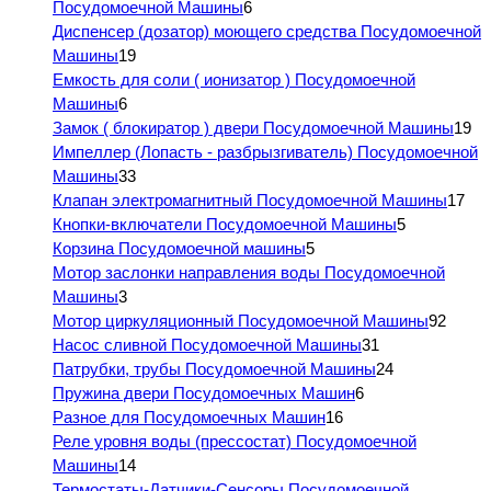
Посудомоечной Машины
6
Диспенсер (дозатор) моющего средства Посудомоечной
Машины
19
Емкость для соли ( ионизатор ) Посудомоечной
Машины
6
Замок ( блокиратор ) двери Посудомоечной Машины
19
Импеллер (Лопасть - разбрызгиватель) Посудомоечной
Машины
33
Клапан электромагнитный Посудомоечной Машины
17
Кнопки-включатели Посудомоечной Машины
5
Корзина Посудомоечной машины
5
Мотор заслонки направления воды Посудомоечной
Машины
3
Мотор циркуляционный Посудомоечной Машины
92
Насос сливной Посудомоечной Машины
31
Патрубки, трубы Посудомоечной Машины
24
Пружина двери Посудомоечных Машин
6
Разное для Посудомоечных Машин
16
Реле уровня воды (прессостат) Посудомоечной
Машины
14
Термостаты-Датчики-Сенсоры Посудомоечной