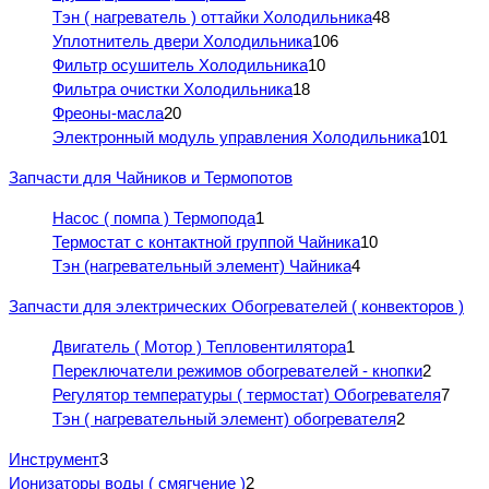
Тэн ( нагреватель ) оттайки Холодильника
48
Уплотнитель двери Холодильника
106
Фильтр осушитель Холодильника
10
Фильтра очистки Холодильника
18
Фреоны-масла
20
Электронный модуль управления Холодильника
101
Запчасти для Чайников и Термопотов
Насос ( помпа ) Термопода
1
Термостат с контактной группой Чайника
10
Тэн (нагревательный элемент) Чайника
4
Запчасти для электрических Обогревателей ( конвекторов )
Двигатель ( Мотор ) Тепловентилятора
1
Переключатели режимов обогревателей - кнопки
2
Регулятор температуры ( термостат) Обогревателя
7
Тэн ( нагревательный элемент) обогревателя
2
Инструмент
3
Ионизаторы воды ( смягчение )
2