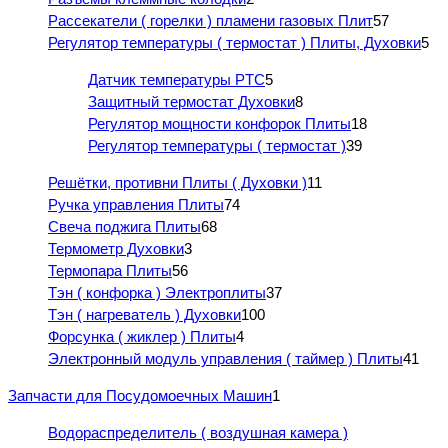
Рассекатели ( горелки ) пламени газовых Плит
57
Регулятор температуры ( термостат ) Плиты, Духовки
5
Датчик температуры PTC
5
Защитный термостат Духовки
8
Регулятор мощности конфорок Плиты
18
Регулятор температуры ( термостат )
39
Решётки, противни Плиты ( Духовки )
11
Ручка управления Плиты
74
Свеча поджига Плиты
68
Термометр Духовки
3
Термопара Плиты
56
Тэн ( конфорка ) Электроплиты
37
Тэн ( нагреватель ) Духовки
100
Форсунка ( жиклер ) Плиты
4
Электронный модуль управления ( таймер ) Плиты
41
Запчасти для Посудомоечных Машин
1
Водораспределитель ( воздушная камера )