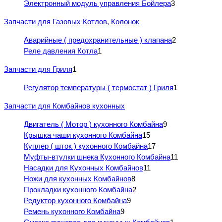
Электронный модуль управления Бойлера
3
Запчасти для Газовых Котлов, Колонок
Аварийные ( предохранительные ) клапана
2
Реле давления Котла
1
Запчасти для Гриля
1
Регулятор температуры ( термостат ) Гриля
1
Запчасти для Комбайнов кухонных
Двигатель ( Мотор ) кухонного Комбайна
9
Крышка чаши кухонного Комбайна
15
Куплер ( шток ) кухонного Комбайна
17
Муфты-втулки шнека Кухонного Комбайна
11
Насадки для Кухонных Комбайнов
11
Ножи для кухонных Комбайнов
8
Прокладки кухонного Комбайна
2
Редуктор кухонного Комбайна
9
Ремень кухонного Комбайна
9