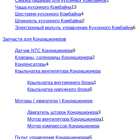
Смазка пищевая для кухонных Комбайнов
1
Чаша кухонного Комбайна
13
Шестерня кухонного Комбайна
4
Шпиндель кухонного Комбайна
2
Электронный модуль управления Кухонного Комбайна
6
Запчасти для Кондиционеров
Датчик NTC Кондиционера
9
Клапаны, соленоиды Кондиционера
2
Конденсаторы
4
Крыльчатка вентилятора Кондиционера
Крыльчатка внутреннего блока
1
Крыльчатка наружного блока
5
Моторы ( двигатели ) Кондиционера
Двигатель шторок Кондиционера
3
Мотор вентилятора Кондиционера
1
Мотор компрессор Кондиционера
Пульт управления Кондиционером
5