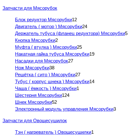
Запчасти для Мясорубок
Блок редуктор Мясорубки
12
Двигатель ( мотор ) Мясорубки
24
Держатель тубуса (фланец редуктора) Мясорубки
5
Кнопка Мясорубки
2
Муфта ( втулка ) Мясорубки
25
Накатная гайка тубуса Мясорубки
19
Насадки для Мясорубок
27
Нож Мясорубки
38
Решётка ( сито ) Мясорубки
27
Тубус ( корпус шнека ) Мясорубки
14
Чаша ( ёмкость ) Мясорубки
1
Шестерня Мясорубки
124
Шнек Мясорубки
52
Электронный модуль управления Мясорубки
3
Запчасти для Овощесушилок
Тэн ( нагреватель ) Овощесушилки
1