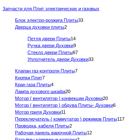
Запчасти для Плит электрических и газовых
Блок электро-розжига Плиты
33
Дверца духовки плиты
2
Петля двери Плиты
14
Ручка двери Духовки
9
Стекло двери Плиты
67
Уплотнитель двери Духовки
33
Клапан газ-контроля Плиты
7
Кнопки Плит
7
Кран газа Плиты
4
Лампа духового шкафа
20
Мотор ( вентилятор ) конвекции Духовки
20
Мотор ( вентилятор ) обдува Плиты- Духовки
6
Мотор гриля Духовки
11
Переключатель ( коммутатор ) режимов Плиты
117
Проводка, кабеля Плиты
2
Рабочая панель варочной Плиты
12
Разъёмы клеммные колодки
2