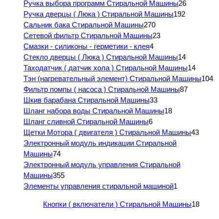
Ручка выбора программ Стиральной Машины
26
Ручка дверцы ( Люка ) Стиральной Машины
192
Сальник бака Стиральной Машины
270
Сетевой фильтр Стиральной Машины
23
Смазки - силиконы - герметики - клея
4
Стекло дверцы ( Люка ) Стиральной Машины
14
Таходатчик ( датчик хола ) Стиральной Машины
14
Тэн (нагревательный элемент) Стиральной Машины
104
Фильтр помпы ( насоса ) Стиральной Машины
87
Шкив барабана Стиральной Машины
33
Шланг набора воды Стиральной Машины
18
Шланг сливной Стиральной Машины
6
Щетки Мотора ( двигателя ) Стиральной Машины
43
Электронный модуль индикации Стиральной
Машины
74
Электронный модуль управления Стиральной
Машины
355
Элементы управления стиральной машиной
1
Кнопки ( включатели ) Стиральной Машины
18