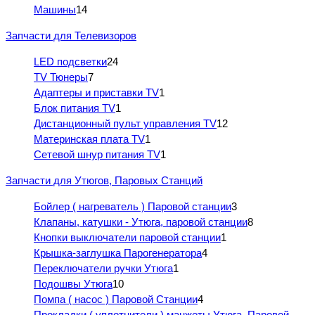
Машины
14
Запчасти для Телевизоров
LED подсветки
24
TV Тюнеры
7
Адаптеры и приставки TV
1
Блок питания TV
1
Дистанционный пульт управления TV
12
Материнская плата TV
1
Сетевой шнур питания TV
1
Запчасти для Утюгов, Паровых Станций
Бойлер ( нагреватель ) Паровой станции
3
Клапаны, катушки - Утюга, паровой станции
8
Кнопки выключатели паровой станции
1
Крышка-заглушка Парогенератора
4
Переключатели ручки Утюга
1
Подошвы Утюга
10
Помпа ( насос ) Паровой Станции
4
Прокладки ( уплотнители ) манжеты Утюга, Паровой