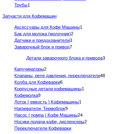
Трубы
1
Запчасти для Кофемашин
Аксессуары для Кофе Машины
1
Бак для молока (молочник)
2
Датчики и предохранители
3
Заварочный блок и привод
7
Детали заварочного блока и привода
3
Капучинаторы
2
Клапаны, реле давления, переключатели
48
Колба для Кофеварки
6
Корпусные детали кофемашины
1
Кофемолка
9
Лоток ( емкость ) Кофемашины
1
Нагреватели, Термоблок
9
Насос ( помпа ) Кофе Машины
24
Носики подачи кофе, диспенсеры
2
Переключатели Кофеварки