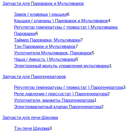
Запчасти для Пароварок и Мультиварок
Замок ( клавиша ) крышки
6
Крышки ( клапаны ) Пароварок и Мультиварок
4
Регулятор температуры ( термостат ) Мультиварки,
Пароварки
5
Таймер Пароварки, Мультиварки
7
Тэн Пароварок и Мультиварок
7
Уплотнители Мультиварок, Пароварок
5
Чаша ( ёмкость ) Мультиварки
5
Электронный модуль управления мультиварки
1
Запчасти для Парогенераторов
Регулятор температуры ( термостат ) Парогенератора
3
Реле давления ( прессостат ) Парогенератора
2
Уплотнители, манжеты Парогенератора
1
Электромагнитный клапан Парогенератора
2
Запчасти для печи Шаурма
Тэн печи Шаурма
3