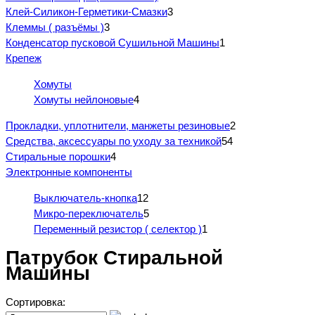
Клей-Силикон-Герметики-Смазки
3
Клеммы ( разъёмы )
3
Конденсатор пусковой Сушильной Машины
1
Крепеж
Хомуты
Хомуты нейлоновые
4
Прокладки, уплотнители, манжеты резиновые
2
Средства, аксессуары по уходу за техникой
54
Стиральные порошки
4
Электронные компоненты
Выключатель-кнопка
12
Микро-переключатель
5
Переменный резистор ( селектор )
1
Патрубок Стиральной
Машины
Сортировка: