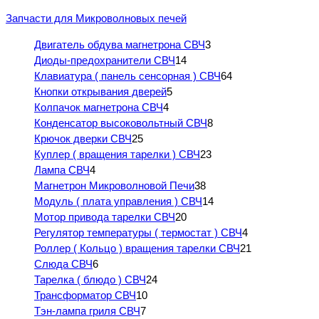
Запчасти для Микроволновых печей
Двигатель обдува магнетрона СВЧ
3
Диоды-предохранители СВЧ
14
Клавиатура ( панель сенсорная ) СВЧ
64
Кнопки открывания дверей
5
Колпачок магнетрона СВЧ
4
Конденсатор высоковольтный СВЧ
8
Крючок дверки СВЧ
25
Куплер ( вращения тарелки ) СВЧ
23
Лампа СВЧ
4
Магнетрон Микроволновой Печи
38
Модуль ( плата управления ) СВЧ
14
Мотор привода тарелки СВЧ
20
Регулятор температуры ( термостат ) СВЧ
4
Роллер ( Кольцо ) вращения тарелки СВЧ
21
Слюда СВЧ
6
Тарелка ( блюдо ) СВЧ
24
Трансформатор СВЧ
10
Тэн-лампа гриля СВЧ
7