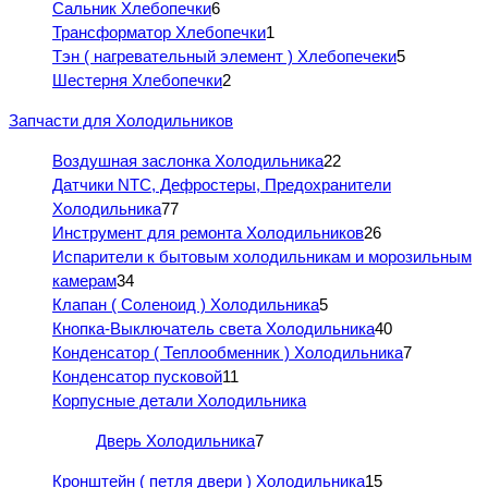
Сальник Хлебопечки
6
Трансформатор Хлебопечки
1
Тэн ( нагревательный элемент ) Хлебопечеки
5
Шестерня Хлебопечки
2
Запчасти для Холодильников
Воздушная заслонка Холодильника
22
Датчики NTC, Дефростеры, Предохранители
Холодильника
77
Инструмент для ремонта Холодильников
26
Испарители к бытовым холодильникам и морозильным
камерам
34
Клапан ( Соленоид ) Холодильника
5
Кнопка-Выключатель света Холодильника
40
Конденсатор ( Теплообменник ) Холодильника
7
Конденсатор пусковой
11
Корпусные детали Холодильника
Дверь Холодильника
7
Кронштейн ( петля двери ) Холодильника
15