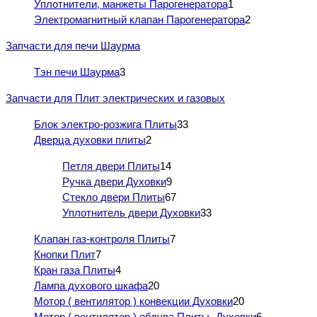
Уплотнители, манжеты Парогенератора
1
Электромагнитный клапан Парогенератора
2
Запчасти для печи Шаурма
Тэн печи Шаурма
3
Запчасти для Плит электрических и газовых
Блок электро-розжига Плиты
33
Дверца духовки плиты
2
Петля двери Плиты
14
Ручка двери Духовки
9
Стекло двери Плиты
67
Уплотнитель двери Духовки
33
Клапан газ-контроля Плиты
7
Кнопки Плит
7
Кран газа Плиты
4
Лампа духового шкафа
20
Мотор ( вентилятор ) конвекции Духовки
20
Мотор ( вентилятор ) обдува Плиты- Духовки
6