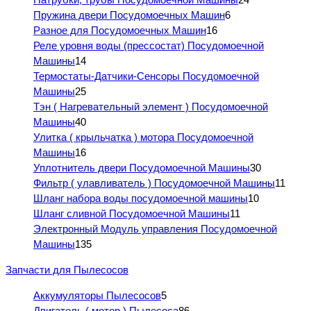
Пружина двери Посудомоечных Машин
6
Разное для Посудомоечных Машин
16
Реле уровня воды (прессостат) Посудомоечной
Машины
14
Термостаты-Датчики-Сенсоры Посудомоечной
Машины
25
Тэн ( Нагревательный элемент ) Посудомоечной
Машины
40
Улитка ( крыльчатка ) мотора Посудомоечной
Машины
16
Уплотнитель двери Посудомоечной Машины
30
Фильтр ( улавливатель ) Посудомоечной Машины
11
Шланг набора воды посудомоечной машины
10
Шланг сливной Посудомоечной Машины
11
Электронный Модуль управления Посудомоечной
Машины
135
Запчасти для Пылесосов
Аккумуляторы Пылесосов
5
Двигатель ( мотор ) Пылесоса
86