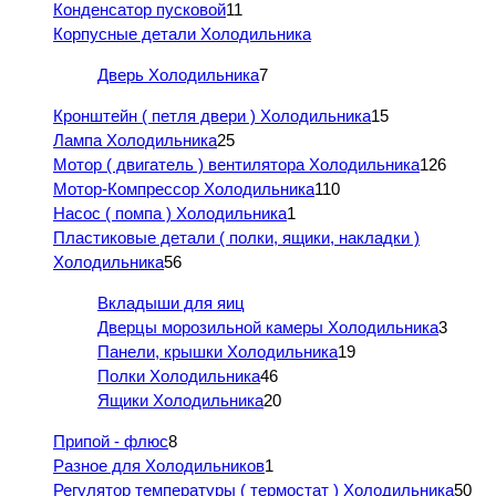
Конденсатор пусковой
11
Корпусные детали Холодильника
Дверь Холодильника
7
Кронштейн ( петля двери ) Холодильника
15
Лампа Холодильника
25
Мотор ( двигатель ) вентилятора Холодильника
126
Мотор-Компрессор Холодильника
110
Насос ( помпа ) Холодильника
1
Пластиковые детали ( полки, ящики, накладки )
Холодильника
56
Вкладыши для яиц
Дверцы морозильной камеры Холодильника
3
Панели, крышки Холодильника
19
Полки Холодильника
46
Ящики Холодильника
20
Припой - флюс
8
Разное для Холодильников
1
Регулятор температуры ( термостат ) Холодильника
50