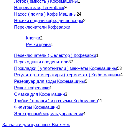
Лоток ( емкость ) Кофемашины
1
Нагреватели, Термоблок
9
Насос ( помпа ) Кофе Машины
24
Носики подачи кофе, диспенсеры
2
Переключатели Кофеварки
Кнопки
2
Ручки крана
1
Переключатель ( Селектор ) Кофеварки
1
Переходники соединители
37
Прокладки ( уплотнители ) манжеты Кофемашины
53
Регулятор температуры ( термостат ) Кофе машины
4
Резервуар для воды Кофемашины
5
Рожок кофеварки
1
Смазка для Кофе машин
3
Трубки ( шланги ) и разъемы Кофемашин
11
Фильтры Кофемашин
9
Электронный модуль управления
4
Запчасти для кухонных Вытяжек