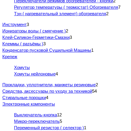
Переключатели режимов обогревателей - кнопки
2
Регулятор температуры ( термостат) Обогревателя
7
Тэн ( нагревательный элемент) обогревателя
2
Инструмент
3
Ионизаторы воды ( смягчение )
2
Клей-Силикон-Герметики-Смазки
3
Клеммы ( разъёмы )
3
Конденсатор пусковой Сушильной Машины
1
Крепеж
Хомуты
Хомуты нейлоновые
4
Прокладки, уплотнители, манжеты резиновые
2
Средства, аксессуары по уходу за техникой
54
Стиральные порошки
4
Электронные компоненты
Выключатель-кнопка
12
Микро-переключатель
5
Переменный резистор ( селектор )
1