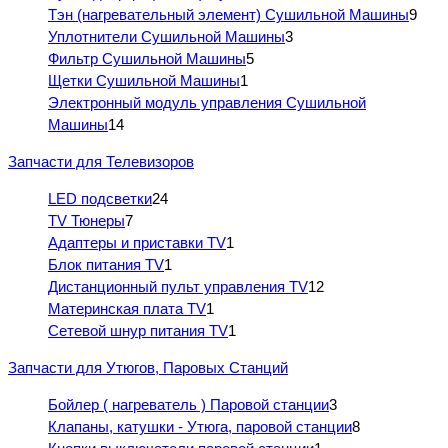
Тэн (нагревательный элемент) Сушильной Машины
9
Уплотнители Сушильной Машины
3
Фильтр Сушильной Машины
5
Щетки Сушильной Машины
1
Электронный модуль управления Сушильной
Машины
14
Запчасти для Телевизоров
LED подсветки
24
TV Тюнеры
7
Адаптеры и приставки TV
1
Блок питания TV
1
Дистанционный пульт управления TV
12
Материнская плата TV
1
Сетевой шнур питания TV
1
Запчасти для Утюгов, Паровых Станций
Бойлер ( нагреватель ) Паровой станции
3
Клапаны, катушки - Утюга, паровой станции
8