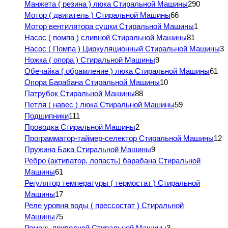
Манжета ( резина ) люка Стиральной Машины
290
Мотор ( двигатель ) Стиральной Машины
66
Мотор вентилятора сушки Стиральной Машины
1
Насос ( помпа ) сливной Стиральной Машины
81
Насос ( Помпа ) Циркуляционный Стиральной Машины
3
Ножка ( опора ) Стиральной Машины
9
Обечайка ( обрамление ) люка Стиральной Машины
61
Опора Барабана Стиральной Машины
10
Патрубок Стиральной Машины
88
Петля ( навес ) люка Стиральной Машины
59
Подшипники
111
Проводка Стиральной Машины
2
Программатор-таймер-селектор Стиральной Машины
12
Пружина Бака Стиральной Машины
9
Ребро (активатор, лопасть) барабана Стиральной
Машины
61
Регулятор температуры ( термостат ) Стиральной
Машины
17
Реле уровня воды ( прессостат ) Стиральной
Машины
75
Ремень приводной Стиральной Машины
3