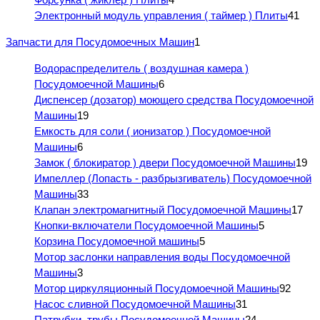
Электронный модуль управления ( таймер ) Плиты
41
Запчасти для Посудомоечных Машин
1
Водораспределитель ( воздушная камера )
Посудомоечной Машины
6
Диспенсер (дозатор) моющего средства Посудомоечной
Машины
19
Емкость для соли ( ионизатор ) Посудомоечной
Машины
6
Замок ( блокиратор ) двери Посудомоечной Машины
19
Импеллер (Лопасть - разбрызгиватель) Посудомоечной
Машины
33
Клапан электромагнитный Посудомоечной Машины
17
Кнопки-включатели Посудомоечной Машины
5
Корзина Посудомоечной машины
5
Мотор заслонки направления воды Посудомоечной
Машины
3
Мотор циркуляционный Посудомоечной Машины
92
Насос сливной Посудомоечной Машины
31
Патрубки, трубы Посудомоечной Машины
24