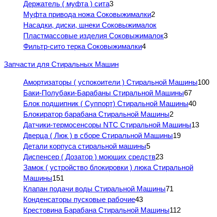
Держатель ( муфта ) сита
3
Муфта привода ножа Соковыжималки
2
Насадки, диски, шнеки Соковыжималок
Пластмассовые изделия Соковыжималок
3
Фильтр-сито терка Соковыжималки
4
Запчасти для Стиральных Машин
Амортизаторы ( успокоители ) Стиральной Машины
100
Баки-Полубаки-Барабаны Стиральной Машины
67
Блок подшипник ( Суппорт) Стиральной Машины
40
Блокиратор барабана Стиральной Машины
2
Датчики-термосенсоры NTC Стиральной Машины
13
Дверца ( Люк ) в сборе Стиральной Машины
19
Детали корпуса стиральной машины
5
Диспенсер ( Дозатор ) моющих средств
23
Замок ( устройство блокировки ) люка Стиральной
Машины
151
Клапан подачи воды Стиральной Машины
71
Конденсаторы пусковые рабочие
43
Крестовина Барабана Стиральной Машины
112