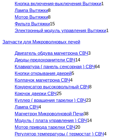
Кнопка включения-выключения Вытяжки
1
Лампа Вытяжки
8
Мотор Вытяжки
8
Фильтр Вытяжки
15
Электронный модуль управления Вытяжки
1
Запчасти для Микроволновых печей
Двигатель обдува магнетрона СВЧ
3
Диоды-предохранители СВЧ
14
Клавиатура ( панель сенсорная ) СВЧ
64
Кнопки открывания дверей
5
Колпачок магнетрона СВЧ
4
Конденсатор высоковольтный СВЧ
8
Крючок дверки СВЧ
25
Куплер ( вращения тарелки ) СВЧ
23
Лампа СВЧ
4
Магнетрон Микроволновой Печи
38
Модуль ( плата управления ) СВЧ
14
Мотор привода тарелки СВЧ
20
Регулятор температуры ( термостат ) СВЧ
4