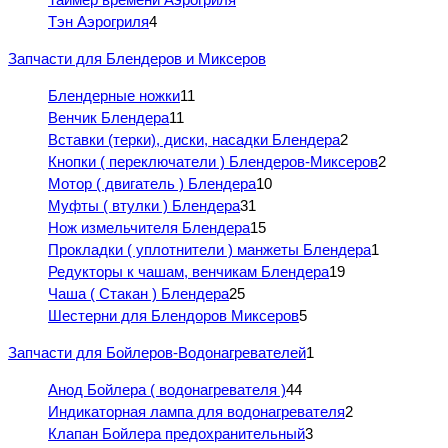
Тэн Аэрогриля
4
Запчасти для Блендеров и Миксеров
Блендерные ножки
11
Венчик Блендера
11
Вставки (терки), диски, насадки Блендера
2
Кнопки ( переключатели ) Блендеров-Миксеров
2
Мотор ( двигатель ) Блендера
10
Муфты ( втулки ) Блендера
31
Нож измельчителя Блендера
15
Прокладки ( уплотнители ) манжеты Блендера
1
Редукторы к чашам, венчикам Блендера
19
Чаша ( Стакан ) Блендера
25
Шестерни для Блендоров Миксеров
5
Запчасти для Бойлеров-Водонагревателей
1
Анод Бойлера ( водонагревателя )
44
Индикаторная лампа для водонагревателя
2
Клапан Бойлера предохранительный
3