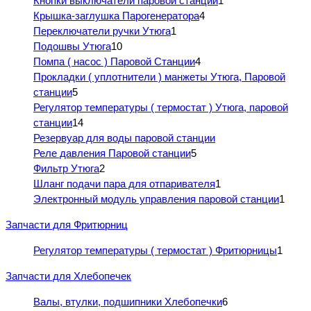
Кнопки выключатели паровой станции
1
Крышка-заглушка Парогенератора
4
Переключатели ручки Утюга
1
Подошвы Утюга
10
Помпа ( насос ) Паровой Станции
4
Прокладки ( уплотнители ) манжеты Утюга, Паровой
станции
5
Регулятор температуры ( термостат ) Утюга, паровой
станции
14
Резервуар для воды паровой станции
Реле давления Паровой станции
5
Фильтр Утюга
2
Шланг подачи пара для отпаривателя
1
Электронный модуль управления паровой станции
1
Запчасти для Фритюрниц
Регулятор температуры ( термостат ) Фритюрницы
1
Запчасти для Хлебопечек
Валы, втулки, подшипники Хлебопечки
6