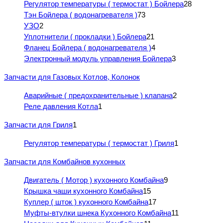
Регулятор температуры ( термостат ) Бойлера
28
Тэн Бойлера ( водонагревателя )
73
УЗО
2
Уплотнители ( прокладки ) Бойлера
21
Фланец Бойлера ( водонагревателя )
4
Электронный модуль управления Бойлера
3
Запчасти для Газовых Котлов, Колонок
Аварийные ( предохранительные ) клапана
2
Реле давления Котла
1
Запчасти для Гриля
1
Регулятор температуры ( термостат ) Гриля
1
Запчасти для Комбайнов кухонных
Двигатель ( Мотор ) кухонного Комбайна
9
Крышка чаши кухонного Комбайна
15
Куплер ( шток ) кухонного Комбайна
17
Муфты-втулки шнека Кухонного Комбайна
11