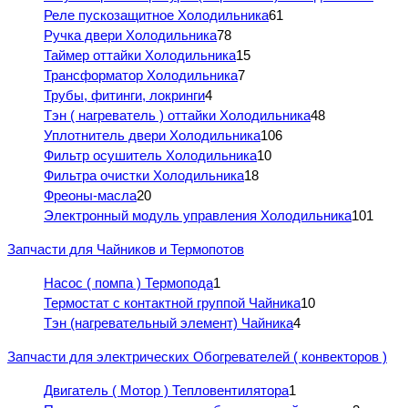
Реле пускозащитное Холодильника
61
Ручка двери Холодильника
78
Таймер оттайки Холодильника
15
Трансформатор Холодильника
7
Трубы, фитинги, локринги
4
Тэн ( нагреватель ) оттайки Холодильника
48
Уплотнитель двери Холодильника
106
Фильтр осушитель Холодильника
10
Фильтра очистки Холодильника
18
Фреоны-масла
20
Электронный модуль управления Холодильника
101
Запчасти для Чайников и Термопотов
Насос ( помпа ) Термопода
1
Термостат с контактной группой Чайника
10
Тэн (нагревательный элемент) Чайника
4
Запчасти для электрических Обогревателей ( конвекторов )
Двигатель ( Мотор ) Тепловентилятора
1