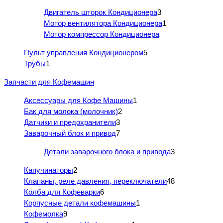
Двигатель шторок Кондиционера
3
Мотор вентилятора Кондиционера
1
Мотор компрессор Кондиционера
Пульт управления Кондиционером
5
Трубы
1
Запчасти для Кофемашин
Аксессуары для Кофе Машины
1
Бак для молока (молочник)
2
Датчики и предохранители
3
Заварочный блок и привод
7
Детали заварочного блока и привода
3
Капучинаторы
2
Клапаны, реле давления, переключатели
48
Колба для Кофеварки
6
Корпусные детали кофемашины
1
Кофемолка
9