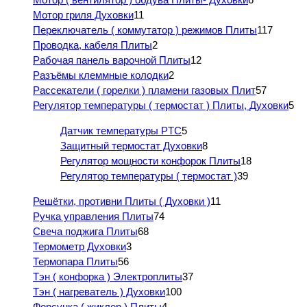
Мотор гриля Духовки
11
Переключатель ( коммутатор ) режимов Плиты
117
Проводка, кабеля Плиты
2
Рабочая панель варочной Плиты
12
Разъёмы клеммные колодки
2
Рассекатели ( горелки ) пламени газовых Плит
57
Регулятор температуры ( термостат ) Плиты, Духовки
5
Датчик температуры PTC
5
Защитный термостат Духовки
8
Регулятор мощности конфорок Плиты
18
Регулятор температуры ( термостат )
39
Решётки, противни Плиты ( Духовки )
11
Ручка управления Плиты
74
Свеча поджига Плиты
68
Термометр Духовки
3
Термопара Плиты
56
Тэн ( конфорка ) Электроплиты
37
Тэн ( нагреватель ) Духовки
100
Форсунка ( жиклер ) Плиты
4