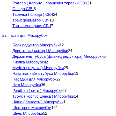
Роллер ( Кольцо ) вращения тарелки СВЧ
21
Слюда СВЧ
6
Тарелка ( блюдо ) СВЧ
24
Трансформатор СВЧ
10
Тэн-лампа гриля СВЧ
7
Запчасти для Мясорубок
Блок редуктор Мясорубки
12
Двигатель ( мотор ) Мясорубки
24
Держатель тубуса (фланец редуктора) Мясорубки
5
Кнопка Мясорубки
2
Муфта ( втулка ) Мясорубки
25
Накатная гайка тубуса Мясорубки
19
Насадки для Мясорубок
27
Нож Мясорубки
38
Решётка ( сито ) Мясорубки
27
Тубус ( корпус шнека ) Мясорубки
14
Чаша ( ёмкость ) Мясорубки
1
Шестерня Мясорубки
124
Шнек Мясорубки
52