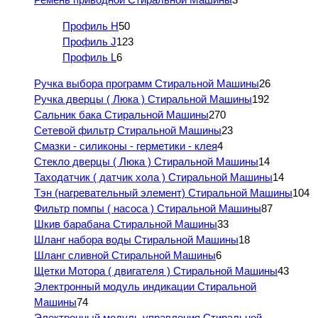
Профиль H
50
Профиль J
123
Профиль L
6
Ручка выбора программ Стиральной Машины
26
Ручка дверцы ( Люка ) Стиральной Машины
192
Сальник бака Стиральной Машины
270
Сетевой фильтр Стиральной Машины
23
Смазки - силиконы - герметики - клея
4
Стекло дверцы ( Люка ) Стиральной Машины
14
Таходатчик ( датчик хола ) Стиральной Машины
14
Тэн (нагревательный элемент) Стиральной Машины
104
Фильтр помпы ( насоса ) Стиральной Машины
87
Шкив барабана Стиральной Машины
33
Шланг набора воды Стиральной Машины
18
Шланг сливной Стиральной Машины
6
Щетки Мотора ( двигателя ) Стиральной Машины
43
Электронный модуль индикации Стиральной
Машины
74
Электронный модуль управления Стиральной