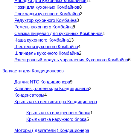
Насадки для Кухонных Комбайнов
11
Ножи для кухонных Комбайнов
8
Прокладки кухонного Комбайна
2
Редуктор кухонного Комбайна
9
Ремень кухонного Комбайна
9
Смазка пищевая для кухонных Комбайнов
1
Чаша кухонного Комбайна
13
Шестерня кухонного Комбайна
4
Шпиндель кухонного Комбайна
2
Электронный модуль управления Кухонного Комбайна
6
Запчасти для Кондиционеров
Датчик NTC Кондиционера
9
Клапаны, соленоиды Кондиционера
2
Конденсаторы
4
Крыльчатка вентилятора Кондиционера
Крыльчатка внутреннего блока
1
Крыльчатка наружного блока
5
Моторы ( двигатели ) Кондиционера