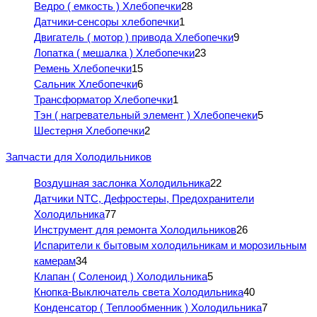
Ведро ( емкость ) Хлебопечки
28
Датчики-сенсоры хлебопечки
1
Двигатель ( мотор ) привода Хлебопечки
9
Лопатка ( мешалка ) Хлебопечки
23
Ремень Хлебопечки
15
Сальник Хлебопечки
6
Трансформатор Хлебопечки
1
Тэн ( нагревательный элемент ) Хлебопечеки
5
Шестерня Хлебопечки
2
Запчасти для Холодильников
Воздушная заслонка Холодильника
22
Датчики NTC, Дефростеры, Предохранители
Холодильника
77
Инструмент для ремонта Холодильников
26
Испарители к бытовым холодильникам и морозильным
камерам
34
Клапан ( Соленоид ) Холодильника
5
Кнопка-Выключатель света Холодильника
40
Конденсатор ( Теплообменник ) Холодильника
7