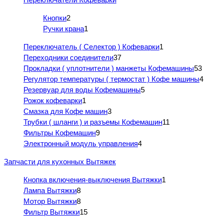
Кнопки
2
Ручки крана
1
Переключатель ( Селектор ) Кофеварки
1
Переходники соединители
37
Прокладки ( уплотнители ) манжеты Кофемашины
53
Регулятор температуры ( термостат ) Кофе машины
4
Резервуар для воды Кофемашины
5
Рожок кофеварки
1
Смазка для Кофе машин
3
Трубки ( шланги ) и разъемы Кофемашин
11
Фильтры Кофемашин
9
Электронный модуль управления
4
Запчасти для кухонных Вытяжек
Кнопка включения-выключения Вытяжки
1
Лампа Вытяжки
8
Мотор Вытяжки
8
Фильтр Вытяжки
15