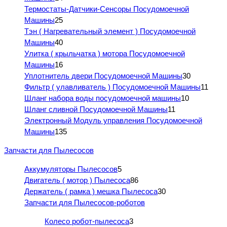
Термостаты-Датчики-Сенсоры Посудомоечной
Машины
25
Тэн ( Нагревательный элемент ) Посудомоечной
Машины
40
Улитка ( крыльчатка ) мотора Посудомоечной
Машины
16
Уплотнитель двери Посудомоечной Машины
30
Фильтр ( улавливатель ) Посудомоечной Машины
11
Шланг набора воды посудомоечной машины
10
Шланг сливной Посудомоечной Машины
11
Электронный Модуль управления Посудомоечной
Машины
135
Запчасти для Пылесосов
Аккумуляторы Пылесосов
5
Двигатель ( мотор ) Пылесоса
86
Держатель ( рамка ) мешка Пылесоса
30
Запчасти для Пылесосов-роботов
Колесо робот-пылесоса
3