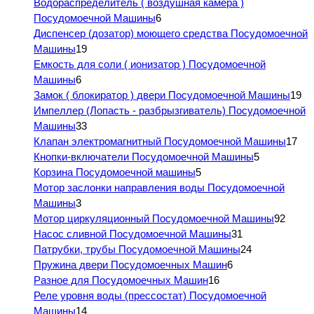
Водораспределитель ( воздушная камера )
Посудомоечной Машины
6
Диспенсер (дозатор) моющего средства Посудомоечной
Машины
19
Емкость для соли ( ионизатор ) Посудомоечной
Машины
6
Замок ( блокиратор ) двери Посудомоечной Машины
19
Импеллер (Лопасть - разбрызгиватель) Посудомоечной
Машины
33
Клапан электромагнитный Посудомоечной Машины
17
Кнопки-включатели Посудомоечной Машины
5
Корзина Посудомоечной машины
5
Мотор заслонки направления воды Посудомоечной
Машины
3
Мотор циркуляционный Посудомоечной Машины
92
Насос сливной Посудомоечной Машины
31
Патрубки, трубы Посудомоечной Машины
24
Пружина двери Посудомоечных Машин
6
Разное для Посудомоечных Машин
16
Реле уровня воды (прессостат) Посудомоечной
Машины
14