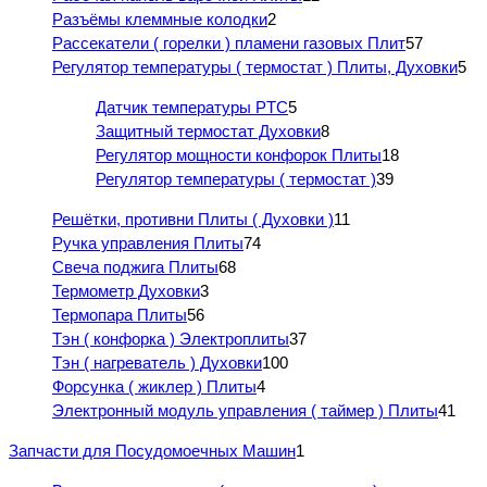
Разъёмы клеммные колодки
2
Рассекатели ( горелки ) пламени газовых Плит
57
Регулятор температуры ( термостат ) Плиты, Духовки
5
Датчик температуры PTC
5
Защитный термостат Духовки
8
Регулятор мощности конфорок Плиты
18
Регулятор температуры ( термостат )
39
Решётки, противни Плиты ( Духовки )
11
Ручка управления Плиты
74
Свеча поджига Плиты
68
Термометр Духовки
3
Термопара Плиты
56
Тэн ( конфорка ) Электроплиты
37
Тэн ( нагреватель ) Духовки
100
Форсунка ( жиклер ) Плиты
4
Электронный модуль управления ( таймер ) Плиты
41
Запчасти для Посудомоечных Машин
1