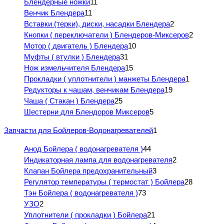
Блендерные ножки
11
Венчик Блендера
11
Вставки (терки), диски, насадки Блендера
2
Кнопки ( переключатели ) Блендеров-Миксеров
2
Мотор ( двигатель ) Блендера
10
Муфты ( втулки ) Блендера
31
Нож измельчителя Блендера
15
Прокладки ( уплотнители ) манжеты Блендера
1
Редукторы к чашам, венчикам Блендера
19
Чаша ( Стакан ) Блендера
25
Шестерни для Блендоров Миксеров
5
Запчасти для Бойлеров-Водонагревателей
1
Анод Бойлера ( водонагревателя )
44
Индикаторная лампа для водонагревателя
2
Клапан Бойлера предохранительный
3
Регулятор температуры ( термостат ) Бойлера
28
Тэн Бойлера ( водонагревателя )
73
УЗО
2
Уплотнители ( прокладки ) Бойлера
21