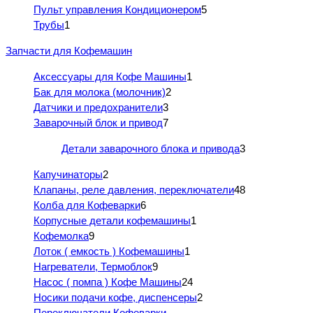
Пульт управления Кондиционером
5
Трубы
1
Запчасти для Кофемашин
Аксессуары для Кофе Машины
1
Бак для молока (молочник)
2
Датчики и предохранители
3
Заварочный блок и привод
7
Детали заварочного блока и привода
3
Капучинаторы
2
Клапаны, реле давления, переключатели
48
Колба для Кофеварки
6
Корпусные детали кофемашины
1
Кофемолка
9
Лоток ( емкость ) Кофемашины
1
Нагреватели, Термоблок
9
Насос ( помпа ) Кофе Машины
24
Носики подачи кофе, диспенсеры
2
Переключатели Кофеварки