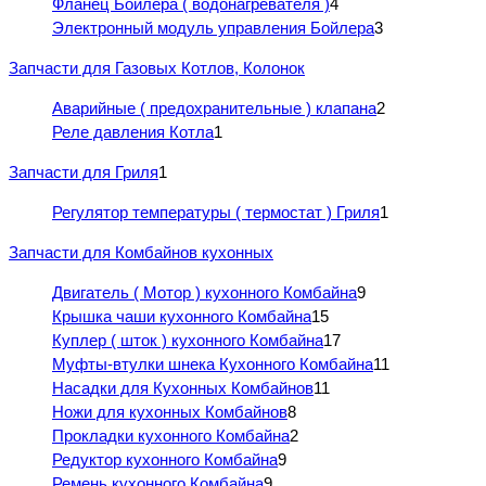
Фланец Бойлера ( водонагревателя )
4
Электронный модуль управления Бойлера
3
Запчасти для Газовых Котлов, Колонок
Аварийные ( предохранительные ) клапана
2
Реле давления Котла
1
Запчасти для Гриля
1
Регулятор температуры ( термостат ) Гриля
1
Запчасти для Комбайнов кухонных
Двигатель ( Мотор ) кухонного Комбайна
9
Крышка чаши кухонного Комбайна
15
Куплер ( шток ) кухонного Комбайна
17
Муфты-втулки шнека Кухонного Комбайна
11
Насадки для Кухонных Комбайнов
11
Ножи для кухонных Комбайнов
8
Прокладки кухонного Комбайна
2
Редуктор кухонного Комбайна
9
Ремень кухонного Комбайна
9