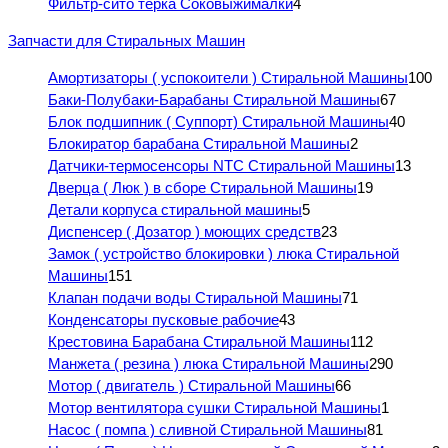
Фильтр-сито терка Соковыжималки
4
Запчасти для Стиральных Машин
Амортизаторы ( успокоители ) Стиральной Машины
100
Баки-Полубаки-Барабаны Стиральной Машины
67
Блок подшипник ( Суппорт) Стиральной Машины
40
Блокиратор барабана Стиральной Машины
2
Датчики-термосенсоры NTC Стиральной Машины
13
Дверца ( Люк ) в сборе Стиральной Машины
19
Детали корпуса стиральной машины
5
Диспенсер ( Дозатор ) моющих средств
23
Замок ( устройство блокировки ) люка Стиральной
Машины
151
Клапан подачи воды Стиральной Машины
71
Конденсаторы пусковые рабочие
43
Крестовина Барабана Стиральной Машины
112
Манжета ( резина ) люка Стиральной Машины
290
Мотор ( двигатель ) Стиральной Машины
66
Мотор вентилятора сушки Стиральной Машины
1
Насос ( помпа ) сливной Стиральной Машины
81