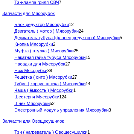
Тэн-лампа гриля СВЧ
7
Запчасти для Мясорубок
Блок редуктор Мясорубки
12
Двигатель ( мотор ) Мясорубки
24
Держатель тубуса (фланец редуктора) Мясорубки
5
Кнопка Мясорубки
2
Муфта ( втулка ) Мясорубки
25
Накатная гайка тубуса Мясорубки
19
Насадки для Мясорубок
27
Нож Мясорубки
38
Решётка ( сито ) Мясорубки
27
Тубус ( корпус шнека ) Мясорубки
14
Чаша ( ёмкость ) Мясорубки
1
Шестерня Мясорубки
124
Шнек Мясорубки
52
Электронный модуль управления Мясорубки
3
Запчасти для Овощесушилок
Тэн ( нагреватель ) Овощесушилки
1