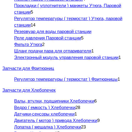
Прокладки ( уплотнители ) манжеты Утюга, Паровой
станции
5
Регулятор температуры ( термостат ) Утюга, паровой
станции
14
Резервуар для воды паровой станции
Реле давления Паровой станции
5
Фильтр Утюга
2
Шланг подачи пара для отпаривателя
1
Электронный модуль управления паровой станции
1
Запчасти для Фритюрниц
Регулятор температуры ( термостат ) Фритюрницы
1
Запчасти для Хлебопечек
Валы, втулки, подшипники Хлебопечки
6
Ведро ( емкость ) Хлебопечки
28
Датчики-сенсоры хлебопечки
1
Двигатель ( мотор ) привода Хлебопечки
9
Лопатка ( мешалка ) Хлебопечки
23