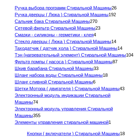
Ручка выбора программ Стиральной Машины
26
Ручка дверцы ( Люка ) Стиральной Машины
192
Сальник бака Стиральной Машины
270
Сетевой фильтр Стиральной Машины
23
Смазки - силиконы - герметики - клея
4
Стекло дверцы ( Люка ) Стиральной Машины
14
Таходатчик ( датчик хола ) Стиральной Машины
14
Тэн (нагревательный элемент) Стиральной Машины
104
Фильтр помпы ( насоса ) Стиральной Машины
87
Шкив барабана Стиральной Машины
33
Шланг набора воды Стиральной Машины
18
Шланг сливной Стиральной Машины
6
Щетки Мотора ( двигателя ) Стиральной Машины
43
Электронный модуль индикации Стиральной
Машины
74
Электронный модуль управления Стиральной
Машины
355
Элементы управления стиральной машиной
1
Кнопки ( включатели ) Стиральной Машины
18