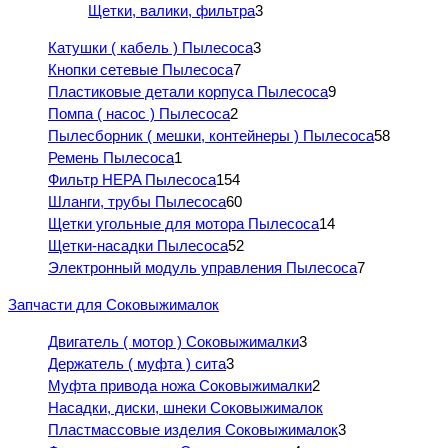
Щетки, валики, фильтра
3
Катушки ( кабель ) Пылесоса
3
Кнопки сетевые Пылесоса
7
Пластиковые детали корпуса Пылесоса
9
Помпа ( насос ) Пылесоса
2
Пылесборник ( мешки, контейнеры ) Пылесоса
58
Ремень Пылесоса
1
Фильтр HEPA Пылесоса
154
Шланги, трубы Пылесоса
60
Щетки угольные для мотора Пылесоса
14
Щетки-насадки Пылесоса
52
Электронный модуль управления Пылесоса
7
Запчасти для Соковыжималок
Двигатель ( мотор ) Соковыжималки
3
Держатель ( муфта ) сита
3
Муфта привода ножа Соковыжималки
2
Насадки, диски, шнеки Соковыжималок
Пластмассовые изделия Соковыжималок
3