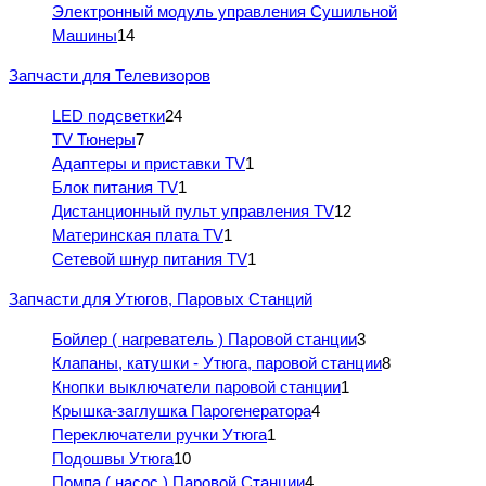
Электронный модуль управления Сушильной
Машины
14
Запчасти для Телевизоров
LED подсветки
24
TV Тюнеры
7
Адаптеры и приставки TV
1
Блок питания TV
1
Дистанционный пульт управления TV
12
Материнская плата TV
1
Сетевой шнур питания TV
1
Запчасти для Утюгов, Паровых Станций
Бойлер ( нагреватель ) Паровой станции
3
Клапаны, катушки - Утюга, паровой станции
8
Кнопки выключатели паровой станции
1
Крышка-заглушка Парогенератора
4
Переключатели ручки Утюга
1
Подошвы Утюга
10
Помпа ( насос ) Паровой Станции
4