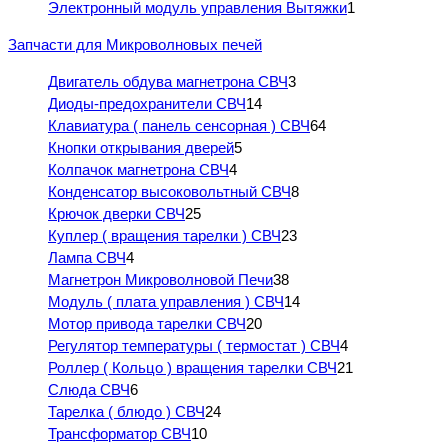
Электронный модуль управления Вытяжки
1
Запчасти для Микроволновых печей
Двигатель обдува магнетрона СВЧ
3
Диоды-предохранители СВЧ
14
Клавиатура ( панель сенсорная ) СВЧ
64
Кнопки открывания дверей
5
Колпачок магнетрона СВЧ
4
Конденсатор высоковольтный СВЧ
8
Крючок дверки СВЧ
25
Куплер ( вращения тарелки ) СВЧ
23
Лампа СВЧ
4
Магнетрон Микроволновой Печи
38
Модуль ( плата управления ) СВЧ
14
Мотор привода тарелки СВЧ
20
Регулятор температуры ( термостат ) СВЧ
4
Роллер ( Кольцо ) вращения тарелки СВЧ
21
Слюда СВЧ
6
Тарелка ( блюдо ) СВЧ
24
Трансформатор СВЧ
10