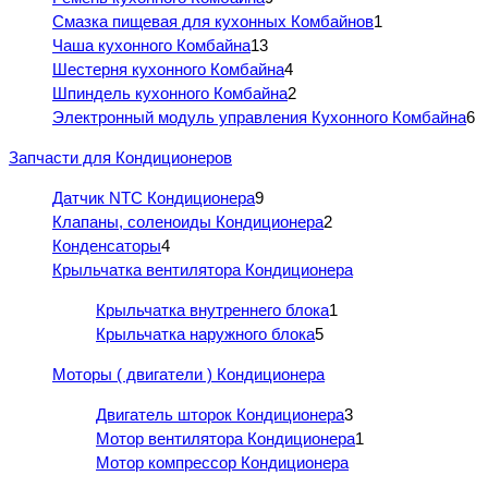
Смазка пищевая для кухонных Комбайнов
1
Чаша кухонного Комбайна
13
Шестерня кухонного Комбайна
4
Шпиндель кухонного Комбайна
2
Электронный модуль управления Кухонного Комбайна
6
Запчасти для Кондиционеров
Датчик NTC Кондиционера
9
Клапаны, соленоиды Кондиционера
2
Конденсаторы
4
Крыльчатка вентилятора Кондиционера
Крыльчатка внутреннего блока
1
Крыльчатка наружного блока
5
Моторы ( двигатели ) Кондиционера
Двигатель шторок Кондиционера
3
Мотор вентилятора Кондиционера
1
Мотор компрессор Кондиционера