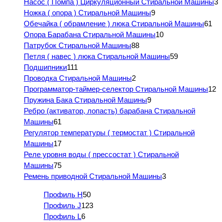
Насос ( Помпа ) Циркуляционный Стиральной Машины
3
Ножка ( опора ) Стиральной Машины
9
Обечайка ( обрамление ) люка Стиральной Машины
61
Опора Барабана Стиральной Машины
10
Патрубок Стиральной Машины
88
Петля ( навес ) люка Стиральной Машины
59
Подшипники
111
Проводка Стиральной Машины
2
Программатор-таймер-селектор Стиральной Машины
12
Пружина Бака Стиральной Машины
9
Ребро (активатор, лопасть) барабана Стиральной
Машины
61
Регулятор температуры ( термостат ) Стиральной
Машины
17
Реле уровня воды ( прессостат ) Стиральной
Машины
75
Ремень приводной Стиральной Машины
3
Профиль H
50
Профиль J
123
Профиль L
6