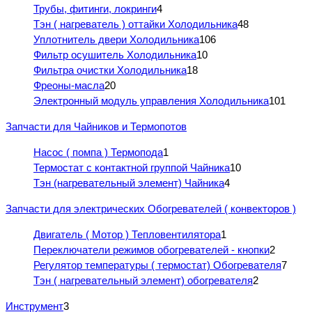
Трубы, фитинги, локринги
4
Тэн ( нагреватель ) оттайки Холодильника
48
Уплотнитель двери Холодильника
106
Фильтр осушитель Холодильника
10
Фильтра очистки Холодильника
18
Фреоны-масла
20
Электронный модуль управления Холодильника
101
Запчасти для Чайников и Термопотов
Насос ( помпа ) Термопода
1
Термостат с контактной группой Чайника
10
Тэн (нагревательный элемент) Чайника
4
Запчасти для электрических Обогревателей ( конвекторов )
Двигатель ( Мотор ) Тепловентилятора
1
Переключатели режимов обогревателей - кнопки
2
Регулятор температуры ( термостат) Обогревателя
7
Тэн ( нагревательный элемент) обогревателя
2
Инструмент
3