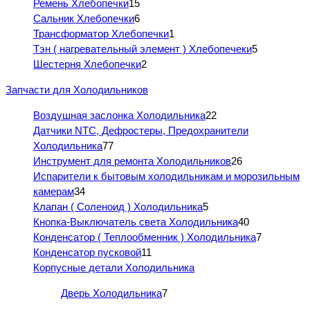
Ремень Хлебопечки
15
Сальник Хлебопечки
6
Трансформатор Хлебопечки
1
Тэн ( нагревательный элемент ) Хлебопечеки
5
Шестерня Хлебопечки
2
Запчасти для Холодильников
Воздушная заслонка Холодильника
22
Датчики NTC, Дефростеры, Предохранители
Холодильника
77
Инструмент для ремонта Холодильников
26
Испарители к бытовым холодильникам и морозильным
камерам
34
Клапан ( Соленоид ) Холодильника
5
Кнопка-Выключатель света Холодильника
40
Конденсатор ( Теплообменник ) Холодильника
7
Конденсатор пусковой
11
Корпусные детали Холодильника
Дверь Холодильника
7