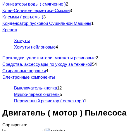
Ионизаторы воды ( смягчение )
2
Клей-Силикон-Герметики-Смазки
3
Клеммы ( разъёмы )
3
Конденсатор пусковой Сушильной Машины
1
Крепеж
Хомуты
Хомуты нейлоновые
4
Прокладки, уплотнители, манжеты резиновые
2
Средства, аксессуары по уходу за техникой
54
Стиральные порошки
4
Электронные компоненты
Выключатель-кнопка
12
Микро-переключатель
5
Переменный резистор ( селектор )
1
Двигатель ( мотор ) Пылесоса
Сортировка: