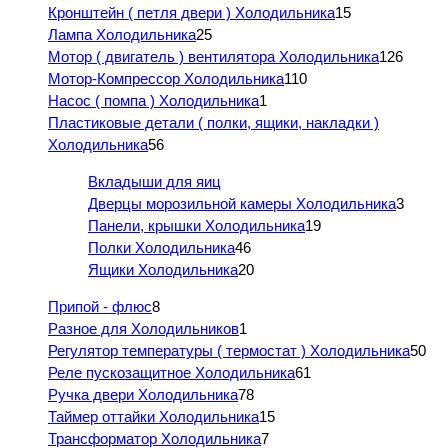
Кронштейн ( петля двери ) Холодильника
15
Лампа Холодильника
25
Мотор ( двигатель ) вентилятора Холодильника
126
Мотор-Компрессор Холодильника
110
Насос ( помпа ) Холодильника
1
Пластиковые детали ( полки, ящики, накладки )
Холодильника
56
Вкладыши для яиц
Дверцы морозильной камеры Холодильника
3
Панели, крышки Холодильника
19
Полки Холодильника
46
Ящики Холодильника
20
Припой - флюс
8
Разное для Холодильников
1
Регулятор температуры ( термостат ) Холодильника
50
Реле пускозащитное Холодильника
61
Ручка двери Холодильника
78
Таймер оттайки Холодильника
15
Трансформатор Холодильника
7