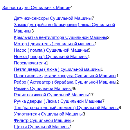
Запчасти для Сушильных Машин
4
Датчики-сенсоры Сушильной Машины
7
Замок ( устройство блокировки ) люка Сушильной
Машины
3
Крыльчатка вентилятора Сушильной Машины
2
Мотор ( двигатель ) сушильной машины
1
Насос ( помпа ) Сушильной Машины
9
Ножка ( опора ) Сушильной Машины
1
Переключатели
1
Петля дверцы ( люка ) сушильной машины
1
Пластиковые детали корпуса Сушильной Машины
1
Ребро ( Активатор ) барабана Сушильной Машины
2
Ремень Сушильной Машины
46
Ролик натяжной Сушильной Машины
17
Ручка дверцы ( Люка ) Сушильной Машины
7
Тэн (нагревательный элемент) Сушильной Машины
9
Уплотнители Сушильной Машины
3
Фильтр Сушильной Машины
5
Щетки Сушильной Машины
1