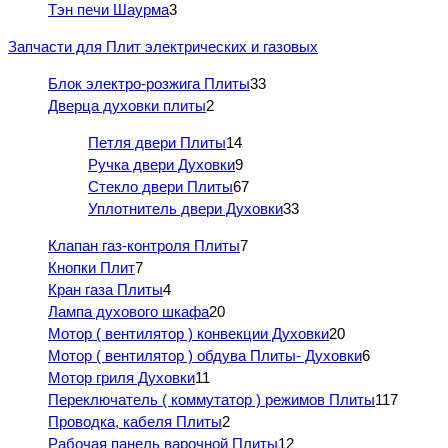
Тэн печи Шаурма
3
Запчасти для Плит электрических и газовых
Блок электро-розжига Плиты
33
Дверца духовки плиты
2
Петля двери Плиты
14
Ручка двери Духовки
9
Стекло двери Плиты
67
Уплотнитель двери Духовки
33
Клапан газ-контроля Плиты
7
Кнопки Плит
7
Кран газа Плиты
4
Лампа духового шкафа
20
Мотор ( вентилятор ) конвекции Духовки
20
Мотор ( вентилятор ) обдува Плиты- Духовки
6
Мотор гриля Духовки
11
Переключатель ( коммутатор ) режимов Плиты
117
Проводка, кабеля Плиты
2
Рабочая панель варочной Плиты
12