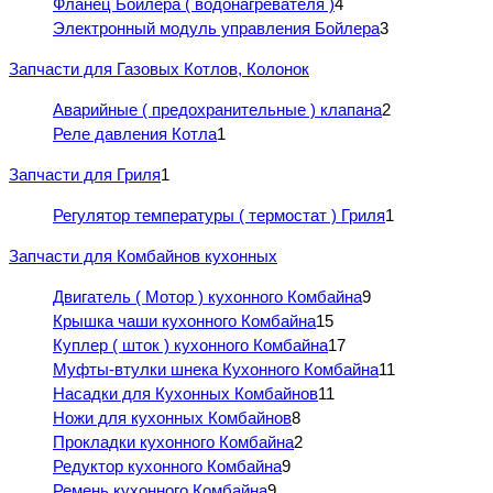
Фланец Бойлера ( водонагревателя )
4
Электронный модуль управления Бойлера
3
Запчасти для Газовых Котлов, Колонок
Аварийные ( предохранительные ) клапана
2
Реле давления Котла
1
Запчасти для Гриля
1
Регулятор температуры ( термостат ) Гриля
1
Запчасти для Комбайнов кухонных
Двигатель ( Мотор ) кухонного Комбайна
9
Крышка чаши кухонного Комбайна
15
Куплер ( шток ) кухонного Комбайна
17
Муфты-втулки шнека Кухонного Комбайна
11
Насадки для Кухонных Комбайнов
11
Ножи для кухонных Комбайнов
8
Прокладки кухонного Комбайна
2
Редуктор кухонного Комбайна
9
Ремень кухонного Комбайна
9