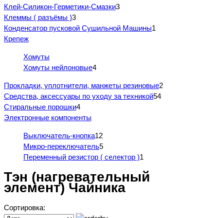
Клей-Силикон-Герметики-Смазки
3
Клеммы ( разъёмы )
3
Конденсатор пусковой Сушильной Машины
1
Крепеж
Хомуты
Хомуты нейлоновые
4
Прокладки, уплотнители, манжеты резиновые
2
Средства, аксессуары по уходу за техникой
54
Стиральные порошки
4
Электронные компоненты
Выключатель-кнопка
12
Микро-переключатель
5
Переменный резистор ( селектор )
1
Тэн (нагревательный
элемент) Чайника
Сортировка: