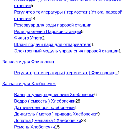
станции
5
Регулятор температуры ( термостат ) Утюга, паровой
станции
14
Резервуар для воды паровой станции
Реле давления Паровой станции
5
Фильтр Утюга
2
Шланг подачи пара для отпаривателя
1
Электронный модуль управления паровой станции
1
Запчасти для Фритюрниц
Регулятор температуры ( термостат ) Фритюрницы
1
Запчасти для Хлебопечек
Валы, втулки, подшипники Хлебопечки
6
Ведро ( емкость ) Хлебопечки
28
Датчики-сенсоры хлебопечки
1
Двигатель ( мотор ) привода Хлебопечки
9
Лопатка ( мешалка ) Хлебопечки
23
Ремень Хлебопечки
15