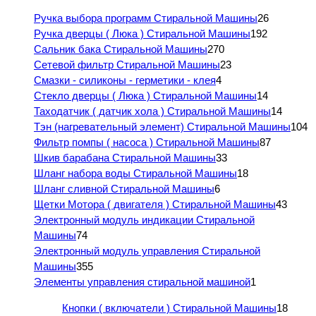
Ручка выбора программ Стиральной Машины
26
Ручка дверцы ( Люка ) Стиральной Машины
192
Сальник бака Стиральной Машины
270
Сетевой фильтр Стиральной Машины
23
Смазки - силиконы - герметики - клея
4
Стекло дверцы ( Люка ) Стиральной Машины
14
Таходатчик ( датчик хола ) Стиральной Машины
14
Тэн (нагревательный элемент) Стиральной Машины
104
Фильтр помпы ( насоса ) Стиральной Машины
87
Шкив барабана Стиральной Машины
33
Шланг набора воды Стиральной Машины
18
Шланг сливной Стиральной Машины
6
Щетки Мотора ( двигателя ) Стиральной Машины
43
Электронный модуль индикации Стиральной
Машины
74
Электронный модуль управления Стиральной
Машины
355
Элементы управления стиральной машиной
1
Кнопки ( включатели ) Стиральной Машины
18