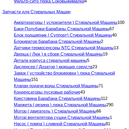
Фильтр-сито терка Соковыжималки
4
Запчасти для Стиральных Машин
Амортизаторы ( успокоители ) Стиральной Машины
100
Баки-Полубаки-Барабаны Стиральной Машины
67
Блок подшипник ( Суппорт) Стиральной Машины
40
Блокиратор барабана Стиральной Машины
2
Датчики-термосенсоры NTC Стиральной Машины
13
Дверца ( Люк ) в сборе Стиральной Машины
19
Детали корпуса стиральной машины
5
Диспенсер ( Дозатор ) моющих средств
23
Замок ( устройство блокировки ) люка Стиральной
Машины
151
Клапан подачи воды Стиральной Машины
71
Конденсаторы пусковые рабочие
43
Крестовина Барабана Стиральной Машины
112
Манжета ( резина ) люка Стиральной Машины
290
Мотор ( двигатель ) Стиральной Машины
66
Мотор вентилятора сушки Стиральной Машины
1
Насос ( помпа ) сливной Стиральной Машины
81