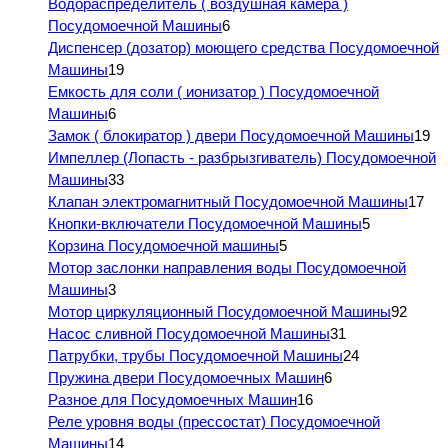
Водораспределитель ( воздушная камера )
Посудомоечной Машины
6
Диспенсер (дозатор) моющего средства Посудомоечной
Машины
19
Емкость для соли ( ионизатор ) Посудомоечной
Машины
6
Замок ( блокиратор ) двери Посудомоечной Машины
19
Импеллер (Лопасть - разбрызгиватель) Посудомоечной
Машины
33
Клапан электромагнитный Посудомоечной Машины
17
Кнопки-включатели Посудомоечной Машины
5
Корзина Посудомоечной машины
5
Мотор заслонки направления воды Посудомоечной
Машины
3
Мотор циркуляционный Посудомоечной Машины
92
Насос сливной Посудомоечной Машины
31
Патрубки, трубы Посудомоечной Машины
24
Пружина двери Посудомоечных Машин
6
Разное для Посудомоечных Машин
16
Реле уровня воды (прессостат) Посудомоечной
Машины
14