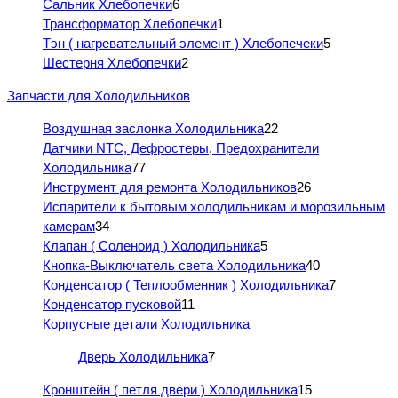
Сальник Хлебопечки
6
Трансформатор Хлебопечки
1
Тэн ( нагревательный элемент ) Хлебопечеки
5
Шестерня Хлебопечки
2
Запчасти для Холодильников
Воздушная заслонка Холодильника
22
Датчики NTC, Дефростеры, Предохранители
Холодильника
77
Инструмент для ремонта Холодильников
26
Испарители к бытовым холодильникам и морозильным
камерам
34
Клапан ( Соленоид ) Холодильника
5
Кнопка-Выключатель света Холодильника
40
Конденсатор ( Теплообменник ) Холодильника
7
Конденсатор пусковой
11
Корпусные детали Холодильника
Дверь Холодильника
7
Кронштейн ( петля двери ) Холодильника
15