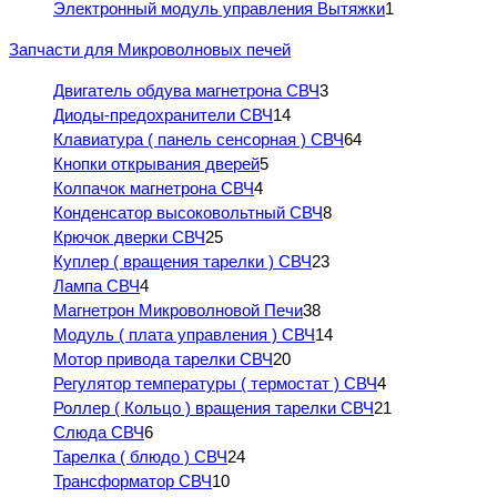
Электронный модуль управления Вытяжки
1
Запчасти для Микроволновых печей
Двигатель обдува магнетрона СВЧ
3
Диоды-предохранители СВЧ
14
Клавиатура ( панель сенсорная ) СВЧ
64
Кнопки открывания дверей
5
Колпачок магнетрона СВЧ
4
Конденсатор высоковольтный СВЧ
8
Крючок дверки СВЧ
25
Куплер ( вращения тарелки ) СВЧ
23
Лампа СВЧ
4
Магнетрон Микроволновой Печи
38
Модуль ( плата управления ) СВЧ
14
Мотор привода тарелки СВЧ
20
Регулятор температуры ( термостат ) СВЧ
4
Роллер ( Кольцо ) вращения тарелки СВЧ
21
Слюда СВЧ
6
Тарелка ( блюдо ) СВЧ
24
Трансформатор СВЧ
10