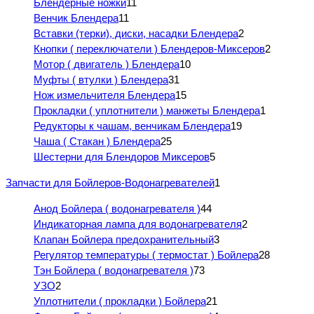
Блендерные ножки
11
Венчик Блендера
11
Вставки (терки), диски, насадки Блендера
2
Кнопки ( переключатели ) Блендеров-Миксеров
2
Мотор ( двигатель ) Блендера
10
Муфты ( втулки ) Блендера
31
Нож измельчителя Блендера
15
Прокладки ( уплотнители ) манжеты Блендера
1
Редукторы к чашам, венчикам Блендера
19
Чаша ( Стакан ) Блендера
25
Шестерни для Блендоров Миксеров
5
Запчасти для Бойлеров-Водонагревателей
1
Анод Бойлера ( водонагревателя )
44
Индикаторная лампа для водонагревателя
2
Клапан Бойлера предохранительный
3
Регулятор температуры ( термостат ) Бойлера
28
Тэн Бойлера ( водонагревателя )
73
УЗО
2
Уплотнители ( прокладки ) Бойлера
21