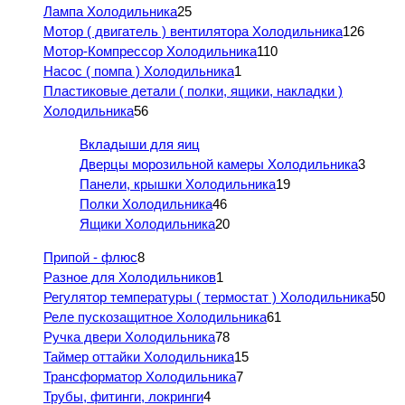
Лампа Холодильника
25
Мотор ( двигатель ) вентилятора Холодильника
126
Мотор-Компрессор Холодильника
110
Насос ( помпа ) Холодильника
1
Пластиковые детали ( полки, ящики, накладки )
Холодильника
56
Вкладыши для яиц
Дверцы морозильной камеры Холодильника
3
Панели, крышки Холодильника
19
Полки Холодильника
46
Ящики Холодильника
20
Припой - флюс
8
Разное для Холодильников
1
Регулятор температуры ( термостат ) Холодильника
50
Реле пускозащитное Холодильника
61
Ручка двери Холодильника
78
Таймер оттайки Холодильника
15
Трансформатор Холодильника
7
Трубы, фитинги, локринги
4