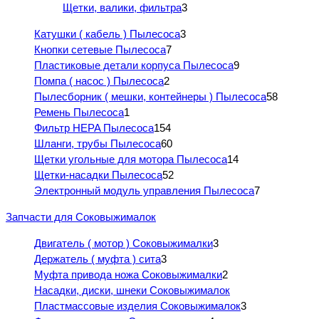
Щетки, валики, фильтра
3
Катушки ( кабель ) Пылесоса
3
Кнопки сетевые Пылесоса
7
Пластиковые детали корпуса Пылесоса
9
Помпа ( насос ) Пылесоса
2
Пылесборник ( мешки, контейнеры ) Пылесоса
58
Ремень Пылесоса
1
Фильтр HEPA Пылесоса
154
Шланги, трубы Пылесоса
60
Щетки угольные для мотора Пылесоса
14
Щетки-насадки Пылесоса
52
Электронный модуль управления Пылесоса
7
Запчасти для Соковыжималок
Двигатель ( мотор ) Соковыжималки
3
Держатель ( муфта ) сита
3
Муфта привода ножа Соковыжималки
2
Насадки, диски, шнеки Соковыжималок
Пластмассовые изделия Соковыжималок
3