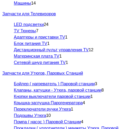
Машины
14
Запчасти для Телевизоров
LED подсветки
24
TV Тюнеры
7
Адаптеры и приставки TV
1
Блок питания TV
1
Дистанционный пульт управления TV
12
Материнская плата TV
1
Сетевой шнур питания TV
1
Запчасти для Утюгов, Паровых Станций
Бойлер ( нагреватель ) Паровой станции
3
Клапаны, катушки - Утюга, паровой станции
8
Кнопки выключатели паровой станции
1
Крышка-заглушка Парогенератора
4
Переключатели ручки Утюга
1
Подошвы Утюга
10
Помпа ( насос ) Паровой Станции
4
Прокладки ( уплотнители ) манжеты Утюга, Паровой