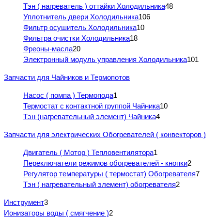
Тэн ( нагреватель ) оттайки Холодильника
48
Уплотнитель двери Холодильника
106
Фильтр осушитель Холодильника
10
Фильтра очистки Холодильника
18
Фреоны-масла
20
Электронный модуль управления Холодильника
101
Запчасти для Чайников и Термопотов
Насос ( помпа ) Термопода
1
Термостат с контактной группой Чайника
10
Тэн (нагревательный элемент) Чайника
4
Запчасти для электрических Обогревателей ( конвекторов )
Двигатель ( Мотор ) Тепловентилятора
1
Переключатели режимов обогревателей - кнопки
2
Регулятор температуры ( термостат) Обогревателя
7
Тэн ( нагревательный элемент) обогревателя
2
Инструмент
3
Ионизаторы воды ( смягчение )
2