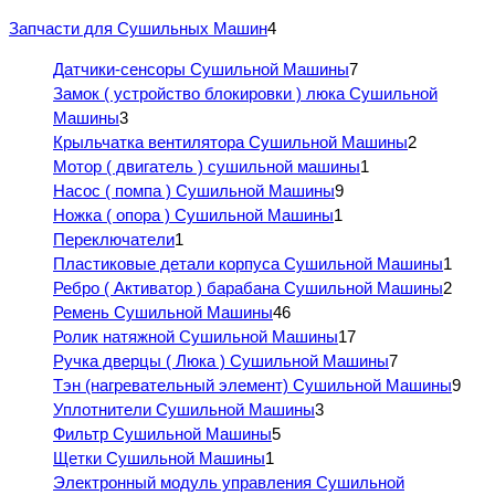
Запчасти для Сушильных Машин
4
Датчики-сенсоры Сушильной Машины
7
Замок ( устройство блокировки ) люка Сушильной
Машины
3
Крыльчатка вентилятора Сушильной Машины
2
Мотор ( двигатель ) сушильной машины
1
Насос ( помпа ) Сушильной Машины
9
Ножка ( опора ) Сушильной Машины
1
Переключатели
1
Пластиковые детали корпуса Сушильной Машины
1
Ребро ( Активатор ) барабана Сушильной Машины
2
Ремень Сушильной Машины
46
Ролик натяжной Сушильной Машины
17
Ручка дверцы ( Люка ) Сушильной Машины
7
Тэн (нагревательный элемент) Сушильной Машины
9
Уплотнители Сушильной Машины
3
Фильтр Сушильной Машины
5
Щетки Сушильной Машины
1
Электронный модуль управления Сушильной