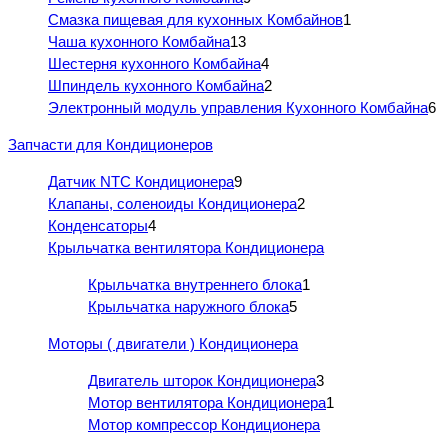
Смазка пищевая для кухонных Комбайнов
1
Чаша кухонного Комбайна
13
Шестерня кухонного Комбайна
4
Шпиндель кухонного Комбайна
2
Электронный модуль управления Кухонного Комбайна
6
Запчасти для Кондиционеров
Датчик NTC Кондиционера
9
Клапаны, соленоиды Кондиционера
2
Конденсаторы
4
Крыльчатка вентилятора Кондиционера
Крыльчатка внутреннего блока
1
Крыльчатка наружного блока
5
Моторы ( двигатели ) Кондиционера
Двигатель шторок Кондиционера
3
Мотор вентилятора Кондиционера
1
Мотор компрессор Кондиционера