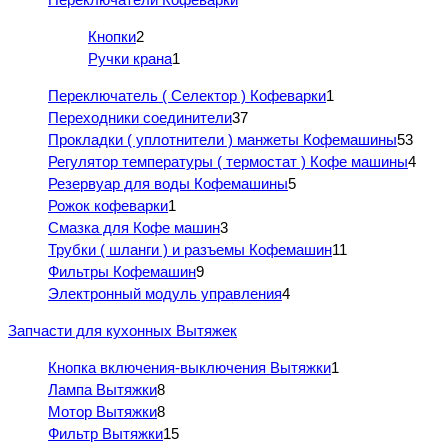
Кнопки
2
Ручки крана
1
Переключатель ( Селектор ) Кофеварки
1
Переходники соединители
37
Прокладки ( уплотнители ) манжеты Кофемашины
53
Регулятор температуры ( термостат ) Кофе машины
4
Резервуар для воды Кофемашины
5
Рожок кофеварки
1
Смазка для Кофе машин
3
Трубки ( шланги ) и разъемы Кофемашин
11
Фильтры Кофемашин
9
Электронный модуль управления
4
Запчасти для кухонных Вытяжек
Кнопка включения-выключения Вытяжки
1
Лампа Вытяжки
8
Мотор Вытяжки
8
Фильтр Вытяжки
15