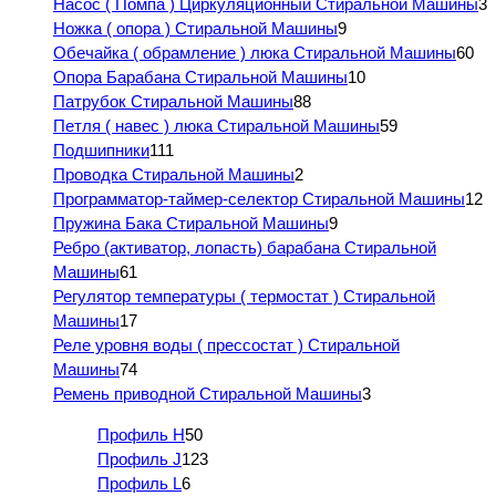
Насос ( Помпа ) Циркуляционный Стиральной Машины
3
Ножка ( опора ) Стиральной Машины
9
Обечайка ( обрамление ) люка Стиральной Машины
60
Опора Барабана Стиральной Машины
10
Патрубок Стиральной Машины
88
Петля ( навес ) люка Стиральной Машины
59
Подшипники
111
Проводка Стиральной Машины
2
Программатор-таймер-селектор Стиральной Машины
12
Пружина Бака Стиральной Машины
9
Ребро (активатор, лопасть) барабана Стиральной
Машины
61
Регулятор температуры ( термостат ) Стиральной
Машины
17
Реле уровня воды ( прессостат ) Стиральной
Машины
74
Ремень приводной Стиральной Машины
3
Профиль H
50
Профиль J
123
Профиль L
6