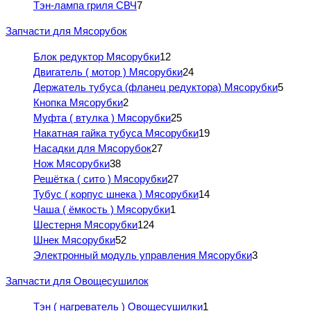
Тэн-лампа гриля СВЧ
7
Запчасти для Мясорубок
Блок редуктор Мясорубки
12
Двигатель ( мотор ) Мясорубки
24
Держатель тубуса (фланец редуктора) Мясорубки
5
Кнопка Мясорубки
2
Муфта ( втулка ) Мясорубки
25
Накатная гайка тубуса Мясорубки
19
Насадки для Мясорубок
27
Нож Мясорубки
38
Решётка ( сито ) Мясорубки
27
Тубус ( корпус шнека ) Мясорубки
14
Чаша ( ёмкость ) Мясорубки
1
Шестерня Мясорубки
124
Шнек Мясорубки
52
Электронный модуль управления Мясорубки
3
Запчасти для Овощесушилок
Тэн ( нагреватель ) Овощесушилки
1