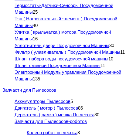
Термостаты-Датчики-Сенсоры Посудомоечной
Машины
25
Тэн ( Нагревательный элемент ) Посудомоечной
Машины
40
Улитка ( крыльчатка ) мотора Посудомоечной
Машины
16
Уплотнитель двери Посудомоечной Машины
30
Фильтр ( улавливатель ) Посудомоечной Машины
11
Шланг набора воды посудомоечной машины
10
Шланг сливной Посудомоечной Машины
11
Электронный Модуль управления Посудомоечной
Машины
135
Запчасти для Пылесосов
Аккумуляторы Пылесосов
5
Двигатель ( мотор ) Пылесоса
86
Держатель ( рамка ) мешка Пылесоса
30
Запчасти для Пылесосов-роботов
Колесо робот-пылесоса
3