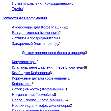
Пульт управления Кондиционером
5
Трубы
1
Запчасти для Кофемашин
Аксессуары для Кофе Машины
1
Бак для молока (молочник)
2
Датчики и предохранители
3
Заварочный блок и привод
7
Детали заварочного блока и привода
3
Капучинаторы
2
Клапаны, реле давления, переключатели
48
Колба для Кофеварки
6
Корпусные детали кофемашины
1
Кофемолка
9
Лоток ( емкость ) Кофемашины
1
Нагреватели, Термоблок
9
Насос ( помпа ) Кофе Машины
24
Носики подачи кофе, диспенсеры
2
Переключатели Кофеварки