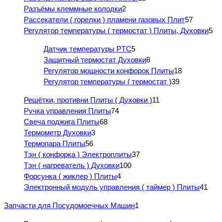
Разъёмы клеммные колодки
2
Рассекатели ( горелки ) пламени газовых Плит
57
Регулятор температуры ( термостат ) Плиты, Духовки
5
Датчик температуры PTC
5
Защитный термостат Духовки
8
Регулятор мощности конфорок Плиты
18
Регулятор температуры ( термостат )
39
Решётки, противни Плиты ( Духовки )
11
Ручка управления Плиты
74
Свеча поджига Плиты
68
Термометр Духовки
3
Термопара Плиты
56
Тэн ( конфорка ) Электроплиты
37
Тэн ( нагреватель ) Духовки
100
Форсунка ( жиклер ) Плиты
4
Электронный модуль управления ( таймер ) Плиты
41
Запчасти для Посудомоечных Машин
1