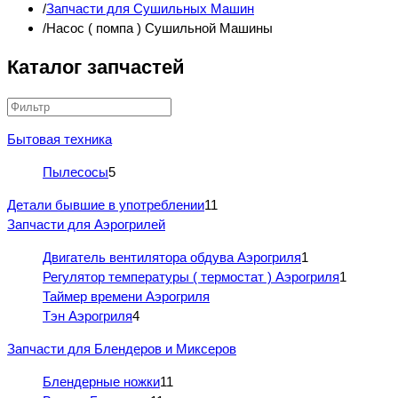
Запчасти для Сушильных Машин
Насос ( помпа ) Сушильной Машины
Каталог запчастей
Бытовая техника
Пылесосы
5
Детали бывшие в употреблении
11
Запчасти для Аэрогрилей
Двигатель вентилятора обдува Аэрогриля
1
Регулятор температуры ( термостат ) Аэрогриля
1
Таймер времени Аэрогриля
Тэн Аэрогриля
4
Запчасти для Блендеров и Миксеров
Блендерные ножки
11