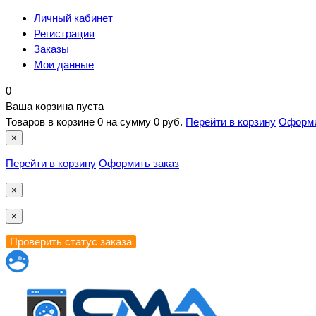
Личный кабинет
Регистрация
Заказы
Мои данные
0
Ваша корзина пуста
Товаров в корзине
0
на сумму
0 руб.
Перейти в корзину
Оформи
×
Перейти в корзину
Оформить заказ
×
×