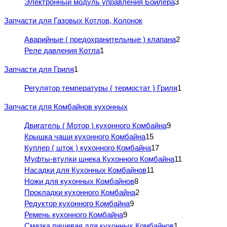
Электронный модуль управления Бойлера
3
Запчасти для Газовых Котлов, Колонок
Аварийные ( предохранительные ) клапана
2
Реле давления Котла
1
Запчасти для Гриля
1
Регулятор температуры ( термостат ) Гриля
1
Запчасти для Комбайнов кухонных
Двигатель ( Мотор ) кухонного Комбайна
9
Крышка чаши кухонного Комбайна
15
Куплер ( шток ) кухонного Комбайна
17
Муфты-втулки шнека Кухонного Комбайна
11
Насадки для Кухонных Комбайнов
11
Ножи для кухонных Комбайнов
8
Прокладки кухонного Комбайна
2
Редуктор кухонного Комбайна
9
Ремень кухонного Комбайна
9
Смазка пищевая для кухонных Комбайнов
1