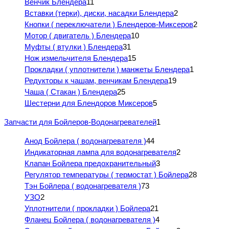
Венчик Блендера
11
Вставки (терки), диски, насадки Блендера
2
Кнопки ( переключатели ) Блендеров-Миксеров
2
Мотор ( двигатель ) Блендера
10
Муфты ( втулки ) Блендера
31
Нож измельчителя Блендера
15
Прокладки ( уплотнители ) манжеты Блендера
1
Редукторы к чашам, венчикам Блендера
19
Чаша ( Стакан ) Блендера
25
Шестерни для Блендоров Миксеров
5
Запчасти для Бойлеров-Водонагревателей
1
Анод Бойлера ( водонагревателя )
44
Индикаторная лампа для водонагревателя
2
Клапан Бойлера предохранительный
3
Регулятор температуры ( термостат ) Бойлера
28
Тэн Бойлера ( водонагревателя )
73
УЗО
2
Уплотнители ( прокладки ) Бойлера
21
Фланец Бойлера ( водонагревателя )
4