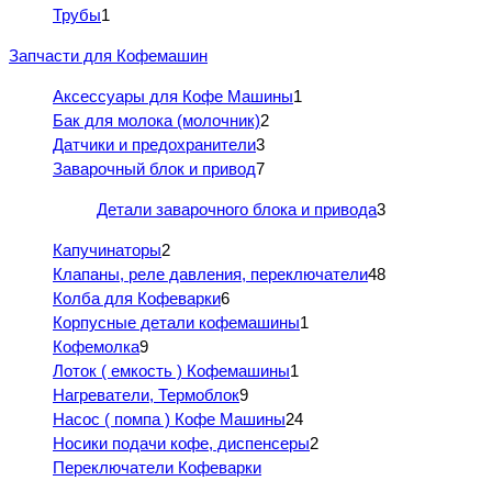
Трубы
1
Запчасти для Кофемашин
Аксессуары для Кофе Машины
1
Бак для молока (молочник)
2
Датчики и предохранители
3
Заварочный блок и привод
7
Детали заварочного блока и привода
3
Капучинаторы
2
Клапаны, реле давления, переключатели
48
Колба для Кофеварки
6
Корпусные детали кофемашины
1
Кофемолка
9
Лоток ( емкость ) Кофемашины
1
Нагреватели, Термоблок
9
Насос ( помпа ) Кофе Машины
24
Носики подачи кофе, диспенсеры
2
Переключатели Кофеварки