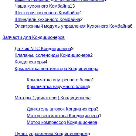
Чаша кухонного Комбайна
13
Шестерня кухонного Комбайна
4
Шпиндель кухонного Комбайна
2
Электронный модуль управления Кухонного Комбайна
6
Запчасти для Кондиционеров
Датчик NTC Кондиционера
9
Клапаны, соленоиды Кондиционера
2
Конденсаторы
4
Крыльчатка вентилятора Кондиционера
Крыльчатка внутреннего блока
1
Крыльчатка наружного блока
5
Моторы ( двигатели ) Кондиционера
Двигатель шторок Кондиционера
3
Мотор вентилятора Кондиционера
1
Мотор компрессор Кондиционера
Пульт управления Кондиционером
5