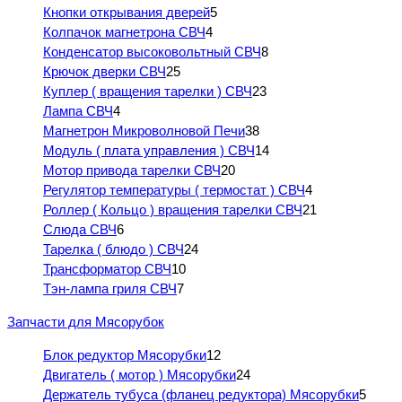
Кнопки открывания дверей
5
Колпачок магнетрона СВЧ
4
Конденсатор высоковольтный СВЧ
8
Крючок дверки СВЧ
25
Куплер ( вращения тарелки ) СВЧ
23
Лампа СВЧ
4
Магнетрон Микроволновой Печи
38
Модуль ( плата управления ) СВЧ
14
Мотор привода тарелки СВЧ
20
Регулятор температуры ( термостат ) СВЧ
4
Роллер ( Кольцо ) вращения тарелки СВЧ
21
Слюда СВЧ
6
Тарелка ( блюдо ) СВЧ
24
Трансформатор СВЧ
10
Тэн-лампа гриля СВЧ
7
Запчасти для Мясорубок
Блок редуктор Мясорубки
12
Двигатель ( мотор ) Мясорубки
24
Держатель тубуса (фланец редуктора) Мясорубки
5