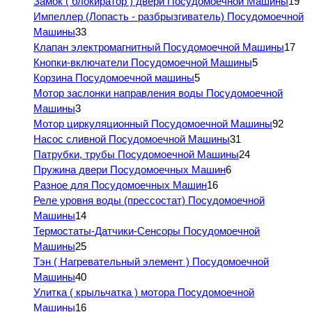
Замок ( блокиратор ) двери Посудомоечной Машины
19
Импеллер (Лопасть - разбрызгиватель) Посудомоечной
Машины
33
Клапан электромагнитный Посудомоечной Машины
17
Кнопки-включатели Посудомоечной Машины
5
Корзина Посудомоечной машины
5
Мотор заслонки направления воды Посудомоечной
Машины
3
Мотор циркуляционный Посудомоечной Машины
92
Насос сливной Посудомоечной Машины
31
Патрубки, трубы Посудомоечной Машины
24
Пружина двери Посудомоечных Машин
6
Разное для Посудомоечных Машин
16
Реле уровня воды (прессостат) Посудомоечной
Машины
14
Термостаты-Датчики-Сенсоры Посудомоечной
Машины
25
Тэн ( Нагревательный элемент ) Посудомоечной
Машины
40
Улитка ( крыльчатка ) мотора Посудомоечной
Машины
16