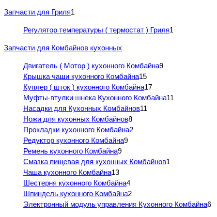
Запчасти для Гриля
1
Регулятор температуры ( термостат ) Гриля
1
Запчасти для Комбайнов кухонных
Двигатель ( Мотор ) кухонного Комбайна
9
Крышка чаши кухонного Комбайна
15
Куплер ( шток ) кухонного Комбайна
17
Муфты-втулки шнека Кухонного Комбайна
11
Насадки для Кухонных Комбайнов
11
Ножи для кухонных Комбайнов
8
Прокладки кухонного Комбайна
2
Редуктор кухонного Комбайна
9
Ремень кухонного Комбайна
9
Смазка пищевая для кухонных Комбайнов
1
Чаша кухонного Комбайна
13
Шестерня кухонного Комбайна
4
Шпиндель кухонного Комбайна
2
Электронный модуль управления Кухонного Комбайна
6