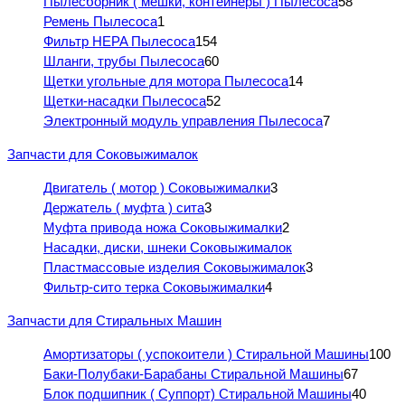
Пылесборник ( мешки, контейнеры ) Пылесоса
58
Ремень Пылесоса
1
Фильтр HEPA Пылесоса
154
Шланги, трубы Пылесоса
60
Щетки угольные для мотора Пылесоса
14
Щетки-насадки Пылесоса
52
Электронный модуль управления Пылесоса
7
Запчасти для Соковыжималок
Двигатель ( мотор ) Соковыжималки
3
Держатель ( муфта ) сита
3
Муфта привода ножа Соковыжималки
2
Насадки, диски, шнеки Соковыжималок
Пластмассовые изделия Соковыжималок
3
Фильтр-сито терка Соковыжималки
4
Запчасти для Стиральных Машин
Амортизаторы ( успокоители ) Стиральной Машины
100
Баки-Полубаки-Барабаны Стиральной Машины
67
Блок подшипник ( Суппорт) Стиральной Машины
40