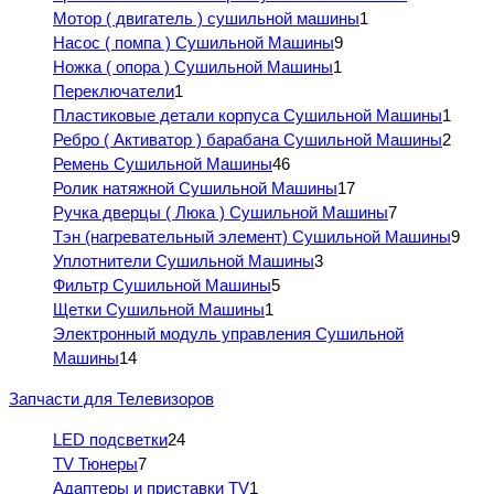
Мотор ( двигатель ) сушильной машины
1
Насос ( помпа ) Сушильной Машины
9
Ножка ( опора ) Сушильной Машины
1
Переключатели
1
Пластиковые детали корпуса Сушильной Машины
1
Ребро ( Активатор ) барабана Сушильной Машины
2
Ремень Сушильной Машины
46
Ролик натяжной Сушильной Машины
17
Ручка дверцы ( Люка ) Сушильной Машины
7
Тэн (нагревательный элемент) Сушильной Машины
9
Уплотнители Сушильной Машины
3
Фильтр Сушильной Машины
5
Щетки Сушильной Машины
1
Электронный модуль управления Сушильной
Машины
14
Запчасти для Телевизоров
LED подсветки
24
TV Тюнеры
7
Адаптеры и приставки TV
1