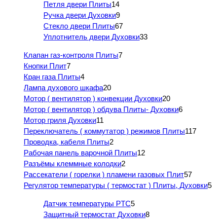
Петля двери Плиты
14
Ручка двери Духовки
9
Стекло двери Плиты
67
Уплотнитель двери Духовки
33
Клапан газ-контроля Плиты
7
Кнопки Плит
7
Кран газа Плиты
4
Лампа духового шкафа
20
Мотор ( вентилятор ) конвекции Духовки
20
Мотор ( вентилятор ) обдува Плиты- Духовки
6
Мотор гриля Духовки
11
Переключатель ( коммутатор ) режимов Плиты
117
Проводка, кабеля Плиты
2
Рабочая панель варочной Плиты
12
Разъёмы клеммные колодки
2
Рассекатели ( горелки ) пламени газовых Плит
57
Регулятор температуры ( термостат ) Плиты, Духовки
5
Датчик температуры PTC
5
Защитный термостат Духовки
8