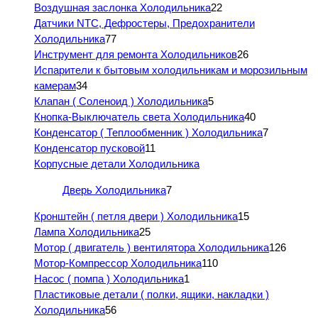
Воздушная заслонка Холодильника
22
Датчики NTC, Дефростеры, Предохранители
Холодильника
77
Инструмент для ремонта Холодильников
26
Испарители к бытовым холодильникам и морозильным
камерам
34
Клапан ( Соленоид ) Холодильника
5
Кнопка-Выключатель света Холодильника
40
Конденсатор ( Теплообменник ) Холодильника
7
Конденсатор пусковой
11
Корпусные детали Холодильника
Дверь Холодильника
7
Кронштейн ( петля двери ) Холодильника
15
Лампа Холодильника
25
Мотор ( двигатель ) вентилятора Холодильника
126
Мотор-Компрессор Холодильника
110
Насос ( помпа ) Холодильника
1
Пластиковые детали ( полки, ящики, накладки )
Холодильника
56