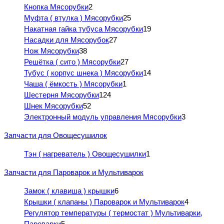
Кнопка Мясорубки
2
Муфта ( втулка ) Мясорубки
25
Накатная гайка тубуса Мясорубки
19
Насадки для Мясорубок
27
Нож Мясорубки
38
Решётка ( сито ) Мясорубки
27
Тубус ( корпус шнека ) Мясорубки
14
Чаша ( ёмкость ) Мясорубки
1
Шестерня Мясорубки
124
Шнек Мясорубки
52
Электронный модуль управления Мясорубки
3
Запчасти для Овощесушилок
Тэн ( нагреватель ) Овощесушилки
1
Запчасти для Пароварок и Мультиварок
Замок ( клавиша ) крышки
6
Крышки ( клапаны ) Пароварок и Мультиварок
4
Регулятор температуры ( термостат ) Мультиварки,
Пароварки
5