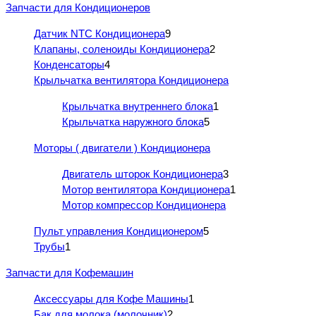
Запчасти для Кондиционеров
Датчик NTC Кондиционера
9
Клапаны, соленоиды Кондиционера
2
Конденсаторы
4
Крыльчатка вентилятора Кондиционера
Крыльчатка внутреннего блока
1
Крыльчатка наружного блока
5
Моторы ( двигатели ) Кондиционера
Двигатель шторок Кондиционера
3
Мотор вентилятора Кондиционера
1
Мотор компрессор Кондиционера
Пульт управления Кондиционером
5
Трубы
1
Запчасти для Кофемашин
Аксессуары для Кофе Машины
1
Бак для молока (молочник)
2