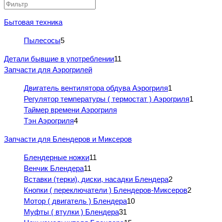
Бытовая техника
Пылесосы
5
Детали бывшие в употреблении
11
Запчасти для Аэрогрилей
Двигатель вентилятора обдува Аэрогриля
1
Регулятор температуры ( термостат ) Аэрогриля
1
Таймер времени Аэрогриля
Тэн Аэрогриля
4
Запчасти для Блендеров и Миксеров
Блендерные ножки
11
Венчик Блендера
11
Вставки (терки), диски, насадки Блендера
2
Кнопки ( переключатели ) Блендеров-Миксеров
2
Мотор ( двигатель ) Блендера
10
Муфты ( втулки ) Блендера
31