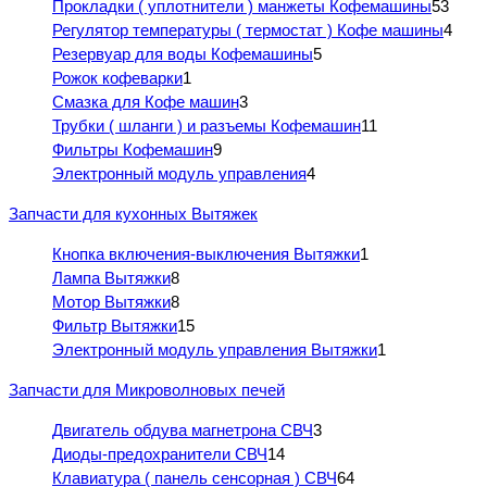
Прокладки ( уплотнители ) манжеты Кофемашины
53
Регулятор температуры ( термостат ) Кофе машины
4
Резервуар для воды Кофемашины
5
Рожок кофеварки
1
Смазка для Кофе машин
3
Трубки ( шланги ) и разъемы Кофемашин
11
Фильтры Кофемашин
9
Электронный модуль управления
4
Запчасти для кухонных Вытяжек
Кнопка включения-выключения Вытяжки
1
Лампа Вытяжки
8
Мотор Вытяжки
8
Фильтр Вытяжки
15
Электронный модуль управления Вытяжки
1
Запчасти для Микроволновых печей
Двигатель обдува магнетрона СВЧ
3
Диоды-предохранители СВЧ
14
Клавиатура ( панель сенсорная ) СВЧ
64