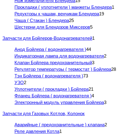
Нож измельчителя Блендера
15
Прокладки ( уплотнители ) манжеты Блендера
1
Редукторы к чашам, венчикам Блендера
19
Чаша ( Стакан ) Блендера
25
Шестерни для Блендоров Миксеров
5
Запчасти для Бойлеров-Водонагревателей
1
Анод Бойлера ( водонагревателя )
44
Индикаторная лампа для водонагревателя
2
Клапан Бойлера предохранительный
3
Регулятор температуры ( термостат ) Бойлера
28
Тэн Бойлера ( водонагревателя )
73
УЗО
2
Уплотнители ( прокладки ) Бойлера
21
Фланец Бойлера ( водонагревателя )
4
Электронный модуль управления Бойлера
3
Запчасти для Газовых Котлов, Колонок
Аварийные ( предохранительные ) клапана
2
Реле давления Котла
1