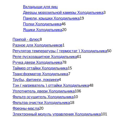
Вкладыши для яиц
Дверцы морозильной камеры Холодильника
3
Панели, крышки Холодильника
19
Полки Холодильника
46
Ящики Холодильника
20
Припой - флюс
8
Разное для Холодильников
1
Регулятор температуры ( термостат ) Холодильника
50
Реле пускозащитное Холодильника
61
Ручка двери Холодильника
78
Таймер оттайки Холодильника
15
Трансформатор Холодильника
7
Трубы, фитинги, локринги
4
Тэн ( нагреватель ) оттайки Холодильника
48
Уплотнитель двери Холодильника
106
Фильтр осушитель Холодильника
10
Фильтра очистки Холодильника
18
Фреоны-масла
20
Электронный модуль управления Холодильника
101