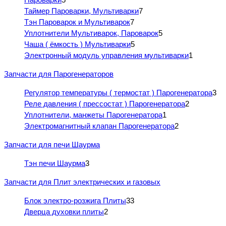
Таймер Пароварки, Мультиварки
7
Тэн Пароварок и Мультиварок
7
Уплотнители Мультиварок, Пароварок
5
Чаша ( ёмкость ) Мультиварки
5
Электронный модуль управления мультиварки
1
Запчасти для Парогенераторов
Регулятор температуры ( термостат ) Парогенератора
3
Реле давления ( прессостат ) Парогенератора
2
Уплотнители, манжеты Парогенератора
1
Электромагнитный клапан Парогенератора
2
Запчасти для печи Шаурма
Тэн печи Шаурма
3
Запчасти для Плит электрических и газовых
Блок электро-розжига Плиты
33
Дверца духовки плиты
2