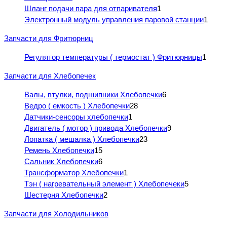
Шланг подачи пара для отпаривателя
1
Электронный модуль управления паровой станции
1
Запчасти для Фритюрниц
Регулятор температуры ( термостат ) Фритюрницы
1
Запчасти для Хлебопечек
Валы, втулки, подшипники Хлебопечки
6
Ведро ( емкость ) Хлебопечки
28
Датчики-сенсоры хлебопечки
1
Двигатель ( мотор ) привода Хлебопечки
9
Лопатка ( мешалка ) Хлебопечки
23
Ремень Хлебопечки
15
Сальник Хлебопечки
6
Трансформатор Хлебопечки
1
Тэн ( нагревательный элемент ) Хлебопечеки
5
Шестерня Хлебопечки
2
Запчасти для Холодильников