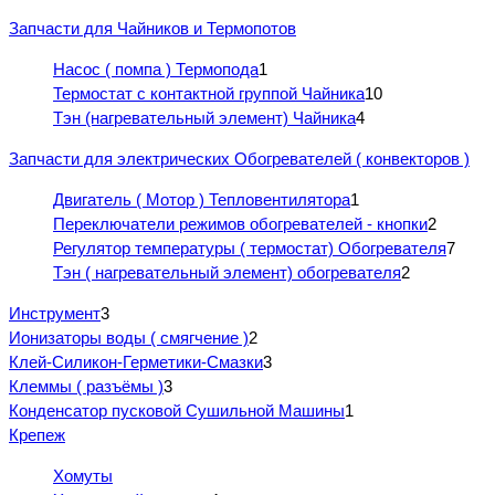
Запчасти для Чайников и Термопотов
Насос ( помпа ) Термопода
1
Термостат с контактной группой Чайника
10
Тэн (нагревательный элемент) Чайника
4
Запчасти для электрических Обогревателей ( конвекторов )
Двигатель ( Мотор ) Тепловентилятора
1
Переключатели режимов обогревателей - кнопки
2
Регулятор температуры ( термостат) Обогревателя
7
Тэн ( нагревательный элемент) обогревателя
2
Инструмент
3
Ионизаторы воды ( смягчение )
2
Клей-Силикон-Герметики-Смазки
3
Клеммы ( разъёмы )
3
Конденсатор пусковой Сушильной Машины
1
Крепеж
Хомуты