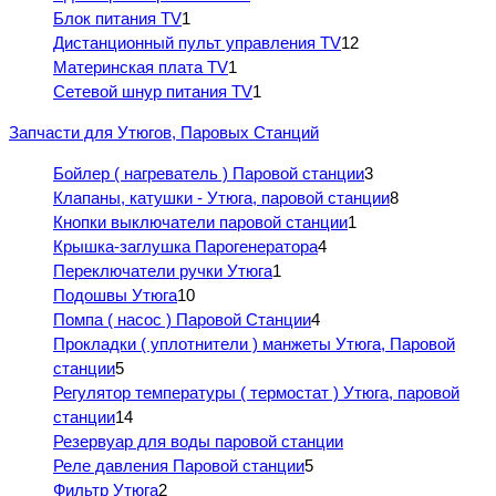
Блок питания TV
1
Дистанционный пульт управления TV
12
Материнская плата TV
1
Сетевой шнур питания TV
1
Запчасти для Утюгов, Паровых Станций
Бойлер ( нагреватель ) Паровой станции
3
Клапаны, катушки - Утюга, паровой станции
8
Кнопки выключатели паровой станции
1
Крышка-заглушка Парогенератора
4
Переключатели ручки Утюга
1
Подошвы Утюга
10
Помпа ( насос ) Паровой Станции
4
Прокладки ( уплотнители ) манжеты Утюга, Паровой
станции
5
Регулятор температуры ( термостат ) Утюга, паровой
станции
14
Резервуар для воды паровой станции
Реле давления Паровой станции
5
Фильтр Утюга
2