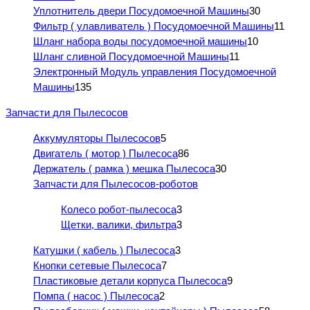
Уплотнитель двери Посудомоечной Машины
30
Фильтр ( улавливатель ) Посудомоечной Машины
11
Шланг набора воды посудомоечной машины
10
Шланг сливной Посудомоечной Машины
11
Электронный Модуль управления Посудомоечной
Машины
135
Запчасти для Пылесосов
Аккумуляторы Пылесосов
5
Двигатель ( мотор ) Пылесоса
86
Держатель ( рамка ) мешка Пылесоса
30
Запчасти для Пылесосов-роботов
Колесо робот-пылесоса
3
Щетки, валики, фильтра
3
Катушки ( кабель ) Пылесоса
3
Кнопки сетевые Пылесоса
7
Пластиковые детали корпуса Пылесоса
9
Помпа ( насос ) Пылесоса
2