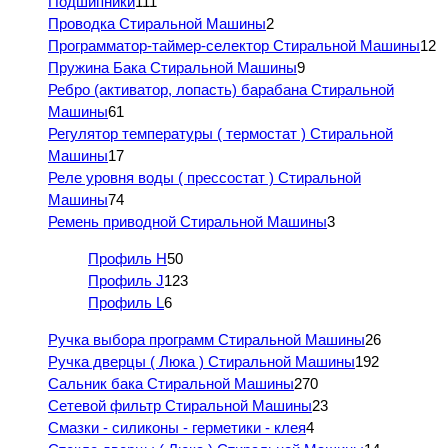
Подшипники
111
Проводка Стиральной Машины
2
Программатор-таймер-селектор Стиральной Машины
12
Пружина Бака Стиральной Машины
9
Ребро (активатор, лопасть) барабана Стиральной
Машины
61
Регулятор температуры ( термостат ) Стиральной
Машины
17
Реле уровня воды ( прессостат ) Стиральной
Машины
74
Ремень приводной Стиральной Машины
3
Профиль H
50
Профиль J
123
Профиль L
6
Ручка выбора программ Стиральной Машины
26
Ручка дверцы ( Люка ) Стиральной Машины
192
Сальник бака Стиральной Машины
270
Сетевой фильтр Стиральной Машины
23
Смазки - силиконы - герметики - клея
4