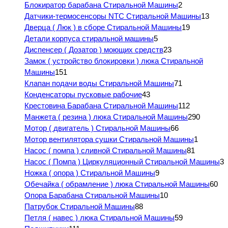
Блокиратор барабана Стиральной Машины
2
Датчики-термосенсоры NTC Стиральной Машины
13
Дверца ( Люк ) в сборе Стиральной Машины
19
Детали корпуса стиральной машины
5
Диспенсер ( Дозатор ) моющих средств
23
Замок ( устройство блокировки ) люка Стиральной
Машины
151
Клапан подачи воды Стиральной Машины
71
Конденсаторы пусковые рабочие
43
Крестовина Барабана Стиральной Машины
112
Манжета ( резина ) люка Стиральной Машины
290
Мотор ( двигатель ) Стиральной Машины
66
Мотор вентилятора сушки Стиральной Машины
1
Насос ( помпа ) сливной Стиральной Машины
81
Насос ( Помпа ) Циркуляционный Стиральной Машины
3
Ножка ( опора ) Стиральной Машины
9
Обечайка ( обрамление ) люка Стиральной Машины
60
Опора Барабана Стиральной Машины
10
Патрубок Стиральной Машины
88
Петля ( навес ) люка Стиральной Машины
59