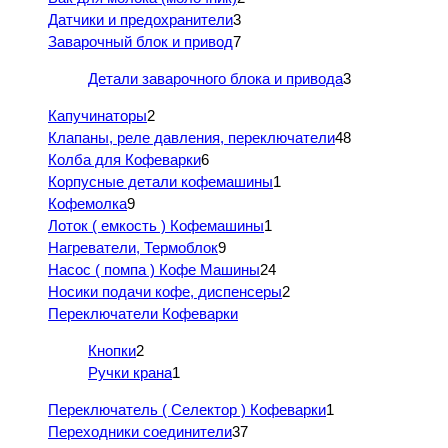
Датчики и предохранители
3
Заварочный блок и привод
7
Детали заварочного блока и привода
3
Капучинаторы
2
Клапаны, реле давления, переключатели
48
Колба для Кофеварки
6
Корпусные детали кофемашины
1
Кофемолка
9
Лоток ( емкость ) Кофемашины
1
Нагреватели, Термоблок
9
Насос ( помпа ) Кофе Машины
24
Носики подачи кофе, диспенсеры
2
Переключатели Кофеварки
Кнопки
2
Ручки крана
1
Переключатель ( Селектор ) Кофеварки
1
Переходники соединители
37