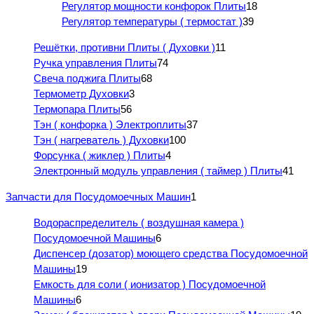
Регулятор мощности конфорок Плиты
18
Регулятор температуры ( термостат )
39
Решётки, противни Плиты ( Духовки )
11
Ручка управления Плиты
74
Свеча поджига Плиты
68
Термометр Духовки
3
Термопара Плиты
56
Тэн ( конфорка ) Электроплиты
37
Тэн ( нагреватель ) Духовки
100
Форсунка ( жиклер ) Плиты
4
Электронный модуль управления ( таймер ) Плиты
41
Запчасти для Посудомоечных Машин
1
Водораспределитель ( воздушная камера )
Посудомоечной Машины
6
Диспенсер (дозатор) моющего средства Посудомоечной
Машины
19
Емкость для соли ( ионизатор ) Посудомоечной
Машины
6