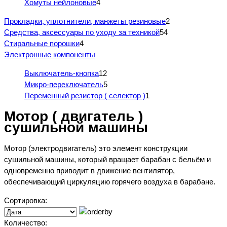
Хомуты нейлоновые
4
Прокладки, уплотнители, манжеты резиновые
2
Средства, аксессуары по уходу за техникой
54
Стиральные порошки
4
Электронные компоненты
Выключатель-кнопка
12
Микро-переключатель
5
Переменный резистор ( селектор )
1
Мотор ( двигатель )
сушильной машины
Мотор (электродвигатель) это элемент конструкции
сушильной машины, который вращает барабан с бельём и
одновременно приводит в движение вентилятор,
обеспечивающий циркуляцию горячего воздуха в барабане.
Сортировка:
Количество: