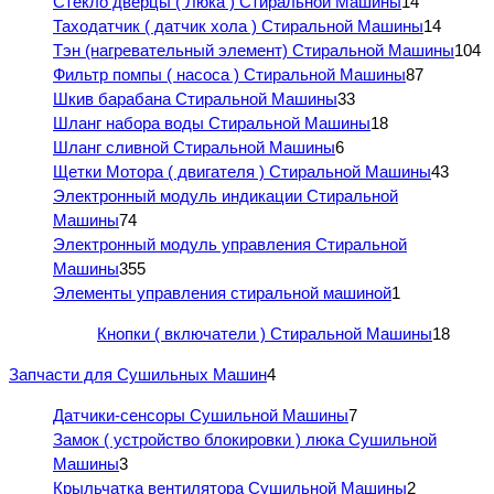
Стекло дверцы ( Люка ) Стиральной Машины
14
Таходатчик ( датчик хола ) Стиральной Машины
14
Тэн (нагревательный элемент) Стиральной Машины
104
Фильтр помпы ( насоса ) Стиральной Машины
87
Шкив барабана Стиральной Машины
33
Шланг набора воды Стиральной Машины
18
Шланг сливной Стиральной Машины
6
Щетки Мотора ( двигателя ) Стиральной Машины
43
Электронный модуль индикации Стиральной
Машины
74
Электронный модуль управления Стиральной
Машины
355
Элементы управления стиральной машиной
1
Кнопки ( включатели ) Стиральной Машины
18
Запчасти для Сушильных Машин
4
Датчики-сенсоры Сушильной Машины
7
Замок ( устройство блокировки ) люка Сушильной
Машины
3
Крыльчатка вентилятора Сушильной Машины
2