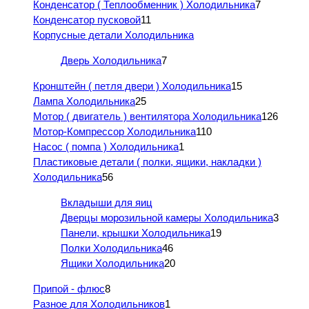
Конденсатор ( Теплообменник ) Холодильника
7
Конденсатор пусковой
11
Корпусные детали Холодильника
Дверь Холодильника
7
Кронштейн ( петля двери ) Холодильника
15
Лампа Холодильника
25
Мотор ( двигатель ) вентилятора Холодильника
126
Мотор-Компрессор Холодильника
110
Насос ( помпа ) Холодильника
1
Пластиковые детали ( полки, ящики, накладки )
Холодильника
56
Вкладыши для яиц
Дверцы морозильной камеры Холодильника
3
Панели, крышки Холодильника
19
Полки Холодильника
46
Ящики Холодильника
20
Припой - флюс
8
Разное для Холодильников
1