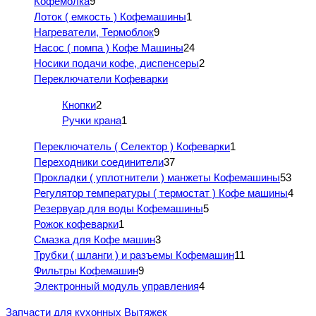
Кофемолка
9
Лоток ( емкость ) Кофемашины
1
Нагреватели, Термоблок
9
Насос ( помпа ) Кофе Машины
24
Носики подачи кофе, диспенсеры
2
Переключатели Кофеварки
Кнопки
2
Ручки крана
1
Переключатель ( Селектор ) Кофеварки
1
Переходники соединители
37
Прокладки ( уплотнители ) манжеты Кофемашины
53
Регулятор температуры ( термостат ) Кофе машины
4
Резервуар для воды Кофемашины
5
Рожок кофеварки
1
Смазка для Кофе машин
3
Трубки ( шланги ) и разъемы Кофемашин
11
Фильтры Кофемашин
9
Электронный модуль управления
4
Запчасти для кухонных Вытяжек