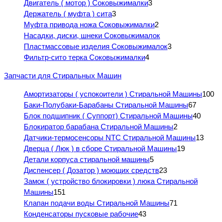
Двигатель ( мотор ) Соковыжималки
3
Держатель ( муфта ) сита
3
Муфта привода ножа Соковыжималки
2
Насадки, диски, шнеки Соковыжималок
Пластмассовые изделия Соковыжималок
3
Фильтр-сито терка Соковыжималки
4
Запчасти для Стиральных Машин
Амортизаторы ( успокоители ) Стиральной Машины
100
Баки-Полубаки-Барабаны Стиральной Машины
67
Блок подшипник ( Суппорт) Стиральной Машины
40
Блокиратор барабана Стиральной Машины
2
Датчики-термосенсоры NTC Стиральной Машины
13
Дверца ( Люк ) в сборе Стиральной Машины
19
Детали корпуса стиральной машины
5
Диспенсер ( Дозатор ) моющих средств
23
Замок ( устройство блокировки ) люка Стиральной
Машины
151
Клапан подачи воды Стиральной Машины
71
Конденсаторы пусковые рабочие
43