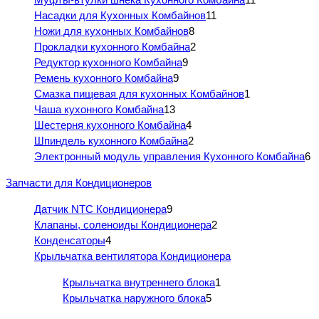
Насадки для Кухонных Комбайнов
11
Ножи для кухонных Комбайнов
8
Прокладки кухонного Комбайна
2
Редуктор кухонного Комбайна
9
Ремень кухонного Комбайна
9
Смазка пищевая для кухонных Комбайнов
1
Чаша кухонного Комбайна
13
Шестерня кухонного Комбайна
4
Шпиндель кухонного Комбайна
2
Электронный модуль управления Кухонного Комбайна
6
Запчасти для Кондиционеров
Датчик NTC Кондиционера
9
Клапаны, соленоиды Кондиционера
2
Конденсаторы
4
Крыльчатка вентилятора Кондиционера
Крыльчатка внутреннего блока
1
Крыльчатка наружного блока
5