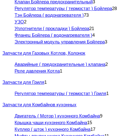
Клапан Бойлера предохранительный
3
Регулятор температуры ( термостат ) Бойлера
28
Тэн Бойлера ( водонагревателя )
73
УЗО
2
Уплотнители ( прокладки ) Бойлера
21
Фланец Бойлера ( водонагревателя )
4
Электронный модуль управления Бойлера
3
Запчасти для Газовых Котлов, Колонок
Аварийные ( предохранительные ) клапана
2
Реле давления Котла
1
Запчасти для Гриля
1
Регулятор температуры ( термостат ) Гриля
1
Запчасти для Комбайнов кухонных
Двигатель ( Мотор ) кухонного Комбайна
9
Крышка чаши кухонного Комбайна
15
Куплер ( шток ) кухонного Комбайна
17
Муфты-втулки шнека Кухонного Комбайна
11