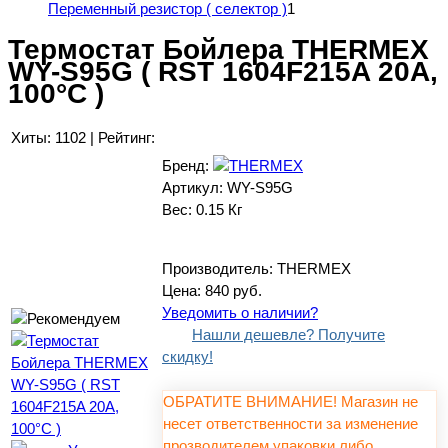
Переменный резистор ( селектор )
1
Термостат Бойлера THERMEX
WY-S95G ( RST 1604F215A 20A,
100°С )
Хиты:
1102
|
Рейтинг:
Бренд:
Артикул:
WY-S95G
Вес:
0.15 Кг
Производитель:
THERMEX
Цена:
840 руб.
Уведомить о наличии?
Нашли дешевле? Получите
скидку!
ОБРАТИТЕ ВНИМАНИЕ! Магазин не
несет ответственности за изменение
прозводителем упаковки либо