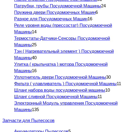
Патрубки, трубы Посудомоечной Машины
24
Пружина двери Посудомоечных Машин
6
Разное для Посудомоечных Машин
16
Реле уровня воды (прессостат) Посудомоечной
Машины
14
Термостаты-Датчики-Сенсоры Посудомоечной
Машины
25
Тэн ( Нагревательный элемент ) Посудомоечной
Машины
40
Улитка ( крыльчатка ) мотора Посудомоечной
Машины
16
Уплотнитель двери Посудомоечной Машины
30
Фильтр ( улавливатель ) Посудомоечной Машины
11
Шланг набора воды посудомоечной машины
10
Шланг сливной Посудомоечной Машины
11
Электронный Модуль управления Посудомоечной
Машины
135
Запчасти для Пылесосов
Аккумуляторы Пылесосов
5