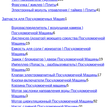
Форсунка ( жиклер ) Плиты
4
Электронный модуль управления ( таймер ) Плиты
41
Запчасти для Посудомоечных Машин
1
Водораспределитель ( воздушная камера )
Посудомоечной Машины
6
Диспенсер (дозатор) моющего средства Посудомоечной
Машины
19
Емкость для соли ( ионизатор ) Посудомоечной
Машины
6
Замок ( блокиратор ) двери Посудомоечной Машины
19
Импеллер (Лопасть - разбрызгиватель) Посудомоечной
Машины
33
Клапан электромагнитный Посудомоечной Машины
17
Кнопки-включатели Посудомоечной Машины
5
Корзина Посудомоечной машины
5
Мотор заслонки направления воды Посудомоечной
Машины
3
Мотор циркуляционный Посудомоечной Машины
92
Насос сливной Посудомоечной Машины
31