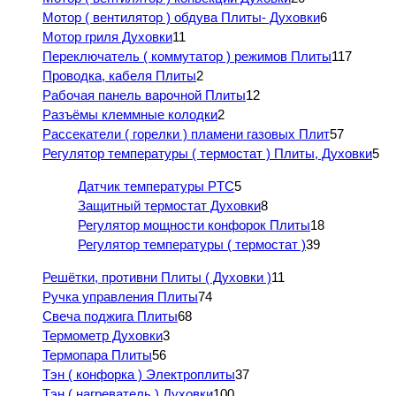
Мотор ( вентилятор ) обдува Плиты- Духовки
6
Мотор гриля Духовки
11
Переключатель ( коммутатор ) режимов Плиты
117
Проводка, кабеля Плиты
2
Рабочая панель варочной Плиты
12
Разъёмы клеммные колодки
2
Рассекатели ( горелки ) пламени газовых Плит
57
Регулятор температуры ( термостат ) Плиты, Духовки
5
Датчик температуры PTC
5
Защитный термостат Духовки
8
Регулятор мощности конфорок Плиты
18
Регулятор температуры ( термостат )
39
Решётки, противни Плиты ( Духовки )
11
Ручка управления Плиты
74
Свеча поджига Плиты
68
Термометр Духовки
3
Термопара Плиты
56
Тэн ( конфорка ) Электроплиты
37
Тэн ( нагреватель ) Духовки
100