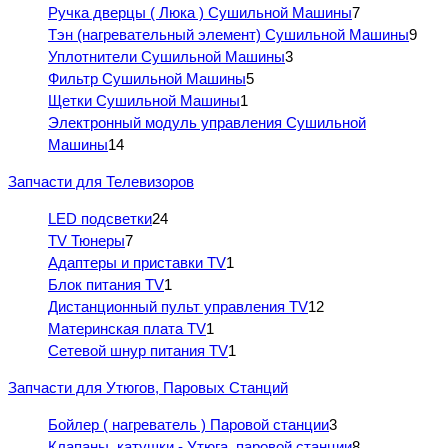
Ручка дверцы ( Люка ) Сушильной Машины
7
Тэн (нагревательный элемент) Сушильной Машины
9
Уплотнители Сушильной Машины
3
Фильтр Сушильной Машины
5
Щетки Сушильной Машины
1
Электронный модуль управления Сушильной
Машины
14
Запчасти для Телевизоров
LED подсветки
24
TV Тюнеры
7
Адаптеры и приставки TV
1
Блок питания TV
1
Дистанционный пульт управления TV
12
Материнская плата TV
1
Сетевой шнур питания TV
1
Запчасти для Утюгов, Паровых Станций
Бойлер ( нагреватель ) Паровой станции
3
Клапаны, катушки - Утюга, паровой станции
8