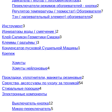
Двигатель ( Мотор ) Тепловентилятора
1
Переключатели режимов обогревателей - кнопки
2
Регулятор температуры ( термостат) Обогревателя
7
Тэн ( нагревательный элемент) обогревателя
2
Инструмент
3
Ионизаторы воды ( смягчение )
2
Клей-Силикон-Герметики-Смазки
3
Клеммы ( разъёмы )
3
Конденсатор пусковой Сушильной Машины
1
Крепеж
Хомуты
Хомуты нейлоновые
4
Прокладки, уплотнители, манжеты резиновые
2
Средства, аксессуары по уходу за техникой
54
Стиральные порошки
4
Электронные компоненты
Выключатель-кнопка
12
Микро-переключатель
5