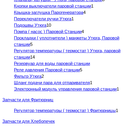
Кнопки выключатели паровой станции
1
Крышка-заглушка Парогенератора
4
Переключатели ручки Утюга
1
Подошвы Утюга
10
Помпа ( насос ) Паровой Станции
4
Прокладки ( уплотнители ) манжеты Утюга, Паровой
станции
5
Регулятор температуры ( термостат ) Утюга, паровой
станции
14
Резервуар для воды паровой станции
Реле давления Паровой станции
5
Фильтр Утюга
2
Шланг подачи пара для отпаривателя
1
Электронный модуль управления паровой станции
1
Запчасти для Фритюрниц
Регулятор температуры ( термостат ) Фритюрницы
1
Запчасти для Хлебопечек