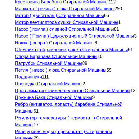
Крестовина Барабана Стиральной Машины
112
Манжета ( резина ) люка Стиральной Машины
290
Мотор ( двигатель ) Стиральной Машины
66
Мотор вентилятора сушки Стиральной Машины
1
Насос ( помпа ) сливной Стиральной Машины
81
Насос ( Помпа ) Циркуляционный Стиральной Машины
3
Ножка ( опора ) Стиральной Машины
9
Обечайка ( обрамление ) люка Стиральной Машины
61
Опора Барабана Стиральной Машины
10
Патрубок Стиральной Машины
88
Петля ( навес ) люка Стиральной Машины
59
Подшипники
111
Проводка Стиральной Машины
2
Программатор-таймер-селектор Стиральной Машины
12
Пружина Бака Стиральной Машины
9
Ребро (активатор, лопасть) барабана Стиральной
Машины
61
Регулятор температуры ( термостат ) Стиральной
Машины
17
Реле уровня воды ( прессостат ) Стиральной
Машины
75