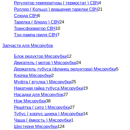
Регулятор температуры ( термостат ) СВЧ
4
Роллер ( Кольцо ) вращения тарелки СВЧ
21
Слюда СВЧ
6
Тарелка ( блюдо ) СВЧ
24
Трансформатор СВЧ
10
Тэн-лампа гриля СВЧ
7
Запчасти для Мясорубок
Блок редуктор Мясорубки
12
Двигатель ( мотор ) Мясорубки
24
Держатель тубуса (фланец редуктора) Мясорубки
5
Кнопка Мясорубки
2
Муфта ( втулка ) Мясорубки
25
Накатная гайка тубуса Мясорубки
19
Насадки для Мясорубок
27
Нож Мясорубки
38
Решётка ( сито ) Мясорубки
27
Тубус ( корпус шнека ) Мясорубки
14
Чаша ( ёмкость ) Мясорубки
1
Шестерня Мясорубки
124