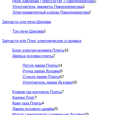
Реле давления ( прессостат ) Парогенератора
2
Уплотнители, манжеты Парогенератора
1
Электромагнитный клапан Парогенератора
2
Запчасти для печи Шаурма
Тэн печи Шаурма
3
Запчасти для Плит электрических и газовых
Блок электро-розжига Плиты
33
Дверца духовки плиты
2
Петля двери Плиты
14
Ручка двери Духовки
9
Стекло двери Плиты
67
Уплотнитель двери Духовки
33
Клапан газ-контроля Плиты
7
Кнопки Плит
7
Кран газа Плиты
4
Лампа духового шкафа
20
Мотор ( вентилятор ) конвекции Духовки
20