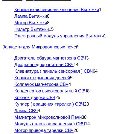
Кнопка включения-выключения Вытяжки
1
Лампа Вытяжки
8
Мотор Вытяжки
8
Фильтр Вытяжки
15
Электронный модуль управления Вытяжки
1
Запчасти для Микроволновых печей
Двигатель обдува магнетрона СВЧ
3
Диоды-предохранители СВЧ
14
Клавиатура ( панель сенсорная ) СВЧ
64
Кнопки открывания дверей
5
Колпачок магнетрона СВЧ
4
Конденсатор высоковольтный СВЧ
8
Крючок дверки СВЧ
25
Куплер ( вращения тарелки ) СВЧ
23
Лампа СВЧ
4
Магнетрон Микроволновой Печи
38
Модуль ( плата управления ) СВЧ
14
Мотор привода тарелки СВЧ
20