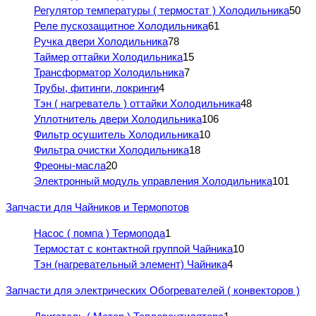
Регулятор температуры ( термостат ) Холодильника
50
Реле пускозащитное Холодильника
61
Ручка двери Холодильника
78
Таймер оттайки Холодильника
15
Трансформатор Холодильника
7
Трубы, фитинги, локринги
4
Тэн ( нагреватель ) оттайки Холодильника
48
Уплотнитель двери Холодильника
106
Фильтр осушитель Холодильника
10
Фильтра очистки Холодильника
18
Фреоны-масла
20
Электронный модуль управления Холодильника
101
Запчасти для Чайников и Термопотов
Насос ( помпа ) Термопода
1
Термостат с контактной группой Чайника
10
Тэн (нагревательный элемент) Чайника
4
Запчасти для электрических Обогревателей ( конвекторов )