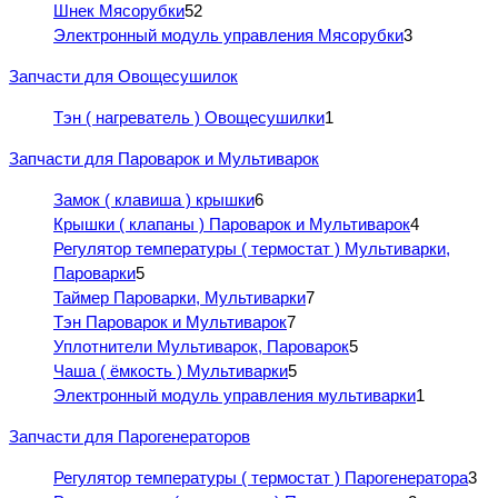
Шнек Мясорубки
52
Электронный модуль управления Мясорубки
3
Запчасти для Овощесушилок
Тэн ( нагреватель ) Овощесушилки
1
Запчасти для Пароварок и Мультиварок
Замок ( клавиша ) крышки
6
Крышки ( клапаны ) Пароварок и Мультиварок
4
Регулятор температуры ( термостат ) Мультиварки,
Пароварки
5
Таймер Пароварки, Мультиварки
7
Тэн Пароварок и Мультиварок
7
Уплотнители Мультиварок, Пароварок
5
Чаша ( ёмкость ) Мультиварки
5
Электронный модуль управления мультиварки
1
Запчасти для Парогенераторов
Регулятор температуры ( термостат ) Парогенератора
3