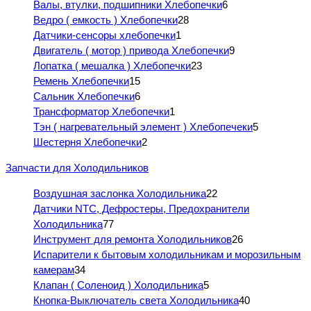
Валы, втулки, подшипники Хлебопечки
6
Ведро ( емкость ) Хлебопечки
28
Датчики-сенсоры хлебопечки
1
Двигатель ( мотор ) привода Хлебопечки
9
Лопатка ( мешалка ) Хлебопечки
23
Ремень Хлебопечки
15
Сальник Хлебопечки
6
Трансформатор Хлебопечки
1
Тэн ( нагревательный элемент ) Хлебопечеки
5
Шестерня Хлебопечки
2
Запчасти для Холодильников
Воздушная заслонка Холодильника
22
Датчики NTC, Дефростеры, Предохранители
Холодильника
77
Инструмент для ремонта Холодильников
26
Испарители к бытовым холодильникам и морозильным
камерам
34
Клапан ( Соленоид ) Холодильника
5
Кнопка-Выключатель света Холодильника
40