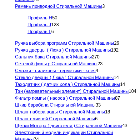
Ремень приводной Стиральной Машины
3
Профиль H
50
Профиль J
123
Профиль L
6
Ручка выбора программ Стиральной Машины
26
Ручка дверцы ( Люка ) Стиральной Машины
192
Сальник бака Стиральной Машины
270
Сетевой фильтр Стиральной Машины
23
Смазки - силиконы - герметики - клея
4
Стекло дверцы ( Люка ) Стиральной Машины
14
Таходатчик ( датчик хола ) Стиральной Машины
14
Тэн (нагревательный элемент) Стиральной Машины
104
Фильтр помпы ( насоса ) Стиральной Машины
87
Шкив барабана Стиральной Машины
33
Шланг набора воды Стиральной Машины
18
Шланг сливной Стиральной Машины
6
Щетки Мотора ( двигателя ) Стиральной Машины
43
Электронный модуль индикации Стиральной
Машины
74