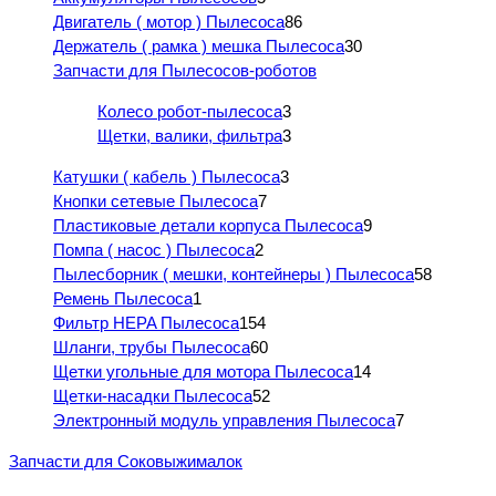
Двигатель ( мотор ) Пылесоса
86
Держатель ( рамка ) мешка Пылесоса
30
Запчасти для Пылесосов-роботов
Колесо робот-пылесоса
3
Щетки, валики, фильтра
3
Катушки ( кабель ) Пылесоса
3
Кнопки сетевые Пылесоса
7
Пластиковые детали корпуса Пылесоса
9
Помпа ( насос ) Пылесоса
2
Пылесборник ( мешки, контейнеры ) Пылесоса
58
Ремень Пылесоса
1
Фильтр HEPA Пылесоса
154
Шланги, трубы Пылесоса
60
Щетки угольные для мотора Пылесоса
14
Щетки-насадки Пылесоса
52
Электронный модуль управления Пылесоса
7
Запчасти для Соковыжималок