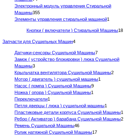
Электронный модуль управления Стиральной
Машины
355
Элементы управления стиральной машиной
1
Кнопки ( включатели ) Стиральной Машины
18
Запчасти для Сушильных Машин
4
Датчики-сенсоры Сушильной Машины
7
Замок ( устройство блокировки ) люка Сушильной
Машины
3
Крыльчатка вентилятора Сушильной Машины
2
Мотор ( двигатель ) сушильной машины
1
Насос ( помпа ) Сушильной Машины
9
Ножка ( опора ) Сушильной Машины
1
Переключатели
1
Петля дверцы ( люка ) сушильной машины
1
Пластиковые детали корпуса Сушильной Машины
1
Ребро ( Активатор ) барабана Сушильной Машины
2
Ремень Сушильной Машины
46
Ролик натяжной Сушильной Машины
17