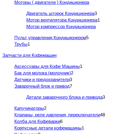
Моторы ( двигатели ) Кондиционера
Двигатель шторок Кондиционера
3
Мотор вентилятора Кондиционера
1
Мотор компрессор Кондиционера
Пульт управления Кондиционером
5
Трубы
1
Запчасти для Кофемашин
Аксессуары для Кофе Машины
1
Бак для молока (молочник)
2
Датчики и предохранители
3
Заварочный блок и привод
7
Детали заварочного блока и привода
3
Капучинаторы
2
Клапаны, реле давления, переключатели
48
Колба для Кофеварки
6
Корпусные детали кофемашины
1