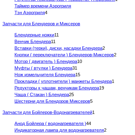
Таймер времени Аэрогриля
Тэн Аэрогриля
4
Запчасти для Блендеров и Миксеров
Блендерные ножки
11
Венчик Блендера
11
Вставки (терки), диски, насадки Блендера
2
Кнопки ( переключатели ) Блендеров-Миксеров
2
Мотор ( двигатель ) Блендера
10
Муфты ( втулки ) Блендера
31
Нож измельчителя Блендера
15
Прокладки ( уплотнители ) манжеты Блендера
1
Редукторы к чашам, венчикам Блендера
19
Чаша ( Стакан ) Блендера
25
Шестерни для Блендоров Миксеров
5
Запчасти для Бойлеров-Водонагревателей
1
Анод Бойлера ( водонагревателя )
44
Индикаторная лампа для водонагревателя
2