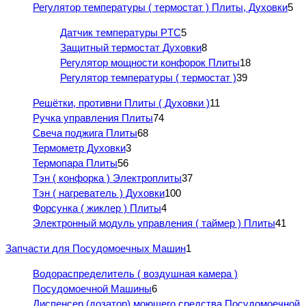
Регулятор температуры ( термостат ) Плиты, Духовки
5
Датчик температуры PTC
5
Защитный термостат Духовки
8
Регулятор мощности конфорок Плиты
18
Регулятор температуры ( термостат )
39
Решётки, противни Плиты ( Духовки )
11
Ручка управления Плиты
74
Свеча поджига Плиты
68
Термометр Духовки
3
Термопара Плиты
56
Тэн ( конфорка ) Электроплиты
37
Тэн ( нагреватель ) Духовки
100
Форсунка ( жиклер ) Плиты
4
Электронный модуль управления ( таймер ) Плиты
41
Запчасти для Посудомоечных Машин
1
Водораспределитель ( воздушная камера )
Посудомоечной Машины
6
Диспенсер (дозатор) моющего средства Посудомоечной