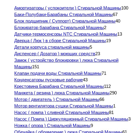
Амортизаторы ( успокоители ) Стиральной Машины
100
Баки-Полубаки-Барабаны Стиральной Машины
67
Блок подшипник ( Суппорт) Стиральной Машины
40
Блокиратор барабана Стиральной Машины
2
Датчики-термосенсоры NTC Стиральной Машины
13
Дверца ( Люк ) в сборе Стиральной Машины
19
Детали корпуса стиральной машины
5
Диспенсер ( Дозатор ) моющих средств
23
Замок ( устройство блокировки ) люка Стиральной
Машины
151
Клапан подачи воды Стиральной Машины
71
Конденсаторы пусковые рабочие
43
Крестовина Барабана Стиральной Машины
112
Манжета ( резина ) люка Стиральной Машины
290
Мотор ( двигатель ) Стиральной Машины
66
Мотор вентилятора сушки Стиральной Машины
1
Насос ( помпа ) сливной Стиральной Машины
81
Насос ( Помпа ) Циркуляционный Стиральной Машины
3
Ножка ( опора ) Стиральной Машины
9
Обечайка ( обрамление ) люка Стиральной Машины
61