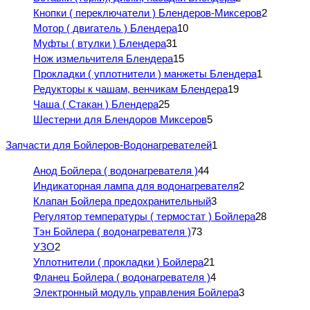
Кнопки ( переключатели ) Блендеров-Миксеров
2
Мотор ( двигатель ) Блендера
10
Муфты ( втулки ) Блендера
31
Нож измельчителя Блендера
15
Прокладки ( уплотнители ) манжеты Блендера
1
Редукторы к чашам, венчикам Блендера
19
Чаша ( Стакан ) Блендера
25
Шестерни для Блендоров Миксеров
5
Запчасти для Бойлеров-Водонагревателей
1
Анод Бойлера ( водонагревателя )
44
Индикаторная лампа для водонагревателя
2
Клапан Бойлера предохранительный
3
Регулятор температуры ( термостат ) Бойлера
28
Тэн Бойлера ( водонагревателя )
73
УЗО
2
Уплотнители ( прокладки ) Бойлера
21
Фланец Бойлера ( водонагревателя )
4
Электронный модуль управления Бойлера
3