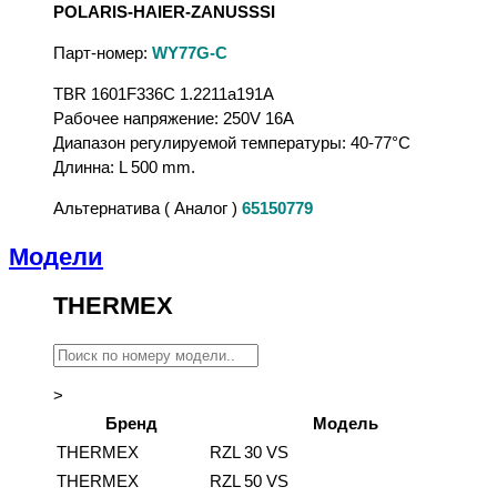
POLARIS-HAIER-ZANUSSSI
Парт-номер:
WY77G-C
TBR 1601F336C 1.2211а191A
Рабочее напряжение: 250V 16A
Диапазон регулируемой температуры: 40-77°C
Длинна: L 500 mm.
Альтернатива ( Аналог )
65150779
Модели
THERMEX
>
Бренд
Модель
THERMEX
RZL 30 VS
THERMEX
RZL 50 VS