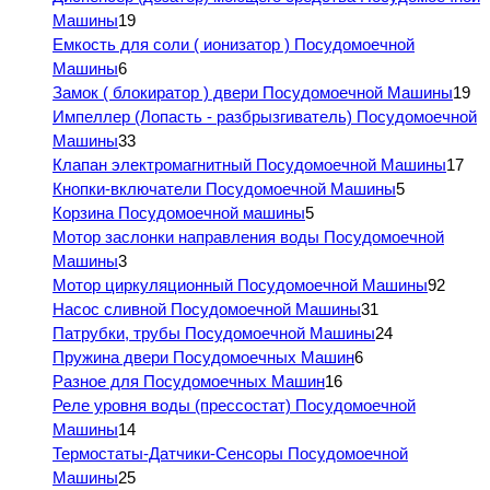
Машины
19
Емкость для соли ( ионизатор ) Посудомоечной
Машины
6
Замок ( блокиратор ) двери Посудомоечной Машины
19
Импеллер (Лопасть - разбрызгиватель) Посудомоечной
Машины
33
Клапан электромагнитный Посудомоечной Машины
17
Кнопки-включатели Посудомоечной Машины
5
Корзина Посудомоечной машины
5
Мотор заслонки направления воды Посудомоечной
Машины
3
Мотор циркуляционный Посудомоечной Машины
92
Насос сливной Посудомоечной Машины
31
Патрубки, трубы Посудомоечной Машины
24
Пружина двери Посудомоечных Машин
6
Разное для Посудомоечных Машин
16
Реле уровня воды (прессостат) Посудомоечной
Машины
14
Термостаты-Датчики-Сенсоры Посудомоечной
Машины
25