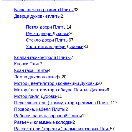
Блок электро-розжига Плиты
33
Дверца духовки плиты
2
Петля двери Плиты
14
Ручка двери Духовки
9
Стекло двери Плиты
67
Уплотнитель двери Духовки
33
Клапан газ-контроля Плиты
7
Кнопки Плит
7
Кран газа Плиты
4
Лампа духового шкафа
20
Мотор ( вентилятор ) конвекции Духовки
20
Мотор ( вентилятор ) обдува Плиты- Духовки
6
Мотор гриля Духовки
11
Переключатель ( коммутатор ) режимов Плиты
117
Проводка, кабеля Плиты
2
Рабочая панель варочной Плиты
12
Разъёмы клеммные колодки
2
Рассекатели ( горелки ) пламени газовых Плит
57