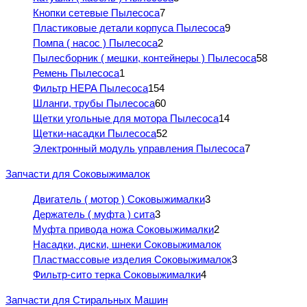
Кнопки сетевые Пылесоса
7
Пластиковые детали корпуса Пылесоса
9
Помпа ( насос ) Пылесоса
2
Пылесборник ( мешки, контейнеры ) Пылесоса
58
Ремень Пылесоса
1
Фильтр HEPA Пылесоса
154
Шланги, трубы Пылесоса
60
Щетки угольные для мотора Пылесоса
14
Щетки-насадки Пылесоса
52
Электронный модуль управления Пылесоса
7
Запчасти для Соковыжималок
Двигатель ( мотор ) Соковыжималки
3
Держатель ( муфта ) сита
3
Муфта привода ножа Соковыжималки
2
Насадки, диски, шнеки Соковыжималок
Пластмассовые изделия Соковыжималок
3
Фильтр-сито терка Соковыжималки
4
Запчасти для Стиральных Машин