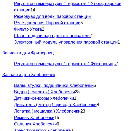
Регулятор температуры ( термостат ) Утюга, паровой
станции
14
Резервуар для воды паровой станции
Реле давления Паровой станции
5
Фильтр Утюга
2
Шланг подачи пара для отпаривателя
1
Электронный модуль управления паровой станции
1
Запчасти для Фритюрниц
Регулятор температуры ( термостат ) Фритюрницы
1
Запчасти для Хлебопечек
Валы, втулки, подшипники Хлебопечки
6
Ведро ( емкость ) Хлебопечки
28
Датчики-сенсоры хлебопечки
1
Двигатель ( мотор ) привода Хлебопечки
9
Лопатка ( мешалка ) Хлебопечки
23
Ремень Хлебопечки
15
Сальник Хлебопечки
6
Трансформатор Хлебопечки
1