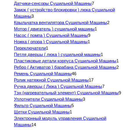
Датчики-сенсоры Сушильной Машины
7
Замок ( устройство блокировки ) люка Сушильной
Машины
3
Крыльчатка вентилятора Сушильной Машины
2
Мотор ( двигатель ) сушильной машины
1
Насос ( помпа ) Сушильной Машины
9
Ножка ( опора ) Сушильной Машины
1
Переключатели
1
Петля дверцы ( люка ) сушильной машины
1
Пластиковые детали корпуса Сушильной Машины
1
Ребро ( Активатор ) барабана Сушильной Машины
2
Ремень Сушильной Машины
46
Ролик натяжной Сушильной Машины
17
Ручка дверцы ( Люка ) Сушильной Машины
7
Тэн (нагревательный элемент) Сушильной Машины
9
Уплотнители Сушильной Машины
3
Фильтр Сушильной Машины
5
Щетки Сушильной Машины
1
Электронный модуль управления Сушильной
Машины
14