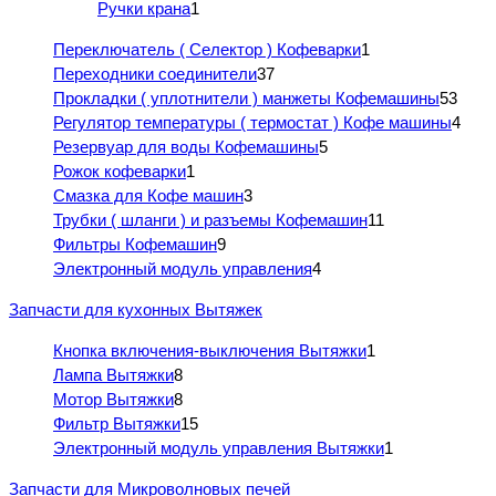
Ручки крана
1
Переключатель ( Селектор ) Кофеварки
1
Переходники соединители
37
Прокладки ( уплотнители ) манжеты Кофемашины
53
Регулятор температуры ( термостат ) Кофе машины
4
Резервуар для воды Кофемашины
5
Рожок кофеварки
1
Смазка для Кофе машин
3
Трубки ( шланги ) и разъемы Кофемашин
11
Фильтры Кофемашин
9
Электронный модуль управления
4
Запчасти для кухонных Вытяжек
Кнопка включения-выключения Вытяжки
1
Лампа Вытяжки
8
Мотор Вытяжки
8
Фильтр Вытяжки
15
Электронный модуль управления Вытяжки
1
Запчасти для Микроволновых печей