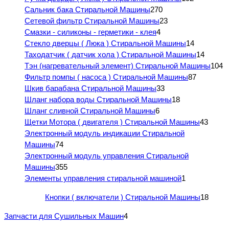
Сальник бака Стиральной Машины
270
Сетевой фильтр Стиральной Машины
23
Смазки - силиконы - герметики - клея
4
Стекло дверцы ( Люка ) Стиральной Машины
14
Таходатчик ( датчик хола ) Стиральной Машины
14
Тэн (нагревательный элемент) Стиральной Машины
104
Фильтр помпы ( насоса ) Стиральной Машины
87
Шкив барабана Стиральной Машины
33
Шланг набора воды Стиральной Машины
18
Шланг сливной Стиральной Машины
6
Щетки Мотора ( двигателя ) Стиральной Машины
43
Электронный модуль индикации Стиральной
Машины
74
Электронный модуль управления Стиральной
Машины
355
Элементы управления стиральной машиной
1
Кнопки ( включатели ) Стиральной Машины
18
Запчасти для Сушильных Машин
4