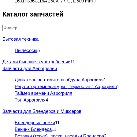
1601F336C,16A 250V, 77°C, L 500 mm )
Каталог запчастей
Бытовая техника
Пылесосы
5
Детали бывшие в употреблении
11
Запчасти для Аэрогрилей
Двигатель вентилятора обдува Аэрогриля
1
Регулятор температуры ( термостат ) Аэрогриля
1
Таймер времени Аэрогриля
Тэн Аэрогриля
4
Запчасти для Блендеров и Миксеров
Блендерные ножки
11
Венчик Блендера
11
Вставки (терки), диски, насадки Блендера
2