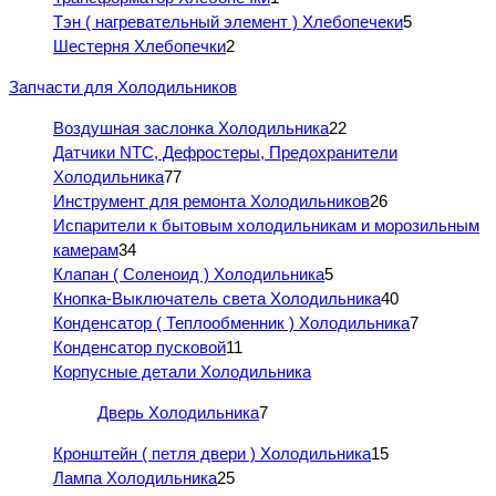
Тэн ( нагревательный элемент ) Хлебопечеки
5
Шестерня Хлебопечки
2
Запчасти для Холодильников
Воздушная заслонка Холодильника
22
Датчики NTC, Дефростеры, Предохранители
Холодильника
77
Инструмент для ремонта Холодильников
26
Испарители к бытовым холодильникам и морозильным
камерам
34
Клапан ( Соленоид ) Холодильника
5
Кнопка-Выключатель света Холодильника
40
Конденсатор ( Теплообменник ) Холодильника
7
Конденсатор пусковой
11
Корпусные детали Холодильника
Дверь Холодильника
7
Кронштейн ( петля двери ) Холодильника
15
Лампа Холодильника
25