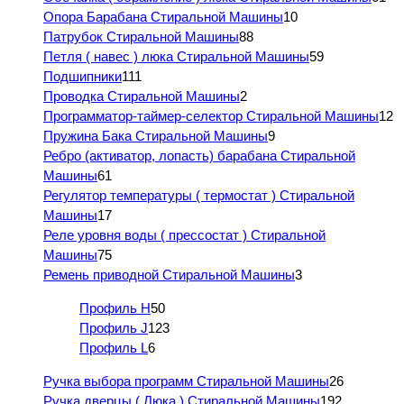
Опора Барабана Стиральной Машины
10
Патрубок Стиральной Машины
88
Петля ( навес ) люка Стиральной Машины
59
Подшипники
111
Проводка Стиральной Машины
2
Программатор-таймер-селектор Стиральной Машины
12
Пружина Бака Стиральной Машины
9
Ребро (активатор, лопасть) барабана Стиральной
Машины
61
Регулятор температуры ( термостат ) Стиральной
Машины
17
Реле уровня воды ( прессостат ) Стиральной
Машины
75
Ремень приводной Стиральной Машины
3
Профиль H
50
Профиль J
123
Профиль L
6
Ручка выбора программ Стиральной Машины
26
Ручка дверцы ( Люка ) Стиральной Машины
192