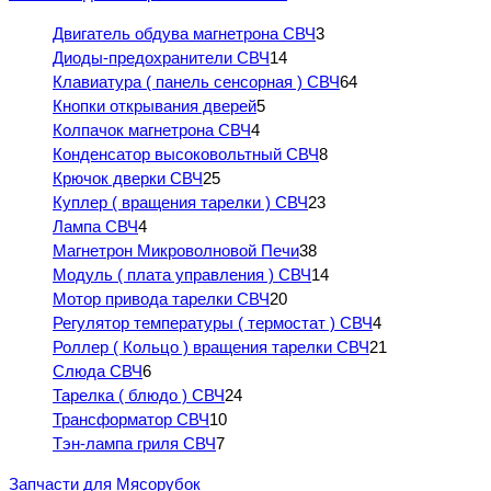
Двигатель обдува магнетрона СВЧ
3
Диоды-предохранители СВЧ
14
Клавиатура ( панель сенсорная ) СВЧ
64
Кнопки открывания дверей
5
Колпачок магнетрона СВЧ
4
Конденсатор высоковольтный СВЧ
8
Крючок дверки СВЧ
25
Куплер ( вращения тарелки ) СВЧ
23
Лампа СВЧ
4
Магнетрон Микроволновой Печи
38
Модуль ( плата управления ) СВЧ
14
Мотор привода тарелки СВЧ
20
Регулятор температуры ( термостат ) СВЧ
4
Роллер ( Кольцо ) вращения тарелки СВЧ
21
Слюда СВЧ
6
Тарелка ( блюдо ) СВЧ
24
Трансформатор СВЧ
10
Тэн-лампа гриля СВЧ
7
Запчасти для Мясорубок