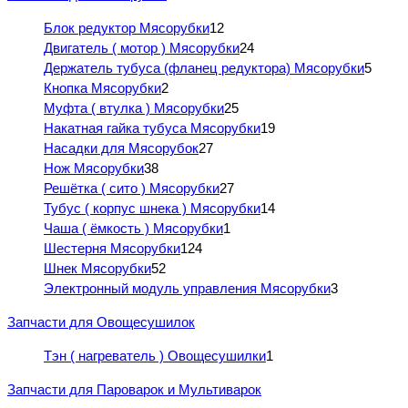
Блок редуктор Мясорубки
12
Двигатель ( мотор ) Мясорубки
24
Держатель тубуса (фланец редуктора) Мясорубки
5
Кнопка Мясорубки
2
Муфта ( втулка ) Мясорубки
25
Накатная гайка тубуса Мясорубки
19
Насадки для Мясорубок
27
Нож Мясорубки
38
Решётка ( сито ) Мясорубки
27
Тубус ( корпус шнека ) Мясорубки
14
Чаша ( ёмкость ) Мясорубки
1
Шестерня Мясорубки
124
Шнек Мясорубки
52
Электронный модуль управления Мясорубки
3
Запчасти для Овощесушилок
Тэн ( нагреватель ) Овощесушилки
1
Запчасти для Пароварок и Мультиварок