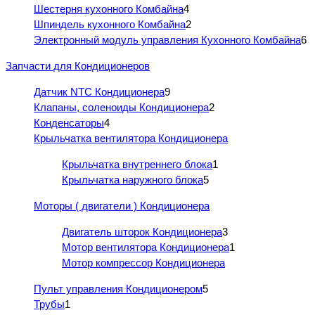
Шестерня кухонного Комбайна
4
Шпиндель кухонного Комбайна
2
Электронный модуль управления Кухонного Комбайна
6
Запчасти для Кондиционеров
Датчик NTC Кондиционера
9
Клапаны, соленоиды Кондиционера
2
Конденсаторы
4
Крыльчатка вентилятора Кондиционера
Крыльчатка внутреннего блока
1
Крыльчатка наружного блока
5
Моторы ( двигатели ) Кондиционера
Двигатель шторок Кондиционера
3
Мотор вентилятора Кондиционера
1
Мотор компрессор Кондиционера
Пульт управления Кондиционером
5
Трубы
1