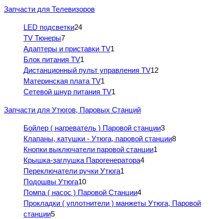
Запчасти для Телевизоров
LED подсветки
24
TV Тюнеры
7
Адаптеры и приставки TV
1
Блок питания TV
1
Дистанционный пульт управления TV
12
Материнская плата TV
1
Сетевой шнур питания TV
1
Запчасти для Утюгов, Паровых Станций
Бойлер ( нагреватель ) Паровой станции
3
Клапаны, катушки - Утюга, паровой станции
8
Кнопки выключатели паровой станции
1
Крышка-заглушка Парогенератора
4
Переключатели ручки Утюга
1
Подошвы Утюга
10
Помпа ( насос ) Паровой Станции
4
Прокладки ( уплотнители ) манжеты Утюга, Паровой
станции
5