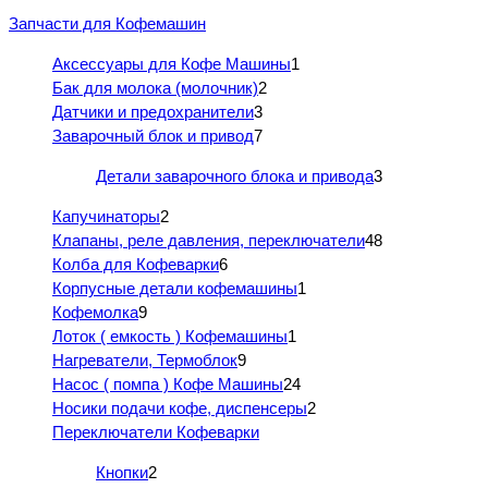
Запчасти для Кофемашин
Аксессуары для Кофе Машины
1
Бак для молока (молочник)
2
Датчики и предохранители
3
Заварочный блок и привод
7
Детали заварочного блока и привода
3
Капучинаторы
2
Клапаны, реле давления, переключатели
48
Колба для Кофеварки
6
Корпусные детали кофемашины
1
Кофемолка
9
Лоток ( емкость ) Кофемашины
1
Нагреватели, Термоблок
9
Насос ( помпа ) Кофе Машины
24
Носики подачи кофе, диспенсеры
2
Переключатели Кофеварки
Кнопки
2