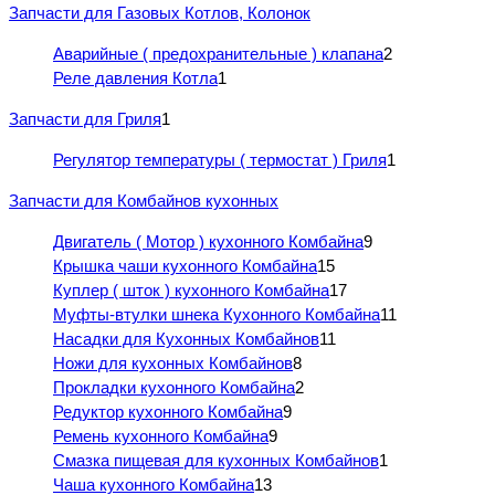
Запчасти для Газовых Котлов, Колонок
Аварийные ( предохранительные ) клапана
2
Реле давления Котла
1
Запчасти для Гриля
1
Регулятор температуры ( термостат ) Гриля
1
Запчасти для Комбайнов кухонных
Двигатель ( Мотор ) кухонного Комбайна
9
Крышка чаши кухонного Комбайна
15
Куплер ( шток ) кухонного Комбайна
17
Муфты-втулки шнека Кухонного Комбайна
11
Насадки для Кухонных Комбайнов
11
Ножи для кухонных Комбайнов
8
Прокладки кухонного Комбайна
2
Редуктор кухонного Комбайна
9
Ремень кухонного Комбайна
9
Смазка пищевая для кухонных Комбайнов
1
Чаша кухонного Комбайна
13