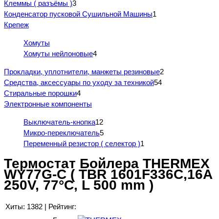
Клеммы ( разъёмы )
3
Конденсатор пусковой Сушильной Машины
1
Крепеж
Хомуты
Хомуты нейлоновые
4
Прокладки, уплотнители, манжеты резиновые
2
Средства, аксессуары по уходу за техникой
54
Стиральные порошки
4
Электронные компоненты
Выключатель-кнопка
12
Микро-переключатель
5
Переменный резистор ( селектор )
1
Термостат Бойлера THERMEX
WY77G-C ( TBR 1601F336C,16A
250V, 77°C, L 500 mm )
Хиты:
1382
|
Рейтинг: