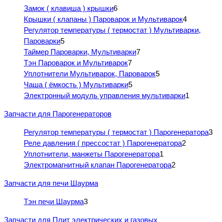
Замок ( клавиша ) крышки
6
Крышки ( клапаны ) Пароварок и Мультиварок
4
Регулятор температуры ( термостат ) Мультиварки,
Пароварки
5
Таймер Пароварки, Мультиварки
7
Тэн Пароварок и Мультиварок
7
Уплотнители Мультиварок, Пароварок
5
Чаша ( ёмкость ) Мультиварки
5
Электронный модуль управления мультиварки
1
Запчасти для Парогенераторов
Регулятор температуры ( термостат ) Парогенератора
3
Реле давления ( прессостат ) Парогенератора
2
Уплотнители, манжеты Парогенератора
1
Электромагнитный клапан Парогенератора
2
Запчасти для печи Шаурма
Тэн печи Шаурма
3
Запчасти для Плит электрических и газовых