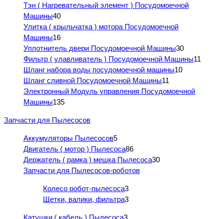
Тэн ( Нагревательный элемент ) Посудомоечной
Машины
40
Улитка ( крыльчатка ) мотора Посудомоечной
Машины
16
Уплотнитель двери Посудомоечной Машины
30
Фильтр ( улавливатель ) Посудомоечной Машины
11
Шланг набора воды посудомоечной машины
10
Шланг сливной Посудомоечной Машины
11
Электронный Модуль управления Посудомоечной
Машины
135
Запчасти для Пылесосов
Аккумуляторы Пылесосов
5
Двигатель ( мотор ) Пылесоса
86
Держатель ( рамка ) мешка Пылесоса
30
Запчасти для Пылесосов-роботов
Колесо робот-пылесоса
3
Щетки, валики, фильтра
3
Катушки ( кабель ) Пылесоса
3