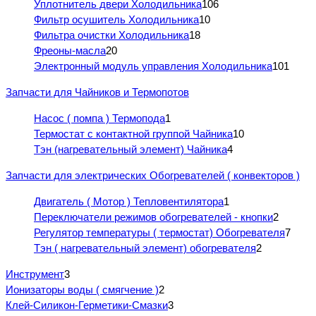
Уплотнитель двери Холодильника
106
Фильтр осушитель Холодильника
10
Фильтра очистки Холодильника
18
Фреоны-масла
20
Электронный модуль управления Холодильника
101
Запчасти для Чайников и Термопотов
Насос ( помпа ) Термопода
1
Термостат с контактной группой Чайника
10
Тэн (нагревательный элемент) Чайника
4
Запчасти для электрических Обогревателей ( конвекторов )
Двигатель ( Мотор ) Тепловентилятора
1
Переключатели режимов обогревателей - кнопки
2
Регулятор температуры ( термостат) Обогревателя
7
Тэн ( нагревательный элемент) обогревателя
2
Инструмент
3
Ионизаторы воды ( смягчение )
2
Клей-Силикон-Герметики-Смазки
3